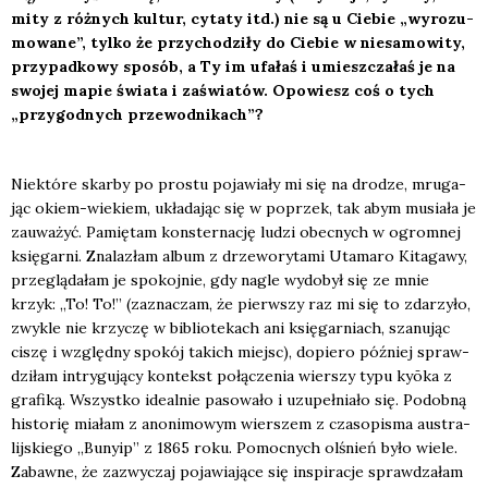
mity z róż­nych kul­tur, cyta­ty itd.) nie są u Cie­bie „wyro­zu­
mo­wa­ne”, tyl­ko że przy­cho­dzi­ły do Cie­bie w nie­sa­mo­wi­ty,
przy­pad­ko­wy spo­sób, a Ty im ufa­łaś i umiesz­cza­łaś je na
swo­jej mapie świa­ta i zaświa­tów. Opo­wiesz coś o tych
„przy­god­nych prze­wod­ni­kach”?
Nie­któ­re skar­by po pro­stu poja­wia­ły mi się na dro­dze, mru­ga­
jąc okiem-wie­kiem, ukła­da­jąc się w poprzek, tak abym musia­ła je
zauwa­żyć. Pamię­tam kon­ster­na­cję ludzi obec­nych w ogrom­nej
księ­gar­ni. Zna­la­złam album z drze­wo­ry­ta­mi Uta­ma­ro Kita­ga­wy,
prze­glą­da­łam je spo­koj­nie, gdy nagle wydo­był się ze mnie
krzyk: „To! To!” (zazna­czam, że pierw­szy raz mi się to zda­rzy­ło,
zwy­kle nie krzy­czę w biblio­te­kach ani księ­gar­niach, sza­nu­jąc
ciszę i względ­ny spo­kój takich miejsc), dopie­ro póź­niej spraw­
dzi­łam intry­gu­ją­cy kon­tekst połą­cze­nia wier­szy typu kyōka z
gra­fi­ką. Wszyst­ko ide­al­nie paso­wa­ło i uzu­peł­nia­ło się. Podob­ną
histo­rię mia­łam z ano­ni­mo­wym wier­szem z cza­so­pi­sma austra­
lij­skie­go „Buny­ip” z 1865 roku. Pomoc­nych olśnień było wie­le.
Zabaw­ne, że zazwy­czaj poja­wia­ją­ce się inspi­ra­cje spraw­dza­łam