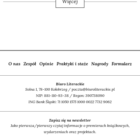
Więcej
O nas
Zespół
Opinie
Praktyki i staże
Nagrody
Formularz
Biuro Literackie
Solna 1, 78-100 Kołobrzeg / poczta@biuroliterackie.pl
NIP: 881-110-93-38 / Regon: 390738090
ING Bank Śląski: 71 1050 1575 1000 0022 7732 9062
Zapisz się na newsletter
Jako pierwsza/pierwszy czytaj informacje o premierach książkowych,
wydarzeniach oraz projektach.