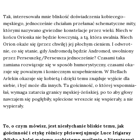
Tak, inte­re­so­wa­ła mnie bli­skość doświad­cze­nia kobiecego‒
męskiego, jed­no­cze­śnie chcia­łam prze­ła­mać sche­ma­tycz­ne mity,
któ­ry­mi nazy­wa­no gwiezd­ne kon­ste­la­cje przez wie­ki. Niech w
koń­cu Orion­ka nie będzie łow­czy­nią, a tą, któ­ra uwal­nia. Niech
Orion oka­że się (przez chwi­lę) jej pło­chym cie­niem. I odwrot­
nie, co się sta­nie, gdy Andro­me­dą będzie Andro­med, uwol­nio­ny
przez Perseuszkę/Perseusza jed­no­cze­śnie? Cza­sa­mi taka
zamia­na roz­wią­zu­je się w spo­sób humo­ry­stycz­ny, cza­sa­mi oka­
zu­je się poważ­nym i koniecz­nym uzu­peł­nie­niem. W
Stel­lach
Arle­kin oka­zu­je się kobie­tą i dzię­ki temu znaj­du­je wyj­ście dla
sie­bie, i być może dla innych. Ta gościn­ność, o któ­rej wspo­mnia­
łaś, wyma­ga zatar­cia gra­ni­cy męskiej-żeń­skiej, po to aby gło­sy
nawza­jem się pogłę­bi­ły, sple­cio­ne wresz­cie się wspie­ra­ły, a nie
wypie­ra­ły.
To, o czym mówisz, jest nie­sły­cha­nie bli­skie temu, jak
gościn­ność i ety­kę róż­ni­cy płcio­wej ujmu­je Luce Iri­ga­ray
(bli­ska z kolei moje­mu oso­bi­ste­mu myśle­niu o lite­ra­tu­rze).