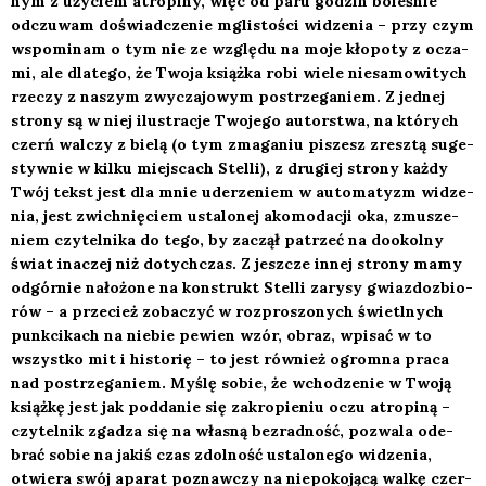
nym z uży­ciem atro­pi­ny, więc od paru godzin bole­śnie
odczu­wam doświad­cze­nie mgli­sto­ści widze­nia – przy czym
wspo­mi­nam o tym nie ze wzglę­du na moje kło­po­ty z ocza­
mi, ale dla­te­go, że Two­ja książ­ka robi wie­le nie­sa­mo­wi­tych
rze­czy z naszym zwy­cza­jo­wym postrze­ga­niem. Z jed­nej
stro­ny są w niej ilu­stra­cje Two­je­go autor­stwa, na któ­rych
czerń wal­czy z bie­lą (o tym zma­ga­niu piszesz zresz­tą suge­
styw­nie w kil­ku miej­scach
Stel­li
), z dru­giej stro­ny każ­dy
Twój tekst jest dla mnie ude­rze­niem w auto­ma­tyzm widze­
nia, jest zwich­nię­ciem usta­lo­nej ako­mo­da­cji oka, zmu­sze­
niem czy­tel­ni­ka do tego, by zaczął patrzeć na dookol­ny
świat ina­czej niż dotych­czas. Z jesz­cze innej stro­ny mamy
odgór­nie nało­żo­ne na kon­strukt
Stel­li
zary­sy gwiaz­do­zbio­
rów – a prze­cież zoba­czyć w roz­pro­szo­nych świetl­nych
punk­ci­kach na nie­bie pewien wzór, obraz, wpi­sać w to
wszyst­ko mit i histo­rię – to jest rów­nież ogrom­na pra­ca
nad postrze­ga­niem. Myślę sobie, że wcho­dze­nie w Two­ją
książ­kę jest jak pod­da­nie się zakro­pie­niu oczu atro­pi­ną –
czy­tel­nik zga­dza się na wła­sną bez­rad­ność, pozwa­la ode­
brać sobie na jakiś czas zdol­ność usta­lo­ne­go widze­nia,
otwie­ra swój apa­rat poznaw­czy na nie­po­ko­ją­cą wal­kę czer­