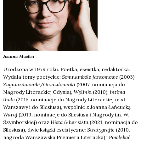
Joanna
Mueller
Urodzona w 1979 roku. Poetka, eseistka, redaktorka.
Wydała tomy poetyckie:
Somnambóle fantomowe
(2003),
Zagniazdowniki/Gniazdowniki
(2007, nominacja do
Nagrody Literackiej Gdynia),
Wylinki
(2010),
intima
thule
(2015, nominacje do Nagrody Literackiej m.st.
Warszawy i do Silesiusa), wspólnie z Joanną Łańcucką
Waruj
(2019, nominacje do Silesiusa i Nagrody im. W.
Szymborskiej) oraz
Hista & her sista
(2021, nominacja do
Silesiusa), dwie książki eseistyczne:
Stratygrafie
(2010,
nagroda Warszawska Premiera Literacka) i
Powlekać