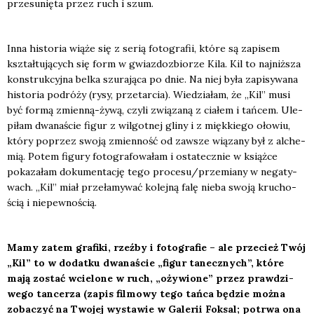
prze­su­nię­ta przez ruch i szum.
Inna histo­ria wią­że się z serią foto­gra­fii, któ­re są zapi­sem
kształ­tu­ją­cych się form w gwiaz­do­zbio­rze Kila. Kil to naj­niż­sza
kon­struk­cyj­na bel­ka szu­ra­ją­ca po dnie. Na niej była zapi­sy­wa­na
histo­ria podró­ży (rysy, prze­tar­cia). Wie­dzia­łam, że „Kil” musi
być for­mą zmien­ną-żywą, czy­li zwią­za­ną z cia­łem i tań­cem. Ule­
pi­łam dwa­na­ście figur z wil­got­nej gli­ny i z mięk­kie­go oło­wiu,
któ­ry poprzez swo­ją zmien­ność od zawsze wią­za­ny był z alche­
mią. Potem figu­ry foto­gra­fo­wa­łam i osta­tecz­nie w książ­ce
poka­za­łam doku­men­ta­cję tego procesu/przemiany w nega­ty­
wach. „Kil” miał prze­ła­my­wać kolej­ną falę nie­ba swo­ją kru­cho­
ścią i nie­pew­no­ścią.
Mamy zatem gra­fi­ki, rzeź­by i foto­gra­fie – ale prze­cież Twój
„Kil”
to w dodat­ku dwa­na­ście „figur tanecz­nych”, któ­re
mają zostać wcie­lo­ne w ruch, „oży­wio­ne” przez praw­dzi­
we­go tan­ce­rza (zapis fil­mo­wy tego tań­ca będzie moż­na
zoba­czyć na Two­jej wysta­wie w Gale­rii Fok­sal; potrwa ona