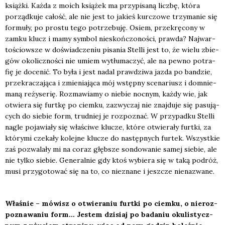
książ­ki
. Każ­da z moich ksią­żek ma przy­pi­sa­ną licz­bę, któ­ra
porząd­ku­je całość, ale nie jest to jakieś kur­czo­we trzy­ma­nie się
for­mu­ły, po pro­stu tego potrze­bu­ję. Osiem, prze­krę­co­ny w
zam­ku klucz i mamy sym­bol nie­skoń­czo­no­ści, praw­da? Naj­war­
to­ściow­sze w doświad­cze­niu pisa­nia
Stel­li
jest to, że wie­lu zbie­
gów oko­licz­no­ści nie umiem wytłu­ma­czyć, ale na pew­no potra­
fię je doce­nić. To była i jest nadal praw­dzi­wa jaz­da po ban­dzie,
prze­kra­cza­ją­ca i zmie­nia­ją­ca mój wstęp­ny sce­na­riusz i domnie­
ma­ną reży­se­rię. Roz­ma­wia­my o nie­bie noc­nym, każ­dy wie, jak
otwie­ra się furt­kę po ciem­ku, zazwy­czaj nie znaj­du­je się pasu­ją­
cych do sie­bie form, trud­niej je roz­po­znać. W przy­pad­ku
Stel­li
nagle poja­wia­ły się wła­ści­we klu­cze, któ­re otwie­ra­ły furt­ki, za
któ­ry­mi cze­ka­ły kolej­ne klu­cze do następ­nych fur­tek. Wszyst­kie
zaś pozwa­la­ły mi na coraz głęb­sze son­do­wa­nie samej sie­bie, ale
nie tyl­ko sie­bie. Gene­ral­nie gdy ktoś wybie­ra się w taką podróż,
musi przy­go­to­wać się na to, co nie­zna­ne i jesz­cze nie­na­zwa­ne.
Wła­śnie – mówisz o otwie­ra­niu furt­ki po ciem­ku, o nie­roz­
po­zna­wa­niu form… Jestem dzi­siaj po bada­niu oku­li­stycz­