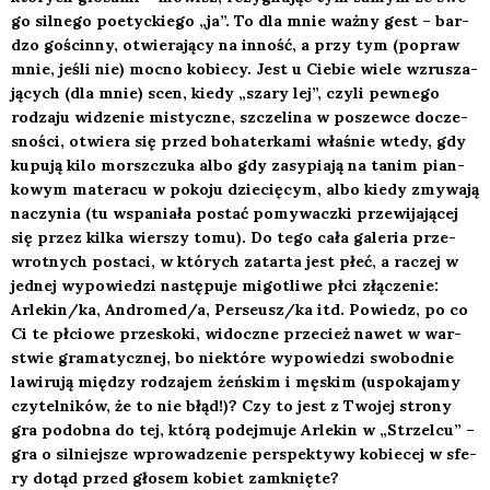
go sil­ne­go poetyc­kie­go „ja”. To dla mnie waż­ny gest – bar­
dzo gościn­ny, otwie­ra­ją­cy na inność, a przy tym (popraw
mnie, jeśli nie) moc­no kobie­cy. Jest u Cie­bie wie­le wzru­sza­
ją­cych (dla mnie) scen, kie­dy „sza­ry lej”, czy­li pew­ne­go
rodza­ju widze­nie mistycz­ne, szcze­li­na w poszew­ce docze­
sno­ści, otwie­ra się przed boha­ter­ka­mi wła­śnie wte­dy, gdy
kupu­ją kilo morsz­czu­ka albo gdy zasy­pia­ją na tanim pian­
ko­wym mate­ra­cu w poko­ju dzie­cię­cym, albo kie­dy zmy­wa­ją
naczy­nia (tu wspa­nia­ła postać pomy­wacz­ki prze­wi­ja­ją­cej
się przez kil­ka wier­szy tomu). Do tego cała gale­ria prze­
wrot­nych posta­ci, w któ­rych zatar­ta jest płeć, a raczej w
jed­nej wypo­wie­dzi nastę­pu­je migo­tli­we płci złą­cze­nie:
Arlekin/ka, Andromed/a, Perseusz/ka itd. Powiedz, po co
Ci te płcio­we prze­sko­ki, widocz­ne prze­cież nawet w war­
stwie gra­ma­tycz­nej, bo nie­któ­re wypo­wie­dzi swo­bod­nie
lawi­ru­ją mię­dzy rodza­jem żeń­skim i męskim (uspo­ka­ja­my
czy­tel­ni­ków, że to nie błąd!)? Czy to jest z Two­jej stro­ny
gra podob­na do tej, któ­rą podej­mu­je Arle­kin w „Strzel­cu” –
gra o sil­niej­sze wpro­wa­dze­nie per­spek­ty­wy kobie­cej w sfe­
ry dotąd przed gło­sem kobiet zamknię­te?