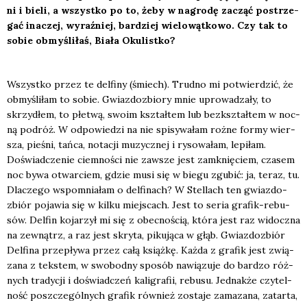
ni i bie­li, a wszyst­ko po to, żeby w nagro­dę zacząć postrze­
gać ina­czej, wyraź­niej, bar­dziej wie­lo­wąt­ko­wo. Czy tak to
sobie obmy­śli­łaś, Bia­ła Oku­list­ko?
Wszyst­ko przez te del­fi­ny (
śmiech
). Trud­no mi potwier­dzić, że
obmy­śli­łam to sobie. Gwiaz­do­zbio­ry mnie upro­wa­dza­ły, to
skrzy­dłem, to płe­twą, swo­im kształ­tem lub bez­kształ­tem w noc­
ną podróż. W odpo­wie­dzi na nie spi­sy­wa­łam roż­ne for­my wier­
sza, pie­śni, tań­ca, nota­cji muzycz­nej i ryso­wa­łam, lepi­łam.
Doświad­cze­nie ciem­no­ści nie zawsze jest zamknię­ciem, cza­sem
noc bywa otwar­ciem, gdzie musi się w bie­gu zgu­bić: ja, teraz, tu.
Dla­cze­go wspo­mnia­łam o del­fi­nach? W
Stel­lach
ten gwiaz­do­
zbiór poja­wia się w kil­ku miej­scach. Jest to seria gra­fik-rebu­
sów. Del­fin koja­rzył mi się z obec­no­ścią, któ­ra jest raz widocz­na
na zewnątrz, a raz jest skry­ta, piku­ją­ca w głąb. Gwiaz­do­zbiór
Del­fi­na
prze­pły­wa przez całą książ­kę. Każ­da z gra­fik jest zwią­
za­na z tek­stem, w swo­bod­ny spo­sób nawią­zu­je do bar­dzo róż­
nych tra­dy­cji i doświad­czeń kali­gra­fii, rebu­su. Jed­nak­że czy­tel­
ność poszcze­gól­nych gra­fik rów­nież zosta­je zama­za­na, zatar­ta,