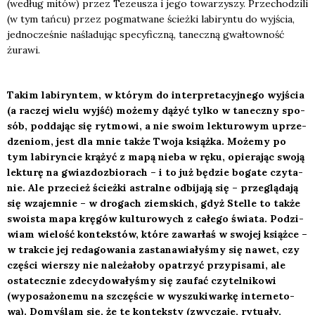
(według mitów) przez Teze­usza i jego towa­rzy­szy. Prze­cho­dzi­li
(w tym tań­cu) przez pogma­twa­ne ścież­ki labi­ryn­tu do wyj­ścia,
jed­no­cze­śnie
naśla­du­jąc
spe­cy­ficz­ną, tanecz­ną gwał­tow­ność
żura­wi.
Takim labi­ryn­tem, w któ­rym do inter­pre­ta­cyj­ne­go wyj­ścia
(a raczej wie­lu wyjść) może­my dążyć tyl­ko w tanecz­ny spo­
sób, pod­da­jąc się ryt­mo­wi, a nie swo­im lek­tu­ro­wym uprze­
dze­niom, jest dla mnie tak­że Two­ja książ­ka. Może­my po
tym labi­ryn­cie krą­żyć z mapą nie­ba w ręku, opie­ra­jąc swo­ją
lek­tu­rę na gwiaz­do­zbio­rach – i to już będzie boga­te czy­ta­
nie. Ale prze­cież ścież­ki astral­ne odbi­ja­ją się – prze­glą­da­ją
się wza­jem­nie – w dro­gach ziem­skich, gdyż
Stel­le
to tak­że
swo­ista mapa krę­gów kul­tu­ro­wych z całe­go świa­ta. Podzi­
wiam wie­lość kon­tek­stów, któ­re zawar­łaś w swo­jej książ­ce –
w trak­cie jej reda­go­wa­nia zasta­na­wia­ły­śmy się nawet, czy
czę­ści wier­szy nie nale­ża­ło­by opa­trzyć przy­pi­sa­mi, ale
osta­tecz­nie zde­cy­do­wa­ły­śmy się zaufać czy­tel­ni­ko­wi
(wypo­sa­żo­ne­mu na szczę­ście w wyszu­ki­war­kę inter­ne­to­
wą). Domy­ślam się, że te kon­tek­sty (zwy­cza­je, rytu­ały,