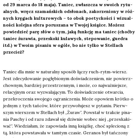
od 29 mar­ca do 18 maja). Taniec, zwłasz­cza w swo­ich rytu­
al­nych, wręcz sza­mań­skich odsło­nach, zako­rze­nio­ny w róż­
nych krę­gach kul­tu­ro­wych – to obok poetyc­ko­ści i wizu­al­
no­ści kolej­na sfe­ra poru­sza­na w Two­jej książ­ce. Możesz
powie­dzieć parę słów o tym, jaką funk­cję ma taniec (choć­by
taniec żura­wia, prze­sko­ki kula­wych, ste­po­wa­nie, guedra
itd.) w Two­im pisa­niu w ogó­le, bo nie tyl­ko w
Stel­lach
prze­cież?
Taniec dla mnie w natu­ral­ny spo­sób łączy ruch‒rytm‒wiersz.
Jest zde­cy­do­wa­nie pogłę­bio­nym doświad­cze­niem, nie powierz­
chow­nym, bar­dziej prze­strzen­nym, i może, co naj­waż­niej­sze,
rela­cyj­nym oraz wyzwa­la­ją­cym. To doświad­cze­nie otwar­cia,
prze­kro­cze­nia swo­je­go ogra­ni­cze­nia. Może opo­wiem krót­ko o
jed­nym z tych tań­ców, któ­re przy­wo­łu­jesz w pyta­niu. Pierw­
szym wier­szem w
Stel­lach
był „Żuraw”. Powstał w trak­cie pisa­
nia
Pas­chy
i od razu zda­wał się dziw­nie wobec niej „prze­ska­ki­
wać”. Wie­dzia­łam, że zapo­wia­da inną książ­kę, choć sple­cio­ną z
tą, któ­ra powsta­wa­ła w tam­tym cza­sie.
Gera­nos
był tań­czo­ny