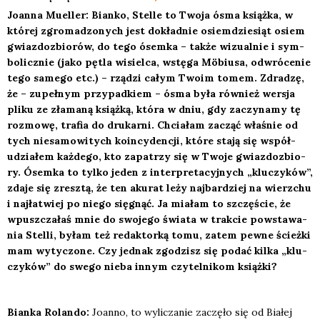
Joan­na Muel­ler: Bian­ko,
Stel­le
to Two­ja ósma książ­ka, w
któ­rej zgro­ma­dzo­nych jest dokład­nie osiem­dzie­siąt osiem
gwiaz­do­zbio­rów, do tego ósem­ka – tak­że wizu­al­nie i sym­
bo­licz­nie (jako pętla wisiel­ca, wstę­ga Möbiu­sa, odwró­ce­nie
tego same­go etc.) – rzą­dzi całym Two­im tomem. Zdra­dzę,
że – zupeł­nym przy­pad­kiem – ósma była rów­nież wer­sja
pli­ku ze zła­ma­ną książ­ką, któ­ra w dniu, gdy zaczy­na­my tę
roz­mo­wę, tra­fia do dru­kar­ni. Chcia­łam zacząć wła­śnie od
tych nie­sa­mo­wi­tych koin­cy­den­cji, któ­re sta­ją się współ­
udzia­łem każ­de­go, kto zapa­trzy się w Two­je gwiaz­do­zbio­
ry. Ósem­ka to tyl­ko jeden z inter­pre­ta­cyj­nych „klu­czy­ków”,
zda­je się zresz­tą, że ten aku­rat leży naj­bar­dziej na wierz­chu
i naj­ła­twiej po nie­go się­gnąć. Ja mia­łam to szczę­ście, że
wpusz­cza­łaś mnie do swo­je­go świa­ta w trak­cie powsta­wa­
nia
Stel­li
, byłam też redak­tor­ką tomu, zatem pew­ne ścież­ki
mam wyty­czo­ne. Czy jed­nak zgo­dzisz się podać kil­ka „klu­
czy­ków” do swe­go nie­ba innym czy­tel­ni­kom książ­ki?
Bian­ka Rolan­do:
Joan­no, to wyli­cza­nie zaczę­ło się od
Bia­łej