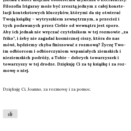
Filo­zo­fia Iri­ga­ray może być zresz­tą jed­nym z całej kon­ste­
la­cji kon­tek­sto­wych klu­czy­ków, któ­ry­mi da się otwie­rać
Two­ją książ­kę – wytrysz­kiem zewnętrz­nym, a prze­cież i
tych poda­wa­nych przez Cie­bie od wewnątrz jest spo­ro.
Aby ich jed­nak nie wrę­czać czy­tel­ni­kom w tej roz­mo­wie „za
fri­ko”, i żeby nie zaga­dać kosmicz­nej ciszy, któ­ra do nas
mówi, będzie­my chy­ba fini­szo­wać z roz­mo­wą? Życzę Two­
im odbior­com i odbior­czy­niom wspa­nia­łych ziem­skich i
nie­ziem­skich podró­ży, a Tobie – dobrych towa­rzy­szek i
towa­rzy­szy w tej dro­dze. Dzię­ku­ję Ci za tę książ­kę i za roz­
mo­wę o niej.
Dzię­ku­ję Ci, Joan­no, za roz­mo­wę i za pomoc.