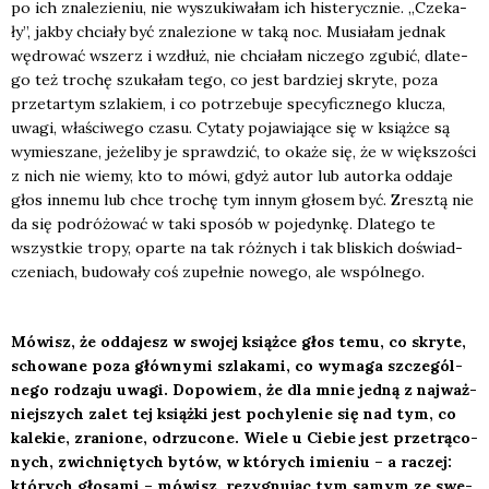
po ich zna­le­zie­niu, nie wyszu­ki­wa­łam ich histe­rycz­nie. „Cze­ka­
ły”, jak­by chcia­ły być zna­le­zio­ne w taką noc. Musia­łam jed­nak
wędro­wać wszerz i wzdłuż, nie chcia­łam nicze­go zgu­bić, dla­te­
go też tro­chę szu­ka­łam tego, co jest bar­dziej skry­te, poza
prze­tar­tym szla­kiem, i co potrze­bu­je spe­cy­ficz­ne­go klu­cza,
uwa­gi, wła­ści­we­go cza­su. Cyta­ty poja­wia­ją­ce się w książ­ce są
wymie­sza­ne, jeże­li­by je spraw­dzić, to oka­że się, że w więk­szo­ści
z nich nie wie­my, kto to mówi, gdyż autor lub autor­ka odda­je
głos inne­mu lub chce tro­chę tym innym gło­sem być. Zresz­tą nie
da się podró­żo­wać w taki spo­sób w poje­dyn­kę. Dla­te­go te
wszyst­kie tro­py, opar­te na tak róż­nych i tak bli­skich doświad­
cze­niach, budo­wa­ły coś zupeł­nie nowe­go, ale wspól­ne­go.
Mówisz, że odda­jesz w swo­jej książ­ce głos temu, co skry­te,
scho­wa­ne poza głów­ny­mi szla­ka­mi, co wyma­ga szcze­gól­
ne­go rodza­ju uwa­gi. Dopo­wiem, że dla mnie jed­ną z naj­waż­
niej­szych zalet tej książ­ki jest pochy­le­nie się nad tym, co
kale­kie, zra­nio­ne, odrzu­co­ne. Wie­le u Cie­bie jest prze­trą­co­
nych, zwich­nię­tych bytów, w któ­rych imie­niu – a raczej:
któ­rych gło­sa­mi – mówisz, rezy­gnu­jąc tym samym ze swe­