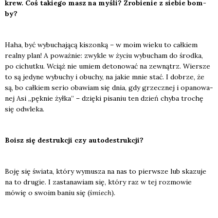
krew. Coś takie­go masz na myśli? Zro­bie­nie z sie­bie bom­
by?
Haha, być wybu­cha­ją­cą kiszon­ką – w moim wie­ku to cał­kiem
real­ny plan! A poważ­nie: zwy­kle w życiu wybu­cham do środ­ka,
po cichut­ku. Wciąż nie umiem deto­no­wać na zewnątrz. Wier­sze
to są jedy­ne wybu­chy i obu­chy, na jakie mnie stać. I dobrze, że
są, bo cał­kiem serio oba­wiam się dnia, gdy grzecz­nej i opa­no­wa­
nej Asi „pęk­nie żył­ka” – dzię­ki pisa­niu ten dzień chy­ba tro­chę
się odwle­ka.
Boisz się destruk­cji czy auto­de­struk­cji?
Boję się świa­ta, któ­ry wymu­sza na nas to pierw­sze lub ska­zu­je
na to dru­gie. I zasta­na­wiam się, któ­ry raz w tej roz­mo­wie
mówię o swo­im baniu się (
śmiech
).