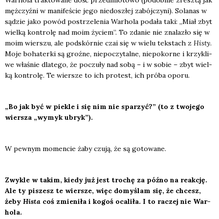
War­ho­la trak­to­wa­ne dość przed­mio­to­wo (podob­nie zresz­tą jak
męż­czyź­ni w mani­fe­ście jego nie­do­szłej zabój­czy­ni). Sola­nas w
sądzie jako powód postrze­le­nia War­ho­la poda­ła taki: „Miał zbyt
wiel­ką kon­tro­lę nad moim życiem”. To zda­nie nie zna­la­zło się w
moim wier­szu, ale pod­skór­nie czai się w wie­lu tek­stach z
Histy
.
Moje boha­ter­ki są groź­ne, nie­po­czy­tal­ne, nie­po­kor­ne i krzy­kli­
we wła­śnie dla­te­go, że poczu­ły nad sobą – i w sobie – zbyt wiel­
ką kon­tro­lę. Te wier­sze to ich pro­test, ich pró­ba opo­ru.
„Bo jak być w pie­kle i się nim nie spa­rzyć?” (to z two­je­go
wier­sza „wymyk ubryk”).
W pew­nym momen­cie żaby czu­ją, że są goto­wa­ne.
Zwy­kle w takim, kie­dy już jest tro­chę za póź­no na reak­cję.
Ale ty piszesz te wier­sze, więc domy­ślam się, że chcesz,
żeby
Hista
coś zmie­ni­ła i kogoś oca­li­ła. I to raczej nie War­
ho­la.