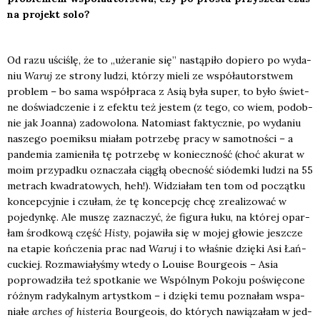
na pro­jekt solo?
Od razu uści­ślę, że to „uże­ra­nie się” nastą­pi­ło dopie­ro po wyda­
niu
Waruj
ze stro­ny ludzi, któ­rzy mie­li ze współ­au­tor­stwem
pro­blem – bo sama współ­pra­ca z Asią była super, to było świet­
ne doświad­cze­nie i z efek­tu też jestem (z tego, co wiem, podob­
nie jak Joan­na) zado­wo­lo­na. Nato­miast fak­tycz­nie, po wyda­niu
nasze­go poemik­su mia­łam potrze­bę pra­cy w samot­no­ści – a
pan­de­mia zamie­ni­ła tę potrze­bę w koniecz­ność (choć aku­rat w
moim przy­pad­ku ozna­cza­ła cią­głą obec­ność sió­dem­ki ludzi na 55
metrach kwa­dra­to­wych, heh!). Widzia­łam ten tom od począt­ku
kon­cep­cyj­nie i czu­łam, że tę kon­cep­cję chcę zre­ali­zo­wać w
poje­dyn­kę. Ale muszę zazna­czyć, że figu­ra łuku, na któ­rej opar­
łam środ­ko­wą część
Histy
, poja­wi­ła się w mojej gło­wie jesz­cze
na eta­pie koń­cze­nia prac nad
Waruj
i to wła­śnie dzię­ki Asi Łań­
cuc­kiej. Roz­ma­wia­ły­śmy wte­dy o Louise Bour­ge­ois – Asia
popro­wa­dzi­ła też spo­tka­nie we Wspól­nym Poko­ju poświę­co­ne
róż­nym rady­kal­nym artyst­kom – i dzię­ki temu pozna­łam wspa­
nia­łe
arches of histe­ria
Bour­ge­ois, do któ­rych nawią­za­łam w jed­