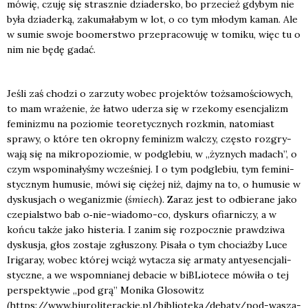
mówię, czu­ję się strasz­nie dzia­der­sko, bo prze­cież gdy­bym nie
była dzia­der­ką, zaku­ma­ła­bym w lot, o co tym mło­dym kaman. Ale
w sumie swo­je boomer­stwo prze­pra­co­wu­ję w tomi­ku, więc tu o
nim nie będę gadać.
Jeśli zaś cho­dzi o zarzu­ty wobec pro­jek­tów toż­sa­mo­ścio­wych,
to mam wra­że­nie, że łatwo ude­rza się w rze­ko­my esen­cja­lizm
femi­ni­zmu na pozio­mie teo­re­tycz­nych roz­k­min, nato­miast
spra­wy, o któ­re ten okrop­ny femi­nizm wal­czy, czę­sto roz­gry­
wa­ją się na mikro­po­zio­mie, w pod­gle­biu, w „żyznych madach”, o
czym wspo­mi­na­ły­śmy wcze­śniej. I o tym pod­gle­biu, tym femi­ni­
stycz­nym humu­sie, mówi się cię­żej niż, daj­my na to, o humu­sie w
dys­ku­sjach o wega­ni­zmie (
śmiech
). Zaraz jest to odbie­ra­ne jako
cze­pial­stwo bab o‑nie-wia­do­mo-co, dys­kurs ofiar­ni­czy, a w
koń­cu tak­że jako histe­ria. I zanim się roz­pocz­nie praw­dzi­wa
dys­ku­sja, głos zosta­je zgłu­szo­ny. Pisa­ła o tym cho­ciaż­by Luce
Iri­ga­ray, wobec któ­rej wciąż wyta­cza się arma­ty anty­esen­cja­li­
stycz­ne, a we wspo­mnia­nej deba­cie w biBLio­te­ce mówi­ła o tej
per­spek­ty­wie „pod grą” Moni­ka Glo­so­witz
(https://www.biuroliterackie.pl/biblioteka/debaty/pod-wasza-