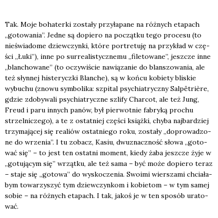
Tak. Moje boha­ter­ki zosta­ły przy­ła­pa­ne na róż­nych eta­pach
„goto­wa­nia”. Jed­ne są dopie­ro na począt­ku tego pro­ce­su (to
nie­świa­do­me dziew­czyn­ki, któ­re por­tre­tu­ję na przy­kład w czę­
ści „Łuki”), inne po sur­re­ali­stycz­ne­mu „file­to­wa­ne”, jesz­cze inne
„blan­cho­wa­ne” (to oczy­wi­ście nawią­za­nie do blan­szo­wa­nia, ale
też słyn­nej histe­rycz­ki Blan­che), są w koń­cu kobie­ty bli­skie
wybu­chu (zno­wu sym­bo­li­ka: szpi­tal psy­chia­trycz­ny Sal­pêtri­ère,
gdzie zdo­by­wa­li psy­chia­trycz­ne szli­fy Char­cot, ale też Jung,
Freud i paru innych panów, był pier­wot­nie fabry­ką pro­chu
strzel­ni­cze­go), a te z ostat­niej czę­ści książ­ki, chy­ba naj­bar­dziej
trzy­ma­ją­cej się realiów ostat­nie­go roku, zosta­ły „dopro­wa­dzo­
ne do wrze­nia”. I tu zobacz, Kasiu, dwu­znacz­ność sło­wa „goto­
wać się” – to jest ten ostat­ni moment, kie­dy żaba jesz­cze żyje w
„gotu­ją­cym się” wrząt­ku, ale też sama – być może dopie­ro teraz
– sta­je się „goto­wa” do wysko­cze­nia. Swo­imi wier­sza­mi chcia­ła­
bym towa­rzy­szyć tym dziew­czyn­kom i kobie­tom – w tym samej
sobie – na róż­nych eta­pach. I tak, jakoś je w ten spo­sób ura­to­
wać.