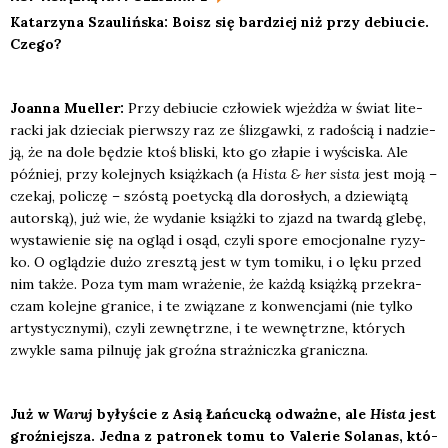
Kata­rzy­na Szau­liń­ska: Boisz się bar­dziej niż przy debiu­cie.
Cze­go?
Joan­na Muel­ler:
Przy debiu­cie czło­wiek wjeż­dża w świat lite­
rac­ki jak dzie­ciak pierw­szy raz ze śli­zgaw­ki, z rado­ścią i nadzie­
ją, że na dole będzie ktoś bli­ski, kto go zła­pie i wyści­ska. Ale
póź­niej, przy kolej­nych książ­kach (a
Hista & her sista
jest moją –
cze­kaj, poli­czę – szó­stą poetyc­ką dla doro­słych, a dzie­wią­tą
autor­ską), już wie, że wyda­nie książ­ki to zjazd na twar­dą gle­bę,
wysta­wie­nie się na ogląd i osąd, czy­li spo­re emo­cjo­nal­ne ryzy­
ko. O oglą­dzie dużo zresz­tą jest w tym tomi­ku, i o lęku przed
nim tak­że. Poza tym mam wra­że­nie, że każ­dą książ­ką prze­kra­
czam kolej­ne gra­ni­ce, i te zwią­za­ne z kon­wen­cja­mi (nie tyl­ko
arty­stycz­ny­mi), czy­li zewnętrz­ne, i te wewnętrz­ne, któ­rych
zwy­kle sama pil­nu­ję jak groź­na straż­nicz­ka gra­nicz­na.
Już w
Waruj
były­ście z Asią Łań­cuc­ką odważ­ne, ale
Hista
jest
groź­niej­sza. Jed­na z patro­nek tomu to Vale­rie Sola­nas, któ­