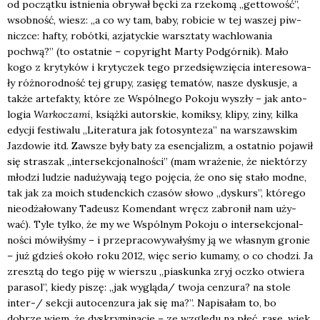
od począt­ku ist­nie­nia obry­wał bęc­ki za rze­ko­mą „get­to­wość”,
wsob­ność, wiesz: „a co wy tam, baby, robi­cie w tej waszej piw­
nicz­ce: hafty, robót­ki, azja­tyc­kie warsz­ta­ty wachlo­wa­nia
pochwą?” (to ostat­nie – copy­ri­ght Mar­ty Pod­gór­nik). Mało
kogo z kry­ty­ków i kry­ty­czek tego przed­się­wzię­cia inte­re­so­wa­
ły róż­no­rod­ność tej gru­py, zasięg tema­tów, nasze dys­ku­sje, a
tak­że arte­fak­ty, któ­re ze Wspól­ne­go Poko­ju wyszły – jak anto­
lo­gia
War­ko­cza­mi
, książ­ki autor­skie, komik­sy, kli­py, ziny, kil­ka
edy­cji festi­wa­lu „Lite­ra­tu­ra jak foto­syn­te­za” na war­szaw­skim
Jaz­do­wie itd. Zawsze były baty za esen­cja­lizm, a ostat­nio poja­wił
się stra­szak „inter­sek­cjo­nal­no­ści” (mam wra­że­nie, że nie­któ­rzy
mło­dzi ludzie nad­uży­wa­ją tego poję­cia, że ono się sta­ło mod­ne,
tak jak za moich stu­denc­kich cza­sów sło­wo „dys­kurs”, któ­re­go
nie­od­ża­ło­wa­ny Tade­usz Komen­dant wręcz zabro­nił nam uży­
wać). Tyle tyl­ko, że my we Wspól­nym Poko­ju o inter­sek­cjo­nal­
no­ści mówi­ły­śmy – i prze­pra­co­wy­wa­ły­śmy ją we wła­snym gro­nie
– już gdzieś oko­ło roku 2012, więc serio kuma­my, o co cho­dzi. Ja
zresz­tą do tego piję w wier­szu „pia­skun­ka zryj oczko otwie­ra
para­sol”, kie­dy piszę: „jak wygląda/ two­ja cen­zu­ra? na sto­le
inter-/ sek­cji auto­cen­zu­ra jak się ma?”. Napi­sa­łam to, bo
dobrze wiem, że dys­kry­mi­na­cje – ze wzglę­du na płeć, rasę, wiek,