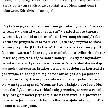
Kasiu, a czy mogę teraz ja cie­bie o coś zapy­tać? Napi­sa­łaś mi,
zaraz po lek­tu­rze
Histy
, że czy­ta­łaś ją z bólem, smut­kiem i
wkur­wem. Zdra­dzisz, dla­cze­go?
Czy­ta­łam ją jak raport z minio­ne­go roku. I już dru­gi wiersz
w tomie – „waruj wariuj zawierz” – zmiótł mnie trze­ma
wer­sa­mi: „ten dół mam w sobie i kiwa mną słabość/ taka
kar­ma że przy­szła kara za sucze ujadanie/ zry­wa­nie słów
ze smy­czy odwij­ki z kafta­na”. I jest jesz­cze taki inny, pod
koniec: „warum”. Zacy­tu­ję go w cało­ści: „ja tyl­ko chciałam/
mieć więk­szy udział/ w sobie samej”. I kie­dy pomy­śla­łam,
że wła­ści­wie w tym samym cza­sie Aga­ta Jabłoń­ska wyda­je
dla moich dziew­czyn
, książ­kę pisa­ną w podob­nym kon­tek­ście
jak two­ja, to zaczę­łam się zasta­na­wiać, jak dłu­go jesz­cze
my, kobie­ty, będzie­my musia­ły na zmia­nę uja­dać i zno­sić
kary za tę naszą płeć. Wiem, że two­ja książ­ka oprócz bólu,
smut­ku, lęku i wkur­wu skła­da się prze­cież jesz­cze z rado­ści,
siły, przy­jem­no­ści pły­ną­cej z sio­strzeń­stwa, ale pierw­sze
wra­że­nie jest raczej jak komu­ni­kat o woj­nie: nie wychodź z
domu nie­uzbro­jo­na.