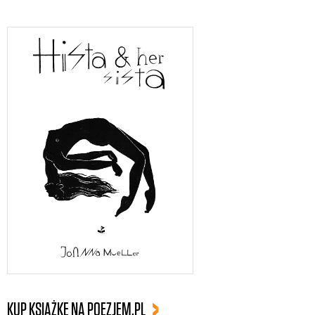
KUP KSIĄŻKĘ NA POEZJEM.PL