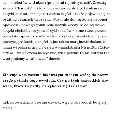
nym z tek­stów w „Łukach (poemat­ni rajo­ni­stycz­nej)”. Zresz­tą
sło­wo „Char­co­ty” – któ­re pier­wot­nie mia­ło być tytu­łem całej
książ­ki, a osta­tecz­nie jest tytu­łem czę­ści – tak­że poja­wi­ło się na
ostat­nich eta­pach two­rze­nia
Waruj
, ale doma­ga­ło się osob­nej
opo­wie­ści, nowe­go tomu. Asia mówi­ła wte­dy, że do tej nowej
książ­ki chcia­ła­by nary­so­wać cykl szki­ców – i one rze­czy­wi­ście
powsta­ły: oprócz okład­ki w
Hiście
są trzy rysun­ki Joan­ny roz­
po­czy­na­ją­ce każ­dą z czę­ści. A już tak na mar­gi­ne­sie dodam, że
nasza wspól­na pra­ca dla dzie­ci – kami­shi­baj­ka
Nie­wid­ka i Zoba­
czy­sko
– wciąż cze­ka na wyda­nie, więc pew­nie to nie ostat­ni raz
wystę­pu­je­my w „aśko­wym” duecie.
Kibi­cu­ję wam zatem i łuko­wa­tym ruchem wró­cę do pierw­
sze­go pyta­nia tego wywia­du. Czy po tych wszyst­kich sło­
wach, któ­re tu padły, dalej boisz się tak samo?
Lęk opo­wie­dzia­ny daje się oswo­ić, więc chy­ba jed­nak boję się
mniej.