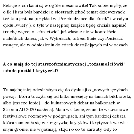
Rela­cje z cór­ka­mi są w ogó­le nie­sa­mo­wi­te! Tak sobie myślę, że
o ile
Hista
była bar­dziej o sio­strach (choć temat dziew­czy­nek
też tam jest, na przy­kład w „Prze­bu­dzan­ce dla córek” i w całym
cyklu „wuefy”), o tyle w następ­nej książ­ce będę chcia­ła napi­sać
tro­chę wię­cej o „córec­twie”, już wła­śnie nie w kon­tek­ście
maleń­kich dzie­ci, jak w
Wylin­kach
,
inti­ma thu­le
czy
Powle­kać
rosną­ce
, ale w odnie­sie­niu do córek doro­śle­ją­cych mi w oczach.
A co mają do tej star­szo­fe­mi­ni­stycz­nej „toż­sa­mo­ściów­ki”
mło­de poet­ki i kry­tycz­ki?
Tu naj­chęt­niej ode­sła­ła­bym cię do dys­ku­sji o „nowych języ­kach
poezji”, któ­ra toczy­ła się od kil­ku mie­się­cy na łamach biBLio­te­ki,
albo jesz­cze lepiej – do kulu­aro­wych debat na bal­ko­nach w
Stro­niu AD 2020 (
śmiech
). Mam wra­że­nie, że ani te wrze­śnio­we
festi­wa­lo­we roz­mo­wy w pod­gru­pach, ani tym bar­dziej deba­ta,
któ­ra zamie­ni­ła się w roz­gryw­kę kry­ty­ków i kry­ty­czek we wła­
snym gro­nie, nie wyja­śnia­ją, skąd i o co te zarzu­ty. Gdy to