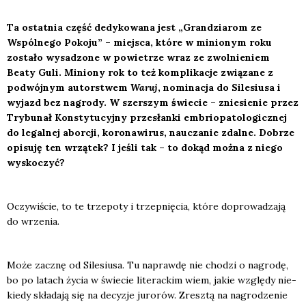
Ta ostat­nia część dedy­ko­wa­na jest „Gran­dzia­rom ze
Wspól­ne­go Poko­ju” – miej­sca, któ­re w minio­nym roku
zosta­ło wysa­dzo­ne w powie­trze wraz ze zwol­nie­niem
Beaty Guli. Minio­ny rok to też kom­pli­ka­cje zwią­za­ne z
podwój­nym autor­stwem
Waruj
, nomi­na­cja do Sile­siu­sa i
wyjazd bez nagro­dy. W szer­szym świe­cie – znie­sie­nie przez
Try­bu­nał Kon­sty­tu­cyj­ny prze­słan­ki embrio­pa­to­lo­gicz­nej
do legal­nej abor­cji, koro­na­wi­rus, naucza­nie zdal­ne. Dobrze
opi­su­ję ten wrzą­tek? I jeśli tak – to dokąd moż­na z nie­go
wysko­czyć?
Oczy­wi­ście, to te trze­po­ty i trzep­nię­cia, któ­re dopro­wa­dza­ją
do wrze­nia.
Może zacznę od Sile­siu­sa. Tu napraw­dę nie cho­dzi o nagro­dę,
bo po latach życia w świe­cie lite­rac­kim wiem, jakie wzglę­dy nie­
kie­dy skła­da­ją się na decy­zje juro­rów. Zresz­tą na nagro­dze­nie