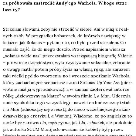
ra pró­bo­wa­ła zastrze­lić Andy’ego War­ho­la. W kogo strze­
lasz ty?
Strze­lam sło­wa­mi, żeby nie strze­lić w sie­bie. Ani w inną z real­
nych osób. W przy­pad­ku boha­te­rek, do któ­rych nawią­zu­ję w
książ­ce, jak Sola­nas – pytam o to, co było przed strza­łem. Co
musia­ło zajść, że do nie­go doszło. Przed napi­sa­niem wier­sza
„sola­nas wie­le nas” prze­czy­ta­łam wstrzą­sa­ją­cą bio­gra­fię Vale­rie
– potwor­ne dzie­ciń­stwo, wyko­rzy­sty­wa­nie sek­su­al­ne, żebra­nie
o uwa­gę mat­ki, potem pró­by życia na wła­sną rękę, ale zara­zem
taki wiel­ki pęd do two­rze­nia, no i wresz­cie spo­tka­nie War­ho­la,
któ­ry zachach­mę­cił sce­na­riusz sztu­ki Sola­nas
Up Your Ass
(pier­
wot­nie miał ją wypro­du­ko­wać), a w zamian zaofe­ro­wał autor­ce
ról­kę „dziew­czy­ny na klat­ce” w swo­im fil­mie
I, a Man
. Ude­rzy­ła
mnie sym­bo­li­ka tego wszyst­kie­go, nawet ten buń­czucz­ny tytuł:
I, a Man
(odno­szą­cy się zresz­tą do nie­co wcze­śniej­sze­go skan­
dy­naw­skie­go ero­ty­ku
I, a Woman
). Wia­do­mo, że po angiel­sku to
może być zarów­no
Ja, męż­czy­zna
, jak i
Ja, czło­wiek
, ale podob­nie
jak autor­ka
SCUM Mani­fe­sto
uwa­żam, że kobie­ty były przez