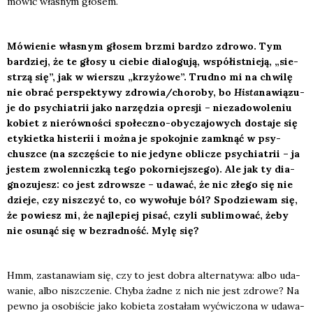
mówić wła­snym gło­sem.
Mówie­nie wła­snym gło­sem brzmi bar­dzo zdro­wo. Tym
bar­dziej, że te gło­sy u cie­bie dia­lo­gu­ją, współ­ist­nie­ją, „sie­
strzą się”, jak w wier­szu „krzy­żo­we”. Trud­no mi na chwi­lę
nie obrać per­spek­ty­wy zdrowia/choroby, bo
Hista
nawią­zu­
je do psy­chia­trii jako narzę­dzia opre­sji – nie­za­do­wo­le­niu
kobiet z nie­rów­no­ści spo­łecz­no-oby­cza­jo­wych dosta­je się
ety­kiet­ka histe­rii i moż­na je spo­koj­nie zamknąć w psy­
chusz­ce (na szczę­ście to nie jedy­ne obli­cze psy­chia­trii – ja
jestem zwo­len­nicz­ką tego pokor­niej­sze­go). Ale jak ty dia­
gno­zu­jesz: co jest zdrow­sze – uda­wać, że nic złe­go się nie
dzie­je, czy nisz­czyć to, co wywo­łu­je ból? Spo­dzie­wam się,
że powiesz mi, że naj­le­piej pisać, czy­li sub­li­mo­wać, żeby
nie osu­nąć się w bez­rad­ność. Mylę się?
Hmm, zasta­na­wiam się, czy to jest dobra alter­na­ty­wa: albo uda­
wa­nie, albo nisz­cze­nie. Chy­ba żad­ne z nich nie jest zdro­we? Na
pew­no ja oso­bi­ście jako kobie­ta zosta­łam wyćwi­czo­na w uda­wa­