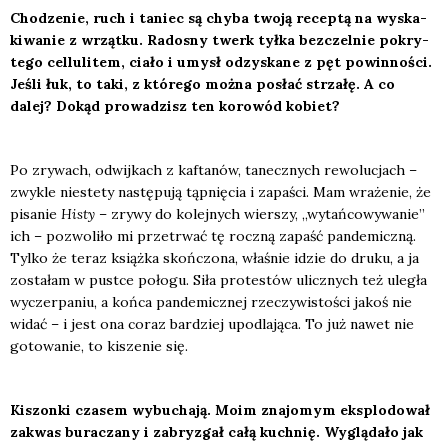
Cho­dze­nie, ruch i taniec są chy­ba two­ją recep­tą na wyska­
ki­wa­nie z wrząt­ku. Rado­sny twerk tył­ka bez­czel­nie pokry­
te­go cel­lu­li­tem, cia­ło i umysł odzy­ska­ne z pęt powin­no­ści.
Jeśli łuk, to taki, z któ­re­go moż­na posłać strza­łę. A co
dalej? Dokąd pro­wa­dzisz ten koro­wód kobiet?
Po zry­wach, odwij­kach z kafta­nów, tanecz­nych rewo­lu­cjach –
zwy­kle nie­ste­ty nastę­pu­ją tąp­nię­cia i zapa­ści. Mam wra­że­nie, że
pisa­nie
Histy
– zry­wy do kolej­nych wier­szy, „wytań­co­wy­wa­nie”
ich – pozwo­li­ło mi prze­trwać tę rocz­ną zapaść pan­de­micz­ną.
Tyl­ko że teraz książ­ka skoń­czo­na, wła­śnie idzie do dru­ku, a ja
zosta­łam w pust­ce poło­gu. Siła pro­te­stów ulicz­nych też ule­gła
wyczer­pa­niu, a koń­ca pan­de­micz­nej rze­czy­wi­sto­ści jakoś nie
widać – i jest ona coraz bar­dziej upodla­ją­ca. To już nawet nie
goto­wa­nie, to kisze­nie się.
Kiszon­ki cza­sem wybu­cha­ją. Moim zna­jo­mym eks­plo­do­wał
zakwas bura­cza­ny i zabry­zgał całą kuch­nię. Wyglą­da­ło jak