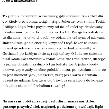
A co z nisz­cze­niem?
To jeden z moż­li­wych sce­na­riu­szy, gdy uda­wa­nie trwa zbyt dłu­
go. Kie­dy o to pytasz, wciąż myślę o Joke­rze, tym z fil­mu Tod­da
Phil­lip­sa. Jego świat psy­chicz­ny od maleń­ko­ści był zbu­do­wa­ny
na uda­wa­niu – że nie boli, że wszyst­ko OK. Para­ge­lia boha­te­ra
to dla mnie nie tyl­ko cho­ro­bli­wy objaw, ale też sym­bol uda­wa­nia
śmie­chu tam, gdzie chce się krzy­czeć i wyć. Joker w koń­cu
prze­sta­je uda­wać – zaczy­na nisz­czyć, wzbu­dza rewol­tę w
Gotham. I po każ­dym akcie agre­sji tań­czy. O Joke­rze świet­nie
pisał Adam Kacza­now­ski w tomie
Zabaw­ne i zba­wien­ne
, dla­te­go
ja już nie chcia­łam za dużo o tym boha­te­rze. A jed­nak kie­dy
dziew­czy­ny wyszły na uli­ce pol­skich miast, pomy­śla­łam sobie, że
to jest moment, gdy „ple­aser­ka, zastęp­cza kar­ta z arkham”
prze­sta­je uda­wać, bie­rze w dłoń joy buz­ze­ra i woła do kole­ża­
nek „cho nie solo”. Pre­lu­dium rewol­ty?
Na naszym polet­ku raczej pre­lu­dium mara­zmu. Albo,
patrząc przy­chyl­niej, uta­jo­nej, pod­ziem­nej ewo­lu­cji. Bądź