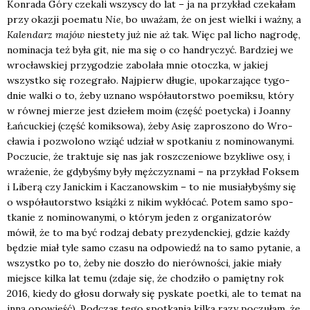
Kon­ra­da Góry cze­ka­li wszy­scy do lat – ja na przy­kład cze­ka­łam
przy oka­zji poema­tu
Nie
, bo uwa­żam, że on jest wiel­ki i waż­ny, a
Kalen­darz majów
nie­ste­ty już nie aż tak. Więc pal licho nagro­dę,
nomi­na­cja też była git, nie ma się o co han­dry­czyć. Bar­dziej we
wro­cław­skiej przy­go­dzie zabo­la­ła mnie otocz­ka, w jakiej
wszyst­ko się roze­gra­ło. Naj­pierw dłu­gie, upo­ka­rza­ją­ce tygo­
dnie wal­ki o to, żeby uzna­no współ­au­tor­stwo poemik­su, któ­ry
w rów­nej mie­rze jest dzie­łem moim (część poetyc­ka) i Joan­ny
Łań­cuc­kiej (część komik­so­wa), żeby Asię zapro­szo­no do Wro­
cła­wia i pozwo­lo­no wziąć udział w spo­tka­niu z nomi­no­wa­ny­mi.
Poczu­cie, że trak­tu­je się nas jak rosz­cze­nio­we bzy­kli­we osy, i
wra­że­nie, że gdy­by­śmy były męż­czy­zna­mi – na przy­kład Fok­sem
i Libe­rą czy Janic­kim i Kacza­now­skim – to nie musia­ły­by­śmy się
o współ­au­tor­stwo książ­ki z nikim wykłó­cać. Potem samo spo­
tka­nie z nomi­no­wa­ny­mi, o któ­rym jeden z orga­ni­za­to­rów
mówił, że to ma być rodzaj deba­ty pre­zy­denc­kiej, gdzie każ­dy
będzie miał tyle samo cza­su na odpo­wiedź na to samo pyta­nie, a
wszyst­ko po to, żeby nie doszło do nie­rów­no­ści, jakie mia­ły
miej­sce kil­ka lat temu (zda­je się, że cho­dzi­ło o pamięt­ny rok
2016, kie­dy do gło­su dorwa­ły się pyska­te poet­ki, ale to temat na
inną opo­wieść). Pod­czas tego spo­tka­nia kil­ka razy poczu­łam, że