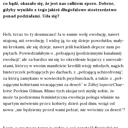
co bądź, oka­za­ło się, że jest nas cał­kiem spo­ro. Dobrze,
gdy­by wyni­kło z tego jakieś dłu­go­fa­lo­we sio­strzeń­stwo
ponad podzia­ła­mi. Uda się?
Heh, teraz to ty dosmu­casz! Ja w sumie wolę ewo­lu­cję, nawet
uta­jo­ną, niż rewo­lu­cję. I widzę ją, to się dzie­je powo­lut­ku, mały­
mi kro­ka­mi, ale się dzie­je, nawet jeśli bac­klash dep­cze nam po
pię­tach. Powie­dzia­ła­bym o „peł­za­ją­cej (pod­ziem­ny­mi kana­ła­mi)
ewo­lu­cji”, ale za bar­dzo mi się to okre­śle­nie koja­rzy z sur­re­ali­
sta­mi, któ­rzy w swo­im mani­fe­ście kre­śli­li wizję mło­dych, nagich
histe­ry­czek peł­za­ją­cych po dachach, z „peł­za­ją­cą schi­zo­fre­nią”,
za któ­rą zamy­ka­no w sowiec­kich psy­chusz­kach, a tak­że z „peł­
za­ją­cy­mi kobie­ta­mi wra­ca­ją­cy­mi za deseń” w
Żół­tej tape­cie
Char­
lot­te Per­kins Gil­man. Mimo tych sko­ja­rzeń myślę sobie, że
może ta pod­ziem­na femi­ni­stycz­na ewo­lu­cja pole­ga wła­śnie na
upar­tym mówie­niu przez kobie­ty, dzień pod dniu, wciąż od
nowa: „nie będzie­my przed wami peł­zać, nie wró­ci­my za deseń”?