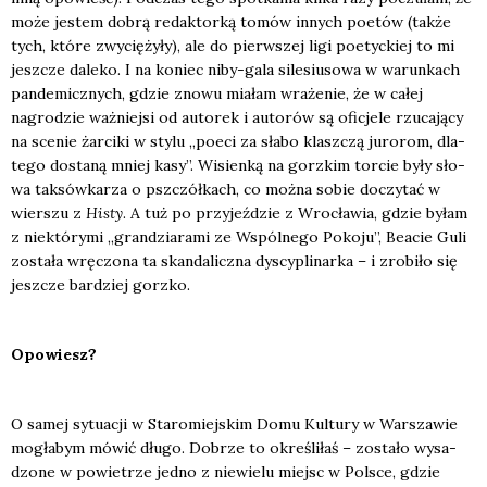
może jestem dobrą redak­tor­ką tomów innych poetów (tak­że
tych, któ­re zwy­cię­ży­ły), ale do pierw­szej ligi poetyc­kiej to mi
jesz­cze dale­ko. I na koniec niby-gala sile­siu­so­wa w warun­kach
pan­de­micz­nych, gdzie zno­wu mia­łam wra­że­nie, że w całej
nagro­dzie waż­niej­si od auto­rek i auto­rów są ofi­cje­le rzu­ca­ją­cy
na sce­nie żar­ci­ki w sty­lu „poeci za sła­bo klasz­czą juro­rom, dla­
te­go dosta­ną mniej kasy”. Wisien­ką na gorz­kim tor­cie były sło­
wa tak­sów­ka­rza o psz­czół­kach, co moż­na sobie doczy­tać w
wier­szu z
Histy
. A tuż po przy­jeź­dzie z Wro­cła­wia, gdzie byłam
z nie­któ­ry­mi „gran­dzia­ra­mi ze Wspól­ne­go Poko­ju”, Beacie Guli
zosta­ła wrę­czo­na ta skan­da­licz­na dys­cy­pli­nar­ka – i zro­bi­ło się
jesz­cze bar­dziej gorz­ko.
Opo­wiesz?
O samej sytu­acji w Sta­ro­miej­skim Domu Kul­tu­ry w War­sza­wie
mogła­bym mówić dłu­go. Dobrze to okre­śli­łaś – zosta­ło wysa­
dzo­ne w powie­trze jed­no z nie­wie­lu miejsc w Pol­sce, gdzie