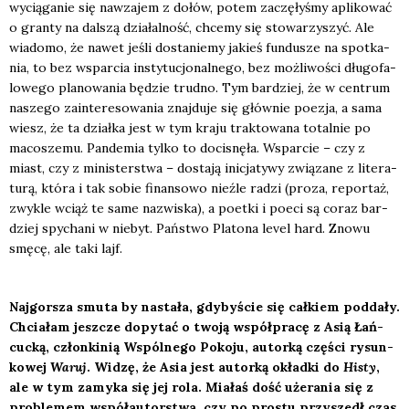
wycią­ga­nie się nawza­jem z dołów, potem zaczę­ły­śmy apli­ko­wać
o gran­ty na dal­szą dzia­łal­ność, chce­my się sto­wa­rzy­szyć. Ale
wia­do­mo, że nawet jeśli dosta­nie­my jakieś fun­du­sze na spo­tka­
nia, to bez wspar­cia insty­tu­cjo­nal­ne­go, bez moż­li­wo­ści dłu­go­fa­
lo­we­go pla­no­wa­nia będzie trud­no. Tym bar­dziej, że w cen­trum
nasze­go zain­te­re­so­wa­nia znaj­du­je się głów­nie poezja, a sama
wiesz, że ta dział­ka jest w tym kra­ju trak­to­wa­na total­nie po
maco­sze­mu. Pan­de­mia tyl­ko to doci­snę­ła. Wspar­cie – czy z
miast, czy z mini­ster­stwa – dosta­ją ini­cja­ty­wy zwią­za­ne z lite­ra­
tu­rą, któ­ra i tak sobie finan­so­wo nie­źle radzi (pro­za, repor­taż,
zwy­kle wciąż te same nazwi­ska), a poet­ki i poeci są coraz bar­
dziej spy­cha­ni w nie­byt. Pań­stwo Pla­to­na level hard. Zno­wu
smę­cę, ale taki lajf.
Naj­gor­sza smu­ta by nasta­ła, gdy­by­ście się cał­kiem pod­da­ły.
Chcia­łam jesz­cze dopy­tać o two­ją współ­pra­cę z Asią Łań­
cuc­ką, człon­ki­nią Wspól­ne­go Poko­ju, autor­ką czę­ści rysun­
ko­wej
Waruj
. Widzę, że Asia jest autor­ką okład­ki do
Histy
,
ale w tym zamy­ka się jej rola. Mia­łaś dość uże­ra­nia się z
pro­ble­mem współ­au­tor­stwa, czy po pro­stu przy­szedł czas