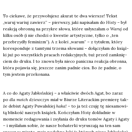
To cie­ka­we, że przy­wo­łu­jesz aku­rat te dwa wier­sze! Tekst
„waruj wariuj zawierz” – pierw­szy, jaki napi­sa­łam do
Histy
– był
reak­cją obron­ną na przy­kre sło­wa, któ­re usły­sza­łam o
Waruj
od
kil­ku osób (i nie cho­dzi o kwe­stie arty­stycz­ne, tyl­ko o „ten
prze­brzy­dły femi­nizm”). A z kolei „warum” – z tytu­łem, któ­ry
kore­spon­du­je z tam­ty­mi trze­ma sło­wa­mi – dołą­czy­łam do książ­
ki już po wszyst­kich pra­cach redak­cyj­nych, tuż przed zamknię­
ciem do dru­ku. I to zno­wu była nie­co panicz­na reak­cja obron­na,
któ­ra poja­wia się, jesz­cze zanim pad­nie cios. Bo że pad­nie, o
tym jestem prze­ko­na­na.
A co do Aga­ty Jabłoń­skiej – a wła­ści­wie dwóch Agat, bo zaraz
po
dla moich dziew­czyn
miał w Biu­rze Lite­rac­kim pre­mie­rę tak­
że debiut Aga­ty Puwal­skiej
haka!
– to ja też czu­ję tę nie­sa­mo­wi­
tą bli­skość naszych ksią­żek. Koń­czy­łam
Histę
dokład­nie w
momen­cie reda­go­wa­nia i zsy­ła­nia do dru­ku tomów Aga­ty i Aga­ty
– i myśla­łam sobie, że nasze boha­ter­ki wyru­sza­ją na ten sam