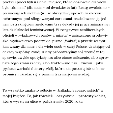
poet­ki i poeci byli u sie­bie; miej­sce, któ­re dosłow­nie dla wie­lu
było „domem” (dla mnie – od dwu­dzie­stu lat). Beatę zwol­nio­no –
po mie­sią­cach mob­bin­gu – w obrzy­dli­wy spo­sób, w okre­sie
ochron­nym, pod sfin­go­wa­ny­mi zarzu­ta­mi, oszka­lo­wa­no ją, jed­
nym pstryk­nię­ciem anu­lo­wa­no trzy deka­dy jej pra­cy ani­ma­cyj­nej,
lata dzia­łal­no­ści femi­ni­stycz­nej. W roz­gryw­ce neo­li­be­ral­nych
ofi­cje­li – „wła­dzo­wych panów z mia­sta” – znisz­czo­no śro­do­wi­
sko, wydaw­nic­two poetyc­kie, pismo „Wakat”, a przede wszyst­
kim waż­ny dla mnie, i dla wie­lu osób w całej Pol­sce, dzia­ła­ją­cy od
deka­dy Wspól­ny Pokój. Kie­dy pró­bo­wa­ły­śmy coś zro­bić w tej
spra­wie, zwy­kle spo­ty­ka­ły nas albo zim­ne mil­cze­nie, albo apro­
ba­ta tego sta­nu rze­czy, albo trak­to­wa­no nas – zno­wu – jako
pyska­te wariat­ki (histe­rycz­ki!), któ­re nie potra­fią iść na kom­
pro­mi­sy i ukła­dać się z pana­mi trzy­ma­ją­cy­mi wła­dzę.
To wszyst­ko zna­la­zło odbi­cie w „bal­la­dach apa­szow­skich” w
mojej książ­ce. To, jak rów­nież – oczy­wi­ście – pro­te­sty kobiet,
któ­re wyszły na uli­ce w paź­dzier­ni­ku 2020 roku.