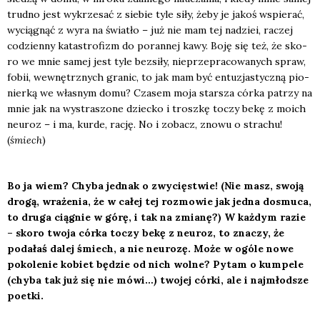
trud­no jest wykrze­sać z sie­bie tyle siły, żeby je jakoś wspie­rać,
wycią­gnąć z wyra na świa­tło – już nie mam tej nadziei, raczej
codzien­ny kata­stro­fizm do poran­nej kawy. Boję się też, że sko­
ro we mnie samej jest tyle bez­si­ły, nie­prze­pra­co­wa­nych spraw,
fobii, wewnętrz­nych gra­nic, to jak mam być entu­zja­stycz­ną pio­
nier­ką we wła­snym domu? Cza­sem moja star­sza cór­ka patrzy na
mnie jak na wystra­szo­ne dziec­ko i trosz­kę toczy bekę z moich
neu­roz – i ma, kur­de, rację. No i zobacz, zno­wu o stra­chu!
(
śmiech
)
Bo ja wiem? Chy­ba jed­nak o zwy­cię­stwie! (Nie masz, swo­ją
dro­gą, wra­że­nia, że w całej tej roz­mo­wie jak jed­na dosmu­ca,
to dru­ga cią­gnie w górę, i tak na zmia­nę?) W każ­dym razie
– sko­ro two­ja cór­ka toczy bekę z neu­roz, to zna­czy, że
poda­łaś dalej śmiech, a nie neu­ro­zę. Może w ogó­le nowe
poko­le­nie kobiet będzie od nich wol­ne? Pytam o kum­pe­le
(chy­ba tak już się nie mówi…) two­jej cór­ki, ale i naj­młod­sze
poet­ki.