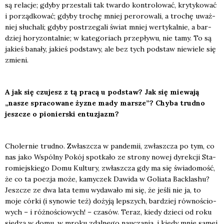
są rela­cje; gdy­by prze­sta­li tak twar­do kon­tro­lo­wać, kry­ty­ko­wać
i porząd­ko­wać; gdy­by tro­chę mniej pero­ro­wa­li, a tro­chę uważ­
niej słu­cha­li; gdy­by postrze­ga­li świat mniej wer­ty­kal­nie, a bar­
dziej hory­zon­tal­nie; w kate­go­riach prze­pły­wu, nie tamy. To są
jakieś bana­ły, jakieś pod­sta­wy, ale bez tych pod­staw nie­wie­le się
zmie­ni.
A jak się czu­jesz z tą pra­cą u pod­staw? Jak się mie­wa­ją
„nasze spra­co­wa­ne żyzne mady mar­sze”? Chy­ba trud­no
jesz­cze o pio­nier­ski entu­zjazm?
Cho­ler­nie trud­no. Zwłasz­cza w pan­de­mii, zwłasz­cza po tym, co
nas jako Wspól­ny Pokój spo­tka­ło ze stro­ny nowej dyrek­cji Sta­
ro­miej­skie­go Domu Kul­tu­ry, zwłasz­cza gdy ma się świa­do­mość,
że co ta poezja może, kamy­czek Dawi­da w Golia­ta Bac­kla­shu?
Jesz­cze ze dwa lata temu wyda­wa­ło mi się, że jeśli nie ja, to
moje cór­ki (i syno­wie też) doży­ją lep­szych, bar­dziej rów­no­ścio­
wych – i róż­no­ścio­wych! – cza­sów. Teraz, kie­dy dzie­ci od roku
sie­dzą w domu, w mro­ku zdal­ne­go naucza­nia, i kie­dy mnie samej