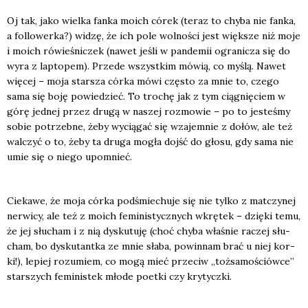
Oj tak, jako wiel­ka fan­ka moich córek (teraz to chy­ba nie fan­ka,
a fol­lo­wer­ka?) widzę, że ich pole wol­no­ści jest więk­sze niż moje
i moich rówie­śni­czek (nawet jeśli w pan­de­mii ogra­ni­cza się do
wyra z lap­to­pem). Przede wszyst­kim mówią, co myślą. Nawet
wię­cej – moja star­sza cór­ka mówi czę­sto za mnie to, cze­go
sama się boję powie­dzieć. To tro­chę jak z tym cią­gnię­ciem w
górę jed­nej przez dru­gą w naszej roz­mo­wie – po to jeste­śmy
sobie potrzeb­ne, żeby wycią­gać się wza­jem­nie z dołów, ale też
wal­czyć o to, żeby ta dru­ga mogła dojść do gło­su, gdy sama nie
umie się o nie­go upo­mnieć.
Cie­ka­we, że moja cór­ka pod­śmie­chu­je się nie tyl­ko z mat­czy­nej
ner­wi­cy, ale też z moich femi­ni­stycz­nych wkrę­tek – dzię­ki temu,
że jej słu­cham i z nią dys­ku­tu­ję (choć chy­ba wła­śnie raczej słu­
cham, bo dys­ku­tant­ka ze mnie sła­ba, powin­nam brać u niej kor­
ki!), lepiej rozu­miem, co mogą mieć prze­ciw „toż­sa­mo­ściów­ce”
star­szych femi­ni­stek mło­de poet­ki czy kry­tycz­ki.