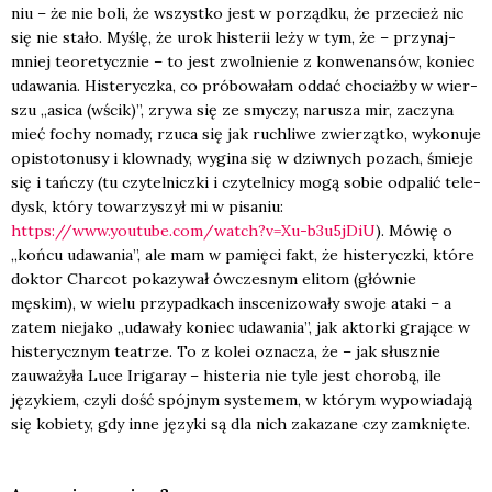
niu – że nie boli, że wszyst­ko jest w porząd­ku, że prze­cież nic
się nie sta­ło. Myślę, że urok histe­rii leży w tym, że – przy­naj­
mniej teo­re­tycz­nie – to jest zwol­nie­nie z kon­we­nan­sów, koniec
uda­wa­nia. Histe­rycz­ka, co pró­bo­wa­łam oddać cho­ciaż­by w wier­
szu „asi­ca (wścik)”, zry­wa się ze smy­czy, naru­sza mir, zaczy­na
mieć fochy noma­dy, rzu­ca się jak ruchli­we zwie­rząt­ko, wyko­nu­je
opi­sto­to­nu­sy i klow­na­dy, wygi­na się w dziw­nych pozach, śmie­je
się i tań­czy (tu czy­tel­nicz­ki i czy­tel­ni­cy mogą sobie odpa­lić tele­
dysk, któ­ry towa­rzy­szył mi w pisa­niu:
https://www.youtube.com/watch?v=Xu-b3u5jDiU
). Mówię o
„koń­cu uda­wa­nia”, ale mam w pamię­ci fakt, że histe­rycz­ki, któ­re
dok­tor Char­cot poka­zy­wał ówcze­snym eli­tom (głów­nie
męskim), w wie­lu przy­pad­kach insce­ni­zo­wa­ły swo­je ata­ki – a
zatem nie­ja­ko „uda­wa­ły koniec uda­wa­nia”, jak aktor­ki gra­ją­ce w
histe­rycz­nym teatrze. To z kolei ozna­cza, że – jak słusz­nie
zauwa­ży­ła Luce Iri­ga­ray – histe­ria nie tyle jest cho­ro­bą, ile
języ­kiem, czy­li dość spój­nym sys­te­mem, w któ­rym wypo­wia­da­ją
się kobie­ty, gdy inne języ­ki są dla nich zaka­za­ne czy zamknię­te.