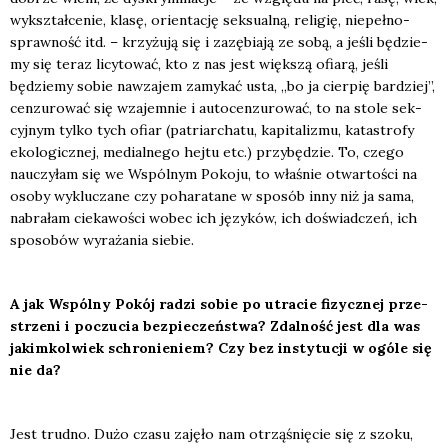
wykształ­ce­nie, kla­sę, orien­ta­cję sek­su­al­ną, reli­gię, nie­peł­no­
spraw­ność itd. – krzy­żu­ją się i zazę­bia­ją ze sobą, a jeśli będzie­
my się teraz licy­to­wać, kto z nas jest więk­szą ofia­rą, jeśli
będzie­my sobie nawza­jem zamy­kać usta, „bo ja cier­pię bar­dziej”,
cen­zu­ro­wać się wza­jem­nie i auto­cen­zu­ro­wać, to na sto­le sek­
cyj­nym tyl­ko tych ofiar (patriar­cha­tu, kapi­ta­li­zmu, kata­stro­fy
eko­lo­gicz­nej, medial­ne­go hej­tu etc.) przy­bę­dzie. To, cze­go
nauczy­łam się we Wspól­nym Poko­ju, to wła­śnie otwar­to­ści na
oso­by wyklu­cza­ne czy poha­ra­ta­ne w spo­sób inny niż ja sama,
nabra­łam cie­ka­wo­ści wobec ich języ­ków, ich doświad­czeń, ich
spo­so­bów wyra­ża­nia sie­bie.
A jak Wspól­ny Pokój radzi sobie po utra­cie fizycz­nej prze­
strze­ni i poczu­cia bez­pie­czeń­stwa? Zdal­ność jest dla was
jakim­kol­wiek schro­nie­niem? Czy bez insty­tu­cji w ogó­le się
nie da?
Jest trud­no. Dużo cza­su zaję­ło nam otrzą­śnię­cie się z szo­ku,