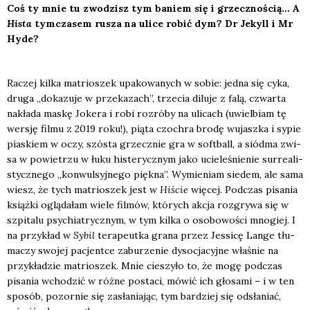
Coś ty mnie tu zwo­dzisz tym baniem się i grzecz­no­ścią… A
Hista
tym­cza­sem rusza na uli­ce robić dym? Dr Jekyll i Mr
Hyde?
Raczej kil­ka matrio­szek upa­ko­wa­nych w sobie: jed­na się cyka,
dru­ga „doka­zu­je w prze­ka­zach”, trze­cia dilu­je z falą, czwar­ta
nakła­da maskę Joke­ra i robi roz­ró­by na uli­cach (uwiel­biam tę
wer­sję fil­mu z 2019 roku!), pią­ta czo­chra bro­dę wujasz­ka i sypie
pia­skiem w oczy, szó­sta grzecz­nie gra w soft­ball, a siód­ma zwi­
sa w powie­trzu w łuku histe­rycz­nym jako ucie­le­śnie­nie sur­re­ali­
stycz­ne­go „kon­wul­syj­ne­go pięk­na”. Wymie­niam sie­dem, ale sama
wiesz, że tych matrio­szek jest w
Hiście
wię­cej. Pod­czas pisa­nia
książ­ki oglą­da­łam wie­le fil­mów, któ­rych akcja roz­gry­wa się w
szpi­ta­lu psy­chia­trycz­nym, w tym kil­ka o oso­bo­wo­ści mno­giej. I
na przy­kład w
Sybil
tera­peut­ka gra­na przez Jes­si­cę Lan­ge tłu­
ma­czy swo­jej pacjent­ce zabu­rze­nie dyso­cja­cyj­ne wła­śnie na
przy­kła­dzie matrio­szek. Mnie cie­szy­ło to, że mogę pod­czas
pisa­nia wcho­dzić w róż­ne posta­ci, mówić ich gło­sa­mi – i w ten
spo­sób, pozor­nie się zasła­nia­jąc, tym bar­dziej się odsła­niać,