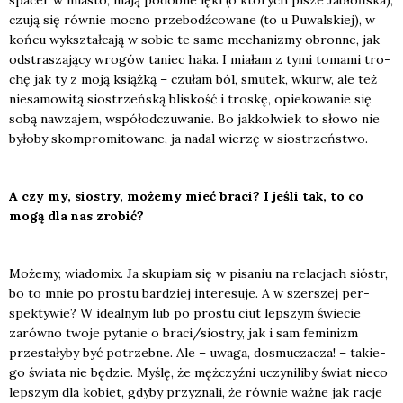
spa­cer w mia­sto, mają podob­ne lęki (o któ­rych pisze Jabłoń­ska),
czu­ją się rów­nie moc­no prze­bodź­co­wa­ne (to u Puwal­skiej), w
koń­cu wykształ­ca­ją w sobie te same mecha­ni­zmy obron­ne, jak
odstra­sza­ją­cy wro­gów taniec haka. I mia­łam z tymi toma­mi tro­
chę jak ty z moją książ­ką – czu­łam ból, smu­tek, wkurw, ale też
nie­sa­mo­wi­tą sio­strzeń­ską bli­skość i tro­skę, opie­ko­wa­nie się
sobą nawza­jem, współ­od­czu­wa­nie. Bo jak­kol­wiek to sło­wo nie
było­by skom­pro­mi­to­wa­ne, ja nadal wie­rzę w sio­strzeń­stwo.
A czy my, sio­stry, może­my mieć bra­ci? I jeśli tak, to co
mogą dla nas zro­bić?
Może­my, wia­do­mix. Ja sku­piam się w pisa­niu na rela­cjach sióstr,
bo to mnie po pro­stu bar­dziej inte­re­su­je. A w szer­szej per­
spek­ty­wie? W ide­al­nym lub po pro­stu ciut lep­szym świe­cie
zarów­no two­je pyta­nie o braci/siostry, jak i sam femi­nizm
prze­sta­ły­by być potrzeb­ne. Ale – uwa­ga, dosmu­cza­cza! – takie­
go świa­ta nie będzie. Myślę, że męż­czyź­ni uczy­ni­li­by świat nie­co
lep­szym dla kobiet, gdy­by przy­zna­li, że rów­nie waż­ne jak racje