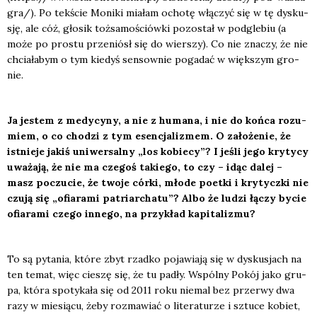
gra/). Po tek­ście Moni­ki mia­łam ocho­tę włą­czyć się w tę dys­ku­
sję, ale cóż, gło­sik toż­sa­mo­ściów­ki pozo­stał w pod­gle­biu (a
może po pro­stu prze­niósł się do wier­szy). Co nie zna­czy, że nie
chcia­ła­bym o tym kie­dyś sen­sow­nie poga­dać w więk­szym gro­
nie.
Ja jestem z medy­cy­ny, a nie z huma­na, i nie do koń­ca rozu­
miem, o co cho­dzi z tym esen­cja­li­zmem. O zało­że­nie, że
ist­nie­je jakiś uni­wer­sal­ny „los kobie­cy”? I jeśli jego kry­ty­cy
uwa­ża­ją, że nie ma cze­goś takie­go, to czy – idąc dalej –
masz poczu­cie, że two­je cór­ki, mło­de poet­ki i kry­tycz­ki nie
czu­ją się „ofia­ra­mi patriar­cha­tu”? Albo że ludzi łączy bycie
ofia­ra­mi cze­go inne­go, na przy­kład kapi­ta­li­zmu?
To są pyta­nia, któ­re zbyt rzad­ko poja­wia­ją się w dys­ku­sjach na
ten temat, więc cie­szę się, że tu padły. Wspól­ny Pokój jako gru­
pa, któ­ra spo­ty­ka­ła się od 2011 roku nie­mal bez prze­rwy dwa
razy w mie­sią­cu, żeby roz­ma­wiać o lite­ra­tu­rze i sztu­ce kobiet,