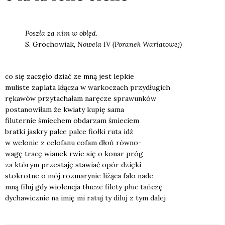
Poszła za nim w obłęd.
S. Gro­cho­wiak,
Nowe­la IV (Pora­nek Waria­to­wej)
co się zaczę­ło dziać ze mną jest lep­kie
muli­ste zapla­ta kłą­cza w war­ko­czach przy­dłu­gich
ręka­wów przy­ta­cha­łam narę­cze spra­wun­ków
posta­no­wi­łam że kwia­ty kupię sama
filu­ter­nie śmie­chem obda­rzam śmie­ciem
brat­ki jaskry pal­ce pal­ce fioł­ki ruta idź
w welo­nie z celo­fa­nu cofam dłoń rów­no-
wagę tra­cę wia­nek rwie się o konar próg
za któ­rym prze­sta­ję sta­wiać opór dzię­ki
sto­krot­ne o mój roz­ma­ry­nie liżą­ca falo nade
mną filuj gdy wio­len­cja tłu­cze file­ty płuc tań­czę
dycha­wicz­nie na imię mi ratuj ty diluj z tym dalej