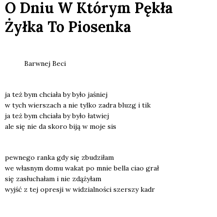
O Dniu W Którym Pękła
Żyłka To Piosenka
Barw­nej Beci
ja też bym chcia­ła by było jaśniej
w tych wier­szach a nie tyl­ko zadra bluzg i tik
ja też bym chcia­ła by było łatwiej
ale się nie da sko­ro biją w moje sis
pew­ne­go ran­ka gdy się zbu­dzi­łam
we wła­snym domu wakat po mnie bel­la ciao grał
się zasłu­cha­łam i nie zdą­ży­łam
wyjść z tej opre­sji w widzial­no­ści szer­szy kadr