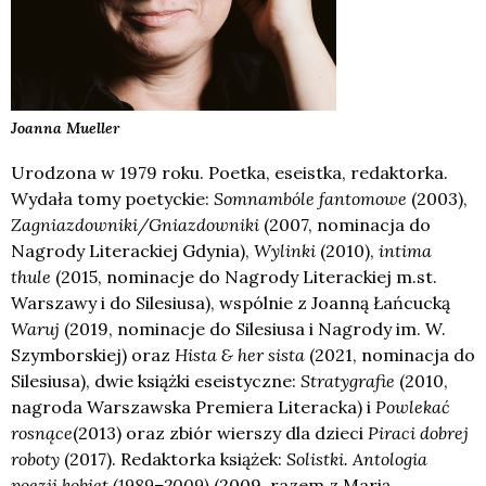
Joanna
Mueller
Urodzona w 1979 roku. Poetka, eseistka, redaktorka.
Wydała tomy poetyckie:
Somnambóle fantomowe
(2003),
Zagniazdowniki/Gniazdowniki
(2007, nominacja do
Nagrody Literackiej Gdynia),
Wylinki
(2010),
intima
thule
(2015, nominacje do Nagrody Literackiej m.st.
Warszawy i do Silesiusa), wspólnie z Joanną Łańcucką
Waruj
(2019, nominacje do Silesiusa i Nagrody im. W.
Szymborskiej) oraz
Hista & her sista
(2021, nominacja do
Silesiusa), dwie książki eseistyczne:
Stratygrafie
(2010,
nagroda Warszawska Premiera Literacka) i
Powlekać
rosnące
(2013) oraz zbiór wierszy dla dzieci
Piraci dobrej
roboty
(2017). Redaktorka książek:
Solistki. Antologia
poezji kobiet (1989–2009)
(2009, razem z Marią