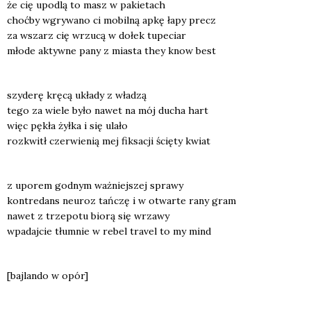
że cię upodlą to masz w pakie­tach
choć­by wgry­wa­no ci mobil­ną apkę łapy precz
za wszarz cię wrzu­cą w dołek tupe­ciar
mło­de aktyw­ne pany z mia­sta they know best
szy­de­rę krę­cą ukła­dy z wła­dzą
tego za wie­le było nawet na mój ducha hart
więc pękła żył­ka i się ula­ło
roz­kwitł czer­wie­nią mej fik­sa­cji ścię­ty kwiat
z upo­rem god­nym waż­niej­szej spra­wy
kon­tre­dans neu­roz tań­czę i w otwar­te rany gram
nawet z trze­po­tu bio­rą się wrza­wy
wpa­daj­cie tłum­nie w rebel tra­vel to my mind
[baj­lan­do w opór]