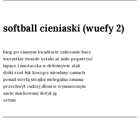
softball cieniaski (wuefy 2)
bieg po cia­snym kwa­dra­cie zali­cza­nie bazy
wszyst­kie twar­de sztu­ki aż miło popa­trzeć
łapacz i mio­tacz­ka w defen­sy­wie atak
dzi­ki rzut łuk koszą­cy nie­uda­ny zamach
ponad stre­fą straj­ku nie­le­gal­na zmia­na
prze­chwyt cudzej dło­ni w wymu­szo­nym
aucie mar­ko­wa­ny dotyk ją
zetnie