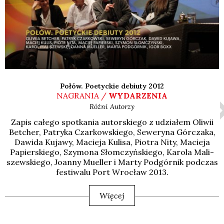
Połów. Poetyckie debiuty 2012
NAGRANIA /
WYDARZENIA
Różni Autorzy
Zapis całe­go spo­tka­nia autor­skie­go z udzia­łem Oli­wii
Bet­cher, Patry­ka Czar­kow­skie­go, Sewe­ry­na Gór­cza­ka,
Dawi­da Kuja­wy, Macie­ja Kuli­sa, Pio­tra Nity, Macie­ja
Papier­skie­go, Szy­mo­na Słom­czyń­skie­go, Karo­la Mali­
szew­skie­go, Joan­ny Muel­ler i Mar­ty Pod­gór­nik pod­czas
festi­wa­lu Port Wro­cław 2013.
Więcej