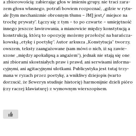
a zbio­ro­wo­ścią: zabie­ra­jąc głos w imie­niu gru­py, nie tra­ci zara­
zem gło­su wła­sne­go, potra­fi bowiem roz­po­znać, „gdzie w rytu­
ale [tym mecha­ni­zmie obron­nym tłu­mu – JM] jest/ miej­sce na
tro­chę pry­wa­ty”. Łączy się z tym – to po czwar­te – umie­jęt­ność
inne­go jesz­cze lawi­ro­wa­nia, a mia­no­wi­cie mię­dzy kon­sty­tu­cją a
kon­struk­cją, któ­rą to opo­zy­cję może­my prze­ło­żyć na barań­cza­
kow­ską „ety­kę i poety­kę”. Autor arku­sza „Kon­sty­tu­cja” two­rzy,
owszem, tek­sty zaan­ga­żo­wa­ne (sam mówi o nich, iż są zawie­
szo­ne „mię­dzy apo­ka­lip­są a anga­żem”), jed­nak nie sta­ją się one
ani zbio­ra­mi skost­nia­łych praw i prawd, ani ser­wi­sa­mi infor­ma­
cyj­ny­mi, ani agi­ta­cyj­ny­mi ulot­ka­mi. Publi­cy­sty­ka jest tutaj trzy­
ma­na w ryzach przez poety­kę, a wni­kli­wy dzie­jo­pis (war­to
dorzu­cić, że Sewe­ryn stu­diu­je histo­rię) har­mo­nij­nie dzie­li pió­ro
(czy raczej kla­wia­tu­rę) z wymow­nym wier­szo­pi­sem.