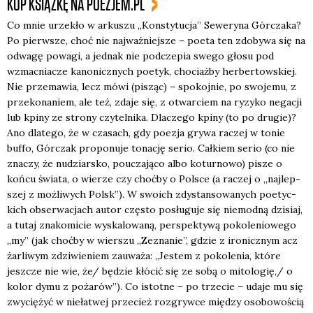
KUP KSIĄŻKĘ NA POEZJEM.PL
Co mnie urze­kło w arku­szu „Kon­sty­tu­cja” Sewe­ry­na Gór­cza­ka?
Po pierw­sze, choć nie naj­waż­niej­sze – poeta ten zdo­by­wa się na
odwa­gę powa­gi, a jed­nak nie pod­cze­pia swe­go gło­su pod
wzmac­nia­cze kano­nicz­nych poetyk, cho­ciaż­by her­ber­tow­skiej.
Nie prze­ma­wia, lecz mówi (pisząc) – spo­koj­nie, po swo­je­mu, z
prze­ko­na­niem, ale też, zda­je się, z otwar­ciem na ryzy­ko nega­cji
lub kpi­ny ze stro­ny czy­tel­ni­ka. Dla­cze­go kpi­ny (to po dru­gie)?
Ano dla­te­go, że w cza­sach, gdy poezja gry­wa raczej w tonie
buf­fo, Gór­czak pro­po­nu­je tona­cję serio. Cał­kiem serio (co nie
zna­czy, że nudziar­sko, poucza­ją­co albo kotur­no­wo) pisze o
koń­cu świa­ta, o wie­rze czy choć­by o Pol­sce (a raczej o „naj­lep­
szej z moż­li­wych Polsk”). W swo­ich zdy­stan­so­wa­nych poetyc­
kich obser­wa­cjach autor czę­sto posłu­gu­je się nie­mod­ną dzi­siaj,
a tutaj zna­ko­mi­cie wyska­lo­wa­ną, per­spek­ty­wą poko­le­nio­we­go
„my” (jak choć­by w wier­szu „Zezna­nie”, gdzie z iro­nicz­nym acz
żar­li­wym zdzi­wie­niem zauwa­ża: „Jestem z poko­le­nia, któ­re
jesz­cze nie wie, że/ będzie kłó­cić się ze sobą o mitologię,/ o
kolor dymu z poża­rów”). Co istot­ne – po trze­cie – uda­je mu się
zwy­cię­żyć w nie­ła­twej prze­cież roz­gryw­ce mię­dzy oso­bo­wo­ścią