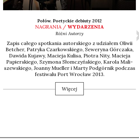
Połów. Poetyckie debiuty 2012
NAGRANIA /
WYDARZENIA
Różni Autorzy
Zapis całe­go spo­tka­nia autor­skie­go z udzia­łem Oli­wii
Bet­cher, Patry­ka Czar­kow­skie­go, Sewe­ry­na Gór­cza­ka,
Dawi­da Kuja­wy, Macie­ja Kuli­sa, Pio­tra Nity, Macie­ja
Papier­skie­go, Szy­mo­na Słom­czyń­skie­go, Karo­la Mali­
szew­skie­go, Joan­ny Muel­ler i Mar­ty Pod­gór­nik pod­czas
festi­wa­lu Port Wro­cław 2013.
Więcej