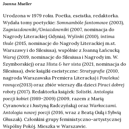
Joanna
Mueller
Urodzona w 1979 roku. Poetka, eseistka, redaktorka.
Wydała tomy poetyckie:
Somnambóle fantomowe
(2003),
Zagniazdowniki/Gniazdowniki
(2007, nominacja do
Nagrody Literackiej Gdynia),
Wylinki
(2010),
intima
thule
(2015, nominacje do Nagrody Literackiej m.st.
Warszawy i do Silesiusa), wspólnie z Joanną Łańcucką
Waruj
(2019, nominacje do Silesiusa i Nagrody im. W.
Szymborskiej) oraz
Hista & her sista
(2021, nominacja do
Silesiusa), dwie książki eseistyczne:
Stratygrafie
(2010,
nagroda Warszawska Premiera Literacka) i
Powlekać
rosnące
(2013) oraz zbiór wierszy dla dzieci
Piraci dobrej
roboty
(2017). Redaktorka książek:
Solistki. Antologia
poezji kobiet (1989–2009)
(2009, razem z Marią
Cyranowicz i Justyną Radczyńską) oraz
Warkoczami.
Antologia nowej poezji
(2016, wraz z Beatą Gulą i Sylwią
Głuszak). Członkini grupy feministyczno-artystycznej
Wspólny Pokój. Mieszka w Warszawie.