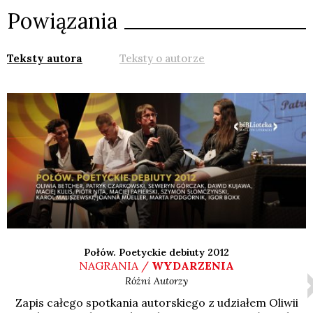
Powiązania
Teksty autora
Teksty o autorze
Połów. Poetyckie debiuty 2012
NAGRANIA /
WYDARZENIA
Różni Autorzy
Zapis całe­go spo­tka­nia autor­skie­go z udzia­łem Oli­wii