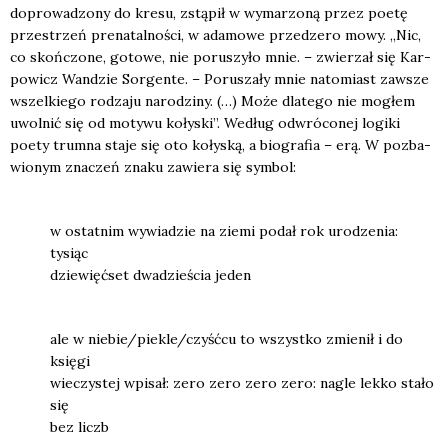
dopro­wa­dzo­ny do kre­su, zstą­pił w wyma­rzo­ną przez poetę
prze­strzeń pre­na­tal­no­ści, w ada­mo­we prze­dze­ro mowy. „Nic,
co skoń­czo­ne, goto­we, nie poru­szy­ło mnie. – zwie­rzał się Kar­
po­wicz Wan­dzie Sor­gen­te. – Poru­sza­ły mnie nato­miast zawsze
wszel­kie­go rodza­ju naro­dzi­ny. (…) Może dla­te­go nie mogłem
uwol­nić się od moty­wu koły­ski”. Według odwró­co­nej logi­ki
poety trum­na sta­je się oto koły­ską, a bio­gra­fia – erą. W pozba­
wio­nym zna­czeń zna­ku zawie­ra się sym­bol:
w ostat­nim wywia­dzie na zie­mi podał rok uro­dze­nia:
tysiąc
dzie­więć­set dwa­dzie­ścia jeden
ale w niebie/piekle/czyśćcu to wszyst­ko zmie­nił i do
księ­gi
wie­czy­stej wpi­sał: zero zero zero zero: nagle lek­ko sta­ło
się
bez liczb