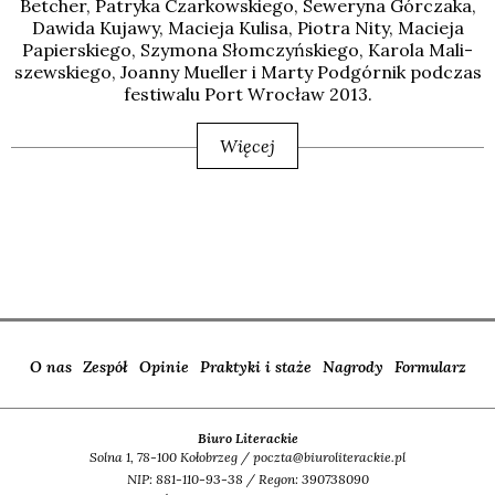
Bet­cher, Patry­ka Czar­kow­skie­go, Sewe­ry­na Gór­cza­ka,
Dawi­da Kuja­wy, Macie­ja Kuli­sa, Pio­tra Nity, Macie­ja
Papier­skie­go, Szy­mo­na Słom­czyń­skie­go, Karo­la Mali­
szew­skie­go, Joan­ny Muel­ler i Mar­ty Pod­gór­nik pod­czas
festi­wa­lu Port Wro­cław 2013.
Więcej
O nas
Zespół
Opinie
Praktyki i staże
Nagrody
Formularz
Biuro Literackie
Solna 1, 78-100 Kołobrzeg / poczta@biuroliterackie.pl
NIP: 881-110-93-38 / Regon: 390738090