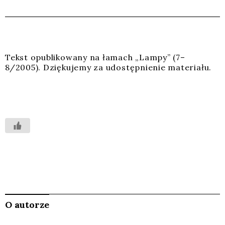
Tekst opu­bli­ko­wa­ny na łamach „Lam­py” (7–
8/2005). Dzię­ku­je­my za udo­stęp­nie­nie mate­ria­łu.
O autorze