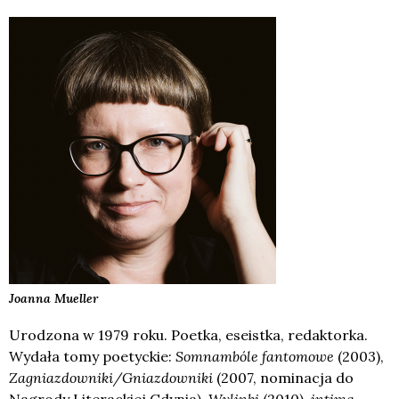
Joanna
Mueller
Urodzona w 1979 roku. Poetka, eseistka, redaktorka.
Wydała tomy poetyckie:
Somnambóle fantomowe
(2003),
Zagniazdowniki/Gniazdowniki
(2007, nominacja do
Nagrody Literackiej Gdynia),
Wylinki
(2010),
intima