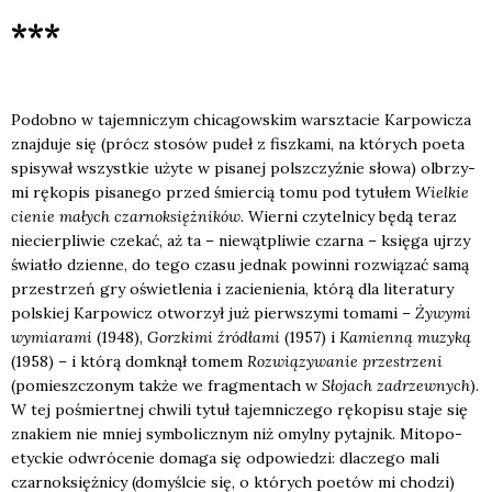
***
Podob­no w tajem­ni­czym chi­ca­gow­skim warsz­ta­cie Kar­po­wi­cza
znaj­du­je się (prócz sto­sów pudeł z fisz­ka­mi, na któ­rych poeta
spi­sy­wał wszyst­kie uży­te w pisa­nej pol­sz­czyź­nie sło­wa) olbrzy­
mi ręko­pis pisa­ne­go przed śmier­cią tomu pod tytu­łem
Wiel­kie
cie­nie małych czar­no­księż­ni­ków
. Wier­ni czy­tel­ni­cy będą teraz
nie­cier­pli­wie cze­kać, aż ta – nie­wąt­pli­wie czar­na – księ­ga ujrzy
świa­tło dzien­ne, do tego cza­su jed­nak powin­ni roz­wią­zać samą
prze­strzeń gry oświe­tle­nia i zacie­nie­nia, któ­rą dla lite­ra­tu­ry
pol­skiej Kar­po­wicz otwo­rzył już pierw­szy­mi toma­mi –
Żywy­mi
wymia­ra­mi
(1948),
Gorz­ki­mi źró­dła­mi
(1957) i
Kamien­ną muzy­ką
(1958) – i któ­rą domknął tomem
Roz­wią­zy­wa­nie prze­strze­ni
(pomiesz­czo­nym tak­że we frag­men­tach w
Sło­jach zadrzew­nych
).
W tej pośmiert­nej chwi­li tytuł tajem­ni­cze­go ręko­pi­su sta­je się
zna­kiem nie mniej sym­bo­licz­nym niż omyl­ny pytaj­nik. Mito­po­
etyc­kie odwró­ce­nie doma­ga się odpo­wie­dzi: dla­cze­go mali
czar­no­księż­ni­cy (domy­śl­cie się, o któ­rych poetów mi cho­dzi)