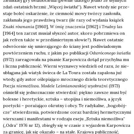
ziem­skiej gry świa­tło­cie­nia (pew­nie dla­te­go jed­no ze słyn­nych
zdań ostat­nich brzmi: „Wię­cej świa­tła!”). Nawet wte­dy nie prze­
sta­je boleć oskar­że­nie, że ciem­ność mowy twór­cy zasło­ni­ła,
zakła­ma­ła jego praw­dzi­wą twarz (ile razy od wyda­nia ksią­żek
Zna­ki rów­na­nia
[1960],
W imię zna­cze­nia
[1962] i
Trud­ny las
[1964] ten zarzut musiał sły­szeć autor, sko­ro pobrzmie­wa on
jak refren tak­że w przed­śmiert­nym sło­wie?). Nawet ostat­nie
odwró­ce­nie się umie­ra­ją­ce­go do ścia­ny jest pod­świa­do­mym
powtó­rze­niem ruchu, z jakim po publi­ka­cji
Odwró­co­ne­go świa­tła
(1972) zare­ago­wa­ła na pisa­nie Kar­po­wi­cza dotąd przy­chyl­na mu
i licz­na publicz­ność. Wier­ni wyznaw­cy wie­dzie­li od razu, że nie­
ubła­ga­na jak wia­tyk świe­ca de La Toura zosta­ła zapa­lo­na już
wte­dy, gdy autor ośle­pia­ją­co mrocz­ne­go dzie­ła teo­re­tycz­ne­go
Poezja nie­moż­li­wa. Mode­le Leśmia­now­skiej wyobraź­ni
(1973)
ośmie­lił się jed­no­znacz­nie stwier­dzić: pięk­no zawsze musi być
bole­sne i here­tyc­kie, sztu­ka – uto­pij­na i nie­moż­li­wa, a język
poetyc­ki – pora­ża­ją­co okrut­ny i obcy. Te rady­kal­ne, „bogo­bój­
cze” stwier­dze­nia, potwier­dzo­ne coraz bar­dziej her­me­tycz­ny­mi
wier­sza­mi i mani­fe­sta­mi w rodza­ju ese­ju „Sztu­ka nie­moż­li­wa”
(„Odra” 1976 nr 12), zbie­gły się w cza­sie z wyjaz­dem Kar­po­wi­cza
za gra­ni­cę, jak się oka­za­ło – na sta­łe. Kra­jo­wa publicz­ność,