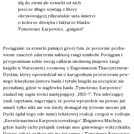
idą do zie­mi ale sznur­ki od nich
jesz­cze dłu­go wysta­ją z lite­ry
obry­so­wu­ją­cej ril­ke­ań­skie usta śmier­ci
o kolo­rze dźwię­ku i fak­tu­rze bla­sku
Tymo­te­usz Kar­po­wicz, „guignol”
Pocią­ga­nie za sznur­ki pamię­ci gro­zi tym, że pozor­nie pozba­
wio­ne zna­czeń zda­rze­nia nabio­rą ran­gi sym­bo­lu. Pocią­gam i
przy­po­mi­nam sobie swo­ją cał­kiem nie­daw­ną (majo­we tar­gi
książ­ki w War­sza­wie) roz­mo­wę z Euge­niu­szem Tka­czy­szy­nem-
Dyc­kim, któ­ry opo­wie­dział mi o kary­god­nym prze­ocze­niu pew­
ne­go lek­sy­ko­nu (auto­ra hasła i tytu­łu książ­ki na szczę­ście nie
pozna­łam), gdzie w nagłów­ku hasła „Tymo­te­usz Kar­po­wicz”
zna­lazł się zapis tre­ści nastę­pu­ją­cej: „1921-?”. Ten ude­rza­ją­cy
znak zapy­ta­nia, suge­ru­ją­cy, że poeta wpraw­dzie na pew­no już
umarł, tyl­ko nikt nie wie kie­dy, doma­gał się (rów­nie moc­no jak
Dyc­ki żądał tego ode mnie) tek­sto­wej reak­cji, cze­goś w rodza­ju
„Kwe­stio­na­riu­sza Kar­po­wi­czow­skie­go” Zbi­gnie­wa Mache­ja,
gdzie każ­dy cichy pytaj­nik zysku­je moc gniew­ne­go wykrzyk­ni­ka.
Dzi­siaj, gdy ta reak­cja nie ma już sen­su – Tymo­te­usz Kar­po­wicz