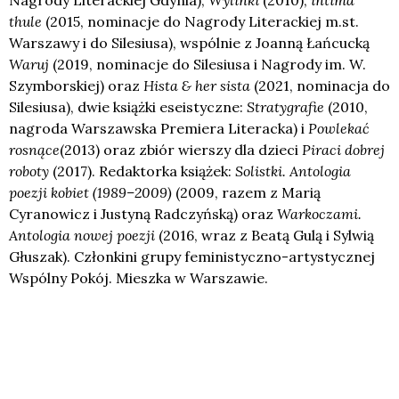
thule
(2015, nominacje do Nagrody Literackiej m.st.
Warszawy i do Silesiusa), wspólnie z Joanną Łańcucką
Waruj
(2019, nominacje do Silesiusa i Nagrody im. W.
Szymborskiej) oraz
Hista & her sista
(2021, nominacja do
Silesiusa), dwie książki eseistyczne:
Stratygrafie
(2010,
nagroda Warszawska Premiera Literacka) i
Powlekać
rosnące
(2013) oraz zbiór wierszy dla dzieci
Piraci dobrej
roboty
(2017). Redaktorka książek:
Solistki. Antologia
poezji kobiet (1989–2009)
(2009, razem z Marią
Cyranowicz i Justyną Radczyńską) oraz
Warkoczami.
Antologia nowej poezji
(2016, wraz z Beatą Gulą i Sylwią
Głuszak). Członkini grupy feministyczno-artystycznej
Wspólny Pokój. Mieszka w Warszawie.