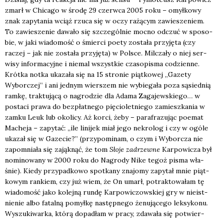
zmarł w Chi­ca­go w śro­dę 29 czerw­ca 2005 roku – omył­ko­wy
znak zapy­ta­nia wciąż rzu­ca się w oczy rażą­cym zawie­sze­niem.
To zawie­sze­nie dawa­ło się szcze­gól­nie moc­no odczuć w spo­so­
bie, w jaki wia­do­mość o śmier­ci poety zosta­ła przy­ję­ta (czy
raczej – jak nie zosta­ła przy­ję­ta) w Pol­sce. Mil­cza­ły o niej ser­
wi­sy infor­ma­cyj­ne i nie­mal wszyst­kie cza­so­pi­sma codzien­ne.
Krót­ka not­ka uka­za­ła się na 15 stro­nie piąt­ko­wej „Gaze­ty
Wybor­czej” i ani jed­nym wier­szem nie wybie­ga­ła poza sąsied­nią
ram­kę, trak­tu­ją­cą o nagro­dzie dla Ada­ma Zaga­jew­skie­go… w
posta­ci pra­wa do bez­płat­ne­go pię­cio­let­nie­go zamiesz­ka­nia w
zam­ku Leuk lub oko­li­cy. Aż kor­ci, żeby – para­fra­zu­jąc poemat
Mache­ja – zapy­tać: „ile lini­jek miał jego nekro­log i czy w ogó­le
uka­zał się w Gaze­cie?” (przy­po­mi­nam, o czym i Wybor­cza nie
zapo­mnia­ła się zająk­nąć, że tom
Sło­je zadrzew­ne
Kar­po­wi­cza był
nomi­no­wa­ny w 2000 roku do Nagro­dy Nike tegoż pisma wła­
śnie). Kie­dy przy­pad­ko­wo spo­tka­ny zna­jo­my zapy­tał mnie piąt­
ko­wym ran­kiem, czy już wiem, że On umarł, potrak­to­wa­łam tę
wia­do­mość jako kolej­ną run­dę Kar­po­wi­czow­skiej gry w nie­ist­
nie­nie albo fatal­ną pomył­kę następ­ne­go żenu­ją­ce­go lek­sy­ko­nu.
Wyszu­ki­war­ka, któ­rą dopa­dłam w pra­cy, zda­wa­ła się potwier­