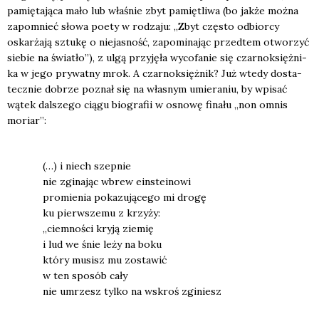
pamię­ta­ją­ca mało lub wła­śnie zbyt pamię­tli­wa (bo jak­że moż­na
zapo­mnieć sło­wa poety w rodza­ju: „Zbyt czę­sto odbior­cy
oskar­ża­ją sztu­kę o nie­ja­sność, zapo­mi­na­jąc przed­tem otwo­rzyć
sie­bie na świa­tło”), z ulgą przy­ję­ła wyco­fa­nie się czar­no­księż­ni­
ka w jego pry­wat­ny mrok. A czar­no­księż­nik? Już wte­dy dosta­
tecz­nie dobrze poznał się na wła­snym umie­ra­niu, by wpi­sać
wątek dal­sze­go cią­gu bio­gra­fii w osno­wę fina­łu „non omnis
moriar”:
(…) i niech szep­nie
nie zgi­na­jąc wbrew ein­ste­ino­wi
pro­mie­nia poka­zu­ją­ce­go mi dro­gę
ku pierw­sze­mu z krzy­ży:
„ciem­no­ści kry­ją zie­mię
i lud we śnie leży na boku
któ­ry musisz mu zosta­wić
w ten spo­sób cały
nie umrzesz tyl­ko na wskroś zgi­niesz