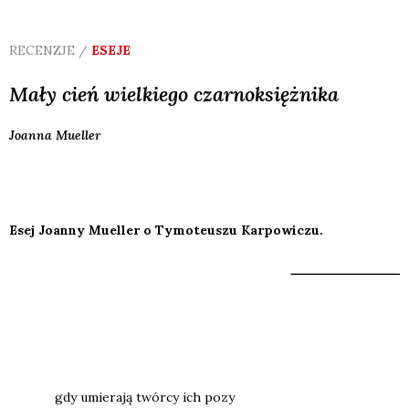
RECENZJE /
ESEJE
Mały cień wielkiego czarnoksiężnika
Joanna
Mueller
Esej Joanny Mueller o Tymoteuszu Karpowiczu.
gdy umie­ra­ją twór­cy ich pozy