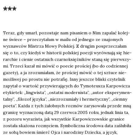
***
Teraz, gdy umarł, pozo­sta­je nam pisa­niem o Nim zapa­lać kolej­
ne świe­ce – prze­czy­ta­łam w mailu od jed­ne­go ze zna­jo­mych
wyznaw­ców Mistrza Mowy Pol­skiej. Z dru­gim posprze­cza­łam
się o to, czy kie­dyś w histo­rii pol­skiej poezji wyrów­na­ją się hie­
rar­chie i cie­nie ostat­nich czar­no­księż­ni­ków sta­ną się pierw­szy­
mi. Trze­ci kazał mi mówić o poecie pro­ściej (bo do codzien­nej
gaze­ty), a ja zro­zu­mia­łam, że pro­ściej mówić o tej sztu­ce nie­
moż­li­wej po pro­stu nie potra­fię. Inny jesz­cze bli­ski czy­tel­nik
zapy­tał o war­tość przy­wie­ra­ją­cych do Tymo­te­usza Kar­po­wi­cza
ety­kie­tek: „lin­gwi­sta”, „ostat­ni moder­ni­sta”, „autor eks­pe­ry­men­
tal­ny”, „filo­zof języ­ka”, „nie­zro­zu­mia­ły i her­me­tycz­ny”, „ciem­ny
poeta”. Każ­da z tych żałob­nych roz­mów zary­so­wa­ła przede mną
gra­ni­cę wyzna­czo­ną datą 29 czerw­ca 2005 roku, jed­nak linia ta,
z pozo­ru wyra­zi­sta, jak wszyst­kie Kar­po­wi­czow­skie gra­ni­ce
zosta­ła ska­żo­na roz­my­ciem. Sym­bo­licz­na śro­do­wa data zaślu­bi­ła
ze sobą bowiem śmierć Ojca i naro­dzi­ny Dziec­ka, a język,