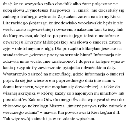
dzać, że to wszyst­ko tyl­ko cho­chlik albo żart: połą­czo­ne ze
sobą sło­wa „Tymo­te­usz Kar­po­wicz” i „zmarł” nie docze­ka­ły się
żad­ne­go traf­ne­go wybra­nia. Zaj­rza­łam zatem na stro­ny Biu­ra
Lite­rac­kie­go (koja­rząc, że śro­do­wi­sko wro­cław­skie będzie złe
wie­ści zna­ło naj­wcze­śniej) i owszem, zna­la­złam tam świe­ży link
do Kar­po­wi­cza, ale był to po pro­stu jego tekst o meta­fo­rze
otwar­tej u Kry­sty­ny Miło­będz­kiej. Ani sło­wa o śmier­ci, zatem
żyje – ode­tchnę­łam z ulgą. Dla porząd­ku klik­nę­łam jesz­cze na
stan­dar­do­we „wier­sze poety na stro­nie biu­ra”. Infor­ma­cja nie
zdzi­wi­ła mnie wca­le: „nie zna­le­zio­no”. I dopie­ro kolej­ne wyszu­
ka­nia przy­gnio­tły zawie­sze­nie pytaj­ni­ka odważ­ni­kiem daty.
Wystar­czy­ło zaj­rzeć na nie­szu­fla­dę, gdzie infor­ma­cja o śmier­ci
poja­wi­ła się już wie­czo­rem poprzed­nie­go dnia (nie mam w
domu inter­ne­tu, więc nie mogłam się dowie­dzieć), a tak­że do
wła­snej skrzyn­ki, w któ­rej każ­dy ze zna­jo­mych mi mni­chów lub
postu­lan­tów Zako­nu Odwró­co­ne­go Świa­tła wpi­sy­wał sło­wo do
zbio­ro­we­go nekro­lo­gu Mistrza. „śmierć pory­wa tyl­ko zaimek z
wiecz­ne­go zda­nia” – mawiał Kar­po­wi­czow­ski Kier­ke­ga­ard II.
Tak więc swój zaimek i ja w to zda­nie wpi­sa­łam.