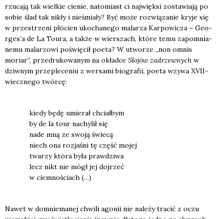
rzu­ca­ją tak wiel­kie cie­nie, nato­miast ci naj­więk­si zosta­wia­ją po
sobie ślad tak nikły i nie­śmia­ły? Być może roz­wią­za­nie kry­je się
w prze­strze­ni płó­cien uko­cha­ne­go mala­rza Kar­po­wi­cza – Geo­
r­ge­s’a de La Toura, a tak­że w wier­szach, któ­re temu zapo­mnia­
ne­mu mala­rzo­wi poświę­cił poeta? W utwo­rze „non omnis
moriar”, prze­dru­ko­wa­nym na okład­ce
Sło­jów zadrzew­nych
w
dziw­nym prze­ple­ce­niu z wer­sa­mi bio­gra­fii, poeta wzy­wa XVII-
wiecz­ne­go twór­cę:
kie­dy będę umie­rał chciał­bym
by de la tour nachy­lił się
nade mną ze swo­ją świe­cą
niech ona roz­ja­śni tę część mojej
twa­rzy któ­ra była praw­dzi­wa
lecz nikt nie mógł jej doj­rzeć
w ciem­no­ściach (…)
Nawet w domnie­ma­nej chwi­li ago­nii nie nale­ży tra­cić z oczu