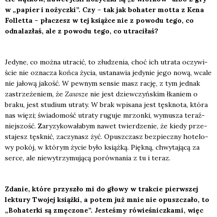
w „papier i nożycz­ki”. Czy – tak jak boha­ter mot­ta z Kena
Fol­let­ta – pła­czesz w tej książ­ce nie z powo­du tego, co
odna­la­złaś, ale z powo­du tego, co utra­ci­łaś?
Jedy­ne, co moż­na utra­cić, to złu­dze­nia, choć ich utra­ta oczy­wi­
ście nie ozna­cza koń­ca życia, usta­na­wia jedy­nie jego nową, wca­le
nie jało­wą jakość. W pew­nym sen­sie masz rację, z tym jed­nak
zastrze­że­niem, że
Zawsze
nie jest dziew­czyń­skim łka­niem o
bra­ku, jest stu­dium utra­ty. W brak wpi­sa­na jest tęsk­no­ta, któ­ra
nas wię­zi; świa­do­mość utra­ty rugu­je mrzon­ki, wymu­sza teraź­
niej­szość. Zary­zy­ko­wa­ła­bym nawet twier­dze­nie, że kie­dy prze­
sta­jesz tęsk­nić, zaczy­nasz żyć. Opusz­czasz bez­piecz­ny hote­lo­
wy pokój, w któ­rym życie było książ­ką. Pięk­ną, chwy­ta­ją­cą za
ser­ce, ale nie­wy­trzy­mu­ją­cą porów­na­nia z tu i teraz.
Zda­nie, któ­re przy­szło mi do gło­wy w trak­cie pierw­szej
lek­tu­ry Two­jej książ­ki, a potem już mnie nie opusz­cza­ło, to
„Boha­ter­ki są zmę­czo­ne”. Jeste­śmy rówie­śnicz­ka­mi, więc