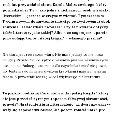
rech lat przy­wo­ła­łaś sło­wa Karo­la Mali­szew­skie­go, któ­ry
powie­dział, że Ty – jako jed­na z nie­licz­nych osób w świat­ku
lite­rac­kim – „jesz­cze wie­rzysz w wiersz”. Tym­cza­sem w
Two­im nowym domu-tomie (mówiąc po Dycio­we­mu) obok
znu­że­nia „zamiesz­ka­ła nie­wia­ra”. Czy ta nie­wia­ra doty­czy
tak­że lite­ra­tu­ry jako takiej? Albo – co suge­ru­jesz, upar­cie
przy­wo­łu­jąc topos „sła­bej książ­ki” – wła­sne­go pisa­nia?
Nie­wia­ra jest rewer­sem wia­ry. Nie masz jed­nej, to nie masz
dru­giej. Pro­ste. To, co sądzę o wła­snym pisa­niu, wła­snym życiu
etc., nie ma żad­ne­go zna­cze­nia dla czy­tel­ni­ka i mieć nie powin­
no. Jestem swo­im naj­su­row­szym kry­ty­kiem i naj­wier­niej­szym
fanem. A pry­wat­nie wie­rzę w coś więk­sze­go niż lite­ra­tu­ra.
To jesz­cze podrę­czę Cię o motyw „kiep­skiej książ­ki”, któ­ry
nie jest prze­cież zgra­nym topo­sem fał­szy­wej skrom­no­ści,
praw­da? Na stro­nie Biu­ra Lite­rac­kie­go już dwa razy uka­zy­
wa­ły się zapo­wie­dzi
Zawsze
, ale potem robi­łaś unik i pre­