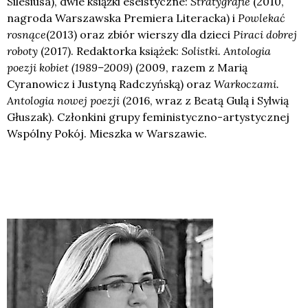
Silesiusa), dwie książki eseistyczne:
Stratygrafie
(2010,
nagroda Warszawska Premiera Literacka) i
Powlekać
rosnące
(2013) oraz zbiór wierszy dla dzieci
Piraci dobrej
roboty
(2017). Redaktorka książek:
Solistki. Antologia
poezji kobiet (1989–2009)
(2009, razem z Marią
Cyranowicz i Justyną Radczyńską) oraz
Warkoczami.
Antologia nowej poezji
(2016, wraz z Beatą Gulą i Sylwią
Głuszak). Członkini grupy feministyczno-artystycznej
Wspólny Pokój. Mieszka w Warszawie.