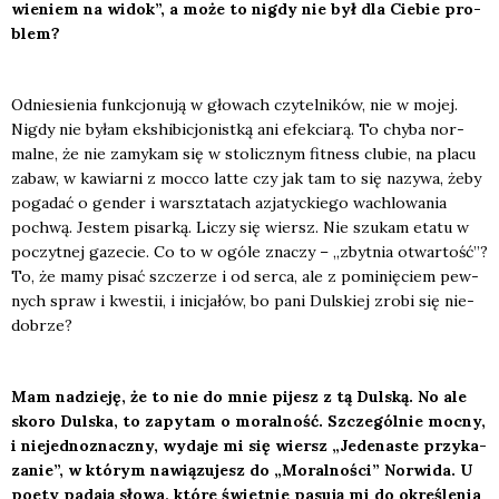
wie­niem na widok”, a może to nigdy nie był dla Cie­bie pro­
blem?
Odnie­sie­nia funk­cjo­nu­ją w gło­wach czy­tel­ni­ków, nie w mojej.
Nigdy nie byłam eks­hi­bi­cjo­nist­ką ani efek­cia­rą. To chy­ba nor­
mal­ne, że nie zamy­kam się w sto­licz­nym fit­ness clu­bie, na pla­cu
zabaw, w kawiar­ni z moc­co lat­te czy jak tam to się nazy­wa, żeby
poga­dać o gen­der i warsz­ta­tach azja­tyc­kie­go wachlo­wa­nia
pochwą. Jestem pisar­ką. Liczy się wiersz. Nie szu­kam eta­tu w
poczyt­nej gaze­cie. Co to w ogó­le zna­czy – „zbyt­nia otwar­tość”?
To, że mamy pisać szcze­rze i od ser­ca, ale z pomi­nię­ciem pew­
nych spraw i kwe­stii, i ini­cja­łów, bo pani Dul­skiej zro­bi się nie­
do­brze?
Mam nadzie­ję, że to nie do mnie pijesz z tą Dul­ską. No ale
sko­ro Dul­ska, to zapy­tam o moral­ność. Szcze­gól­nie moc­ny,
i nie­jed­no­znacz­ny, wyda­je mi się wiersz „Jede­na­ste przy­ka­
za­nie”, w któ­rym nawią­zu­jesz do „Moral­no­ści” Nor­wi­da. U
poety pada­ją sło­wa, któ­re świet­nie pasu­ją mi do okre­śle­nia