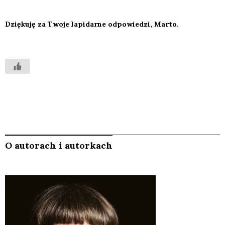
Dzię­ku­ję za Two­je lapi­dar­ne odpo­wie­dzi, Mar­to.
O autorach i autorkach