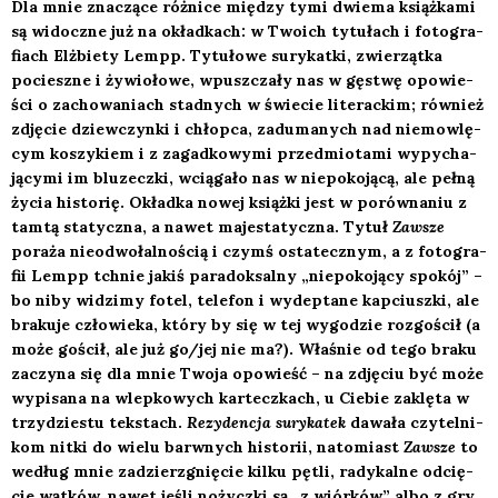
Dla mnie zna­czą­ce róż­ni­ce mię­dzy tymi dwie­ma książ­ka­mi
są widocz­ne już na okład­kach: w Two­ich tytu­łach i foto­gra­
fiach Elż­bie­ty Lempp. Tytu­ło­we sury­kat­ki, zwie­rząt­ka
pociesz­ne i żywio­ło­we, wpusz­cza­ły nas w gęstwę opo­wie­
ści o zacho­wa­niach stad­nych w świe­cie lite­rac­kim; rów­nież
zdję­cie dziew­czyn­ki i chłop­ca, zadu­ma­nych nad nie­mow­lę­
cym koszy­kiem i z zagad­ko­wy­mi przed­mio­ta­mi wypy­cha­
ją­cy­mi im blu­zecz­ki, wcią­ga­ło nas w nie­po­ko­ją­cą, ale peł­ną
życia histo­rię. Okład­ka nowej książ­ki jest w porów­na­niu z
tam­tą sta­tycz­na, a nawet maje­sta­tycz­na. Tytuł
Zawsze
pora­ża nie­odwo­łal­no­ścią i czymś osta­tecz­nym, a z foto­gra­
fii Lempp tchnie jakiś para­dok­sal­ny „nie­po­ko­ją­cy spo­kój” –
bo niby widzi­my fotel, tele­fon i wydep­ta­ne kap­ciusz­ki, ale
bra­ku­je czło­wie­ka, któ­ry by się w tej wygo­dzie roz­go­ścił (a
może gościł, ale już go/jej nie ma?). Wła­śnie od tego bra­ku
zaczy­na się dla mnie Two­ja opo­wieść – na zdję­ciu być może
wypi­sa­na na wlep­ko­wych kar­tecz­kach, u Cie­bie zaklę­ta w
trzy­dzie­stu tek­stach.
Rezy­den­cja sury­ka­tek
dawa­ła czy­tel­ni­
kom nit­ki do wie­lu barw­nych histo­rii, nato­miast
Zawsze
to
według mnie zadzierz­gnię­cie kil­ku pętli, rady­kal­ne odcię­
cie wąt­ków, nawet jeśli nożycz­ki są „z wiór­ków” albo z gry