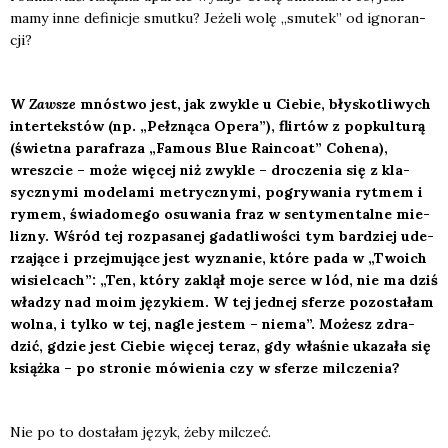
mamy inne defi­ni­cje smut­ku? Jeże­li wolę „smu­tek” od igno­ran­
cji?
W
Zawsze
mnó­stwo jest, jak zwy­kle u Cie­bie, bły­sko­tli­wych
inter­tek­stów (np. „Peł­zną­ca Ope­ra”), flir­tów z popkul­tu­rą
(świet­na para­fra­za „Famo­us Blue Rain­co­at” Cohe­na),
wresz­cie – może wię­cej niż zwy­kle – dro­cze­nia się z kla­
sycz­ny­mi mode­la­mi metrycz­ny­mi, pogry­wa­nia ryt­mem i
rymem, świa­do­me­go osu­wa­nia fraz w sen­ty­men­tal­ne mie­
li­zny. Wśród tej roz­pa­sa­nej gada­tli­wo­ści tym bar­dziej ude­
rza­ją­ce i przej­mu­ją­ce jest wyzna­nie, któ­re pada w „Two­ich
wisiel­cach”: „
Ten, któ­ry zaklął moje ser­ce w lód, nie ma dziś
wła­dzy nad moim języ­kiem. W tej jed­nej sfe­rze pozo­sta­łam
wol­na, i tyl­ko w tej, nagle jestem – nie­ma”. Możesz zdra­
dzić, gdzie jest Cie­bie wię­cej teraz, gdy wła­śnie uka­za­ła się
książ­ka – po stro­nie mówie­nia czy w sfe­rze mil­cze­nia?
Nie po to dosta­łam język, żeby mil­czeć.