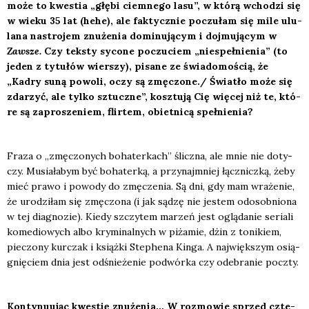
może to kwe­stia „głę­bi ciem­ne­go lasu”, w któ­rą wcho­dzi się
w wie­ku 35 lat (hehe), ale fak­tycz­nie poczu­łam się mile ulu­
la­na nastro­jem znu­że­nia domi­nu­ją­cym i doj­mu­ją­cym w
Zawsze.
Czy tek­sty syco­ne poczu­ciem „nie­speł­nie­nia” (to
jeden z tytu­łów wier­szy), pisa­ne ze świa­do­mo­ścią, że
„Kadry suną powo­li, oczy są zmęczone./ Świa­tło może się
zda­rzyć, ale tyl­ko sztucz­ne”, kosz­tu­ją Cię wię­cej niż te, któ­
re są zapro­sze­niem, flir­tem, obiet­ni­cą speł­nie­nia?
Fra­za o „zmę­czo­nych boha­ter­kach” ślicz­na, ale mnie nie doty­
czy. Musia­ła­bym być boha­ter­ką, a przy­naj­mniej łącz­nicz­ką, żeby
mieć pra­wo i powo­dy do zmę­cze­nia. Są dni, gdy mam wra­że­nie,
że uro­dzi­łam się zmę­czo­na (i jak sądzę nie jestem odosob­nio­na
w tej dia­gno­zie). Kie­dy szczy­tem marzeń jest oglą­da­nie seria­li
kome­dio­wych albo kry­mi­nal­nych w piża­mie, dżin z toni­kiem,
pie­czo­ny kur­czak i książ­ki Ste­phe­na Kin­ga. A naj­więk­szym osią­
gnię­ciem dnia jest odśnie­że­nie podwór­ka czy ode­bra­nie pocz­ty.
Kon­ty­nu­ując kwe­stię znu­że­nia… W roz­mo­wie sprzed czte­