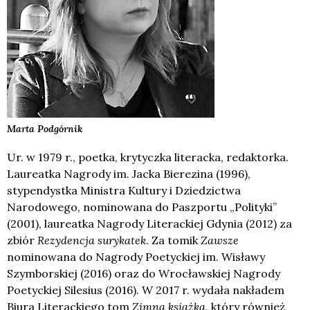
Marta
Podgórnik
Ur. w 1979 r., poetka, krytyczka literacka, redaktorka.
Laureatka Nagrody im. Jacka Bierezina (1996),
stypendystka Ministra Kultury i Dziedzictwa
Narodowego, nominowana do Paszportu „Polityki”
(2001), laureatka Nagrody Literackiej Gdynia (2012) za
zbiór
Rezydencja surykatek
. Za tomik
Zawsze
nominowana do Nagrody Poetyckiej im. Wisławy
Szymborskiej (2016) oraz do Wrocławskiej Nagrody
Poetyckiej Silesius (2016). W 2017 r. wydała nakładem
Biura Literackiego tom
Zimna książka
, który również