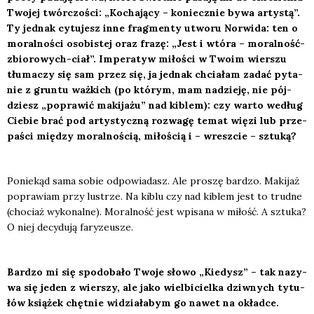
Two­jej twór­czo­ści: „Kocha­ją­cy – koniecz­nie bywa arty­stą”.
Ty jed­nak cytu­jesz inne frag­men­ty utwo­ru Nor­wi­da: ten o
moral­no­ści oso­bi­stej oraz fra­zę: „Jest i wtó­ra – moral­ność-
zbio­ro­wych-ciał”. Impe­ra­tyw miło­ści w Two­im wier­szu
tłu­ma­czy się sam przez się, ja jed­nak chcia­łam zadać pyta­
nie z grun­tu waż­kich (po któ­rym, mam nadzie­ję, nie pój­
dziesz „popra­wić maki­ja­żu” nad kiblem): czy war­to według
Cie­bie brać pod arty­stycz­ną roz­wa­gę temat wię­zi lub prze­
pa­ści mię­dzy moral­no­ścią, miło­ścią i – wresz­cie – sztu­ką?
Ponie­kąd sama sobie odpo­wia­dasz. Ale pro­szę bar­dzo. Maki­jaż
popra­wiam przy lustrze. Na kiblu czy nad kiblem jest to trud­ne
(cho­ciaż wyko­nal­ne). Moral­ność jest wpi­sa­na w miłość. A sztu­ka?
O niej decy­du­ją fary­ze­usze.
Bar­dzo mi się spodo­ba­ło Two­je sło­wo „Kie­dysz” – tak nazy­
wa się jeden z wier­szy, ale jako wiel­bi­ciel­ka dziw­nych tytu­
łów ksią­żek chęt­nie widzia­ła­bym go nawet na okład­ce.