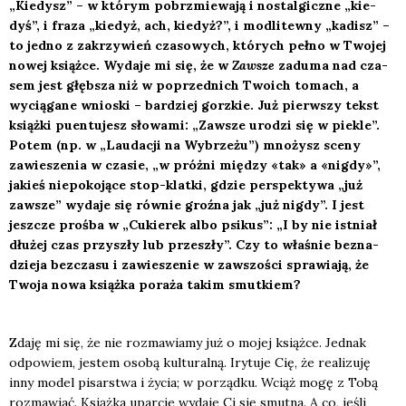
„Kie­dysz” – w któ­rym pobrzmie­wa­ją i nostal­gicz­ne „kie­
dyś”, i fra­za „kie­dyż, ach, kie­dyż?”, i modli­tew­ny „kadisz” –
to jed­no z zakrzy­wień cza­so­wych, któ­rych peł­no w Two­jej
nowej książ­ce. Wyda­je mi się, że w
Zawsze
zadu­ma nad cza­
sem jest głęb­sza niż w poprzed­nich Two­ich tomach, a
wycią­ga­ne wnio­ski – bar­dziej gorz­kie. Już pierw­szy tekst
książ­ki puen­tu­jesz sło­wa­mi: „Zawsze uro­dzi się w pie­kle”.
Potem (np. w „Lau­da­cji na Wybrze­żu”) mno­żysz sce­ny
zawie­sze­nia w cza­sie, „w próż­ni mię­dzy «tak» a «nigdy»”,
jakieś nie­po­ko­ją­ce stop-klat­ki, gdzie per­spek­ty­wa „już
zawsze” wyda­je się rów­nie groź­na jak „już nigdy”. I jest
jesz­cze proś­ba w „Cukie­rek albo psi­kus”: „I by nie ist­niał
dłu­żej czas przy­szły lub prze­szły”. Czy to wła­śnie bez­na­
dzie­ja bez­cza­su i zawie­sze­nie w zawszo­ści spra­wia­ją, że
Two­ja nowa książ­ka pora­ża takim smut­kiem?
Zda­ję mi się, że nie roz­ma­wia­my już o mojej książ­ce. Jed­nak
odpo­wiem, jestem oso­bą kul­tu­ral­ną. Iry­tu­je Cię, że reali­zu­ję
inny model pisar­stwa i życia; w porząd­ku. Wciąż mogę z Tobą
roz­ma­wiać. Książ­ka upar­cie wyda­je Ci się smut­na. A co, jeśli