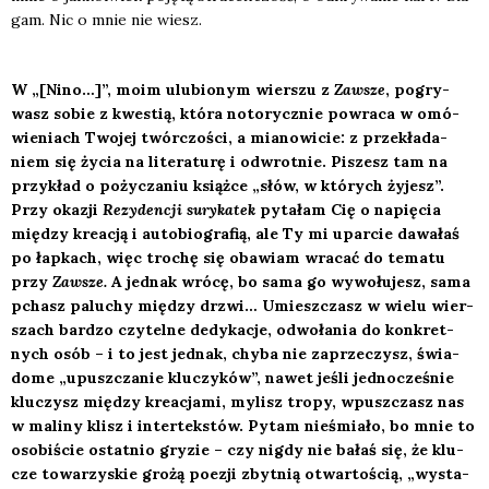
gam. Nic o mnie nie wiesz.
W „[Nino…]”, moim ulu­bio­nym wier­szu z
Zawsze
, pogry­
wasz sobie z kwe­stią, któ­ra noto­rycz­nie powra­ca w omó­
wie­niach Two­jej twór­czo­ści, a mia­no­wi­cie: z prze­kła­da­
niem się życia na lite­ra­tu­rę i odwrot­nie. Piszesz tam na
przy­kład o poży­cza­niu książ­ce „słów, w któ­rych żyjesz”.
Przy oka­zji
Rezy­den­cji sury­ka­tek
pyta­łam Cię o napię­cia
mię­dzy kre­acją i auto­bio­gra­fią, ale Ty mi upar­cie dawa­łaś
po łap­kach, więc tro­chę się oba­wiam wra­cać do tema­tu
przy
Zawsze.
A jed­nak wró­cę, bo sama go wywo­łu­jesz, sama
pchasz palu­chy mię­dzy drzwi… Umiesz­czasz w wie­lu wier­
szach bar­dzo czy­tel­ne dedy­ka­cje, odwo­ła­nia do kon­kret­
nych osób – i to jest jed­nak, chy­ba nie zaprze­czysz, świa­
do­me „upusz­cza­nie klu­czy­ków”, nawet jeśli jed­no­cze­śnie
klu­czysz mię­dzy kre­acja­mi, mylisz tro­py, wpusz­czasz nas
w mali­ny klisz i inter­tek­stów. Pytam nie­śmia­ło, bo mnie to
oso­bi­ście ostat­nio gry­zie – czy nigdy nie bałaś się, że klu­
cze towa­rzy­skie gro­żą poezji zbyt­nią otwar­to­ścią, „wysta­