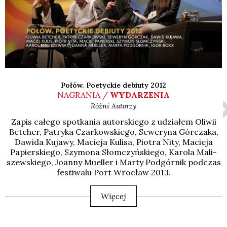
Połów. Poetyckie debiuty 2012
NAGRANIA /
WYDARZENIA
Różni Autorzy
Zapis całe­go spo­tka­nia autor­skie­go z udzia­łem Oli­wii
Bet­cher, Patry­ka Czar­kow­skie­go, Sewe­ry­na Gór­cza­ka,
Dawi­da Kuja­wy, Macie­ja Kuli­sa, Pio­tra Nity, Macie­ja
Papier­skie­go, Szy­mo­na Słom­czyń­skie­go, Karo­la Mali­
szew­skie­go, Joan­ny Muel­ler i Mar­ty Pod­gór­nik pod­czas
festi­wa­lu Port Wro­cław 2013.
Więcej