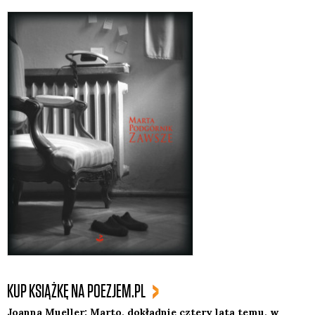
KUP KSIĄŻKĘ NA POEZJEM.PL
Joan­na Muel­ler: Mar­to, dokład­nie czte­ry lata temu, w