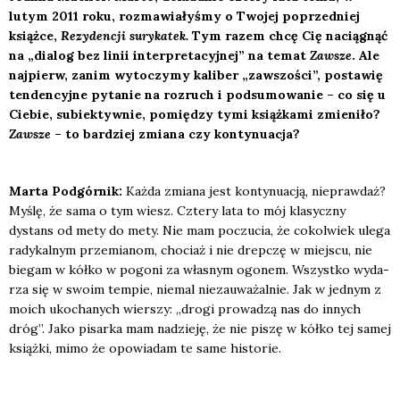
lutym 2011 roku, roz­ma­wia­ły­śmy o Two­jej poprzed­niej
książ­ce,
Rezy­den­cji sury­ka­tek.
Tym razem chcę Cię nacią­gnąć
na „dia­log bez linii inter­pre­ta­cyj­nej” na temat
Zawsze
. Ale
naj­pierw, zanim wyto­czy­my kali­ber „zawszo­ści”, posta­wię
ten­den­cyj­ne pyta­nie na roz­ruch i pod­su­mo­wa­nie – co się u
Cie­bie, subiek­tyw­nie, pomię­dzy tymi książ­ka­mi zmie­ni­ło?
Zawsze
– to bar­dziej zmia­na czy kon­ty­nu­acja?
Mar­ta Pod­gór­nik:
Każ­da zmia­na jest kon­ty­nu­acją, nie­praw­daż?
Myślę, że sama o tym wiesz. Czte­ry lata to mój kla­sycz­ny
dystans od mety do mety. Nie mam poczu­cia, że cokol­wiek ule­ga
rady­kal­nym prze­mia­nom, cho­ciaż i nie drep­czę w miej­scu, nie
bie­gam w kół­ko w pogo­ni za wła­snym ogo­nem. Wszyst­ko wyda­
rza się w swo­im tem­pie, nie­mal nie­zau­wa­żal­nie. Jak w jed­nym z
moich uko­cha­nych wier­szy: „dro­gi pro­wa­dzą nas do innych
dróg”. Jako pisar­ka mam nadzie­ję, że nie piszę w kół­ko tej samej
książ­ki, mimo że opo­wia­dam te same histo­rie.