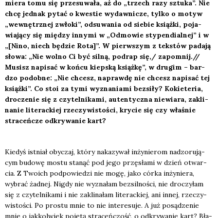
mie­ra tomu się prze­su­wa­ła, aż do „trzech razy sztu­ka”. Nie
chcę jed­nak pytać o kwe­stie wydaw­ni­cze, tyl­ko o motyw
„wewnętrz­nej zwło­ki”, odsu­wa­nia od sie­bie książ­ki, poja­
wia­ją­cy się mię­dzy inny­mi w „Odmo­wie sty­pen­dial­nej” i w
„[Nino, niech będzie Rota]”. W pierw­szym z tek­stów pada­ją
sło­wa: „Nie wol­no Ci być sil­ną, podrap się,/ zapomnij.//
Musisz napi­sać w koń­cu kiep­ską książ­kę”, w dru­gim – bar­
dzo podob­ne: „Nie chcesz, napraw­dę nie chcesz napi­sać tej
książ­ki”. Co stoi za tymi wyzna­nia­mi bez­si­ły? Kokie­te­ria,
dro­cze­nie się z czy­tel­ni­ka­mi, auten­tycz­na nie­wia­ra, zakli­
na­nie lite­rac­kiej rze­czy­wi­sto­ści, kry­cie się czy wła­śnie
stra­ceń­cze odkry­wa­nie kart?
Kie­dyś ist­niał oby­czaj, któ­ry naka­zy­wał inży­nie­rom nad­zo­ru­ją­
cym budo­wę mostu sta­nąć pod jego przę­sła­mi w dzień otwar­
cia. Z Two­ich pod­po­wie­dzi nie mogę, jako cór­ka inży­nie­ra,
wybrać żad­nej. Nigdy nie wyzna­łam bez­sil­no­ści, nie dro­czy­łam
się z czy­tel­ni­ka­mi i nie zakli­na­łam lite­rac­kiej, ani innej, rze­czy­
wi­sto­ści. Po pro­stu mnie to nie inte­re­su­je. A już posą­dze­nie
mnie o jak­kol­wiek poję­tą stra­ceń­czość, o odkry­wa­nie kart? Bła­