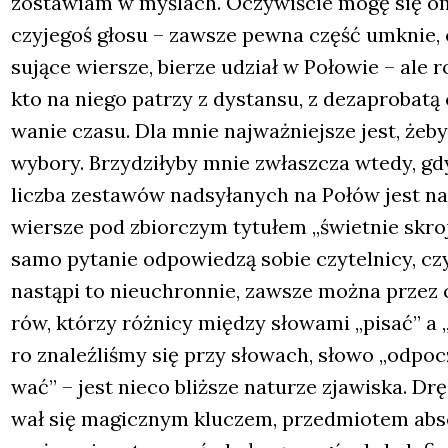
zosta­wiam w myślach. Oczy­wi­ście mogę się omy­
czy­je­goś gło­su – zawsze pew­na część umknie, ch
su­ją­ce wier­sze, bie­rze udział w Poło­wie – ale 
kto na nie­go patrzy z dystan­su, z dez­apro­ba­t
wa­nie cza­su. Dla mnie naj­waż­niej­sze jest, żeby
wybo­ry. Brzy­dzi­ły­by mnie zwłasz­cza wte­dy, gdy
licz­ba zesta­wów nad­sy­ła­nych na Połów jest n
wier­sze pod zbior­czym tytu­łem „świet­nie skro­
samo pyta­nie odpo­wie­dzą sobie czy­tel­ni­cy, czy
nastą­pi to nie­uchron­nie, zawsze moż­na przez 
rów, któ­rzy róż­ni­cy mię­dzy sło­wa­mi „pisać” a „
ro zna­leź­li­śmy się przy sło­wach, sło­wo „odpo­
wać” – jest nie­co bliż­sze natu­rze zja­wi­ska. Dr
wał się magicz­nym klu­czem, przed­mio­tem abso­lu