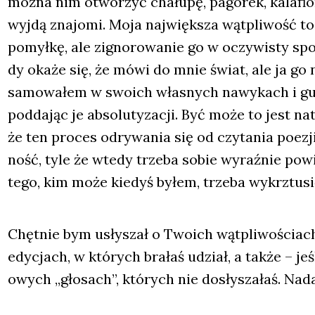
moż­na nim otwo­rzyć cha­łu­pę, pagó­rek, kala­fio­
wyj­dą zna­jo­mi. Moja naj­więk­sza wąt­pli­wość to 
pomył­kę, ale zigno­ro­wa­nie go w oczy­wi­sty sp
dy oka­że się, że mówi do mnie świat, ale ja go ni
sa­mo­wa­łem w swo­ich wła­snych nawy­kach i gus
pod­da­jąc je abso­lu­ty­za­cji. Być może to jest nat
że ten pro­ces odry­wa­nia się od czy­ta­nia poezj
ność, tyle że wte­dy trze­ba sobie wyraź­nie pow
tego, kim może kie­dyś byłem, trze­ba wykrztu­si
Chęt­nie bym usły­szał o Two­ich wąt­pli­wo­ścia
edy­cjach, w któ­rych bra­łaś udział, a tak­że – j
owych „gło­sach”, któ­rych nie dosły­sza­łaś. Nad