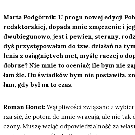
Mar­ta Pod­gór­nik: U pro­gu nowej edy­cji Poł
redak­tor­skiej, dopa­da mnie zmę­cze­nie i jego 
dwu­bie­gu­no­wo, jest i pewien, ste­ra­ny, rod
dyś przy­stę­po­wa­łam do tzw. dzia­łań na t
le­nia z osią­gnię­tych met, myślę raczej o dop
dobrze? Nie mnie to oce­niać; ile bym nie zape
łam źle. Ilu świad­ków bym nie posta­wi­ła, znaj
łam, gdy był na to czas.
Roman Honet
: Wąt­pli­wo­ści zwią­za­ne z wyb
rza się, że potem do mnie wra­ca­ją, ale nie tak
czo­ny. Muszę wziąć odpo­wie­dzial­ność za wła­sn