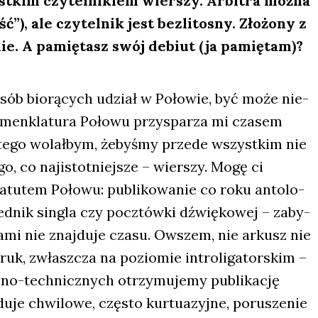
t­kim czy­tel­ni­kiem wier­szy. Arbi­tra moż­na
, ale czy­tel­nik jest bez­li­to­sny. Zło­żo­ny z
 nie. A pamię­tasz swój debiut (ja pamię­tam)?
osób bio­rą­cych udział w Poło­wie, być może nie­
en­kla­tu­ra Poło­wu przy­spa­rza mi cza­sem
la­te­go wolał­bym, żeby­śmy przede wszyst­kim nie
ego, co naj­istot­niej­sze – wier­szy. Mogę ci
tu­tem Poło­wu: publi­ko­wa­nie co roku anto­lo­
d­nik sin­gla czy pocz­tów­ki dźwię­ko­wej – zaby­
ta­mi nie znaj­du­je cza­su. Owszem, nie arkusz nie
uk, zwłasz­cza na pozio­mie intro­li­ga­tor­skim –
­no-tech­nicz­nych otrzy­mu­je­my publi­ka­cję
u­je chwi­lo­we, czę­sto kur­tu­azyj­ne, poru­sze­nie