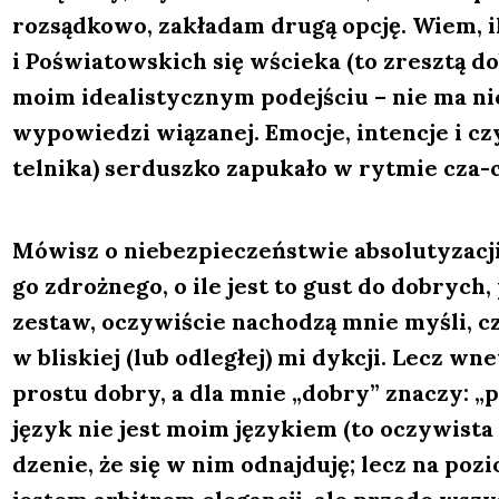
roz­sąd­ko­wo, zakła­dam dru­gą opcję. Wiem, i
i Poświa­tow­skich się wście­ka (to zresz­tą do
moim ide­ali­stycz­nym podej­ściu – nie ma nic
wypo­wie­dzi wią­za­nej. Emo­cje, inten­cje i c
tel­ni­ka) ser­dusz­ko zapu­ka­ło w ryt­mie cza-
Mówisz o nie­bez­pie­czeń­stwie abso­lu­ty­za­
go zdroż­ne­go, o ile jest to gust do dobrych, 
zestaw, oczy­wi­ście nacho­dzą mnie myśli, c
w bli­skiej (lub odle­głej) mi dyk­cji. Lecz wn
pro­stu dobry, a dla mnie „dobry” zna­czy: „por
język nie jest moim języ­kiem (to oczy­wi­sta
dze­nie, że się w nim odnaj­du­ję; lecz na poz