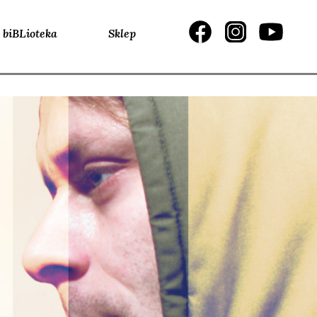
biBLioteka
Sklep