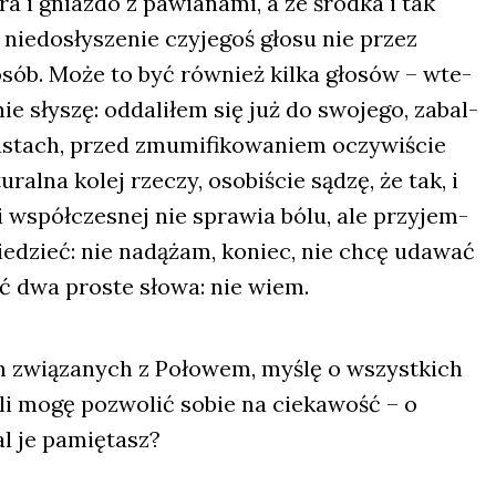
ra i gniaz­do z pawia­na­mi, a ze środ­ka i tak
nie­do­sły­sze­nie czy­je­goś gło­su nie przez
o­sób. Może to być rów­nież kil­ka gło­sów – wte­
e sły­szę: odda­li­łem się już do swo­je­go, zabal­
tach, przed zmu­mi­fi­ko­wa­niem oczy­wi­ście
u­ral­na kolej rze­czy, oso­bi­ście sądzę, że tak, i
i współ­cze­snej nie spra­wia bólu, ale przy­jem­
ie­dzieć: nie nadą­żam, koniec, nie chcę uda­wać
ć dwa pro­ste sło­wa: nie wiem.
ch zwią­za­nych z Poło­wem, myślę o wszyst­kich
eśli mogę pozwo­lić sobie na cie­ka­wość – o
al je pamię­tasz?