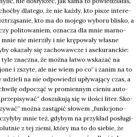
lić, nie dosły­szeć, jak sama to powie­dzia­łaś,
oć­by dla­te­go, że nie każ­dy, kto pisze inte­re­
roz­trzą­sa­nie, kto ma do moje­go wybo­ru bli­sko, a
ą czy poli­to­wa­niem, ozna­cza dla mnie mar­no­
 mnie nie mier­zi­ły i nie krę­po­wa­ły wła­sne
­by oka­za­ły się zacho­waw­cze i ase­ku­ranc­kie:
a tyle znacz­na, że moż­na łatwo wska­zać na
jo­ne i zszy­te, ale nie wiem po co” i zanim na to
 udzie­li na nie odpo­wie­dzi upły­wa­ją­cy czas, a
chwi­lę odpo­cząć w pro­mien­nym cie­niu auto­
prze­pi­sy­wać” doszu­ku­ją się w ilo­ści liter. Sko­
czy­wać” moż­na zastą­pić sło­wem „funk­cjo­no­
ę­czy­ły­by mnie też, gdy­bym na przy­kład posłu­gi­
t­nie z tej zie­mi, któ­ry ma to do sie­bie, że