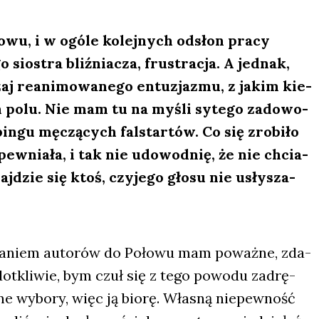
o­wu, i w ogó­le kolej­nych odsłon pra­cy
sio­stra bliź­nia­cza, fru­stra­cja. A jed­nak,
zaj reani­mo­wa­ne­go entu­zja­zmu, z jakim kie­
ym polu. Nie mam tu na myśli syte­go zado­wo­
in­gu męczą­cych fal­star­tów. Co się zro­bi­ło
w­nia­ła, i tak nie udo­wod­nię, że nie chcia­
­dzie się ktoś, czy­je­go gło­su nie usły­sza­
ie­ra­niem auto­rów do Poło­wu mam poważ­ne, zda­
 dotkli­wie, bym czuł się z tego powo­du zadrę­
e wybo­ry, więc ją bio­rę. Wła­sną nie­pew­ność