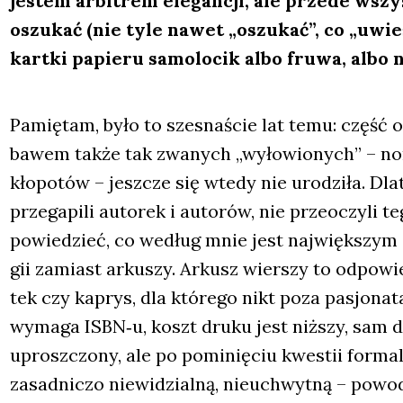
jestem arbi­trem ele­gan­cji, ale przede wszys
oszu­kać (nie tyle nawet „oszu­kać”, co „uwieść”)
kart­ki papie­ru samo­lo­cik albo fru­wa, albo
Pamię­tam, było to szes­na­ście lat temu: część 
ba­wem tak­że tak zwa­nych „wyło­wio­nych” – nom
kło­po­tów – jesz­cze się wte­dy nie uro­dzi­ła. D
prze­ga­pi­li auto­rek i auto­rów, nie prze­oczy­li t
powie­dzieć, co według mnie jest naj­więk­szym a
gii zamiast arku­szy. Arkusz wier­szy to odpo­wie
tek czy kaprys, dla któ­re­go nikt poza pasjo­na­
wyma­ga ISBN‑u, koszt dru­ku jest niż­szy, sam dr
uprosz­czo­ny, ale po pomi­nię­ciu kwe­stii for­mal
zasad­ni­czo nie­wi­dzial­ną, nie­uchwyt­ną – powo­d