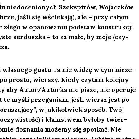
lu nie­do­ce­nio­nych Szek­spi­rów, Wojacz­ków
brze, jeśli się wście­ka­ją), ale – przy całym
 złe­go w opa­no­wa­niu pod­staw kon­struk­cji
zy­ste ser­dusz­ka – to za mało, by moje (czy­
cza.
cji wła­sne­go gustu. Ja nie widzę w tym nicze­
po pro­stu, wier­szy. Kie­dy czy­tam kolej­ny
zy aby Autor/Autorka nie pisze, nie ope­ru­je
et te myśli prze­ga­niam, jeśli wiersz jest po
u­sza­ją­cy”, w jaki­kol­wiek spo­sób. Twój
 oczy­wi­stość) i kłam­stwem było­by twier­
io­mie dozna­nia może­my się spo­tkać. Nie