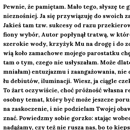
Pew­nie, że pamię­tam. Mało tego, sły­szę te gł
nie­zno­śniej. Ja się przy­wią­zu­ję do swo­ich z
Jakieś tam tzw. suk­ce­sy od razu prze­kie­ro­wu
fio­ny wybór, Autor popły­nął tra­twą, w któ
sze­ro­kie wody, krzy­żyk Mu na dro­gę i do zoba
wią koło zama­cho­we moje­go paro­stat­ku chę­
tam o tym, cze­go nie usły­sza­łam. Może dla­t
mnia­łam) entu­zja­zmu i zaan­ga­żo­wa­nia, nie
łu debiu­tów, ilu­mi­na­cji. Wiesz, ja cią­gle 
To żart oczy­wi­ście, choć próż­ność wła­sna r
osob­ny temat, któ­ry być może jesz­cze poru
na zasko­cze­nie, i nie podzie­lam Two­jej oba­
znać. Powiedz­my sobie gorz­ko: sta­jąc wobec
nadą­ża­my, czy też nie rusza nas, bo to kiep­sk