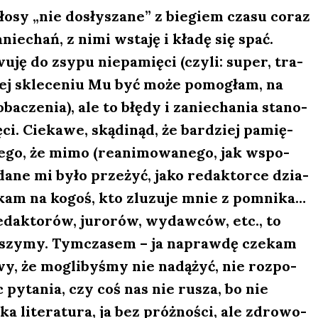
o­sy „nie dosły­sza­ne” z bie­giem cza­su coraz
anie­chań, z nimi wsta­ję i kła­dę się spać.
­ję do zsy­pu nie­pa­mię­ci (czy­li: super, tra­
­rej skle­ce­niu Mu być może pomo­głam, na
­cze­nia), ale to błę­dy i zanie­cha­nia sta­no­
ci. Cie­ka­we, skąd­inąd, że bar­dziej pamię­
e­go, że mimo (reani­mo­wa­ne­go, jak wspo­
 dane mi było prze­żyć, jako redak­tor­ce dzia­
cze­kam na kogoś, kto zlu­zu­je mnie z pomni­ka…
edak­to­rów, juro­rów, wydaw­ców, etc., to
­szy­my. Tym­cza­sem – ja napraw­dę cze­kam
wy, że mogli­by­śmy nie nadą­żyć, nie roz­po­
 pyta­nia, czy coś nas nie rusza, bo nie
a lite­ra­tu­ra, ja bez próż­no­ści, ale zdro­wo­