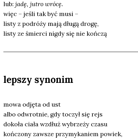
lub:
jadę, jutro wró­cę
.
więc – jeśli tak być musi –
listy z podró­ży mają dłu­gą dro­gę,
listy ze śmier­ci nigdy się nie koń­czą
lepszy synonim
mowa odję­ta od ust
albo odwrot­nie, gdy toczył się rejs
doko­ła cia­ła wzdłuż wybrze­ży cza­su
koń­czo­ny zawsze przy­my­ka­niem powiek,