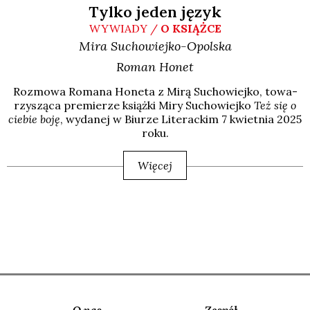
Tylko jeden język
WYWIADY /
O KSIĄŻCE
Mira
Suchowiejko-Opolska
Roman
Honet
Roz­mo­wa Roma­na Hone­ta z Mirą Sucho­wiej­ko, towa­
rzy­szą­ca pre­mie­rze książ­ki Miry Sucho­wiej­ko
Też się o
cie­bie boję
, wyda­nej w Biu­rze Lite­rac­kim 7 kwiet­nia 2025
roku.
Więcej
O nas
Zespół