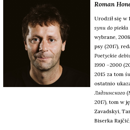
Roman
Hon
Urodził się w 
synu do piekła
wybrane, 2008
psy
(2017), re
Poetyckie debi
1990 –2000
(20
2015 za tom
św
ostatnio ukaz
Лядзинского
(
2017), tom w 
Zavadskyi, Ta
Biserka Rajčić