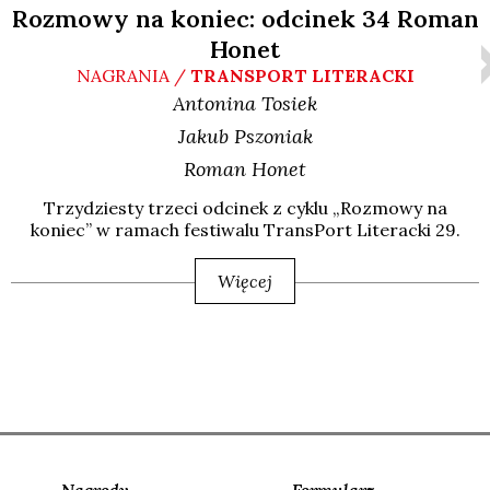
Rozmowy na koniec: odcinek 34 Roman
Honet
NAGRANIA /
TRANSPORT LITERACKI
Antonina
Tosiek
Jakub
Pszoniak
Roman
Honet
Trzy­dzie­sty trze­ci odci­nek z cyklu „Roz­mo­wy na
koniec” w ramach festi­wa­lu Trans­Port Lite­rac­ki 29.
Więcej
Nagrody
Formularz