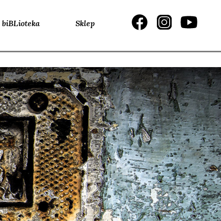
biBLioteka
Sklep