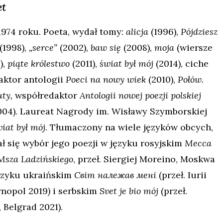
et
1974 roku. Poeta, wydał tomy:
alicja
(1996),
Pójdziesz
(1998),
„serce”
(2002),
baw się
(2008),
moja
(wiersze
),
piąte królestwo
(2011),
świat był mój
(2014),
ciche
daktor antologii
Poeci na nowy wiek
(2010),
Połów.
uty,
współredaktor
Antologii nowej poezji polskiej
04). Laureat Nagrody im. Wisławy Szymborskiej
iat był mój
. Tłumaczony na wiele języków obcych,
ał się wybór jego poezji w języku rosyjskim
Месса
Msza Ladzińskiego
, przeł. Siergiej Moreino, Moskwa
języku ukraińskim
Світ належав мені
(przeł. Iurii
rnopol 2019
)
i serbskim
Svet je bio mój
(przeł.
, Belgrad 2021).