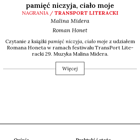
pamięć niczyja, ciało moje
NAGRANIA /
TRANSPORT LITERACKI
Malina
Midera
Roman
Honet
Czy­ta­nie z książ­ki
pamięć niczy­ja, cia­ło moje
z udzia­łem
Roma­na Hone­ta w ramach festi­wa­lu Trans­Port Lite­
rac­ki 29. Muzy­ka Mali­na Mide­ra.
Więcej
Opinie
Praktyki i staże