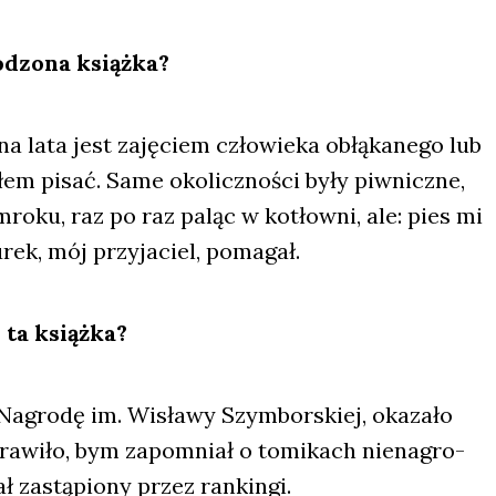
­dzo­na książ­ka?
i na lata jest zaję­ciem czło­wie­ka obłą­ka­ne­go lub
­łem pisać. Same oko­licz­no­ści były piw­nicz­ne,
ro­ku, raz po raz paląc w kotłow­ni, ale: pies mi
ek, mój przy­ja­ciel, poma­gał.
 ta książ­ka?
 Nagro­dę im. Wisła­wy Szym­bor­skiej, oka­za­ło
pra­wi­ło, bym zapo­mniał o tomi­kach nie­na­gro­
ł zastą­pio­ny przez ran­kin­gi.