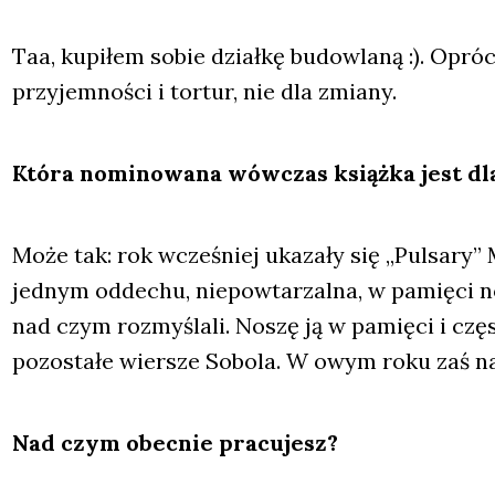
Taa, kupi­łem sobie dział­kę budow­la­ną :). Oprócz 
przy­jem­no­ści i tor­tur, nie dla zmia­ny.
Któ­ra nomi­no­wa­na wów­czas książ­ka jest dla
Może tak: rok wcze­śniej uka­za­ły się „Pul­sa­ry” 
jed­nym odde­chu, nie­po­wta­rzal­na, w pamię­ci nosi
nad czym roz­my­śla­li. Noszę ją w pamię­ci i czę­
pozo­sta­łe wier­sze Sobo­la. W owym roku zaś n
Nad czym obec­nie pra­cu­jesz?