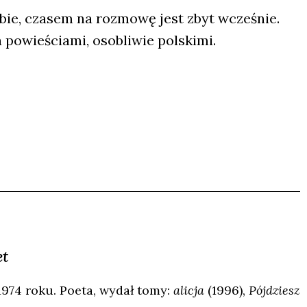
ie, cza­sem na roz­mo­wę jest zbyt wcze­śnie.
owie­ścia­mi, oso­bli­wie pol­ski­mi.
et
1974 roku. Poeta, wydał tomy:
alicja
(1996),
Pójdziesz