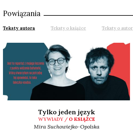
Powiązania
Teksty autora
Teksty o książce
Teksty o auto
Tylko jeden język
WYWIADY /
O KSIĄŻCE
Mira
Suchowiejko-Opolska