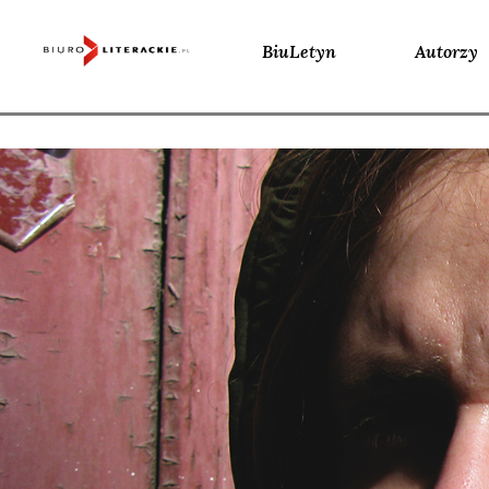
BiuLetyn
Autorzy
Skip
to
content