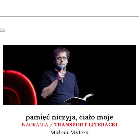
rze
pamięć niczyja, ciało moje
NAGRANIA /
TRANSPORT LITERACKI
Malina
Midera