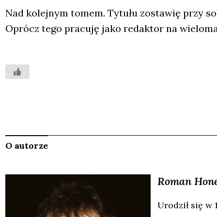
Nad kolej­nym tomem. Tytu­łu zosta­wię przy sob
Oprócz tego pra­cu­ję jako redak­tor na wie­lo­ma p
O autorze
Roman
Hon
Urodził się w 