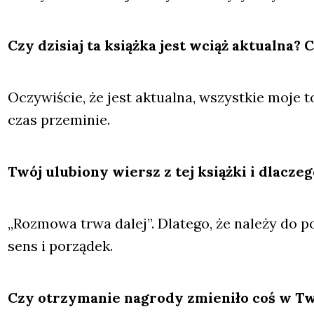
Czy dzi­siaj ta książ­ka jest wciąż aktu­al­na? 
Oczy­wi­ście, że jest aktu­al­na, wszyst­kie moje t
czas prze­mi­nie.
Twój ulu­bio­ny wiersz z tej książ­ki i dla­cze­
„Roz­mo­wa trwa dalej”. Dla­te­go, że nale­ży do
sens i porzą­dek.
Czy otrzy­ma­nie nagro­dy zmie­ni­ło coś w T