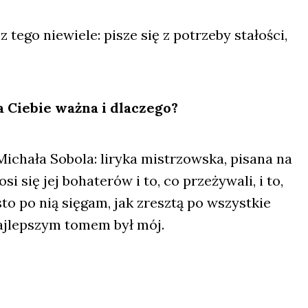
tego nie­wie­le: pisze się z potrze­by sta­ło­ści,
 Cie­bie waż­na i dla­cze­go?
Micha­ła Sobo­la: liry­ka mistrzow­ska, pisa­na na
 się jej boha­te­rów i to, co prze­ży­wa­li, i to,
sto po nią się­gam, jak zresz­tą po wszyst­kie
aj­lep­szym tomem był mój.