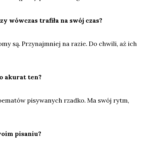
Czy wów­czas tra­fi­ła na swój czas?
omy są. Przy­naj­mniej na razie. Do chwi­li, aż ich
go aku­rat ten?
 poema­tów pisy­wa­nych rzad­ko. Ma swój rytm,
wo­im pisa­niu?