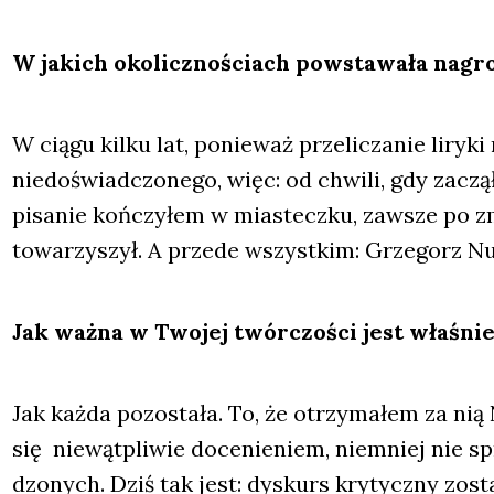
W jakich oko­licz­no­ściach powsta­wa­ła nagro
W cią­gu kil­ku lat, ponie­waż prze­li­cza­nie liry­k
nie­do­świad­czo­ne­go, więc: od chwi­li, gdy zaczą
pisa­nie koń­czy­łem w mia­stecz­ku, zawsze po zm
towa­rzy­szył. A przede wszyst­kim: Grze­gorz Nur
Jak waż­na w Two­jej twór­czo­ści jest wła­śnie
Jak każ­da pozo­sta­ła. To, że otrzy­ma­łem za nią
się nie­wąt­pli­wie doce­nie­niem, nie­mniej nie s
dzo­nych. Dziś tak jest: dys­kurs kry­tycz­ny zosta