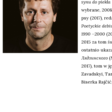
synu do piekła
wybrane, 2008
psy
(2017), re
Poetyckie debi
1990 –2000
(20
2015 za tom
św
ostatnio ukaz
Лядзинского
(
2017), tom w 
Zavadskyi, Ta
Biserka Rajčić