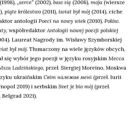
(1998),
„serce”
(2002),
baw się
(2008),
moja
(wiersze
),
piąte królestwo
(2011),
świat był mój
(2014),
ciche
daktor antologii
Poeci na nowy wiek
(2010),
Połów.
uty,
współredaktor
Antologii nowej poezji polskiej
04). Laureat Nagrody im. Wisławy Szymborskiej
iat był mój
. Tłumaczony na wiele języków obcych,
ał się wybór jego poezji w języku rosyjskim
Месса
Msza Ladzińskiego
, przeł. Siergiej Moreino, Moskwa
języku ukraińskim
Світ належав мені
(przeł. Iurii
rnopol 2019
)
i serbskim
Svet je bio mój
(przeł.
, Belgrad 2021).