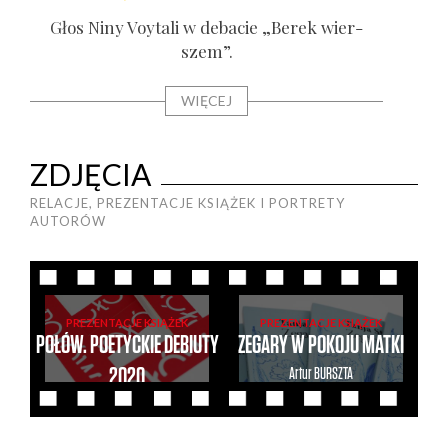
Głos Niny Voy­ta­li w deba­cie „Berek wier­
Gł
szem”.
WIĘCEJ
ZDJĘCIA
RELACJE, PREZENTACJE KSIĄŻEK I PORTRETY
AUTORÓW
PREZENTACJE KSIĄŻEK
PREZENTACJE KSIĄŻEK
POŁÓW. POETYCKIE DEBIUTY
ZEGARY W POKOJU MATKI
2020
Artur
BURSZTA
Artur
BURSZTA