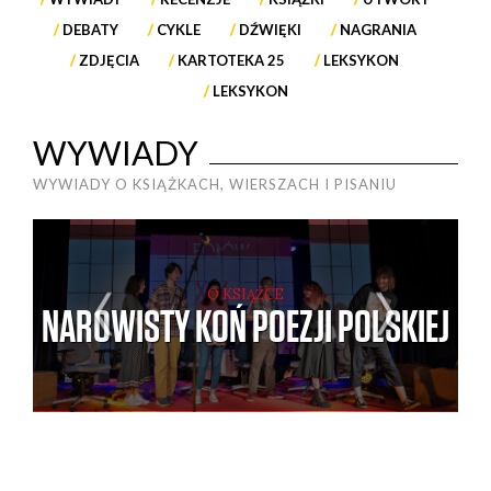
DEBATY
CYKLE
DŹWIĘKI
NAGRANIA
ZDJĘCIA
KARTOTEKA 25
LEKSYKON
LEKSYKON
WYWIADY
WYWIADY O KSIĄŻKACH, WIERSZACH I PISANIU
P
O KSIĄŻCE
NAROWISTY KOŃ POEZJI POLSKIEJ