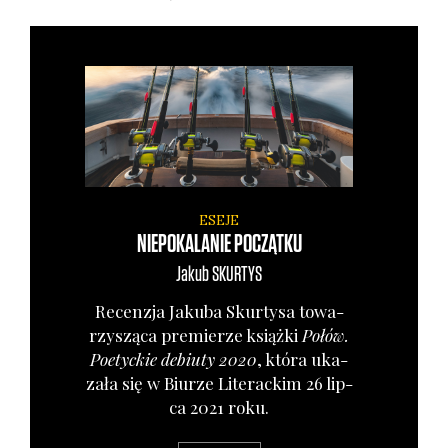
ESEJE
NIEPOKALANIE POCZĄTKU
Jakub
SKURTYS
Recen­zja Jaku­ba Skur­ty­sa towa­
rzy­szą­ca pre­mie­rze książ­ki
Połów.
Poetyc­kie debiu­ty 2020
, któ­ra uka­
za­ła się w Biu­rze Lite­rac­kim 26 lip­
ca 2021 roku.