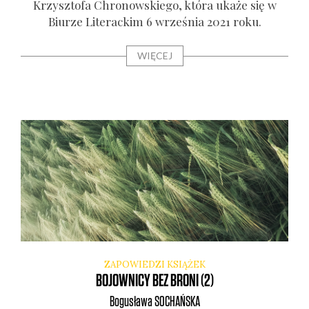
Krzysz­to­fa Chro­now­skie­go, któ­ra uka­że się w
Biu­rze Lite­rac­kim 6 wrze­śnia 2021 roku.
WIĘCEJ
ZAPOWIEDZI KSIĄŻEK
BOJOWNICY BEZ BRONI (2)
Bogusława
SOCHAŃSKA