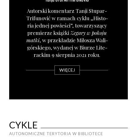
Autor­ski komen­tarz Tan­ji Stu­par-
Tri­fu­no­vić w ramach cyklu „Histo­
ria jed­nej powie­ści”, towa­rzy­szą­cy
pre­mie­rze książ­ki
Zega­ry w poko­ju
mat­ki
, w prze­kła­dzie Miło­sza Wali­
gór­skie­go, wyda­nej w Biu­rze Lite­
rac­kim 9 sierp­nia 2021 roku.
WIĘCEJ
CYKLE
AUTONOMICZNE TERYTORIA W BIBLIOTECE