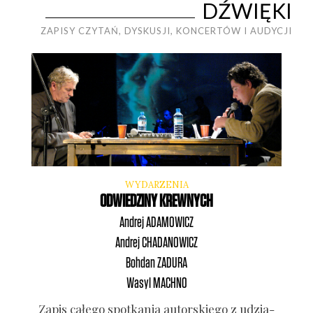
DŹWIĘKI
ZAPISY CZYTAŃ, DYSKUSJI, KONCERTÓW I AUDYCJI
WYDARZENIA
ODWIEDZINY KREWNYCH
Andrej
ADAMOWICZ
Andrej
CHADANOWICZ
Bohdan
ZADURA
Wasyl
MACHNO
Zapis całe­go spo­tka­nia autor­skie­go z udzia­