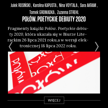
Julek
ROSIŃSKI
Karolina
KAPUSTA
Nina
VOYTALA
Sara
AKRAM
Tomek
GROMADKA
Zuzanna
STREHL
POŁÓW. POETYCKIE DEBIUTY 2020
Fra
vi
Frag­men­ty książ­ki
Połów. Poetyc­kie debiu­
Mił
ty 2020
, któ­ra uka­za­ła się w Biu­rze Lite­
w B
rac­kim 26 lip­ca 2021 roku,a w wer­sji elek­
a
tro­nicz­nej 18 lip­ca 2022 roku.
WIĘCEJ