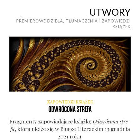
UTWORY
PREMIEROWE DZIEŁA, TŁUMACZENIA I ZAPOWIEDZI
KSIĄŻEK
ZAPOWIEDZI KSIĄŻEK
ODWRÓCONA STREFA
Frag­men­ty zapo­wia­da­ją­ce książ­kę
Odwró­co­na stre­
fa
, któ­ra uka­że się w Biu­rze Lite­rac­kim 13 grud­nia
2021 roku.