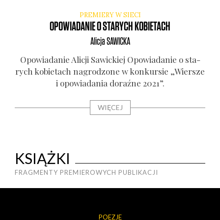
PREMIERY W SIECI
OPOWIADANIE O STARYCH KOBIETACH
Alicja
SAWICKA
Opo­wia­da­nie Ali­cji Sawic­kiej Opo­wia­da­nie o sta­
rych kobie­tach nagro­dzo­ne w kon­kur­sie „Wier­sze
i opo­wia­da­nia doraź­ne 2021”.
WIĘCEJ
KSIĄŻKI
FRAGMENTY PREMIEROWYCH PUBLIKACJI
POEZJE