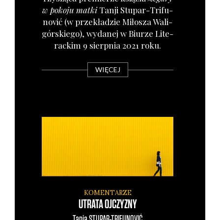
w poko­ju mat­ki
Tan­ji Stu­par-Tri­fu­
no­vić (w prze­kła­dzie Miło­sza Wali­
gór­skie­go), wyda­nej w Biu­rze Lite­
rac­kim 9 sierp­nia 2021 roku.
WIĘCEJ
KOMENTARZE
UTRATA OJCZYZNY
Tanja
STUPAR-TRIFUNOVIĆ