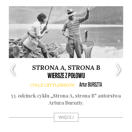
STRONA A, STRONA B
WIERSZE Z POŁOWU
Artur
BURSZTA
CYKLE CZYTLENIKÓW
o­la
53. odci­nek cyklu „Stro­na A, stro­na B” autor­stwa
52.
Artu­ra Bursz­ty.
WIĘCEJ