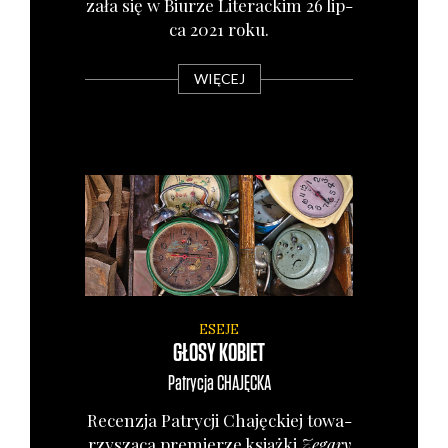
za­ła się w Biu­rze Lite­rac­kim 26 lip­
ca 2021 roku.
WIĘCEJ
ESEJE
GŁOSY KOBIET
Patrycja
CHAJĘCKA
Recen­zja Patry­cji Cha­jęc­kiej towa­
rzy­szą­ca pre­mie­rze książ­ki
Zega­ry