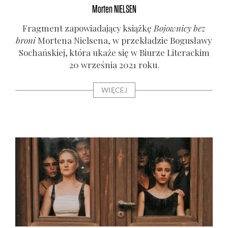
Morten
NIELSEN
Frag­ment zapo­wia­da­ją­cy książ­kę
Bojow­ni­cy bez
bro­ni
Mor­te­na Nie­lse­na, w prze­kła­dzie Bogu­sła­wy
Sochań­skiej, któ­ra uka­że się w Biu­rze Lite­rac­kim
20 wrze­śnia 2021 roku.
WIĘCEJ