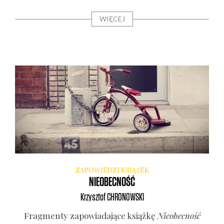
WIĘCEJ
ZAPOWIEDZI KSIĄŻEK
NIEOBECNOŚĆ
Krzysztof
CHRONOWSKI
Frag­men­ty zapo­wia­da­ją­ce książ­kę
Nie­obec­ność