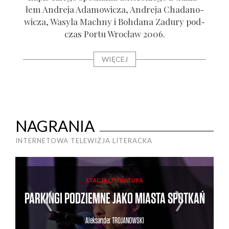
łem Andre­ja Ada­mo­wi­cza, Andre­ja Cha­da­no­
wi­cza, Wasy­la Mach­ny i Boh­da­na Zadu­ry pod­
czas Por­tu Wro­cław 2006.
WIĘCEJ
NAGRANIA
INTERNETOWA TELEWIZJA LITERACKA
STACJA LITERATURA
PARKINGI PODZIEMNE JAKO MIASTA SPOTKAŃ
Aleksander
TROJANOWSKI