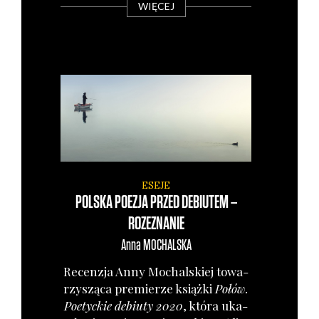
WIĘCEJ
ESEJE
POLSKA POEZJA PRZED DEBIUTEM –
ROZEZNANIE
Anna
MOCHALSKA
Recen­zja Anny Mochal­skiej towa­
rzy­szą­ca pre­mie­rze książ­ki
Połów.
Poetyc­kie debiu­ty 2020
, któ­ra uka­