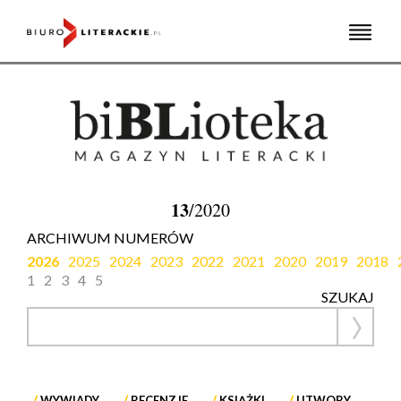
Skip
to
content
13
/2020
ARCHIWUM NUMERÓW
2026
2025
2024
2023
2022
2021
2020
2019
2018
1
2
3
4
5
SZUKAJ
WYWIADY
RECENZJE
KSIĄŻKI
UTWORY