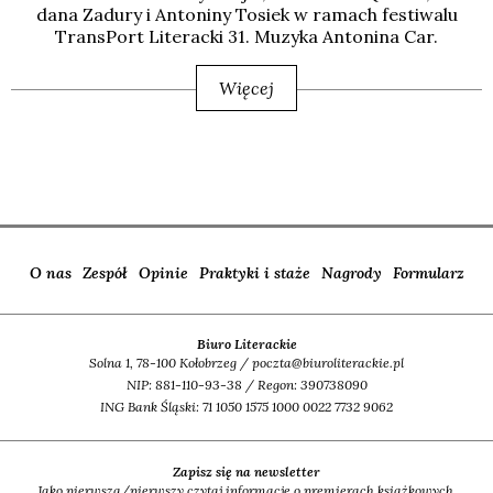
da­na Zadu­ry i Anto­ni­ny Tosiek w ramach festi­wa­lu
Trans­Port Lite­rac­ki 31. Muzy­ka Anto­ni­na Car.
Więcej
O nas
Zespół
Opinie
Praktyki i staże
Nagrody
Formularz
Biuro Literackie
Solna 1, 78-100 Kołobrzeg / poczta@biuroliterackie.pl
NIP: 881-110-93-38 / Regon: 390738090
ING Bank Śląski: 71 1050 1575 1000 0022 7732 9062
Zapisz się na newsletter
Jako pierwsza/pierwszy czytaj informacje o premierach książkowych,