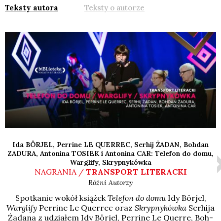
Teksty autora
Teksty o autorze
Ida BÖRJEL, Perrine LE QUERREC, Serhij ŻADAN, Bohdan
ZADURA, Antonina TOSIEK i Antonina CAR: Telefon do domu,
Warglify, Skrypnykówka
NAGRANIA /
TRANSPORT LITERACKI
Różni Autorzy
Spo­tka­nie wokół ksią­żek
Tele­fon do domu
Idy Bör­jel,
War­gli­fy
Per­ri­ne Le Quer­rec oraz
Skryp­ny­ków­ka
Ser­hi­ja
Żada­na z udzia­łem Idy Bör­jel, Per­ri­ne Le Quer­re, Boh­