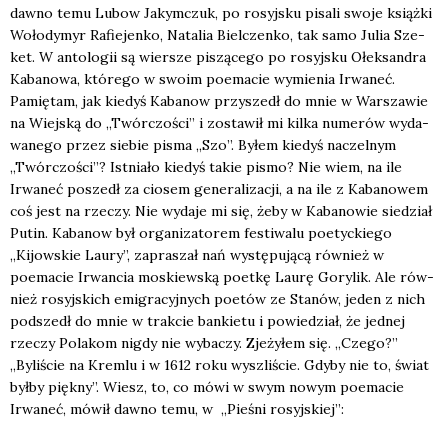
daw­no temu Lubow Jakym­czuk, po rosyj­sku pisa­li swo­je książ­ki
Woło­dy­myr Rafie­jen­ko, Nata­lia Biel­czen­ko, tak samo Julia Sze­
ket. W anto­lo­gii są wier­sze piszą­ce­go po rosyj­sku Ołek­san­dra
Kaba­no­wa, któ­re­go w swo­im poema­cie wymie­nia Irwa­neć.
Pamię­tam, jak kie­dyś Kaba­now przy­szedł do mnie w War­sza­wie
na Wiej­ską do „Twór­czo­ści” i zosta­wił mi kil­ka nume­rów wyda­
wa­ne­go przez sie­bie pisma „Szo”. Byłem kie­dyś naczel­nym
„Twór­czo­ści”? Ist­nia­ło kie­dyś takie pismo? Nie wiem, na ile
Irwa­neć poszedł za cio­sem gene­ra­li­za­cji, a na ile z Kaba­no­wem
coś jest na rze­czy. Nie wyda­je mi się, żeby w Kaba­no­wie sie­dział
Putin. Kaba­now był orga­ni­za­to­rem festi­wa­lu poetyc­kie­go
„Kijow­skie Lau­ry”, zapra­szał nań wystę­pu­ją­cą rów­nież w
poema­cie Irwan­cia moskiew­ską poet­kę Lau­rę Gory­lik. Ale rów­
nież rosyj­skich emi­gra­cyj­nych poetów ze Sta­nów, jeden z nich
pod­szedł do mnie w trak­cie ban­kie­tu i powie­dział, że jed­nej
rze­czy Pola­kom nigdy nie wyba­czy. Zje­ży­łem się. „Cze­go?”
„Byli­ście na Krem­lu i w 1612 roku wyszli­ście. Gdy­by nie to, świat
był­by pięk­ny”. Wiesz, to, co mówi w swym nowym poema­cie
Irwa­neć, mówił daw­no temu, w „Pie­śni rosyj­skiej”: