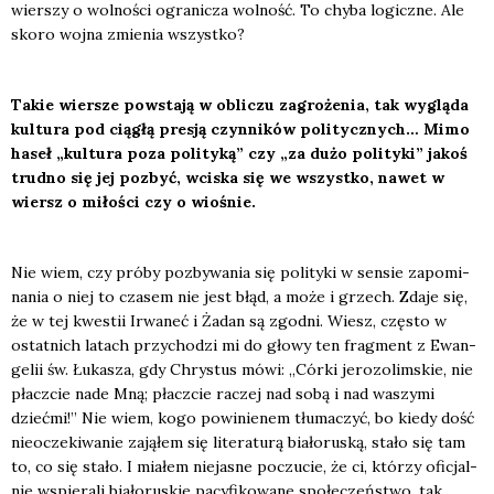
wier­szy o wol­no­ści ogra­ni­cza wol­ność. To chy­ba logicz­ne. Ale
sko­ro woj­na zmie­nia wszyst­ko?
Takie wier­sze powsta­ją w obli­czu zagro­że­nia, tak wyglą­da
kul­tu­ra pod cią­głą pre­sją czyn­ni­ków poli­tycz­nych… Mimo
haseł „kul­tu­ra poza poli­ty­ką” czy „za dużo poli­ty­ki” jakoś
trud­no się jej pozbyć, wci­ska się we wszyst­ko, nawet w
wiersz o miło­ści czy o wio­śnie.
Nie wiem, czy pró­by pozby­wa­nia się poli­ty­ki w sen­sie zapo­mi­
na­nia o niej to cza­sem nie jest błąd, a może i grzech. Zda­je się,
że w tej kwe­stii Irwa­neć i Żadan są zgod­ni. Wiesz, czę­sto w
ostat­nich latach przy­cho­dzi mi do gło­wy ten frag­ment z Ewan­
ge­lii św. Łuka­sza, gdy Chry­stus mówi: „Cór­ki jero­zo­lim­skie, nie
płacz­cie nade Mną; płacz­cie raczej nad sobą i nad waszy­mi
dzieć­mi!” Nie wiem, kogo powi­nie­nem tłu­ma­czyć, bo kie­dy dość
nie­ocze­ki­wa­nie zają­łem się lite­ra­tu­rą bia­ło­ru­ską, sta­ło się tam
to, co się sta­ło. I mia­łem nie­ja­sne poczu­cie, że ci, któ­rzy ofi­cjal­
nie wspie­ra­li bia­ło­ru­skie pacy­fi­ko­wa­ne spo­łe­czeń­stwo, tak