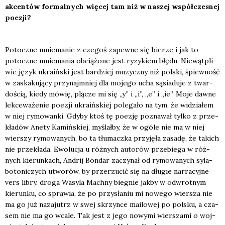
akcen­tów for­mal­nych wię­cej tam niż w naszej współ­cze­snej
poezji?
Potocz­ne mnie­ma­nie z cze­goś zapew­ne się bie­rze i jak to
potocz­ne mnie­ma­nia obcią­żo­ne jest ryzy­kiem błę­du. Nie­wąt­pli­
wie język ukra­iń­ski jest bar­dziej muzycz­ny niż pol­ski, śpiew­ność
w zaska­ku­ją­cy przy­naj­mniej dla moje­go ucha sąsia­du­je z twar­
do­ścią, kie­dy mówię, plą­cze mi się „y” i „i”, „e” i „ie”. Moje daw­ne
lek­ce­wa­że­nie poezji ukra­iń­skiej pole­ga­ło na tym, że widzia­łem
w niej rymo­wan­ki. Gdy­by ktoś tę poezję pozna­wał tyl­ko z prze­
kła­dów Ane­ty Kamiń­skiej, myślał­by, że w ogó­le nie ma w niej
wier­szy rymo­wa­nych, bo ta tłu­macz­ka przy­ję­ła zasa­dę, że takich
nie prze­kła­da. Ewo­lu­cja u róż­nych auto­rów prze­bie­ga w róż­
nych kie­run­kach, Andrij Bon­dar zaczy­nał od rymo­wa­nych syla­
bo­to­ni­czych utwo­rów, by prze­rzu­cić się na dłu­gie nar­ra­cyj­ne
vers libry, dro­ga Wasy­la Mach­ny bie­gnie jak­by w odwrot­nym
kie­run­ku, co spra­wia, że po przy­sła­niu mi nowe­go wier­sza nie
ma go już naza­jutrz w swej skrzyn­ce mailo­wej po pol­sku, a cza­
sem nie ma go wca­le. Tak jest z jego nowy­mi wier­sza­mi o woj­