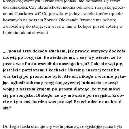
Rosyj­sko­ję­zycz­nym Ukra­iń­com jed­nak nie odma­wia się teraz
ukra­iń­sko­ści. Czy ukra­iń­sko­ści moż­na odmó­wić rosyj­sko­ję­zycz­
ne­mu Char­ko­wo­wi? Co praw­da, w jed­nym z felie­to­nów opu­bli­
ko­wa­nych na por­ta­lu Zbrucz Ołek­sandr Irwa­neć ma ocho­tę
zwró­cić się do sto­ją­cych wraz z nim w kolej­ce przed apte­ką w
Irpie­niu taki­mi sło­wa­mi:
„…ponad trzy deka­dy słu­cham, jak pra­wie wszy­scy dooko­ła
mówią po rosyj­sku. Powiedz­cie mi, a czy wy wie­cie, że to
przez was Putin wszedł do nasze­go kra­ju? Tak, nie wąt­pię,
jeste­ście patrio­ta­mi i kocha­cie Ukra­inę, ina­czej teraz by
was tutaj po pro­stu nie było. Ale on, niko­go z was nie pyta­
jąc, ogło­sił «obro­nę rosyj­sko­ję­zycz­nej lud­no­ści» i zaczął
woj­nę z naszym kra­jem po pro­stu dla­te­go, że tutaj mówi
się po rosyj­sku. Dla­te­go, że wy mówi­cie po rosyj­sku. Zrób­
cie z tym coś, bar­dzo was pro­szę! Prze­chodź­cie na ukra­iń­
ski!”
Do tego hasła sto­su­je się wie­lu pisa­rzy, rosyj­sko­ję­zycz­na była