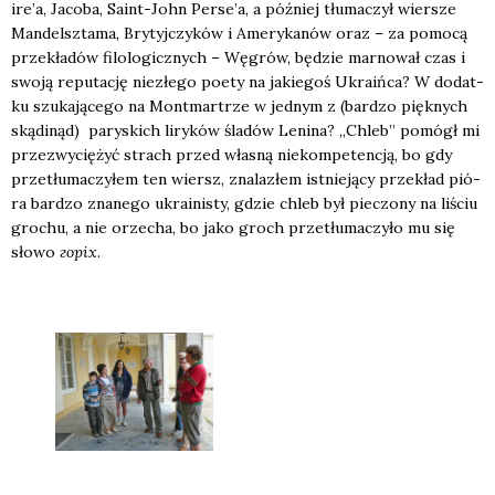
ire­’a, Jaco­ba, Saint-John Per­se­’a, a póź­niej tłu­ma­czył wier­sze
Man­delsz­ta­ma, Bry­tyj­czy­ków i Ame­ry­ka­nów oraz – za pomo­cą
prze­kła­dów filo­lo­gicz­nych – Węgrów, będzie mar­no­wał czas i
swo­ją repu­ta­cję nie­złe­go poety na jakie­goś Ukra­iń­ca? W dodat­
ku szu­ka­ją­ce­go na Mont­mar­trze w jed­nym z (bar­dzo pięk­nych
skąd­inąd) pary­skich liry­ków śla­dów Leni­na? „Chleb” pomógł mi
prze­zwy­cię­żyć strach przed wła­sną nie­kom­pe­ten­cją, bo gdy
prze­tłu­ma­czy­łem ten wiersz, zna­la­złem ist­nie­ją­cy prze­kład pió­
ra bar­dzo zna­ne­go ukra­ini­sty, gdzie chleb był pie­czo­ny na liściu
gro­chu, a nie orze­cha, bo jako groch prze­tłu­ma­czy­ło mu się
sło­wo
горіх
.