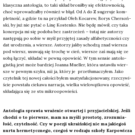
kla­sycz­na anto­lo­gia, to taki układ bro­nił­by się efek­tow­no­ścią,
choć wpro­wa­dzał­by rów­nież w błąd. Od A do Z suge­ru­je kom­
plet­ność, a gdzie tu na przy­kład Ołeh Koca­rew, Borys Cher­soń­
ski, by już nie pytać o Linę Kosten­ko. Nie będę mówił, czy taka
kon­cep­cja mi się podo­ba bez zastrze­żeń – tutaj nie auto­rzy
nastę­pu­ją po sobie w myśl przy­ję­tej zasa­dy alfa­be­tycz­no­ści czy
dat uro­dze­nia, a wier­sze. Auto­rzy jak­by scho­dzą znad wier­sza
pod wiersz, usu­wa­ją się tro­chę w cień, wier­sze zaś mają się ze
sobą łączyć, ukła­dać w pew­ną opo­wieść. W tym sen­sie anto­lo­
gist­ką jest może bar­dziej Joan­na Muel­ler, któ­ra usta­wi­ła wier­
sze w pew­nym szy­ku, niż ja, któ­ry je
prze­tłu­ma­czy­łem. Jako
czy­tel­nik tej nowej cało­ści byłem usa­tys­fak­cjo­no­wa­ny, rze­czy­wi­
ście powsta­ła cie­ka­wa nar­ra­cja, wiel­ka wie­lo­wąt­ko­wa opo­wieść,
skła­da­ją­ca się ze stu mikro­opo­wie­ści.
Anto­lo­gia spra­wia wra­że­nie otwar­tej i przy­ja­ciel­skiej. Jeśli
cho­dzi o to pierw­sze, mam na myśli pro­sto­tę, zro­zu­mia­
łość, czy­tel­ność. Czy w poezji ukra­iń­skiej nie ma jakie­goś
nur­tu her­me­tycz­ne­go, cze­goś w rodza­ju szko­ły Kar­po­wi­cza