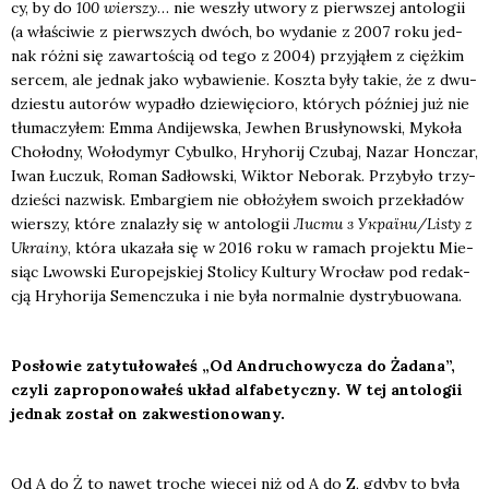
cy, by do
100 wier­szy
… nie weszły utwo­ry z pierw­szej anto­lo­gii
(a wła­ści­wie z pierw­szych dwóch, bo wyda­nie z 2007 roku jed­
nak róż­ni się zawar­to­ścią od tego z 2004) przy­ją­łem z cięż­kim
ser­cem, ale jed­nak jako wyba­wie­nie. Kosz­ta były takie, że z dwu­
dzie­stu auto­rów wypa­dło dzie­wię­cio­ro, któ­rych póź­niej już nie
tłu­ma­czy­łem: Emma Andi­jew­ska, Jewhen Bru­sły­now­ski, Myko­ła
Cho­łod­ny, Woło­dy­myr Cybul­ko, Hry­ho­rij Czu­baj, Nazar Hon­czar,
Iwan Łuczuk, Roman Sadłow­ski, Wik­tor Nebo­rak. Przy­by­ło trzy­
dzie­ści nazwisk. Embar­giem nie obło­ży­łem swo­ich prze­kła­dów
wier­szy, któ­re zna­la­zły się w anto­lo­gii
Листи з України/Listy z
Ukra­iny
, któ­ra uka­za­ła się w 2016 roku w ramach pro­jek­tu Mie­
siąc Lwow­ski Euro­pej­skiej Sto­li­cy Kul­tu­ry Wro­cław pod redak­
cją Hry­ho­ri­ja Semen­czu­ka i nie była nor­mal­nie dys­try­bu­owa­na.
Posło­wie zaty­tu­ło­wa­łeś „Od Andru­cho­wy­cza do Żada­na”,
czy­li zapro­po­no­wa­łeś układ alfa­be­tycz­ny. W tej anto­lo­gii
jed­nak został on zakwe­stio­no­wa­ny.
Od A do Ż to nawet tro­chę wię­cej niż od A do Z, gdy­by to była