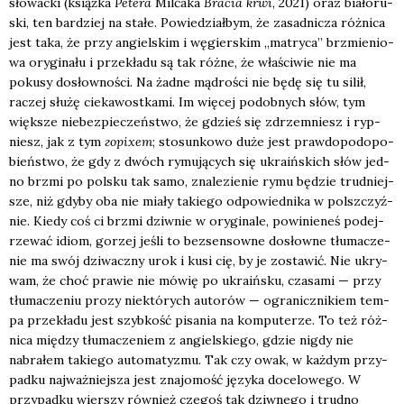
sło­wac­ki (książ­ka
Pete­ra
Milčáka
Bra­cia krwi
, 2021) oraz bia­ło­ru­
ski, ten bar­dziej na sta­łe. Powie­dział­bym, że zasad­ni­cza róż­ni­ca
jest taka, że przy angiel­skim i węgier­skim „matry­ca” brzmie­nio­
wa ory­gi­na­łu i prze­kła­du są tak róż­ne, że wła­ści­wie nie ma
poku­sy dosłow­no­ści. Na żad­ne mądro­ści nie będę się tu silił,
raczej słu­żę cie­ka­wost­ka­mi. Im wię­cej podob­nych słów, tym
więk­sze nie­bez­pie­czeń­stwo, że gdzieś się zdrzem­niesz i ryp­
niesz, jak z tym
горіхem
; sto­sun­ko­wo duże jest praw­do­po­do­po­
bień­stwo, że gdy z dwóch rymu­ją­cych się ukra­iń­skich słów jed­
no brzmi po pol­sku tak samo, zna­le­zie­nie rymu będzie trud­niej­
sze, niż gdy­by oba nie mia­ły takie­go odpo­wied­ni­ka w pol­sz­czyź­
nie. Kie­dy coś ci brzmi dziw­nie w ory­gi­na­le, powi­nie­neś podej­
rze­wać idiom, gorzej jeśli to bez­sen­sow­ne dosłow­ne tłu­ma­cze­
nie ma swój dzi­wacz­ny urok i kusi cię, by je zosta­wić. Nie ukry­
wam, że choć pra­wie nie mówię po ukra­iń­sku, cza­sa­mi — przy
tłu­ma­cze­niu pro­zy nie­któ­rych auto­rów — ogra­nicz­ni­kiem tem­
pa prze­kła­du jest szyb­kość pisa­nia na kom­pu­te­rze. To też róż­
ni­ca mię­dzy tłu­ma­cze­niem z angiel­skie­go, gdzie nigdy nie
nabra­łem takie­go auto­ma­ty­zmu. Tak czy owak, w każ­dym przy­
pad­ku naj­waż­niej­sza jest zna­jo­mość języ­ka doce­lo­we­go. W
przy­pad­ku wier­szy rów­nież cze­goś tak dziw­ne­go i trud­no