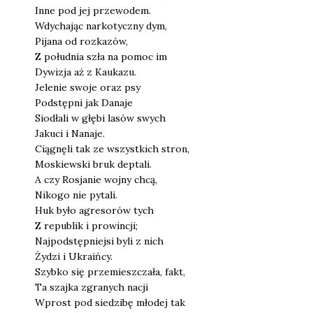
Inne pod jej prze­wo­dem.
Wdy­cha­jąc nar­ko­tycz­ny dym,
Pija­na od roz­ka­zów,
Z połu­dnia szła na pomoc im
Dywi­zja aż z Kau­ka­zu.
Jele­nie swo­je oraz psy
Pod­stęp­ni jak Dana­je
Sio­dła­li w głę­bi lasów swych
Jaku­ci i Nana­je.
Cią­gnę­li tak ze wszyst­kich stron,
Moskiew­ski bruk dep­ta­li.
A czy Rosja­nie woj­ny chcą,
Niko­go nie pyta­li.
Huk było agre­so­rów tych
Z repu­blik i pro­win­cji;
Naj­pod­stęp­niej­si byli z nich
Żydzi i Ukra­iń­cy.
Szyb­ko się prze­miesz­cza­ła, fakt,
Ta szaj­ka zgra­nych nacji
Wprost pod sie­dzi­bę mło­dej tak