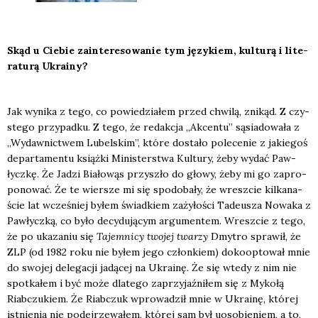
Skąd u Cie­bie zain­te­re­so­wa­nie tym języ­kiem, kul­tu­rą i lite­
ra­tu­rą Ukra­iny?
Jak wyni­ka z tego, co powie­dzia­łem przed chwi­lą, zni­kąd. Z czy­
ste­go przy­pad­ku. Z tego, że redak­cja „Akcen­tu” sąsia­do­wa­ła z
„Wydaw­nic­twem Lubel­skim”, któ­re dosta­ło pole­ce­nie z jakie­goś
depar­ta­men­tu książ­ki Mini­ster­stwa Kul­tu­ry, żeby wydać Paw­
łycz­kę. Że Jadzi Bia­ło­wąs przy­szło do gło­wy, żeby mi go zapro­
po­no­wać. Że te wier­sze mi się spodo­ba­ły, że wresz­cie kil­ka­na­
ście lat wcze­śniej byłem świad­kiem zaży­ło­ści Tade­usza Nowa­ka z
Paw­łycz­ką, co było decy­du­ją­cym argu­men­tem. Wresz­cie z tego,
że po uka­za­niu się
Tajem­ni­cy two­jej twa­rzy
Dmy­tro spra­wił, że
ZLP (od 1982 roku nie byłem jego człon­kiem) doko­op­to­wał mnie
do swo­jej dele­ga­cji jadą­cej na Ukra­inę. Że się wte­dy z nim nie
spo­tka­łem i być może dla­te­go zaprzy­jaź­ni­łem się z Myko­łą
Riab­czu­kiem. Że Riab­czuk wpro­wa­dził mnie w Ukra­inę, któ­rej
ist­nie­nia nie podej­rze­wa­łem, któ­rej sam był uoso­bie­niem, a to,