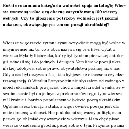
Róż­nie rozu­mia­na kate­go­ria wol­no­ści spa­ja anto­lo­gię
Wier­
sze zawsze są wol­ne
z tą obec­ną zaty­tu­ło­wa­ną
100 wier­szy
wol­nych
. Czy to gło­sze­nie potrze­by wol­no­ści jest jakimś
naka­zem, obo­wią­zu­ją­cym tonem poezji ukra­iń­skiej?
Wier­sze w gor­se­cie ryt­mu i rymu oczy­wi­ście mogą być wol­ne w
innym sen­sie niż to, co z obca nazy­wa się
vers libre
. Cytat z
wier­sza Myko­ły Riab­czu­ka, któ­ry był tytu­łem pierw­szej anto­lo­
gii, odno­sił się i do jed­nych, i dru­gich.
Vers libre
w poezji ukra­
iń­skiej zdo­by­wał sobie pra­wo oby­wa­tel­stwa póź­niej niż u nas.
Gdy u nas był oczy­wi­sto­ścią, tam był jesz­cze eks­ce­sem czy eks­
tra­wa­gan­cją. O Wita­li­ju Bory­społ­ciu nie sły­sza­łem od żad­ne­go z
moich ukra­iń­skich przy­ja­ciół, choć z innych źró­deł wyni­ka, że w
swo­im cza­sie był on jed­nym z pre­kur­so­rów tego typu wier­sza
w Ukra­inie i bar­dzo popu­lar­nym w świe­cie poetą ukra­iń­skim.
Ogól­nie rzecz bio­rąc, sztu­ka, a więc rów­nież poezja, jest dla
mnie dome­ną wol­no­ści. Nie podo­ba mi się waż­ny poli­tyk, mam
pra­wo go obśmiać czy wyszy­dzić w wier­szu. Mam chęć pisać
wier­sze o sadze­niu gro­chu, piszę sobie o tym. Przy­mus pisa­nia