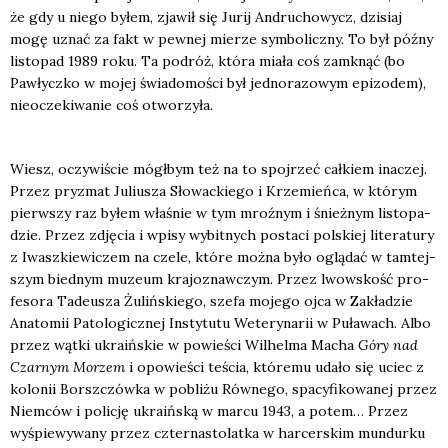
że gdy u nie­go byłem, zja­wił się Jurij Andru­cho­wycz, dzi­siaj
mogę uznać za fakt w pew­nej mie­rze sym­bo­licz­ny. To był póź­ny
listo­pad 1989 roku. Ta podróż, któ­ra mia­ła coś zamknąć (bo
Paw­łycz­ko w mojej świa­do­mo­ści był jed­no­ra­zo­wym epi­zo­dem),
nie­ocze­ki­wa­nie coś otwo­rzy­ła.
Wiesz, oczy­wi­ście mógł­bym też na to spoj­rzeć cał­kiem ina­czej.
Przez pry­zmat Juliu­sza Sło­wac­kie­go i Krze­mień­ca, w któ­rym
pierw­szy raz byłem wła­śnie w tym mroź­nym i śnież­nym listo­pa­
dzie. Przez zdję­cia i wpi­sy wybit­nych posta­ci pol­skiej lite­ra­tu­ry
z Iwasz­kie­wi­czem na cze­le, któ­re moż­na było oglą­dać w tam­tej­
szym bied­nym muzeum kra­jo­znaw­czym. Przez lwow­skość pro­
fe­so­ra Tade­usza Żuliń­skie­go, sze­fa moje­go ojca w Zakła­dzie
Ana­to­mii Pato­lo­gicz­nej Insty­tu­tu Wete­ry­na­rii w Puła­wach. Albo
przez wąt­ki ukra­iń­skie w powie­ści Wil­hel­ma Macha
Góry nad
Czar­nym Morzem
i opo­wie­ści teścia, któ­re­mu uda­ło się uciec z
kolo­nii Borsz­czów­ka w pobli­żu Rów­ne­go, spa­cy­fi­ko­wa­nej przez
Niem­ców i poli­cję ukra­iń­ską w mar­cu 1943, a potem… Przez
wyśpie­wy­wa­ny przez czter­na­sto­lat­ka w har­cer­skim mun­dur­ku