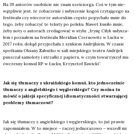
Na 39 auto­rów oso­bi­ście nie znam sze­ścior­ga. Coś w tym nie­
wąt­pli­wie jest, że zoba­cze­nie i usły­sze­nie kogoś czy­ta­ją­ce­go na
festi­wa­lu czy wie­czo­rze autor­skim czę­sto popy­cha­ło mnie do
tego, żeby zoba­czyć te tek­sty po pol­sku. Nawet kusi­ło mnie,
żeby noty o auto­rach zre­da­go­wać w sty­lu: „Iry­nę Ciłyk usły­sza­
łem i pozna­łem na festi­wa­lu Meri­dian Czer­no­witz w Łuc­ku w
2017 roku, dokąd przy­je­cha­ła z syn­kiem Andrij­kiem. W cza­sie
spo­tka­nia Oksa­ny Zabuż­ko w sali miej­skie­go teatru Andri­jek
pusz­czał samo­lo­ty i strzał­ki z papie­ru, w czym towa­rzy­szył mu
ówcze­sny kon­sul RP w Łuc­ku, Krzysz­tof Sawic­ki”.
Jak się tłu­ma­czy z ukra­iń­skie­go komuś, kto jed­no­cze­śnie
tłu­ma­czy z angiel­skie­go i węgier­skie­go? Czy moż­na tu
mówić o jakiejś spe­cy­ficz­nej idio­ma­tycz­no­ści stwa­rza­ją­cej
pro­ble­my tłu­ma­czo­wi?
Jak się tłu­ma­czy z angiel­skie­go i węgier­skie­go, to już pra­wie
zapo­mnia­łem. W to miej­sce – raczej jed­no­ra­zo­wo – wszedł mi