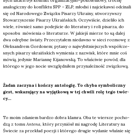
nych latach był kon­flikt orga­ni­za­cyj­no-poko­le­nio­wy, tro­chę
ana­lo­gicz­ny do kon­flik­tu SPP – ZLP, młod­si i naj­cie­kaw­si odci­na­li
się od Naro­do­we­go Związ­ku Pisa­rzy Ukra­iny, utwo­rzyw­szy
Sto­wa­rzy­sze­nie Pisa­rzy Ukra­iń­skich. Oczy­wi­ście, dzie­li­ło ich
wie­le, rów­nież samo podej­ście do lite­ra­tu­ry i roli pisa­rza, do
spo­so­bu mówie­nia o lite­ra­tu­rze. W jakiejś mie­rze to są dalej
dwa odręb­ne świa­ty. Prze­czy­ta­łem nie­daw­no w sie­ci roz­mo­wę z
Ołek­san­drem Gor­do­nem; pyta­ny o naj­wy­bit­niej­szych współ­cze­
snych pisa­rzy ukra­iń­skich wymie­nia z nazwisk, któ­re mnie coś
mówią, jedy­nie Marian­nę Kija­now­ską. To wła­ści­wie powód, dla
któ­re­go w jego nocie uwzględ­ni­łem przy­na­leż­ność związ­ko­wą.
Żadan zaczy­na i koń­czy anto­lo­gię. To chy­ba sym­bo­licz­ny
gest, wska­zu­ją­cy na wyjąt­ko­wą w tej chwi­li rolę tego twór­
cy…
To moim zda­niem bar­dzo dobra klam­ra. Oba te wier­sze pocho­
dzą z tomu
Ante­na
, któ­ry przy­niósł mi nagro­dę Lite­ra­tu­ry na
Świe­cie za prze­kład poezji i któ­re­go dru­gie wyda­nie wła­śnie się