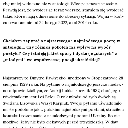
chę mniej widocz­ne niż w anto­lo­gii
Wier­sze zawsze są wol­ne
.
Praw­dą jest, że wybie­ra­jąc teraz wier­sze, sta­ra­łem się wybie­rać
takie, któ­re mają odnie­sie­nie do obec­nej sytu­acji. Woj­na w koń­
cu trwa tam nie od 24 lute­go 2022, a od 2014 roku.
Chcia­łem zapy­tać o naj­star­sze­go i naj­młod­sze­go poetę w
anto­lo­gii… Czy róż­ni­ca poko­leń ma wpływ na wybór
poety­ki? Czy ist­nie­ją jakieś spo­ry i dys­ku­sje „sta­rych” z
„mło­dy­mi” we współ­cze­snej poezji ukra­iń­skiej?
Naj­star­szy to Dmy­tro Paw­łycz­ko, uro­dzo­ny w Stop­cza­to­wie 28
sierp­nia 1929 roku. Na pyta­nie o naj­młod­sze­go jesz­cze nie­daw­
no odpo­wie­dział­bym, że Andrij Lub­ka, rocz­nik 1987, choć jego
rówie­śni­kiem jest Łeś Bełej. O rok młod­si od tych dwóch są
Swi­tła­na Lisow­ska i Wasyl Kar­piuk. Two­je pyta­nie uświa­do­mi­ło
mi, że podob­nie jak z pol­ski­mi naj­młod­szy­mi poeta­mi, stra­ci­łem
kon­takt i roze­zna­nie z naj­młod­szy­mi poeta­mi Ukra­iny. Bo nie­
moż­li­we, żeby nie było cie­ka­wych przed trzy­dziest­ką. W daw­