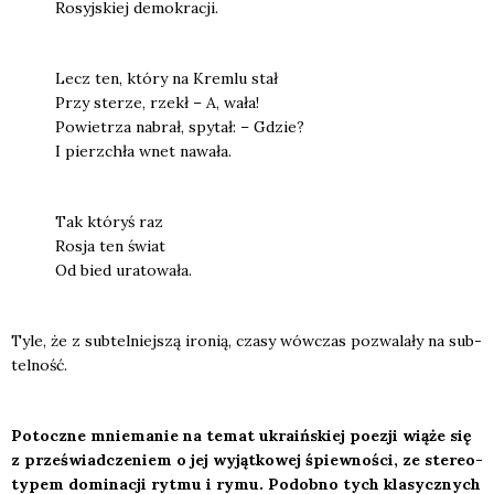
Rosyj­skiej demo­kra­cji.
Lecz ten, któ­ry na Krem­lu stał
Przy ste­rze, rzekł – A, wała!
Powie­trza nabrał, spy­tał: – Gdzie?
I pierz­chła wnet nawa­ła.
Tak któ­ryś raz
Rosja ten świat
Od bied ura­to­wa­ła.
Tyle, że z sub­tel­niej­szą iro­nią, cza­sy wów­czas pozwa­la­ły na sub­
tel­ność.
Potocz­ne mnie­ma­nie na temat ukra­iń­skiej poezji wią­że się
z prze­świad­cze­niem o jej wyjąt­ko­wej śpiew­no­ści, ze ste­reo­
ty­pem domi­na­cji ryt­mu i rymu. Podob­no tych kla­sycz­nych