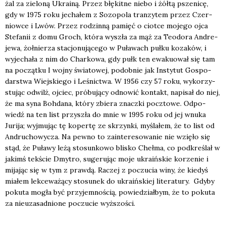
żal za zie­lo­ną Ukra­iną. Przez błę­kit­ne nie­bo i żół­tą psze­ni­cę,
gdy w 1975 roku jecha­łem z Sozo­po­la tran­zy­tem przez Czer­
niow­ce i Lwów. Przez rodzin­ną pamięć o ciot­ce moje­go ojca
Ste­fa­nii z domu Groch, któ­ra wyszła za mąż za Teo­do­ra Andre­
je­wa, żoł­nie­rza sta­cjo­nu­ją­ce­go w Puła­wach puł­ku koza­ków, i
wyje­cha­ła z nim do Char­ko­wa, gdy pułk ten ewa­ku­ował się tam
na począt­ku I woj­ny świa­to­wej, podob­nie jak Insty­tut Gospo­
dar­stwa Wiej­skie­go i Leśnic­twa. W 1956 czy 57 roku, wyko­rzy­
stu­jąc odwilż, ojciec, pró­bu­ją­cy odno­wić kon­takt, napi­sał do niej,
że ma syna Boh­da­na, któ­ry zbie­ra znacz­ki pocz­to­we. Odpo­
wiedź na ten list przy­szła do mnie w 1995 roku od jej wnu­ka
Juri­ja; wyj­mu­jąc tę koper­tę ze skrzyn­ki, myśla­łem, że to list od
Andru­cho­wy­cza. Na pew­no to zain­te­re­so­wa­nie nie wzię­ło się
stąd, że Puła­wy leżą sto­sun­ko­wo bli­sko Cheł­ma, co pod­kre­ślał w
jakimś tek­ście Dmy­tro, suge­ru­jąc moje ukra­iń­skie korze­nie i
mija­jąc się w tym z praw­dą. Raczej z poczu­cia winy, że kie­dyś
mia­łem lek­ce­wa­żą­cy sto­su­nek do ukra­iń­skiej lite­ra­tu­ry. Gdy­by
poku­ta mogła być przy­jem­no­ścią, powie­dział­bym, że to poku­ta
za nie­uza­sad­nio­ne poczu­cie wyż­szo­ści.