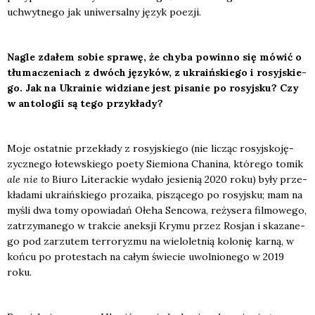
uchwyt­ne­go jak uni­wer­sal­ny język poezji.
Nagle zda­łem sobie spra­wę, że chy­ba powin­no się mówić o
tłu­ma­cze­niach z dwóch języ­ków, z ukra­iń­skie­go i rosyj­skie­
go. Jak na Ukra­inie widzia­ne jest pisa­nie po rosyj­sku? Czy
w anto­lo­gii są tego przy­kła­dy?
Moje ostat­nie prze­kła­dy z rosyj­skie­go (nie licząc rosyj­sko­ję­
zycz­ne­go łotew­skie­go poety Sie­mio­na Cha­ni­na, któ­re­go tomik
ale nie to
Biu­ro Lite­rac­kie wyda­ło jesie­nią 2020 roku) były prze­
kła­da­mi ukra­iń­skie­go pro­za­ika, piszą­ce­go po rosyj­sku; mam na
myśli dwa tomy opo­wia­dań Ołe­ha Sen­co­wa, reży­se­ra fil­mo­we­go,
zatrzy­ma­ne­go w trak­cie anek­sji Kry­mu przez Rosjan i ska­za­ne­
go pod zarzu­tem ter­ro­ry­zmu na wie­lo­let­nią kolo­nię kar­ną, w
koń­cu po pro­te­stach na całym świe­cie uwol­nio­ne­go w 2019
roku.