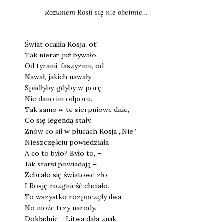
Rozu­mem Rosji się nie obej­mie…
Świat oca­li­ła Rosja, ot!
Tak nie­raz już bywa­ło.
Od tyra­nii, faszy­zmu, od
Nawał, jakich nawa­ły
Spa­dły­by, gdy­by w porę
Nie dano im odpo­ru.
Tak samo w te sierp­nio­we dnie,
Co się legen­dą sta­ły,
Znów co sił w płu­cach Rosja „Nie”
Nie­szczę­ściu powie­dzia­ła .
A co to było? Było to, –
Jak star­si powia­da­ją –
Zebra­ło się świa­to­we zło
I Rosję roz­gnieść chcia­ło.
To wszyst­ko roz­po­czę­ły dwa,
No może trzy naro­dy.
Dokład­nie – Litwa dała znak,