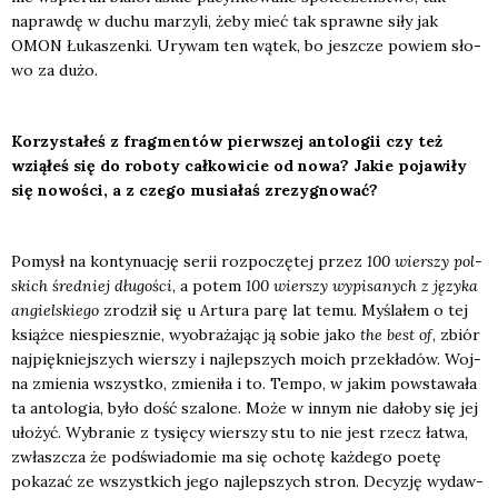
napraw­dę w duchu marzy­li, żeby mieć tak spraw­ne siły jak
OMON Łuka­szen­ki. Ury­wam ten wątek, bo jesz­cze powiem sło­
wo za dużo.
Korzy­sta­łeś z frag­men­tów pierw­szej anto­lo­gii czy też
wzią­łeś się do robo­ty cał­ko­wi­cie od nowa? Jakie poja­wi­ły
się nowo­ści, a z cze­go musia­łaś zre­zy­gno­wać?
Pomysł na kon­ty­nu­ację serii roz­po­czę­tej przez
100 wier­szy pol­
skich śred­niej dłu­go­ści
, a potem
100 wier­szy wypi­sa­nych z języ­ka
angiel­skie­go
zro­dził się u Artu­ra parę lat temu. Myśla­łem o tej
książ­ce nie­spiesz­nie, wyobra­ża­jąc ją sobie jako
the best of
, zbiór
naj­pięk­niej­szych wier­szy i naj­lep­szych moich prze­kła­dów. Woj­
na zmie­nia wszyst­ko, zmie­ni­ła i to. Tem­po, w jakim powsta­wa­ła
ta anto­lo­gia, było dość sza­lo­ne. Może w innym nie dało­by się jej
uło­żyć. Wybra­nie z tysię­cy wier­szy stu to nie jest rzecz łatwa,
zwłasz­cza że pod­świa­do­mie ma się ocho­tę każ­de­go poetę
poka­zać ze wszyst­kich jego naj­lep­szych stron. Decy­zję wydaw­