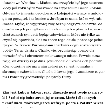
uka­za­ło we Wro­cła­wiu. Mia­łem też szczę­ście być jego tuto­rem,
kie­dy pół roku był w War­sza­wie na sty­pen­dium Gau­de Polo­nia.
Gdy­bym to ja musiał decy­do­wać o kolej­no­ści wier­szy w anto­lo­
gii, na począ­tek i na koniec wybrał­bym te same, któ­re wybra­ła
Joan­na. Myślę, że wyjąt­ko­wą rolę Ser­hij odgry­wa od daw­na, od
cza­sów swych począt­ków, od pod­ziem­nych wydaw­nictw, anar­
chi­stycz­nych sym­pa­tii, będąc czło­wie­kiem, któ­ry nie tyl­ko za
czymś się opo­wia­da, ale i na rzecz tego dzia­ła, pono­sząc peł­ne
ryzy­ko. W trak­cie Euro­maj­da­nu char­kow­skie­go został cięż­ko
pobi­ty. Teraz dzia­ła w Char­ko­wie, orga­ni­zu­jąc pomoc dla
miesz­kań­ców i obroń­ców ata­ko­wa­ne­go mia­sta. Pew­nie masz
rację, on dzier­ży rząd dusz, jeśli cho­dzi o ukra­iń­skich poetów.
Rów­no­cze­śnie nie ma w nim żad­nej pozy, jest nor­mal­nym
skrom­nym czło­wie­kiem. Choć od daw­na jego dyna­micz­ne czy­ta­
nia i kon­cer­ty gro­ma­dzi­ły i pory­wa­ły tłu­my.
Kim jest Lubow Jakym­czuk i dla­cze­go nosi two­je skar­pet­
ki? Sta­łeś się boha­te­rem jej wier­sza. Może i dla innych
ukra­iń­skich twór­ców jesteś waż­nym poetą z Pol­ski? Wiesz