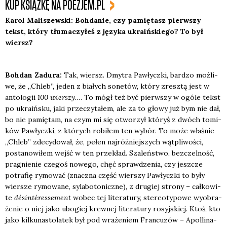
KUP KSIĄŻKĘ NA POEZJEM.PL
Karol Mali­szew­ski: Boh­da­nie, czy pamię­tasz pierw­szy
tekst, któ­ry tłu­ma­czy­łeś z języ­ka ukra­iń­skie­go? To był
wiersz?
Boh­dan Zadu­ra:
Tak, wiersz. Dmy­tra Paw­łycz­ki, bar­dzo moż­li­
we, że „Chleb”, jeden z bia­łych sone­tów, któ­ry zresz­tą jest w
anto­lo­gii
100 wier­szy…
. To mógł też być pierw­szy w ogó­le tekst
po ukra­iń­sku, jaki prze­czy­ta­łem, ale za to gło­wy już bym nie dał,
bo nie pamię­tam, na czym mi się otwo­rzył któ­ryś z dwóch tomi­
ków Paw­łycz­ki, z któ­rych robi­łem ten wybór. To może wła­śnie
„Chleb” zde­cy­do­wał, że, pełen naj­róż­niej­szych wąt­pli­wo­ści,
posta­no­wi­łem wejść w ten prze­kład. Sza­leń­stwo, bez­czel­ność,
pra­gnie­nie cze­goś nowe­go, chęć spraw­dze­nia, czy jesz­cze
potra­fię rymo­wać (znacz­na część wier­szy Paw­łycz­ki to były
wier­sze rymo­wa­ne, syla­bo­to­nicz­ne), z dru­giej stro­ny – cał­ko­wi­
te
désin­téres­se­ment
wobec tej lite­ra­tu­ry, ste­reo­ty­po­we wyobra­
że­nie o niej jako ubo­giej krew­nej lite­ra­tu­ry rosyj­skiej. Ktoś, kto
jako kil­ku­na­sto­la­tek był pod wra­że­niem Fran­cu­zów – Apol­li­na­