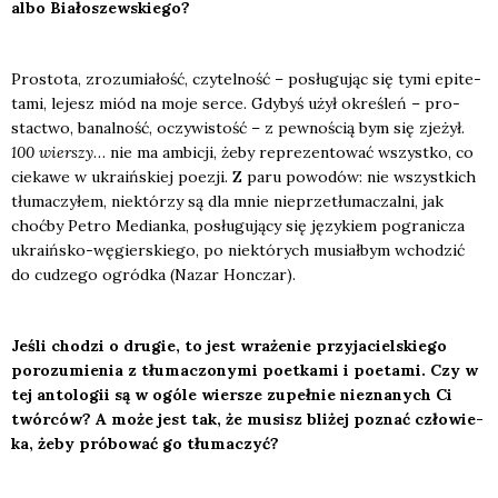
albo Bia­ło­szew­skie­go?
Pro­sto­ta, zro­zu­mia­łość, czy­tel­ność – posłu­gu­jąc się tymi epi­te­
ta­mi, lejesz miód na moje ser­ce. Gdy­byś użył okre­śleń – pro­
stac­two, banal­ność, oczy­wi­stość – z pew­no­ścią bym się zje­żył.
100 wier­szy
… nie ma ambi­cji, żeby repre­zen­to­wać wszyst­ko, co
cie­ka­we w ukra­iń­skiej poezji. Z paru powo­dów: nie wszyst­kich
tłu­ma­czy­łem, nie­któ­rzy są dla mnie nie­prze­tłu­ma­czal­ni, jak
choć­by Petro Median­ka, posłu­gu­ją­cy się języ­kiem pogra­ni­cza
ukra­iń­sko-węgier­skie­go, po nie­któ­rych musiał­bym wcho­dzić
do cudze­go ogród­ka (Nazar Hon­czar).
Jeśli cho­dzi o dru­gie, to jest wra­że­nie przy­ja­ciel­skie­go
poro­zu­mie­nia z tłu­ma­czo­ny­mi poet­ka­mi i poeta­mi. Czy w
tej anto­lo­gii są w ogó­le wier­sze zupeł­nie nie­zna­nych Ci
twór­ców? A może jest tak, że musisz bli­żej poznać czło­wie­
ka, żeby pró­bo­wać go tłu­ma­czyć?