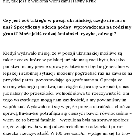
nie, tak jest z wie­lo­ma wier­sza­mi Hały­ny Kruk.
Czy jest coś takie­go w poezji ukra­iń­skiej, cze­go nie ma u
nas? Spe­cy­ficz­ny odcień god­ny wpro­wa­dze­nia na rodzi­my
grunt? Może jakiś rodzaj śmia­ło­ści, ryzy­ka, odwa­gi?
Kie­dyś wyda­wa­ło mi się, że w poezji ukra­iń­skiej moż­li­we są
takie rze­czy, któ­re w pol­skiej już nie mają racji bytu, bo jako
pań­stwo mamy pew­ne spra­wy zała­twio­ne i będąc gene­ral­nie w
lep­szej i sta­bil­nej sytu­acji, może­my pogrze­bać raz na zawsze na
przy­kład patos, pozo­sta­wia­jąc go gra­fo­ma­nom. Opre­sja ze
stro­ny wła­sne­go pań­stwa, tam cią­gle dają­ca się we zna­ki, u nas
już nale­ży do prze­szło­ści, wol­ność sło­wa to rze­czy­wi­stość, oni
tego wszyst­kie­go mogą nam zazdro­ścić, a my powin­ni­śmy im
współ­czuć. Wyda­wa­ło mi się więc, że poezja ukra­iń­ska, choć za
spra­wą Bu-Ba-Bu potra­fią­ca się cie­szyć i bawić, rów­no­cze­śnie –
wiem, że to brzmi fatal­nie – wyczu­lo­na była na spra­wy spo­łecz­
ne, że znaj­do­wa­ła w niej odzwier­cie­dle­nie radziec­ka i pora­
dziec­ka rze­czy­wi­stość. W
100 wier­szach
… wyda­je mi się to tro­