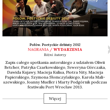
Połów. Poetyckie debiuty 2012
NAGRANIA /
WYDARZENIA
Różni Autorzy
Zapis całe­go spo­tka­nia autor­skie­go z udzia­łem Oli­wii
Bet­cher, Patry­ka Czar­kow­skie­go, Sewe­ry­na Gór­cza­ka,
Dawi­da Kuja­wy, Macie­ja Kuli­sa, Pio­tra Nity, Macie­ja
Papier­skie­go, Szy­mo­na Słom­czyń­skie­go, Karo­la Mali­
szew­skie­go, Joan­ny Muel­ler i Mar­ty Pod­gór­nik pod­czas
festi­wa­lu Port Wro­cław 2013.
Więcej