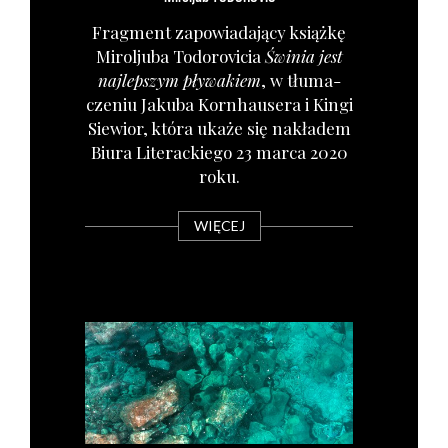
Frag­ment zapo­wia­da­ją­cy książ­kę
Mirol­ju­ba Todo­ro­vi­cia
Świ­nia jest
naj­lep­szym pły­wa­kiem
, w tłu­ma­
cze­niu Jaku­ba Korn­hau­se­ra i Kin­gi
Sie­wior, któ­ra uka­że się nakła­dem
Biu­ra Lite­rac­kie­go 23 mar­ca 2020
roku.
WIĘCEJ