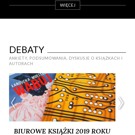
WIĘCEJ
DEBATY
ANKIETY, PODSUMOWANIA, DYSKUSJE O KSIĄŻKACH I
AUTORACH
BIUROWE KSIĄŻKI 2019 ROKU
B