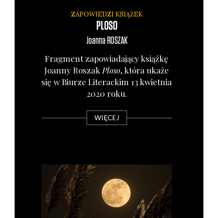
ZAPOWIEDZI KSIĄŻEK
PLOSO
Joanna
ROSZAK
Frag­ment zapo­wia­da­ją­cy książ­kę
Joan­ny Roszak
Plo­so
, któ­ra uka­że
się w Biu­rze Lite­rac­kim 13 kwiet­nia
2020 roku.
WIĘCEJ