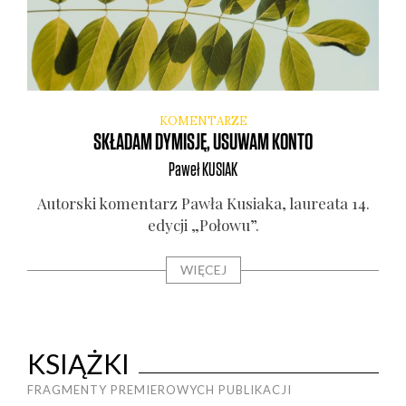
KOMENTARZE
SKŁADAM DYMISJĘ, USUWAM KONTO
Paweł
KUSIAK
Autor­ski komen­tarz Paw­ła Kusia­ka, lau­re­ata 14.
edy­cji „Poło­wu”.
WIĘCEJ
KSIĄŻKI
FRAGMENTY PREMIEROWYCH PUBLIKACJI