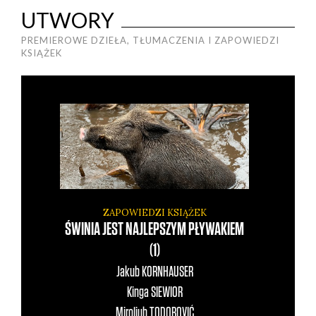
UTWORY
PREMIEROWE DZIEŁA, TŁUMACZENIA I ZAPOWIEDZI
KSIĄŻEK
ZAPOWIEDZI KSIĄŻEK
ŚWINIA JEST NAJLEPSZYM PŁYWAKIEM
(1)
Jakub
KORNHAUSER
Kinga
SIEWIOR
Miroljub
TODOROVIĆ