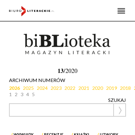
Skip
to
content
13
/2020
ARCHIWUM NUMERÓW
2026
2025
2024
2023
2022
2021
2020
2019
2018
1
2
3
4
5
SZUKAJ
WYWIADY
RECENZJE
KSIĄŻKI
UTWORY