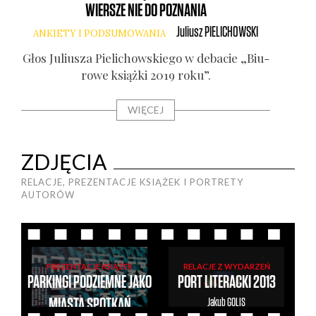
WIERSZE NIE DO POZNANIA
Juliusz
PIELICHOWSKI
ANKIETY I PODSUMOWANIA
AN
Głos Juliu­sza Pie­li­chow­skie­go w deba­cie „Biu­
Pod
ro­we książ­ki 2019 roku”.
WIĘCEJ
ZDJĘCIA
RELACJE, PREZENTACJE KSIĄŻEK I PORTRETY
AUTORÓW
PREZENTACJE KSIĄŻEK
RELACJE Z WYDARZEŃ
PARKINGI PODZIEMNE JAKO
PORT LITERACKI 2013
MIASTA SPOTKAŃ
Jakub
GOLIS