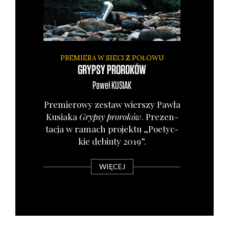
PREMIERA W SIECI Z POŁOWU
GRYPSY PROROKÓW
Paweł
KUSIAK
Pre­mie­ro­wy zestaw wier­szy Paw­ła
Kusia­ka
Gryp­sy pro­ro­ków
. Pre­zen­
ta­cja w ramach pro­jek­tu „Poetyc­
kie debiu­ty 2019”.
WIĘCEJ