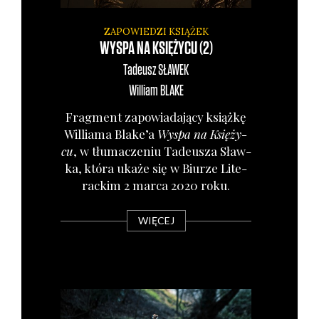
ZAPOWIEDZI KSIĄŻEK
WYSPA NA KSIĘŻYCU (2)
Tadeusz
SŁAWEK
William
BLAKE
Frag­ment zapo­wia­da­ją­cy książ­kę
Wil­lia­ma Blake’a
Wyspa na Księ­ży­
cu
, w tłu­ma­cze­niu Tade­usza Sław­
ka, któ­ra uka­że się w Biu­rze Lite­
rac­kim 2 mar­ca 2020 roku.
WIĘCEJ