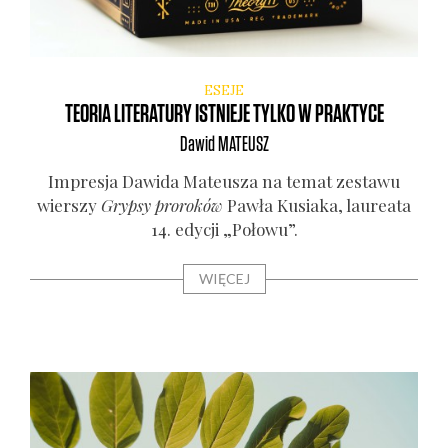
ESEJE
TEORIA LITERATURY ISTNIEJE TYLKO W PRAKTYCE
Dawid
MATEUSZ
Impre­sja Dawi­da Mate­usza na temat zesta­wu
wier­szy
Gryp­sy pro­ro­ków
Paw­ła Kusia­ka, lau­re­ata
14. edy­cji „Poło­wu”.
WIĘCEJ