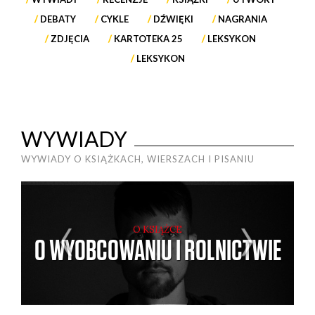
DEBATY
CYKLE
DŹWIĘKI
NAGRANIA
ZDJĘCIA
KARTOTEKA 25
LEKSYKON
LEKSYKON
WYWIADY
WYWIADY O KSIĄŻKACH, WIERSZACH I PISANIU
O KSIĄŻCE
O WYOBCOWANIU I ROLNICTWIE