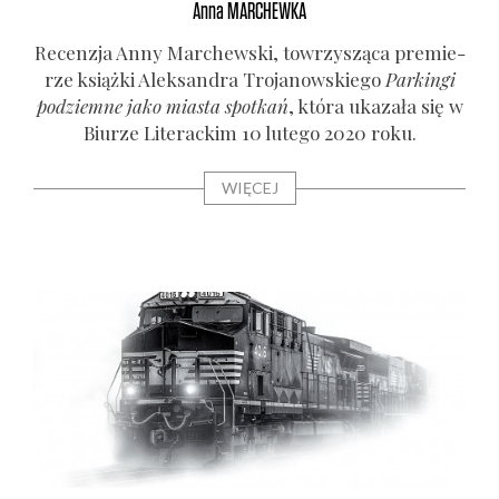
Anna
MARCHEWKA
Recen­zja Anny Mar­chew­ski, tow­rzy­szą­ca pre­mie­
rze książ­ki Alek­san­dra Tro­ja­now­skie­go
Par­kin­gi
pod­ziem­ne jako mia­sta spo­tkań
, któ­ra uka­za­ła się w
Biu­rze Lite­rac­kim 10 lute­go 2020 roku.
WIĘCEJ