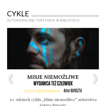
CYKLE
AUTONOMICZNE TERYTORIA W BIBLIOTECE
MISJE NIEMOŻLIWE
WYDAWCA TEŻ CZŁOWIEK
Artur
BURSZTA
CYKLE CZYTLENIKÓW
Anny
10. odci­nek cyklu „Misje nie­moż­li­we” autor­stwa
7. 
Artu­ra Bursz­ty.