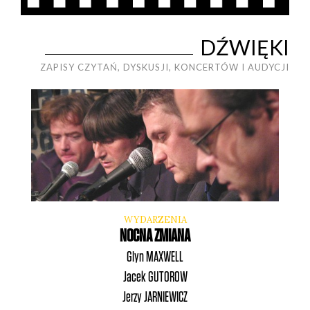
Artur
BURSZTA
DŹWIĘKI
ZAPISY CZYTAŃ, DYSKUSJI, KONCERTÓW I AUDYCJI
WYDARZENIA
NOCNA ZMIANA
Glyn
MAXWELL
Jacek
GUTOROW
Jerzy
JARNIEWICZ