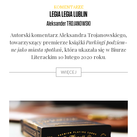
KOMENTARZE
LEGIA LEGIA LUBLIN
Aleksander
TROJANOWSKI
Autor­ski komen­tarz Alek­san­dra Tro­ja­now­skie­go,
towa­rzy­szą­cy pre­mie­rze książ­ki
Par­kin­gi pod­ziem­
ne jako mia­sta spo­tkań
, któ­ra uka­za­ła się w Biu­rze
Lite­rac­kim 10 lute­go 2020 roku.
WIĘCEJ