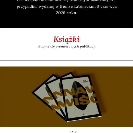
przy­pad­ku
, wyda­nej w Biu­rze Lite­rac­kim 9 czerw­ca
2026 roku.
Książki
Fragmenty premierowych publikacji