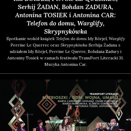
Serhij ŻADAN, Bohdan ZADURA,
Antonina TOSIEK i Antonina CAR:
Telefon do domu, Warglify,
Skrypnykówka
Spo­tka­nie wokół ksią­żek
Tele­fon do domu
Idy Bör­jel,
War­gli­fy
Per­ri­ne Le Quer­rec oraz
Skryp­ny­ków­ka
Ser­hi­ja Żada­na z
udzia­łem Idy Bör­jel, Per­ri­ne Le Quer­re, Boh­da­na Zadu­ry i
Anto­ni­ny Tosiek w ramach festi­wa­lu Trans­Port Lite­rac­ki 31.
Muzy­ka Anto­ni­na Car.