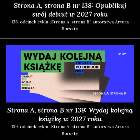
Strona A, strona B nr 138: Opublikuj
swój debiut w 2027 roku
138. odci­nek cyklu „Stro­na A, stro­na B” autor­stwa Artu­ra
Bursz­ty.
Strona A, strona B nr 139: Wydaj kolejną
książkę w 2027 roku
139. odci­nek cyklu „Stro­na A, stro­na B” autor­stwa Artu­ra
Bursz­ty.