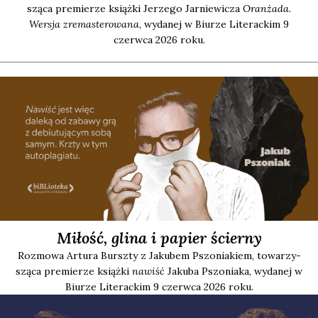
szą­ca pre­mie­rze książ­ki Jerze­go Jar­nie­wi­cza
Oran­ża­da.
Wer­sja zre­ma­ste­ro­wa­na
, wyda­nej w Biu­rze Lite­rac­kim 9
czerw­ca 2026 roku.
Miłość, glina i papier ścierny
Roz­mo­wa Artu­ra Bursz­ty z Jaku­bem Pszo­nia­kiem, towa­rzy­
szą­ca pre­mie­rze książ­ki
nawiść
Jaku­ba Pszo­nia­ka, wyda­nej w
Biu­rze Lite­rac­kim 9 czerw­ca 2026 roku.