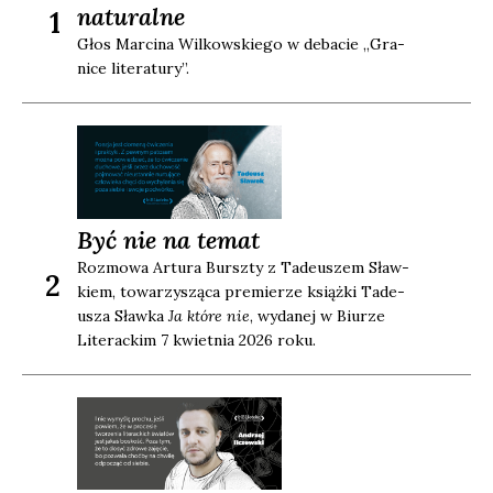
naturalne
1
Głos Mar­ci­na Wil­kow­skie­go w deba­cie „Gra­
ni­ce lite­ra­tu­ry”.
Być nie na temat
Roz­mo­wa Artu­ra Bursz­ty z Tade­uszem Sław­
2
kiem, towa­rzy­szą­ca pre­mie­rze książ­ki Tade­
usza Sław­ka
Ja któ­re nie
, wyda­nej w Biu­rze
Lite­rac­kim 7 kwiet­nia 2026 roku.