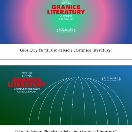
Głos Ewy Kury­luk w deba­cie „Gra­ni­ce lite­ra­tu­ry”.
Głos Tade­usza Sław­ka w deba­cie „Gra­ni­ce lite­ra­tu­ry”.