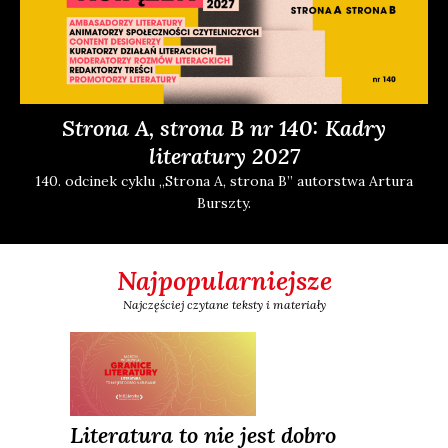
Strona A, strona B nr 140: Kadry
literatury 2027
140. odci­nek cyklu „Stro­na A, stro­na B” autor­stwa Artu­ra
Bursz­ty.
Najpopularniejsze
Najczęściej czytane teksty i materiały
Literatura to nie jest dobro