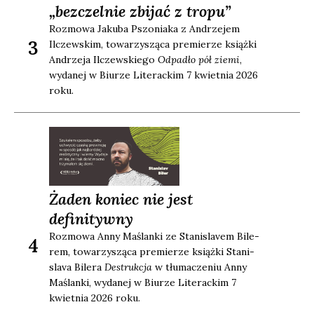
„bezczelnie zbijać z tropu”
Roz­mo­wa Jaku­ba Pszo­nia­ka z Andrze­jem
3
Ilczew­skim, towa­rzy­szą­ca pre­mie­rze książ­ki
Andrze­ja Ilczew­skie­go
Odpa­dło pół zie­mi
,
wyda­nej w Biu­rze Lite­rac­kim 7 kwiet­nia 2026
roku.
Żaden koniec nie jest
definitywny
Roz­mo­wa Anny Maślan­ki ze Sta­ni­sla­vem Bile­
4
rem, towa­rzy­szą­ca pre­mie­rze książ­ki Sta­ni­
sla­va Bile­ra
Destruk­cja
w tłu­ma­cze­niu Anny
Maślan­ki, wyda­nej w Biu­rze Lite­rac­kim 7
kwiet­nia 2026 roku.