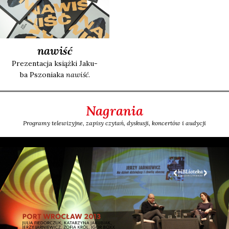
nawiść
Pre­zen­ta­cja książ­ki Jaku­
ba Pszo­nia­ka
nawiść
.
Nagrania
Programy telewizyjne, zapisy czytań, dyskusji, koncertów i audycji