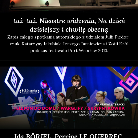
tuż-tuż, Nieostre widzenia, Na dzień
dzisiejszy i chwilę obecną
Zapis całe­go spo­tka­nia autor­skie­go z udzia­łem Julii Fie­dor­
czuk, Kata­rzy­ny Jaku­biak, Jerze­go Jar­nie­wi­cza i Zofii Król
pod­czas festi­wa­lu Port Wro­cław 2013.
Ida BÖRJEL, Perrine LE QUERREC,