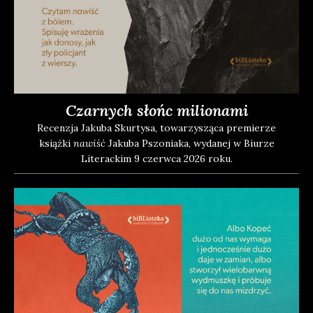
Czarnych słońc milionami
Recen­zja Jaku­ba Skur­ty­sa, towa­rzy­szą­ca pre­mie­rze
książ­ki
nawiść
Jaku­ba Pszo­nia­ka, wyda­nej w Biu­rze
Lite­rac­kim 9 czerw­ca 2026 roku.