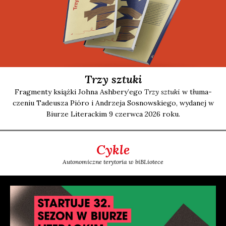
Trzy sztuki
Frag­men­ty książ­ki Joh­na Ashbery’ego
Trzy sztu­ki
w tłu­ma­
cze­niu Tade­usza Pió­ro i Andrze­ja Sosnow­skie­go, wyda­nej w
Biu­rze Lite­rac­kim 9 czerw­ca 2026 roku.
Cykle
Autonomiczne terytoria w biBLiotece