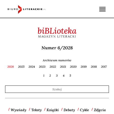
Skip
to
content
Numer 6/2028
Archiwum numerów
2026
2025
2024
2023
2022
2021
2020
2019
2018
2017
1
2
3
4
5
Wywiady
Teksty
Książki
Debaty
Cykle
Zdjęcia