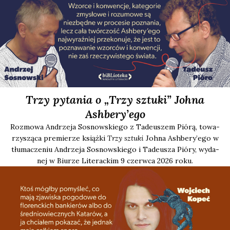
Trzy pytania o „Trzy sztuki” Johna
Ashbery’ego
Roz­mo­wa Andrze­ja Sosnow­skie­go z Tade­uszem Pió­rą, towa­
rzy­szą­ca pre­mie­rze książ­ki
Trzy sztu­ki
Joh­na Ashbery’ego w
tłu­ma­cze­niu Andrze­ja Sosnow­skie­go i Tade­usza Pió­ry, wyda­
nej w Biu­rze Lite­rac­kim 9 czerw­ca 2026 roku.