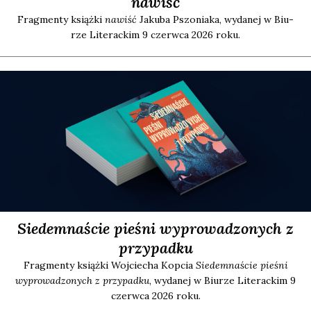
nawiść
Frag­men­ty książ­ki
nawiść
Jaku­ba Pszo­nia­ka, wyda­nej w Biu­
rze Lite­rac­kim 9 czerw­ca 2026 roku.
Siedemnaście pieśni wyprowadzonych z
przypadku
Frag­men­ty książ­ki Woj­cie­cha Kop­cia
Sie­dem­na­ście pie­śni
wypro­wa­dzo­nych z przy­pad­ku
, wyda­nej w Biu­rze Lite­rac­kim 9
czerw­ca 2026 roku.