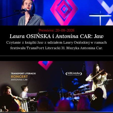
Premiera: 20-08-2026
Laura OSIŃSKA i Antonina CAR: Jaw
Czy­ta­nie z książ­ki
Jaw
z udzia­łem Lau­ry Osiń­skiej w ramach
festi­wa­lu Trans­Port Lite­rac­ki 31. Muzy­ka Anto­ni­na Car.