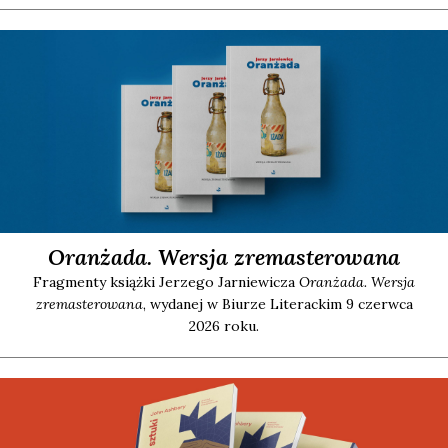
Oranżada. Wersja zremasterowana
Frag­men­ty książ­ki Jerze­go Jar­nie­wi­cza
Oran­ża­da. Wer­sja
zre­ma­ste­ro­wa­na
, wyda­nej w Biu­rze Lite­rac­kim 9 czerw­ca
2026 roku.