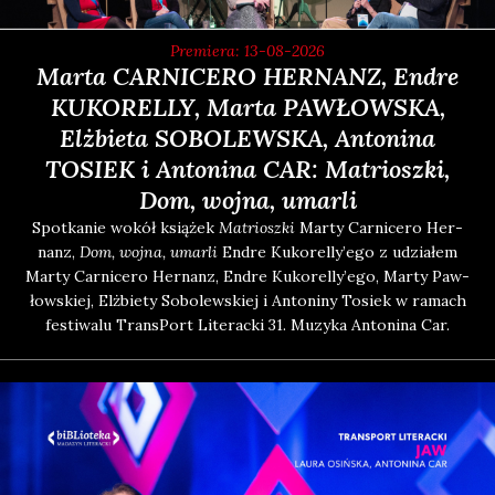
Premiera: 13-08-2026
Marta CARNICERO HERNANZ, Endre
KUKORELLY, Marta PAWŁOWSKA,
Elżbieta SOBOLEWSKA, Antonina
TOSIEK i Antonina CAR: Matrioszki,
Dom, wojna, umarli
Spo­tka­nie wokół ksią­żek
Matriosz­ki
Mar­ty Car­ni­ce­ro Her­
nanz,
Dom, woj­na, umar­li
Endre Kuko­rel­ly­’e­go z udzia­łem
Mar­ty Car­ni­ce­ro Her­nanz, Endre Kuko­rel­ly­’e­go, Mar­ty Paw­
łow­skiej, Elż­bie­ty Sobo­lew­skiej i Anto­ni­ny Tosiek w ramach
festi­wa­lu Trans­Port Lite­rac­ki 31. Muzy­ka Anto­ni­na Car.