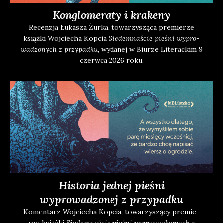
Konglomeraty i krakeny
Recen­zja Łuka­sza Żur­ka, towa­rzy­szą­ca pre­mie­rze
książ­ki Woj­cie­cha Kop­cia
Sie­dem­na­ście pie­śni wypro­
wa­dzo­nych z przy­pad­ku
, wyda­nej w Biu­rze Lite­rac­kim 9
czerw­ca 2026 roku.
Historia jednej pieśni
wyprowadzonej z przypadku
Komen­tarz Woj­cie­cha Kop­cia, towa­rzy­szą­cy pre­mie­
rze książ­ki
Sie­dem­na­ście pie­śni wypro­wa­dzo­nych z