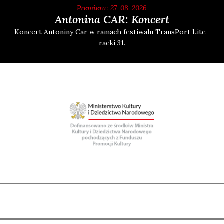
Premiera: 27-08-2026
Antonina CAR: Koncert
Kon­cert Anto­ni­ny Car w ramach festi­wa­lu Trans­Port Lite­
rac­ki 31.