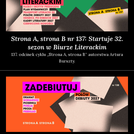
Strona A, strona B nr 137: Startuje 32.
sezon w Biurze Literackim
137. odci­nek cyklu „Stro­na A, stro­na B” autor­stwa Artu­ra
Bursz­ty.