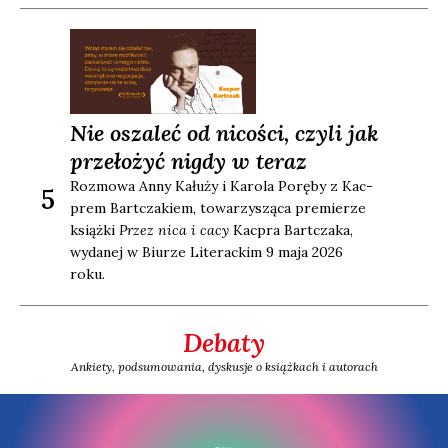
Nie oszaleć od nicości, czyli jak
przełożyć nigdy w teraz
Roz­mo­wa Anny Kału­ży i Karo­la Porę­by z Kac­
5
prem Bart­cza­kiem, towa­rzy­szą­ca pre­mie­rze
książ­ki
Przez nica i cacy
Kac­pra Bart­cza­ka,
wyda­nej w Biu­rze Lite­rac­kim 9 maja 2026
roku.
Debaty
Ankiety, podsumowania, dyskusje o książkach i autorach