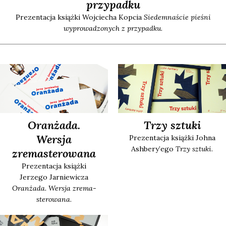
przypadku
Pre­zen­ta­cja książ­ki Woj­cie­cha Kop­cia
Sie­dem­na­ście pie­śni
wypro­wa­dzo­nych z przy­pad­ku
.
Oranżada.
Trzy sztuki
Wersja
Pre­zen­ta­cja książ­ki Joh­na
Ash­be­ry­’e­go
Trzy sztu­ki
.
zremasterowana
Pre­zen­ta­cja książ­ki
Jerze­go Jar­nie­wi­cza
Oran­ża­da. Wer­sja zre­ma­
ste­ro­wa­na
.