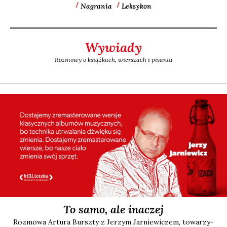
Nagrania
Leksykon
Wywiady
Rozmowy o książkach, wierszach i pisaniu
To samo, ale inaczej
Roz­mo­wa Artu­ra Bursz­ty z Jerzym Jar­nie­wi­czem, towa­rzy­