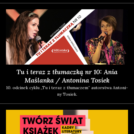
Tu i teraz z tłumaczką nr 10: Ania
Maślanka / Antonina Tosiek
10. odci­nek cyklu „Tu i teraz z tłu­ma­czem” autor­stwa Anto­ni­
ny Tosiek.