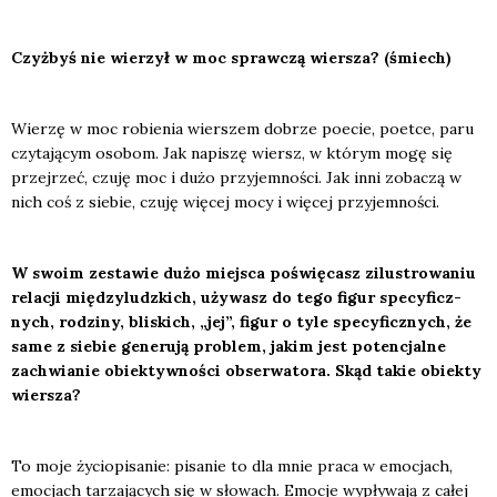
Czyż­byś nie wie­rzył w moc spraw­czą wier­sza? (śmiech)
Wie­rzę w moc robie­nia wier­szem dobrze poecie, poet­ce, paru
czy­ta­ją­cym oso­bom. Jak napi­szę wiersz, w któ­rym mogę się
przej­rzeć, czu­ję moc i dużo przy­jem­no­ści. Jak inni zoba­czą w
nich coś z sie­bie, czu­ję wię­cej mocy i wię­cej przy­jem­no­ści.
W swo­im zesta­wie dużo miej­sca poświę­casz zilu­stro­wa­niu
rela­cji mię­dzy­ludz­kich, uży­wasz do tego figur spe­cy­ficz­
nych, rodzi­ny, bli­skich, „jej”, figur o tyle spe­cy­ficz­nych, że
same z sie­bie gene­ru­ją pro­blem, jakim jest poten­cjal­ne
zachwia­nie obiek­tyw­no­ści obser­wa­to­ra. Skąd takie obiek­ty
wier­sza?
To moje życio­pi­sa­nie: pisa­nie to dla mnie pra­ca w emo­cjach,
emo­cjach tarza­ją­cych się w sło­wach. Emo­cje wypły­wa­ją z całej