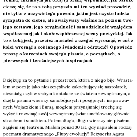
Tom­ku, chciał­bym już tutaj (u bram) wspo­mnieć, jak bar­dzo
cie­szę się, że to z tobą przy­szło mi ten wywiad pro­wa­dzić,
nie tyl­ko z oczy­wi­ste­go powo­du, jakim jest czy­sto ludz­ka
sym­pa­tia do cie­bie, ale zwa­żyw­szy wła­śnie na poziom two­
je­go zesta­wu, jego ory­gi­nal­ność i samo­dziel­ność wzglę­dem
współ­cze­snej jak i oko­łow­spół­cze­snej sce­ny poetyc­kiej. Jak
to z tobą jest, prze­cież musia­łeś z cze­goś wyro­snąć, w coś z
kolei wro­snąć a coś inne­go świa­do­mie odrzu­cić? Opo­wiedz
pro­szę o korze­niach swo­je­go pisa­nia, o począt­kach, o
pierw­szych i teraź­niej­szych inspi­ra­cjach.
Dzię­ku­ję za to pyta­nie i prze­strzeń, któ­ra z nie­go bije. Wra­sta­
łem w poezję jako nie­szczę­śli­wie zako­chu­ją­cy się nasto­la­tek,
nie­śmia­ły, czy­li w sła­bym kon­tak­cie ze świa­tem zewnętrz­nym, a
dzię­ki pisa­niu wier­szy, samo­bój­czych i posęp­nych, inspi­ro­wa­
nych Wojacz­kiem i Bur­są, mogłem przy­naj­mniej tro­chę się
wyżyć i roz­wi­nąć swój wewnętrz­ny świat ume­blo­wa­ny głów­nie
stra­chem i smut­kiem. Potem dłu­go, dłu­go wier­szy nie pisa­łem,
zają­łem się teatrem. Mia­łem ponad 30 lat, gdy napi­sa­łem rodzaj
poema­tu dra­ma­tycz­ne­go „Flu­py ewo­lu­cjy”. Reży­ser­ka Aga­ta