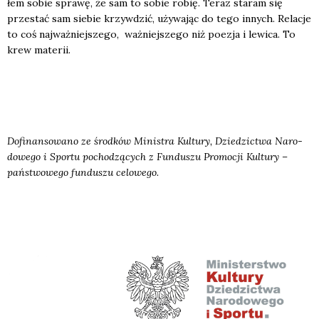
łem sobie spra­wę, że sam to sobie robię. Teraz sta­ram się
prze­stać sam sie­bie krzyw­dzić, uży­wa­jąc do tego innych. Rela­cje
to coś naj­waż­niej­sze­go, waż­niej­sze­go niż poezja i lewi­ca. To
krew mate­rii.
Dofi­nan­so­wa­no ze środ­ków Mini­stra Kul­tu­ry, Dzie­dzic­twa Naro­
do­we­go i Spor­tu pocho­dzą­cych z Fun­du­szu Pro­mo­cji Kul­tu­ry –
pań­stwo­we­go fun­du­szu celo­we­go.