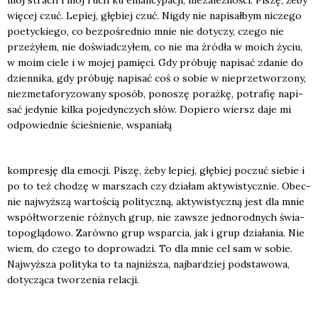
mój strach i mój ruch ku eman­cy­pa­cji, nie­za­leż­no­ści. Piszę, żeby
wię­cej czuć. Lepiej, głę­biej czuć. Nigdy nie napi­sał­bym nicze­go
poetyc­kie­go, co bez­po­śred­nio mnie nie doty­czy, cze­go nie
prze­ży­łem, nie doświad­czy­łem, co nie ma źró­dła w moich życiu,
w moim cie­le i w mojej pamię­ci. Gdy pró­bu­ję napi­sać zda­nie do
dzien­ni­ka, gdy pró­bu­ję napi­sać coś o sobie w nie­prze­two­rzo­ny,
nie­zme­ta­fo­ry­zo­wa­ny spo­sób, pono­szę poraż­kę, potra­fię napi­
sać jedy­nie kil­ka poje­dyn­czych słów. Dopie­ro wiersz daje mi
odpo­wied­nie ście­śnie­nie, wspa­nia­łą
kom­pre­sję dla emo­cji. Piszę, żeby lepiej, głę­biej poczuć sie­bie i
po to też cho­dzę w mar­szach czy dzia­łam akty­wi­stycz­nie. Obec­
nie naj­wyż­szą war­to­ścią poli­tycz­ną, akty­wi­stycz­ną jest dla mnie
współ­two­rze­nie róż­nych grup, nie zawsze jed­no­rod­nych świa­
to­po­glą­do­wo. Zarów­no grup wspar­cia, jak i grup dzia­ła­nia. Nie
wiem, do cze­go to dopro­wa­dzi. To dla mnie cel sam w sobie.
Naj­wyż­sza poli­ty­ka to ta naj­niż­sza, naj­bar­dziej pod­sta­wo­wa,
doty­czą­ca two­rze­nia rela­cji.