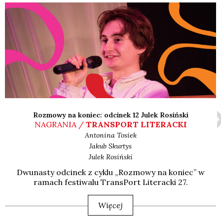
Rozmowy na koniec: odcinek 12 Julek Rosiński
NAGRANIA /
TRANSPORT LITERACKI
Antonina
Tosiek
Jakub
Skurtys
Julek
Rosiński
Dwu­na­sty odci­nek z cyklu „Roz­mo­wy na koniec” w
ramach festi­wa­lu Trans­Port Lite­rac­ki 27.
Więcej