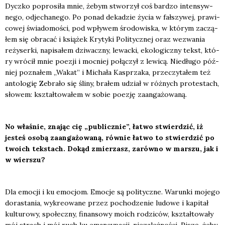
Dycz­ko popro­si­ła mnie, żebym stwo­rzył coś bar­dzo inten­syw­
ne­go, odje­cha­ne­go. Po ponad deka­dzie życia w fał­szy­wej, pra­wi­
co­wej świa­do­mo­ści, pod wpły­wem śro­do­wi­ska, w któ­rym zaczą­
łem się obra­cać i ksią­żek Kry­ty­ki Poli­tycz­nej oraz wezwa­nia
reży­ser­ki, napi­sa­łem dzi­wacz­ny, lewac­ki, eko­lo­gicz­ny tekst, któ­
ry wró­cił mnie poezji i moc­niej połą­czył z lewi­cą. Nie­dłu­go póź­
niej pozna­łem „Wakat” i Micha­ła Kasprza­ka, prze­czy­ta­łem też
anto­lo­gię
Zebra­ło się śli­ny
, bra­łem udział w róż­nych pro­te­stach,
sło­wem: kształ­to­wa­łem w sobie poezję zaan­ga­żo­wa­ną.
No wła­śnie, zna­jąc cię „publicz­nie”, łatwo stwier­dzić, iż
jesteś oso­bą zaan­ga­żo­wa­ną, rów­nie łatwo to stwier­dzić po
two­ich tek­stach. Dokąd zmie­rzasz, zarów­no w mar­szu, jak i
w wier­szu?
Dla emo­cji i ku emo­cjom. Emo­cje są poli­tycz­ne. Warun­ki moje­go
dora­sta­nia, wykre­owa­ne przez pocho­dze­nie ludo­we i kapi­tał
kul­tu­ro­wy, spo­łecz­ny, finan­so­wy moich rodzi­ców, kształ­to­wa­ły