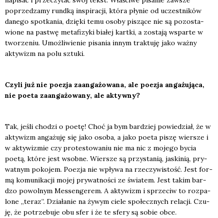
napi­sać i prze­czy­tać swój tekst. Wła­ści­we pisa­nie zawsze
poprze­dza­my rund­ką inspi­ra­cji, któ­ra pły­nie od uczest­ni­ków
dane­go spo­tka­nia, dzię­ki temu oso­by piszą­ce nie są pozo­sta­
wio­ne na pastwę meta­fi­zy­ki bia­łej kart­ki, a zosta­ją wspar­te w
two­rze­niu. Umoż­li­wie­nie pisa­nia innym trak­tu­ję jako waż­ny
akty­wizm na polu sztu­ki.
Czy­li już nie poezja zaan­ga­żo­wa­na, ale poezja anga­żu­ją­ca,
nie poeta zaan­ga­żo­wa­ny, ale aktyw­ny?
Tak, jeśli cho­dzi o poetę! Choć ja bym bar­dziej powie­dział, że w
akty­wizm anga­żu­ję się jako oso­ba, a jako poeta piszę wier­sze i
w akty­wi­zmie czy pro­te­sto­wa­niu nie ma nic z moje­go bycia
poetą, któ­re jest wsob­ne. Wier­sze są przy­sta­nią, jaski­nią, pry­
wat­nym poko­jem. Poezja nie wpły­wa na rze­czy­wi­stość. Jest for­
mą komu­ni­ka­cji mojej pry­wat­no­ści ze świa­tem. Jest takim bar­
dzo powol­nym Mes­sen­ge­rem. A akty­wizm i sprze­ciw to roz­pa­
lo­ne „teraz”. Dzia­ła­nie na żywym cie­le spo­łecz­nych rela­cji. Czu­
ję, że potrze­bu­je obu sfer i że te sfe­ry są sobie obce.