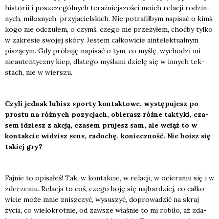
histo­rii i poszcze­gól­nych teraź­niej­szo­ści moich rela­cji rodzin­
nych, miło­snych, przy­ja­ciel­skich. Nie potra­fił­bym napi­sać o kimś,
kogo nie odczu­łem, o czymś, cze­go nie prze­ży­łem, choć­by tyl­ko
w zakre­sie swo­jej skó­ry. Jestem cał­ko­wi­cie ain­te­lek­tu­al­nym
piszą­cym. Gdy pró­bu­ję napi­sać o tym, co myślę, wycho­dzi mi
nie­au­ten­tycz­ny kiep, dla­te­go myśla­mi dzie­lę się w innych tek­
stach, nie w wier­szu.
Czy­li jed­nak lubisz spor­ty kon­tak­to­we, wystę­pu­jesz po
pro­stu na róż­nych pozy­cjach, obie­rasz róż­ne tak­ty­ki, cza­
sem idziesz z akcją, cza­sem pru­jesz sam, ale wciąż to w
kon­tak­cie widzisz sens, rado­chę, koniecz­ność. Nie boisz się
takiej gry?
Faj­nie to opi­sa­łeś! Tak, w kon­tak­cie, w rela­cji, w ocie­ra­niu się i w
zde­rze­niu. Rela­cja to coś, cze­go boję się naj­bar­dziej, co cał­ko­
wi­cie może mnie znisz­czyć, wysu­szyć, dopro­wa­dzić na skraj
życia, co wie­lo­krot­nie, od zawsze wła­śnie to mi robi­ło, aż zda­