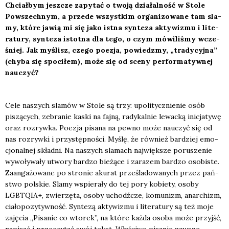
Chciał­bym jesz­cze zapy­tać o two­ją dzia­łal­ność w Sto­le
Powszech­nym, a przede wszyst­kim orga­ni­zo­wa­ne tam sla­
my, któ­re jawią mi się jako ist­na syn­te­za akty­wi­zmu i lite­
ra­tu­ry, syn­te­za istot­na dla tego, o czym mówi­li­śmy wcze­
śniej. Jak myślisz, cze­go poezja, powiedz­my, „tra­dy­cyj­na”
(chy­ba się spo­ci­łem), może się od sce­ny per­for­ma­tyw­nej
nauczyć?
Cele naszych sla­mów w Sto­le są trzy: upo­li­tycz­nie­nie osób
piszą­cych, zebra­nie kaski na faj­ną, rady­kal­nie lewac­ką ini­cja­ty­wę
oraz roz­ryw­ka. Poezja pisa­na na pew­no może nauczyć się od
nas roz­ryw­ki i przy­stęp­no­ści. Myślę, że rów­nież bar­dziej emo­
cjo­nal­nej skład­ni. Na naszych sla­mach naj­więk­sze poru­sze­nie
wywo­ły­wa­ły utwo­ry bar­dzo bie­żą­ce i zara­zem bar­dzo oso­bi­ste.
Zaan­ga­żo­wa­ne po stro­nie aku­rat prze­śla­do­wa­nych przez pań­
stwo pol­skie. Sla­my wspie­ra­ły do tej pory kobie­ty, oso­by
LGBTQIA+, zwie­rzę­ta, oso­by uchodź­cze, komu­nizm, anar­chizm,
cia­ło­po­zy­tyw­ność. Syn­te­zą akty­wi­zmu i lite­ra­tu­ry są też moje
zaję­cia „Pisa­nie co wto­rek”, na któ­re każ­da oso­ba może przyjść,