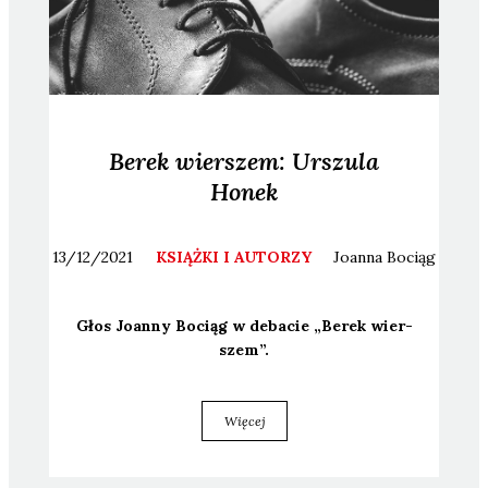
Berek wierszem: Urszula
Honek
13/12/2021
KSIĄŻKI I AUTORZY
Joanna
Bociąg
Głos Joan­ny Bociąg w deba­cie „Berek wier­
szem”.
Więcej