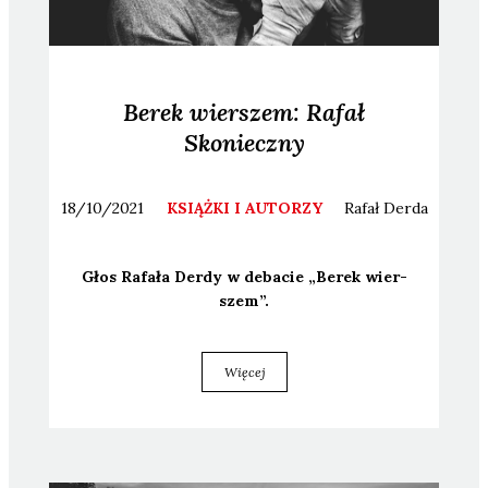
Berek wierszem: Rafał
Skonieczny
18/10/2021
KSIĄŻKI I AUTORZY
Rafał
Derda
Głos Rafa­ła Der­dy w deba­cie „Berek wier­
szem”.
Więcej