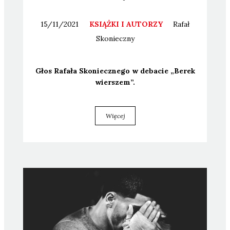
15/11/2021
KSIĄŻKI I AUTORZY
Rafał
Skonieczny
Głos Rafa­ła Sko­niecz­ne­go w deba­cie „Berek
wier­szem”.
Więcej