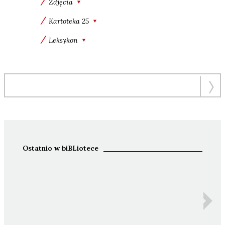
Zdjęcia
Kartoteka 25
Leksykon
Ostatnio w biBLiotece
Ida 
Z
An