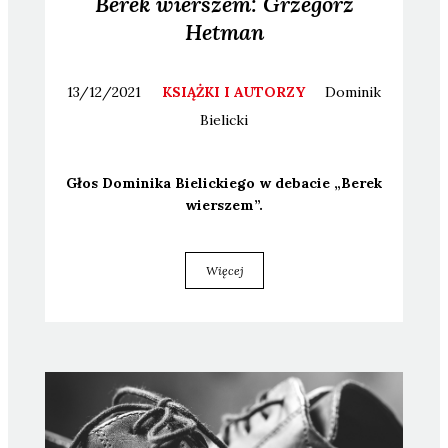
Berek wierszem: Grzegorz
Hetman
13/12/2021
KSIĄŻKI I AUTORZY
Dominik
Bielicki
Głos Domi­ni­ka Bie­lic­kie­go w deba­cie „Berek
wier­szem”.
Więcej