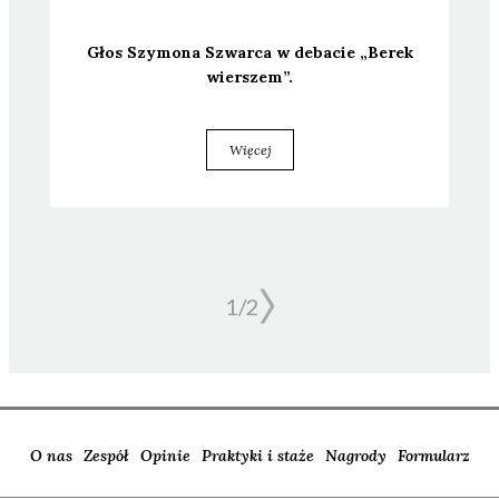
Głos Szy­mo­na Szwar­ca w deba­cie „Berek
wier­szem”.
Więcej
1/
2
O nas
Zespół
Opinie
Praktyki i staże
Nagrody
Formularz