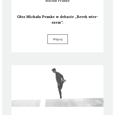
Michał
Pranke
Głos Micha­ła Pran­ke w deba­cie „Berek wier­
szem”.
Więcej