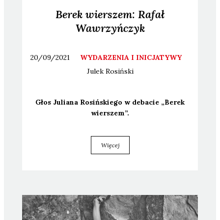
Berek wierszem: Rafał
Wawrzyńczyk
20/09/2021
WYDARZENIA I INICJATYWY
Julek
Rosiński
Głos Julia­na Rosiń­skie­go w deba­cie „Berek
wier­szem”.
Więcej