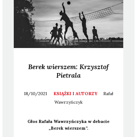
Berek wierszem: Krzysztof
Pietrala
18/10/2021
KSIĄŻKI I AUTORZY
Rafał
Wawrzyńczyk
Głos Rafa­ła Waw­rzyń­czy­ka w deba­cie
„Berek wier­szem”.