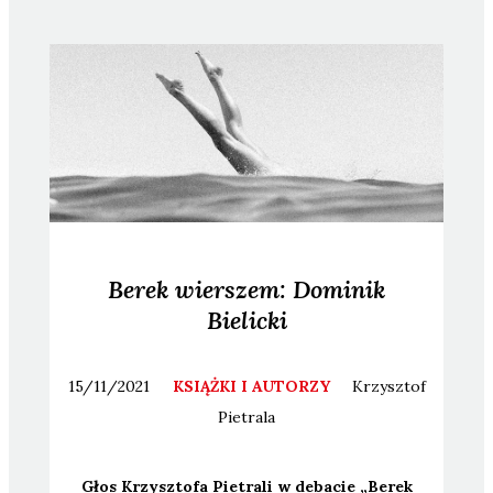
Berek wierszem: Dominik
Bielicki
15/11/2021
KSIĄŻKI I AUTORZY
Krzysztof
Pietrala
Głos Krzysz­to­fa Pie­tra­li w deba­cie „Berek