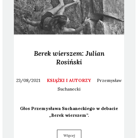
Berek wierszem: Julian
Rosiński
23/08/2021
KSIĄŻKI I AUTORZY
Przemysław
Suchanecki
Głos Prze­my­sła­wa Sucha­nec­kie­go w deba­cie
„Berek wier­szem”.
Więcej