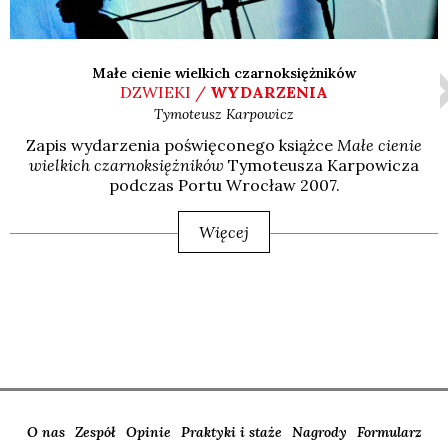
Małe cienie wielkich czarnoksiężników
DZWIEKI /
WYDARZENIA
Tymoteusz
Karpowicz
Zapis wyda­rze­nia poświę­co­ne­go książ­ce
Małe cie­nie
wiel­kich czar­no­księż­ni­ków
Tymo­te­usza Kar­po­wi­cza
pod­czas Por­tu Wro­cław 2007.
Więcej
O nas
Zespół
Opinie
Praktyki i staże
Nagrody
Formularz