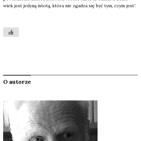
wiek jest jedy­ną isto­tą, któ­ra nie zga­dza się być tym, czym jest”.
O autorze