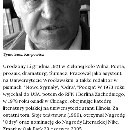
Tymoteusz
Karpowicz
Urodzony 15 grudnia 1921 w Zielonej koło Wilna. Poeta,
prozaik, dramaturg, tłumacz. Pracował jako asystent
na Uniwersytecie Wrocławskim, a także redaktor w
pismach: "Nowe Sygnały", "Odra", "Poezja". W 1973 roku
wyjechał do USA, potem do RFN i Berlina Zachodniego,
w 1978 roku osiadł w Chicago, obejmując katedrę
literatury polskiej na uniwersytecie stanu Illinois. Za
ostatni tom,
Słoje zadrzewne
(1999), otrzymał Nagrodę
"Odry" oraz nominację do Nagrody Literackiej Nike.
Zmarł w Oak Park 29 czerwca 2005.