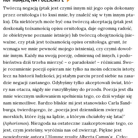
Twór­czą nega­cją (ptak jest czymś innym niż jego opis doko­na­ny
przez orni­to­lo­ga i to kusi mnie, by zna­leźć się w tym innym pta­
ku). Dla nie­któ­rych może być ona twór­czą akcep­ta­cją (ptak jest
dosko­na­łą toż­sa­mo­ścią opi­su orni­to­lo­ga, daje ogrom­ną radość,
że obiek­tyw­ne pozna­nie ist­nie­je) lub twór­czą obo­jęt­no­ścią (nie­
waż­ne, czy ptak jest toż­sa­mo­ścią opi­su orni­to­lo­ga, grunt, że
wzma­ga we mnie pew­ność moje­go ist­nie­nia), czy czymś dowol­
nie innym. Każ­dy ma swo­ją poezję, odmien­ną od innych, i podo­
bień­stwa dziś trze­ba mie­rzyć – o para­dok­sie! – róż­ni­ca­mi. Swo­
je rozu­mie­nie poezji opie­ram nie tyl­ko na moim odczu­ciu isto­ty,
lecz na histo­rii ludz­ko­ści, jej sta­łym par­ciu przed sie­bie na zasa­
dzie nega­cji zasta­ne­go. Gdy­by­śmy tyl­ko akcep­to­wa­li świat, któ­
ry nas ota­cza, nigdy nie ruszy­li­by­śmy do przo­du. Poezja jest dla
mnie wiecz­nym usi­ło­wa­niem speł­nie­nia tego, co dziś wyda­je się
nam nie­moż­li­we. Bar­dzo bli­skie mi jest sta­no­wi­sko Car­la Sand­
bur­ga, twier­dzą­ce­go, że „poezja jest dzien­ni­kiem zwie­rząt
mor­skich, któ­re żyją na lądzie, a któ­rym chcia­ło­by się latać”
(
Apho­ri­smos
). Nie­zgo­da na osta­tecz­ne zaak­cep­to­wa­nie tego, co
jest, czym jeste­śmy, wyróż­nia nas od zwie­rząt. Pięk­ne jest
powie­dze­nie auto­ra
L’Homme revol­te
Alber­ta Camus’a: „Czło­