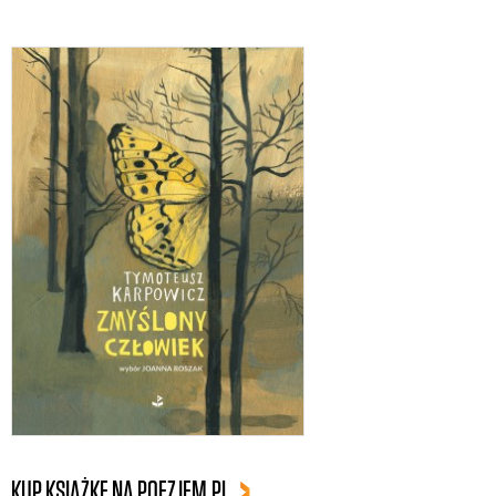
KUP KSIĄŻKĘ NA POEZJEM.PL