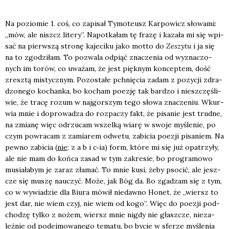
Na pozio­mie 1. coś, co zapi­sał Tymo­te­usz Kar­po­wicz sło­wa­mi:
„mów, ale niszcz lite­ry”. Napo­tka­łam tę fra­zę i kaza­ła mi się wpi­
sać na pierw­szą stro­nę kaje­ci­ku jako mot­to do
Zeszy­tu
i ja się
na to zgo­dzi­łam. To pozwa­la odpiąć zna­cze­nia od wyzna­czo­
nych im torów, co uwa­żam, że jest pięk­nym kon­cep­tem, dość
zresz­tą mistycz­nym. Pozo­sta­łe pchnię­cia zadam z pozy­cji zdra­
dzo­ne­go kochan­ka, bo kocham poezję tak bar­dzo i nie­szczę­śli­
wie, że tra­cę rozum w naj­gor­szym tego sło­wa zna­cze­niu. Wkur­
wia mnie i dopro­wa­dza do roz­pa­czy fakt, że pisa­nie jest trud­ne,
na zmia­nę więc odrzu­cam wszel­ką wia­rę w swo­je myśle­nie, po
czym powra­cam z zamia­rem odwe­tu, zabi­cia poezji pisa­niem. Na
pew­no zabi­cia (
nie
: z a b i c‑ia) form, któ­re mi się już opa­trzy­ły,
ale nie mam do koń­ca zasad w tym zakre­sie, bo pro­gra­mo­wo
musia­ła­bym je zaraz zła­mać. To mnie kusi, żeby pso­cić, ale jesz­
cze się muszę nauczyć. Może, jak Bóg da. Bo zga­dzam się z tym,
co w wywia­dzie dla Biu­ra mówił nie­daw­no Honet, że „wiersz to
jest dar, nie wiem czyj, nie wiem od kogo”. Więc do poezji pod­
cho­dzę tyl­ko z nożem, wiersz mnie nigdy nie głasz­cze, nie­za­
leż­nie od podej­mo­wa­ne­go tema­tu, bo bycie w sfe­rze myśle­nia