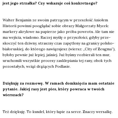
jest jego strzał­ka? Czy wska­zu­je coś kon­kret­ne­go?
Wal­ter Ben­ja­min ze swo­im patrzą­cym w prze­szłość Anio­łem
Histo­rii powin­ni pooglą­dać sobie obra­zy Mał­go­rza­ty Mycek:
mar­ke­ry akry­lo­we na papie­rze jako pró­ba powro­tu. Ale tam nie
ma wej­ścia, wia­do­mo. Raczej myślę o przy­szło­ści, gdy­by prze­
sko­czyć ten dziw­ny, strasz­ny czas zapę­tlo­ny na gra­ni­cy pol­sko-
bia­ło­ru­skiej, do któ­re­go nawią­zu­jesz (wiersz: „City of Zeug­ma”),
było­by pew­nie już lepiej, jaśniej. Już byśmy roz­bie­ra­li ten mur,
uru­cho­mi­li wszyst­kie pro­ce­sy zaskle­pia­nia tej rany, obok tych
pozo­sta­łych, wciąż drą­żą­cych Pod­la­sie.
Dzię­ku­ję za roz­mo­wę. W ramach domknię­cia mam ostat­nie
pyta­nie. Jakiej rasy jest pies, któ­ry powra­ca w two­ich
wier­szach?
Też dzię­ku­ję. To kun­del, któ­ry łapie za ser­ce. Zna­czy wer­sal­kę.