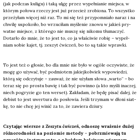
(jak pod­czas kuli­gu) i taką ulgę przez wypeł­nia­nie miej­sca, w
któ­rym poło­wa rze­czy jest już prze­cież zro­bio­na. To wszyst­ko
prze­ży­łam wię­cej niż raz. To mi się też przy­po­mnia­ło naraz i na
chwi­lę uspo­ko­iło, bo wrzu­ci­łam myśle­nie zno­wu w jakieś pry­
wat­ne miej­sce, z któ­re­go nie muszę się niko­mu tłu­ma­czyć.
Dotar­ło do mnie, że to jest to, co ja wła­ści­wie robię – wypeł­
niam sobie kajet, tj. zeszyt ćwi­czeń, bo to są takie wpraw­ki.
To jest też o gło­sie, bo dla mnie nie było w ogó­le oczy­wi­ste, że
mogę go uży­wać, być pod­mio­tem jakiej­kol­wiek wypo­wie­dzi,
któ­rą się odczy­tu­je – zauważ, że nie uży­łam sło­wa „war­to” – bo
teraz się po pro­stu bawię i tak być powin­no (a kto myśli ina­czej,
niech pogry­zie go ten wer­set). Zakła­dam, że będę pisać dalej, że
debiut to jest uwer­tu­ra do posło­wia. Jeśli trzy­mam w dło­ni siat­
kę, to nie chcę jej winić za to, że zawie­ra dziu­ry.
Czy­ta­jąc wier­sze z
Zeszy­tu ćwi­czeń,
odno­szę wra­że­nie dużej
róż­no­rod­no­ści na pozio­mie meto­dy – pobrzmie­wa­ją tu