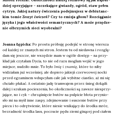
Miłosz Fle­szar: Oko­licz­no­ści naszej roz­mo­wy są jak naj­bar­
dziej sprzy­ja­ją­ce – szcze­ka­ją­ce gwiaz­dy, ogród, staw pełen
cytryn. Jakiej natu­ry ćwi­cze­nia podej­mu­jesz w debiu­tanc­
kim tomie
Zeszyt ćwi­czeń
? Czy to emi­sja gło­su? Roz­cią­ga­nie
języ­ka i jego wła­ści­wo­ści seman­tycz­nych? A może przę­dze­
nie olbrzy­mich sie­ci wyobraź­ni?
Joan­na Łępic­ka:
Po pro­stu pró­bu­ję podejść w stro­nę wier­sza
od każ­dej ze zna­nych mi stron. Jestem tu od nie­daw­na i roz­glą­
dam się jesz­cze, nie wszę­dzie mam w ogó­le dostęp – na przy­
kład jak czy­ta­łam Dycia, to nie od razu mogłam wejść w jego
miej­sce, nudzi­ło mnie. To było
Imię i zna­mię
, któ­re to niby
widzia­łam już wcze­śniej, ale dopie­ro jakiejś czerw­co­wej noc­ki
przed egza­mi­nem wdup­cy­łam całe jak wybit­ne ciast­ko, aż mi się
chcia­ło pła­kać. A ostat­nio jadę tram­wa­jem przez śnieg dokądś
dalej i szu­kam pocie­sze­nia, bo oko­licz­no­ści są zawsze nie­sprzy­
ja­ją­ce, no i cyk – chrzą­śnię­cie butów na pul­pi­cie bło­ta przy­nio­
sło mi na myśl inne zaspy, zdej­mo­wa­nie i susze­nie butów przy
pie­cu i to odrę­twie­nie, któ­re nie­sie wni­ka­ją­cy do środ­ka mróz,
bez­rad­ność środ­ka lasu, poczu­cie pędu zie­mi giną­cej pod cia­łem