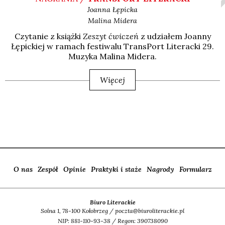
Joanna
Łępicka
Malina
Midera
Czy­ta­nie z książ­ki
Zeszyt ćwi­czeń
z udzia­łem Joan­ny
Łępic­kiej w ramach festi­wa­lu Trans­Port Lite­rac­ki 29.
Muzy­ka Mali­na Mide­ra.
Więcej
O nas
Zespół
Opinie
Praktyki i staże
Nagrody
Formularz
Biuro Literackie
Solna 1, 78-100 Kołobrzeg / poczta@biuroliterackie.pl
NIP: 881-110-93-38 / Regon: 390738090