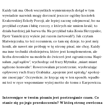
Każ­dy tak ma. Obok wszyst­kich wymie­nio­nych dotąd w tym
wywia­dzie nazwisk mogę dorzu­cić jesz­cze ogól­ny kocio­łek
Kra­kow­skiej Szko­ły Poezji, ale lepiej zacznę odej­mo­wać, bo na
przy­kład czy­tam i lubię rze­czy, z któ­rych nie umiem kraść, to
dzia­ła bar­dziej jak bar­wa tła. Na przy­kład taka Zosia Skrzy­pu­lec,
Pjotr Yanic­ki (czy wyście już razem żar­to­wa­li?). Jak czy­tam
Matwiej­czu­ka, to też rozu­miem, co tam się dzie­je, to jest mój
konik, ale nawet nie pró­bu­ję w tę stro­nę pisać, nie chcę. Każ­dy
ma inne tech­ni­ki zło­dziej­stwa, któ­re jest kom­ple­men­tem, ale
licz­ba dzwon­ków na mode­lu do ćwi­czeń jest ogra­ni­czo­na. Napi­
sa­łam „sąd sądów”, wycho­dząc od fra­zy Myt­ni­ka: „miast miast
sądzo­no kon­wa­lie”. Rowe­ro­wa­łam prze­strze­nie, wyobra­ża­jąc
opły­wo­wy ruch fra­zy Gra­bia­ka: „spo­je­nie jest spiralą/ spo­koj­
nie zno­si jajo”. Oczy­wi­ście, że krę­cąc się w ten spo­sób, wpa­dło
mi też w ręce wspo­mnia­ne wyżej mot­to do tomu z Kar­po­wi­cza.
Inte­re­su­ją­ce w two­im pisa­niu jest postrze­ga­nie cza­su. Co
sta­nie się po jego prze­sko­cze­niu? W któ­rą stro­nę zwró­co­na