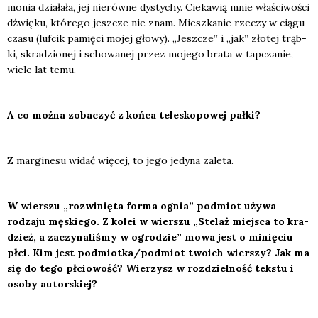
mo­nia dzia­ła­ła, jej nie­rów­ne dys­ty­chy. Cie­ka­wią mnie wła­ści­wo­ści
dźwię­ku, któ­re­go jesz­cze nie znam. Miesz­ka­nie rze­czy w cią­gu
cza­su (luf­cik pamię­ci mojej gło­wy). „Jesz­cze” i „jak” zło­tej trąb­
ki, skra­dzio­nej i scho­wa­nej przez moje­go bra­ta w tap­cza­nie,
wie­le lat temu.
A co moż­na zoba­czyć z koń­ca tele­sko­po­wej pał­ki?
Z mar­gi­ne­su widać wię­cej, to jego jedy­na zale­ta.
W wier­szu „roz­wi­nię­ta for­ma ognia” pod­miot uży­wa
rodza­ju męskie­go. Z kolei w wier­szu „Ste­laż miej­sca to kra­
dzież, a zaczy­na­li­śmy w ogro­dzie” mowa jest o minię­ciu
płci. Kim jest podmiotka/podmiot two­ich wier­szy? Jak ma
się do tego płcio­wość? Wie­rzysz w roz­dziel­ność tek­stu i
oso­by autor­skiej?