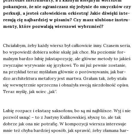
prze­róż­ne instru­men­ty, a z każ­dym kolej­nym wier­szem
poka­zu­jesz, że nie ogra­ni­czasz się jedy­nie do smycz­ków czy
per­ku­sji, a jesteś czło­wie­kiem orkie­strą! Jakie dźwię­ki inte­
re­su­ją cię naj­bar­dziej w pisa­niu? Czy masz ulu­bio­ne instru­
men­ty, któ­re pozwa­la­ją wier­szo­wi wybrzmieć?
Chcia­ła­bym, żeby każ­dy wiersz był cał­ko­wi­cie inny. Cza­sem seria,
bo wypo­wiedź dobie­ra sobie ska­lę jak chce. Na pozio­mie for­
mal­nym bar­dzo lubię juk­sta­po­zy­cję, ale głów­ne meto­dy to jakieś
zwy­czaj­ne wyry­wa­nie się języ­ko­wi. To mi już pew­nie zosta­nie,
na przy­kład teraz myśla­łam głów­nie o porów­ny­wa­niu, jak bar­
dzo archi­tek­tu­ra meta­fo­ry jest mar­twa. Gra­łam tak, żeby sta­ła
się wewnętrz­nie sprzecz­na i obna­ży­ła swo­ją nie­zdol­ność opi­su.
Teraz myślę, jak uciec „jak”.
Lubię roz­pacz i eks­ta­zę sak­so­fo­nu, bo są mi naj­bliż­sze. Wyj i nie
pozwól usnąć – to z Justy­ny Kuli­kow­skiej, sły­szę to, ale tak
dobrze jak ona nie potra­fię. W kom­po­zy­cji wier­sza inte­re­su­je
mnie też chy­ba bar­dziej spo­sób, jak spra­wić, żeby zła­ma­na har­