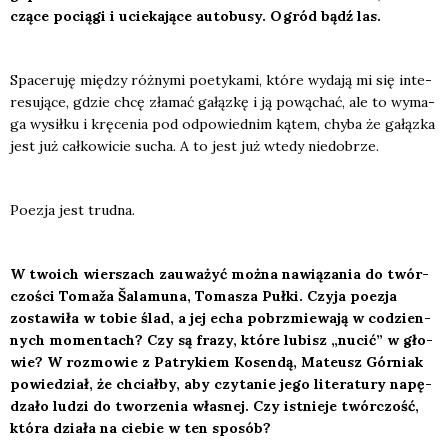
czą­ce pocią­gi i ucie­ka­ją­ce auto­bu­sy. Ogród bądź las.
Spa­ce­ru­ję mię­dzy róż­ny­mi poety­ka­mi, któ­re wyda­ją mi się inte­
re­su­ją­ce, gdzie chcę zła­mać gałąz­kę i ją pową­chać, ale to wyma­
ga wysił­ku i krę­ce­nia pod odpo­wied­nim kątem, chy­ba że gałąz­ka
jest już cał­ko­wi­cie sucha. A to jest już wte­dy nie­do­brze.
Poezja jest trud­na.
W two­ich wier­szach zauwa­żyć moż­na nawią­za­nia do twór­
czo­ści Toma­ža Šala­mu­na, Toma­sza Puł­ki. Czy­ja poezja
zosta­wi­ła w tobie ślad, a jej echa pobrzmie­wa­ją w codzien­
nych momen­tach? Czy są fra­zy, któ­re lubisz „nucić” w gło­
wie? W roz­mo­wie z Patry­kiem Kosen­dą, Mate­usz Gór­niak
powie­dział, że chciał­by, aby czy­ta­nie jego lite­ra­tu­ry napę­
dza­ło ludzi do two­rze­nia wła­snej. Czy ist­nie­je twór­czość,
któ­ra dzia­ła na cie­bie w ten spo­sób?