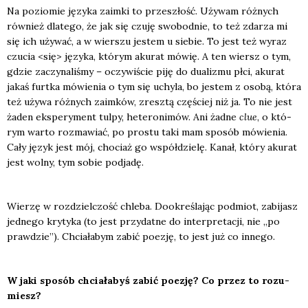
Na pozio­mie języ­ka zaim­ki to prze­szłość. Uży­wam róż­nych
rów­nież dla­te­go, że jak się czu­ję swo­bod­nie, to też zda­rza mi
się ich uży­wać, a w wier­szu jestem u sie­bie. To jest też wyraz
czu­cia <się> języ­ka, któ­rym aku­rat mówię. A ten wiersz o tym,
gdzie zaczy­na­li­śmy – oczy­wi­ście piję do duali­zmu płci, aku­rat
jakaś furt­ka mówie­nia o tym się uchy­la, bo jestem z oso­bą, któ­ra
też uży­wa róż­nych zaim­ków, zresz­tą czę­ściej niż ja. To nie jest
żaden eks­pe­ry­ment tul­py, hete­ro­ni­mów. Ani żad­ne
clue
, o któ­
rym war­to roz­ma­wiać, po pro­stu taki mam spo­sób mówie­nia.
Cały język jest mój, cho­ciaż go współ­dzie­lę. Kanał, któ­ry aku­rat
jest wol­ny, tym sobie pod­ja­dę.
Wie­rzę w roz­dziel­czość chle­ba. Dookre­śla­jąc pod­miot, zabi­jasz
jed­ne­go kry­ty­ka (to jest przy­dat­ne do inter­pre­ta­cji, nie „po
praw­dzie”). Chcia­ła­bym zabić poezję, to jest już co inne­go.
W jaki spo­sób chcia­ła­byś zabić poezję? Co przez to rozu­
miesz?