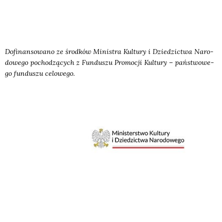
Dofi­nan­so­wa­no ze środ­ków Mini­stra Kul­tu­ry i Dzie­dzic­twa Naro­
do­we­go pocho­dzą­cych z Fun­du­szu Pro­mo­cji Kul­tu­ry – pań­stwo­we­
go fun­du­szu celo­we­go.