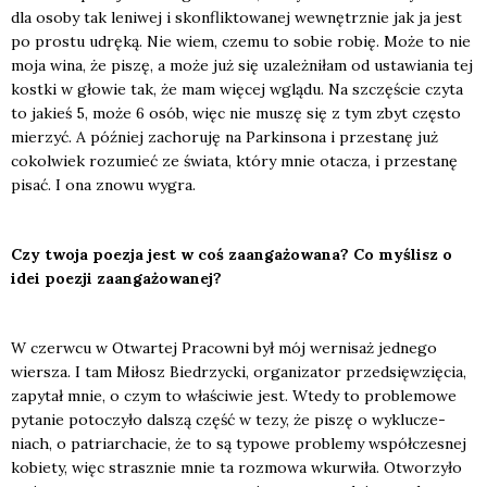
dla oso­by tak leni­wej i skon­flik­to­wa­nej wewnętrz­nie jak ja jest
po pro­stu udrę­ką. Nie wiem, cze­mu to sobie robię. Może to nie
moja wina, że piszę, a może już się uza­leż­ni­łam od usta­wia­nia tej
kost­ki w gło­wie tak, że mam wię­cej wglą­du. Na szczę­ście czy­ta
to jakieś 5, może 6 osób, więc nie muszę się z tym zbyt czę­sto
mie­rzyć. A póź­niej zacho­ru­ję na Par­kin­so­na i prze­sta­nę już
cokol­wiek rozu­mieć ze świa­ta, któ­ry mnie ota­cza, i prze­sta­nę
pisać. I ona zno­wu wygra.
Czy two­ja poezja jest w coś zaan­ga­żo­wa­na? Co myślisz o
idei poezji zaan­ga­żo­wa­nej?
W czerw­cu w Otwar­tej Pra­cow­ni był mój wer­ni­saż jed­ne­go
wier­sza. I tam Miłosz Bie­drzyc­ki, orga­ni­za­tor przed­się­wzię­cia,
zapy­tał mnie, o czym to wła­ści­wie jest. Wte­dy to pro­ble­mo­we
pyta­nie poto­czy­ło dal­szą część w tezy, że piszę o wyklu­cze­
niach, o patriar­cha­cie, że to są typo­we pro­ble­my współ­cze­snej
kobie­ty, więc strasz­nie mnie ta roz­mo­wa wkur­wi­ła. Otwo­rzy­ło