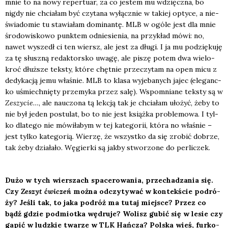
mnie to na nowy reper­tu­ar, za co jestem mu wdzięcz­na, bo
nigdy nie chcia­łam być czy­ta­na wyłącz­nie w takiej opty­ce, a nie­
świa­do­mie tu sta­wia­łam domi­nan­tę. MLB w ogó­le jest dla mnie
śro­do­wi­sko­wo punk­tem odnie­sie­nia, na przy­kład mówi: no,
nawet wyszedł ci ten wiersz, ale jest za dłu­gi. I ja mu podzię­ku­ję
za tę słusz­ną redak­tor­sko uwa­gę, ale piszę potem dwa wie­lo­
kroć dłuż­sze tek­sty, któ­re chęt­nie prze­czy­tam na open micu z
dedy­ka­cją jemu wła­śnie. MLB to kla­sa wyje­ba­nych jajec (ele­ganc­
ko uśmiech­nię­ty prze­my­ka przez salę). Wspo­mnia­ne tek­sty są w
Zeszy­cie…
, ale nauczo­na tą lek­cją tak je chcia­łam uło­żyć, żeby to
nie był jeden postu­lat, bo to nie jest książ­ka pro­ble­mo­wa. I tyl­
ko dla­te­go nie mówi­ła­bym w tej kate­go­rii, któ­ra no wła­śnie –
jest tyl­ko kate­go­rią. Wie­rzę, że wszyst­ko da się zro­bić dobrze,
tak żeby dzia­ła­ło. Węgier­ki są jak­by stwo­rzo­ne do per­li­czek.
Dużo w tych wier­szach spa­ce­ro­wa­nia, prze­cha­dza­nia się.
Czy
Zeszyt ćwi­czeń
moż­na odczy­ty­wać w kon­tek­ście podró­
ży? Jeśli tak, to jaka podróż ma tutaj miej­sce? Przez co
bądź gdzie pod­miot­ka wędru­je? Wolisz gubić się w lesie czy
gapić w ludz­kie twa­rze w TLK Hań­cza? Pol­ska wieś, fur­ko­