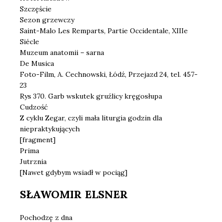
Szczęście
Sezon grzewczy
Saint-Malo Les Remparts, Partie Occidentale, XIIIe
Siécle
Muzeum anatomii – sarna
De Musica
Foto-Film, A. Cechnowski, Łódź, Przejazd 24, tel. 457-
23
Rys 370. Garb wskutek gruźlicy kręgosłupa
Cudzość
Z cyklu Zegar, czyli mała liturgia godzin dla
niepraktykujących
[fragment]
Prima
Jutrznia
[Nawet gdybym wsiadł w pociąg]
SŁAWOMIR ELSNER
Pochodzę z dna