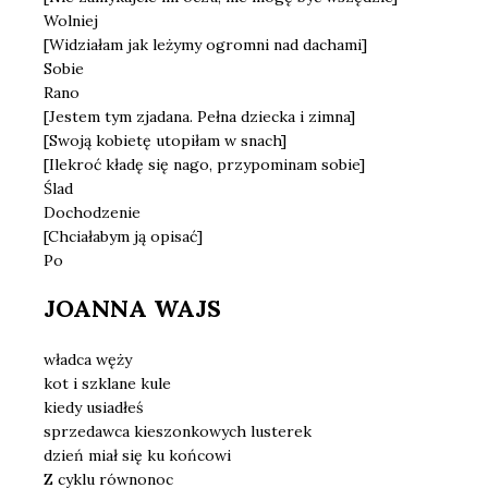
Wolniej
[Widziałam jak leżymy ogromni nad dachami]
Sobie
Rano
[Jestem tym zjadana. Pełna dziecka i zimna]
[Swoją kobietę utopiłam w snach]
[Ilekroć kładę się nago, przypominam sobie]
Ślad
Dochodzenie
[Chciałabym ją opisać]
Po
JOANNA WAJS
władca węży
kot i szklane kule
kiedy usiadłeś
sprzedawca kieszonkowych lusterek
dzień miał się ku końcowi
Z cyklu równonoc