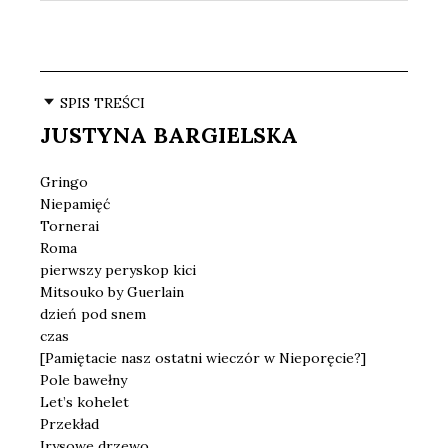
SPIS TREŚCI
JUSTYNA BARGIELSKA
Gringo
Niepamięć
Tornerai
Roma
pierwszy peryskop kici
Mitsouko by Guerlain
dzień pod snem
czas
[Pamiętacie nasz ostatni wieczór w Nieporęcie?]
Pole bawełny
Let’s kohelet
Przekład
Irysowe drzewo