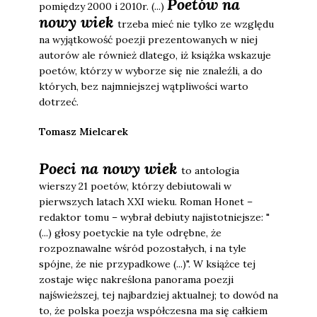
Poetów na
pomiędzy 2000 i 2010r. (...)
nowy wiek
trzeba mieć nie tylko ze względu
na wyjątkowość poezji prezentowanych w niej
autorów ale również dlatego, iż książka wskazuje
poetów, którzy w wyborze się nie znaleźli, a do
których, bez najmniejszej wątpliwości warto
dotrzeć.
Tomasz Mielcarek
Poeci na nowy wiek
to antologia
wierszy 21 poetów, którzy debiutowali w
pierwszych latach XXI wieku. Roman Honet –
redaktor tomu – wybrał debiuty najistotniejsze: "
(...) głosy poetyckie na tyle odrębne, że
rozpoznawalne wśród pozostałych, i na tyle
spójne, że nie przypadkowe (...)". W książce tej
zostaje więc nakreślona panorama poezji
najświeższej, tej najbardziej aktualnej; to dowód na
to, że polska poezja współczesna ma się całkiem