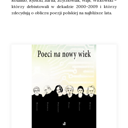
Rolan­do, Rybic­ki, Sar­na, Szy­cho­wiak, Wajs, Wit­kow­ski –
któ­rzy debiu­to­wa­li w deka­dzie 2000–2009 i któ­rzy
zde­cy­du­ją o obli­czu poezji pol­skiej na naj­bliż­sze lata.