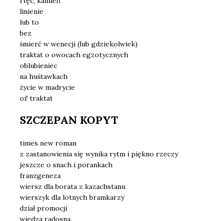
rtęć, kamień
linienie
lub to
bez
śmierć w wenecji (lub gdziekolwiek)
traktat o owocach egzotycznych
oblubieniec
na huśtawkach
życie w madrycie
oi! traktat
SZCZEPAN KOPYT
times new roman
z zastanowienia się wynika rytm i piękno rzeczy
jeszcze o snach i porankach
franzgeneza
wiersz dla borata z kazachstanu
wierszyk dla lotnych bramkarzy
dział promocji
wiedza radosna