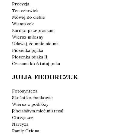
Precyzja
Ten człowiek
Mówię do ciebie
Wianuszek
Bardzo przepraszam
Wiersz miłosny
Udawaj, że mnie nie ma
Piosenka pijaka
Piosenka pijaka II
Czasami ktoś tutaj puka
JULIA FIEDORCZUK
Fotosynteza
Skośni kochankowie
Wiersz z podróży
[chciałabym mieć mistrza]
Chrząszcz
Narcyza
Ramię Oriona