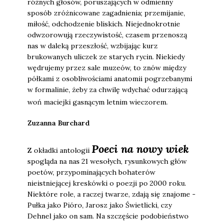
różnych głosów, poruszających w odmienny
sposób zróżnicowane zagadnienia; przemijanie,
miłość, odchodzenie bliskich. Niejednokrotnie
odwzorowują rzeczywistość, czasem przenoszą
nas w daleką przeszłość, wzbijając kurz
brukowanych uliczek ze starych rycin. Niekiedy
wędrujemy przez sale muzeów, to znów między
półkami z osobliwościami anatomii pogrzebanymi
w formalinie, żeby za chwilę wdychać odurzającą
woń maciejki gasnącym letnim wieczorem.
Zuzanna Burchard
Poeci na nowy wiek
Z okładki antologii
spogląda na nas 21 wesołych, rysunkowych głów
poetów, przypominających bohaterów
nieistniejącej kreskówki o poezji po 2000 roku.
Niektóre role, a raczej twarze, zdają się znajome -
Pułka jako Pióro, Jarosz jako Świetlicki, czy
Dehnel jako on sam. Na szczęście podobieństwo