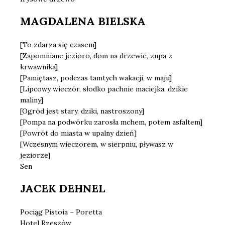
MAGDALENA BIELSKA
[To zdarza się czasem]
[Zapomniane jezioro, dom na drzewie, zupa z
krwawnika]
[Pamiętasz, podczas tamtych wakacji, w maju]
[Lipcowy wieczór, słodko pachnie maciejka, dzikie
maliny]
[Ogród jest stary, dziki, nastroszony]
[Pompa na podwórku zarosła mchem, potem asfaltem]
[Powrót do miasta w upalny dzień]
[Wczesnym wieczorem, w sierpniu, pływasz w
jeziorze]
Sen
JACEK DEHNEL
Pociąg Pistoia – Poretta
Hotel Rzeszów