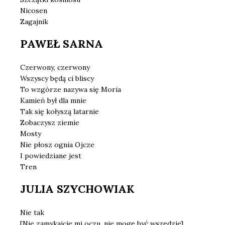
Nicosen
Zagajnik
PAWEŁ SARNA
Czerwony, czerwony
Wszyscy będą ci bliscy
To wzgórze nazywa się Moria
Kamień był dla mnie
Tak się kołyszą latarnie
Zobaczysz ziemie
Mosty
Nie płosz ognia Ojcze
I powiedziane jest
Tren
JULIA SZYCHOWIAK
Nie tak
[Nie zamykajcie mi oczu, nie mogę być wszędzie]