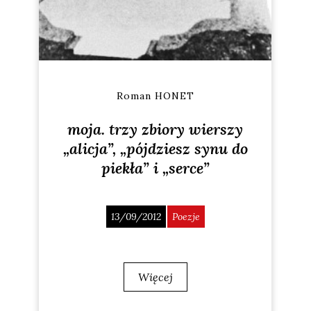
Roman HONET
moja. trzy zbiory wierszy
„alicja”, „pójdziesz synu do
piekła” i „serce”
13/09/2012
Poezje
Więcej