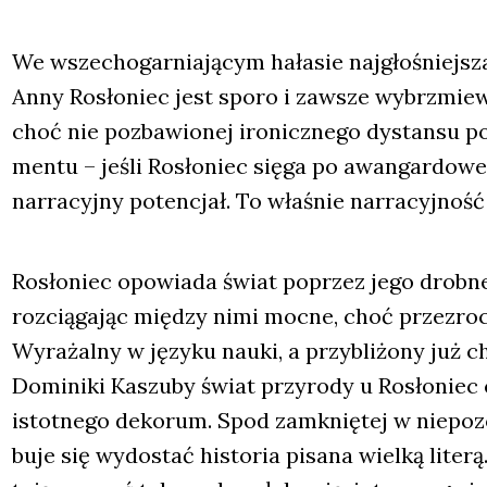
We wszech­ogar­nia­ją­cym hała­sie naj­gło­śniej
Anny Rosło­niec jest spo­ro i zawsze wybrzmie­wa
choć nie pozba­wio­nej iro­nicz­ne­go dystan­su poe
men­tu – jeśli Rosło­niec się­ga po awan­gar­do­we
nar­ra­cyj­ny poten­cjał. To wła­śnie nar­ra­cyj­noś
Rosło­niec opo­wia­da świat poprzez jego drob­ne,
roz­cią­ga­jąc mię­dzy nimi moc­ne, choć prze­zro­cz
Wyra­żal­ny w języ­ku nauki, a przy­bli­żo­ny ju
Domi­ni­ki Kaszu­by świat przy­ro­dy u Rosło­niec
istot­ne­go deko­rum. Spod zamknię­tej w nie­po­zo
bu­je się wydo­stać histo­ria pisa­na wiel­ką lite­rą