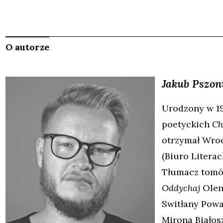
O autorze
Jakub
Pszon
Urodzony w 198
poetyckich
Ch
otrzymał Wroc
(Biuro Literac
Tłumacz tom
Oddychaj
Olen
Switłany Powa
Mirona Biało