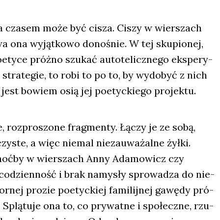
­sza cza­sem może być cisza. Ciszy w wier­szach
 ona wyjąt­ko­wo dono­śnie. W tej sku­pio­nej,
ty­ce próż­no szu­kać auto­te­licz­ne­go eks­pe­ry­
 stra­te­gie, to robi to po to, by wydo­być z nich
ć jest bowiem osią jej poetyc­kie­go pro­jek­tu.
 roz­pro­szo­ne frag­men­ty. Łączy je ze sobą,
y­ste, a więc nie­mal nie­zau­wa­żal­ne żył­ki.
ż choć­by w wier­szach Anny Ada­mo­wicz czy
 codzien­ność i brak namy­sły spro­wa­dza do nie­
r­nej pro­zie poetyc­kiej fami­lij­nej gawę­dy pró­
. Splą­tu­je ona to, co pry­wat­ne i spo­łecz­ne, rzu­