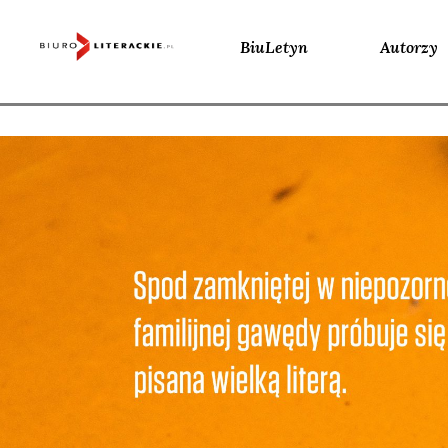
BiuLetyn
Autorzy
Skip
to
content