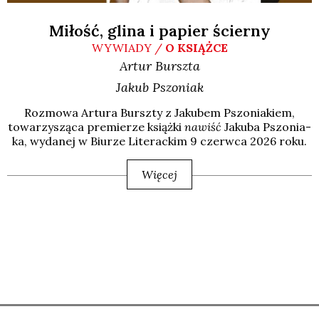
Miłość, glina i papier ścierny
WYWIADY /
O KSIĄŻCE
Artur
Burszta
Jakub
Pszoniak
Roz­mo­wa Artu­ra Bursz­ty z Jaku­bem Pszo­nia­kiem,
towa­rzy­szą­ca pre­mie­rze książ­ki
nawiść
Jaku­ba Pszo­nia­
ka, wyda­nej w Biu­rze Lite­rac­kim 9 czerw­ca 2026 roku.
Więcej