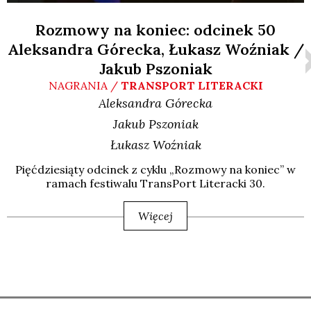
Rozmowy na koniec: odcinek 50
Aleksandra Górecka, Łukasz Woźniak /
Jakub Pszoniak
NAGRANIA /
TRANSPORT LITERACKI
Aleksandra
Górecka
Jakub
Pszoniak
Łukasz
Woźniak
Pięć­dzie­sią­ty odci­nek z cyklu „Roz­mo­wy na koniec” w
ramach festi­wa­lu Trans­Port Lite­rac­ki 30.
Więcej