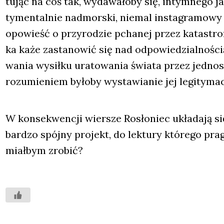
tu­jąc na coś tak, wyda­wa­ło­by się, intym­ne­go j
ty­men­tal­nie nad­mor­ski, nie­mal insta­gra­mo­wy
opo­wieść o przy­ro­dzie pcha­nej przez kata­stro
ka każe zasta­no­wić się nad odpo­wie­dzial­no­śc
wa­nia wysił­ku ura­to­wa­nia świa­ta przez jed­nost
ro­zu­mie­niem było­by wysta­wia­nie jej legi­ty­ma­cj
W kon­se­kwen­cji wier­sze Rosło­niec ukła­da­ją się 
bar­dzo spój­ny pro­jekt, do lek­tu­ry któ­re­go pr
miał­bym zro­bić?