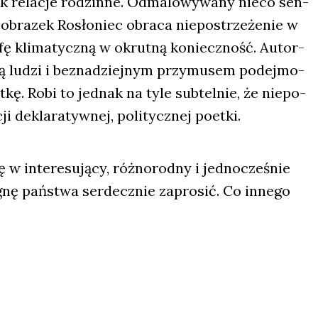
ak rela­cje rodzin­ne. Odma­lo­wy­wa­ny nie­co sen­
 obra­zek Rosło­niec obra­ca nie­po­strze­że­nie w
­fę kli­ma­tycz­ną w okrut­ną koniecz­ność. Autor­
ią ludzi i bez­na­dziej­nym przy­mu­sem podej­mo­
­kę. Robi to jed­nak na tyle sub­tel­nie, że nie­po­
i dekla­ra­tyw­nej, poli­tycz­nej poet­ki.
w inte­re­su­ją­cy, róż­no­rod­ny i jed­no­cze­śnie
a­gnę pań­stwa ser­decz­nie zapro­sić. Co inne­go