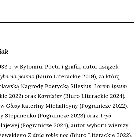
iak
3 r. w Bytomiu. Poeta i grafik, autor książek
yba na pewno
(Biuro Literackie 2019), za którą
ławską Nagrodę Poetycką Silesius,
Lorem ipsum
kie 2022) oraz
Karnister
(Biuro Literackie 2024).
ów
Głosy
Kateriny Michalicyny (Pogranicze 2022),
y Stepanenko (Pogranicze 2023) oraz
Tryb
lajewej (Pogranicze 2024), autor wyboru wierszy
szewskiego
Z dnia robię noc
(Biuro Literackie 2022).