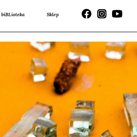
biBLioteka
Sklep