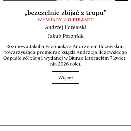
„bezczelnie zbijać z tropu”
WYWIADY /
O PISANIU
Andrzej
Ilczewski
Jakub
Pszoniak
Roz­mo­wa Jaku­ba Pszo­nia­ka z Andrze­jem Ilczew­skim,
towa­rzy­szą­ca pre­mie­rze książ­ki Andrze­ja Ilczew­skie­go
Odpa­dło pół zie­mi
, wyda­nej w Biu­rze Lite­rac­kim 7 kwiet­
nia 2026 roku.
Więcej