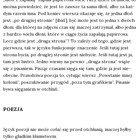
moż­na powie­dzieć, że jest to zawsze ta sama dłoń, albo za każ­
dym razem inna. Pod koniec wier­sza oka­zu­je się, że jed­na dłoń
jest „po dru­giej stro­nie” [ibid.], być może jest to jed­na z dwóch
dło­ni, dla któ­rej na zdję­ciu czas się ina­czej zatrzy­mał, albo jed­na
z bar­dzo wie­lu dło­ni, któ­re w cią­gu życia zapa­la­ją papie­ro­sa.
Lecz gdzie jest „dru­ga stro­na”? To zale­ży od tego, gdzie jest
pierw­sza, tak w języ­ku funk­cjo­nu­je zna­cze­nie. Jeśli tutaj jest
stro­na bycia, po dru­giej stro­nie jest nie­by­cie. Jeśli tutaj jest ja,
tam jest lustro. Jed­no wie­my na pew­no: „dru­ga stro­na” wią­że
się z pisa­niem. Pisząc cza­sa­mi się­ga się tam, gdzie ja jest nie­
obec­ne. Praw­dzi­wa poezja to, cytu­jąc wiersz „Powsta­nie innej
kolo­nii”, poszu­ki­wa­nie przy­gód „poza tym gra­fi­kiem”. Pisa­nie
bywa się­ga­niem w otchłań.
POEZJA
Język poezji nie może cofać się przed otchła­nią, ina­czej był­by
tyl­ko gład­kim kłam­stwem.