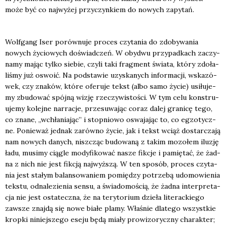
może być co naj­wy­żej przy­czyn­kiem do nowych zapy­tań.
Wol­fgang Iser porów­nu­je pro­ces czy­ta­nia do zdo­by­wa­nia
nowych życio­wych doświad­czeń. W oby­dwu przy­pad­kach zaczy­
na­my mając tyl­ko sie­bie, czy­li taki frag­ment świa­ta, któ­ry zdo­ła­
li­śmy już oswo­ić. Na pod­sta­wie uzy­ska­nych infor­ma­cji, wska­zó­
wek, czy zna­ków, któ­re ofe­ru­je tekst (albo samo życie) usi­łu­je­
my zbu­do­wać spój­ną wizję rze­czy­wi­sto­ści. W tym celu kon­stru­
uje­my kolej­ne nar­ra­cje, prze­su­wa­jąc coraz dalej gra­ni­cę tego,
co zna­ne, „wchła­nia­jąc” i stop­nio­wo oswa­ja­jąc to, co egzo­tycz­
ne. Ponie­waż jed­nak zarów­no życie, jak i tekst wciąż dostar­cza­ją
nam nowych danych, nisz­cząc budo­wa­ną z takim mozo­łem ilu­zję
ładu, musi­my cią­gle mody­fi­ko­wać nasze fik­cje i pamię­tać, że żad­
na z nich nie jest fik­cją naj­wyż­szą. W ten spo­sób, pro­ces czy­ta­
nia jest sta­łym balan­so­wa­niem pomię­dzy potrze­bą udo­mo­wie­nia
tek­stu, odna­le­zie­nia sen­su, a świa­do­mo­ścią, że żad­na inter­pre­ta­
cja nie jest osta­tecz­na, że na tery­to­rium dzie­ła lite­rac­kie­go
zawsze znaj­dą się nowe bia­łe pla­my. Wła­śnie dla­te­go wszyst­kie
krop­ki niniej­sze­go ese­ju będą mia­ły pro­wi­zo­rycz­ny cha­rak­ter;