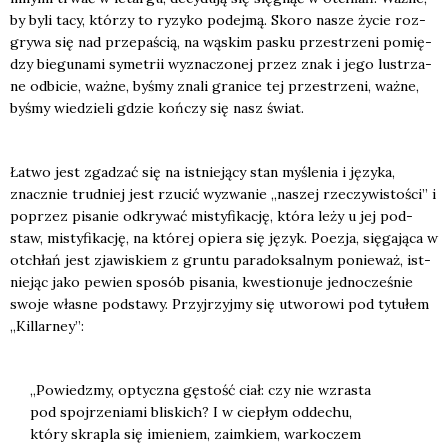
by byli tacy, któ­rzy to ryzy­ko podej­mą. Sko­ro nasze życie roz­
gry­wa się nad prze­pa­ścią, na wąskim pasku prze­strze­ni pomię­
dzy bie­gu­na­mi syme­trii wyzna­czo­nej przez znak i jego lustrza­
ne odbi­cie, waż­ne, byśmy zna­li gra­ni­ce tej prze­strze­ni, waż­ne,
byśmy wie­dzie­li gdzie koń­czy się nasz świat.
Łatwo jest zga­dzać się na ist­nie­ją­cy stan myśle­nia i języ­ka,
znacz­nie trud­niej jest rzu­cić wyzwa­nie „naszej rze­czy­wi­sto­ści” i
poprzez pisa­nie odkry­wać misty­fi­ka­cję, któ­ra leży u jej pod­
staw, misty­fi­ka­cję, na któ­rej opie­ra się język. Poezja, się­ga­ją­ca w
otchłań jest zja­wi­skiem z grun­tu para­dok­sal­nym ponie­waż, ist­
nie­jąc jako pewien spo­sób pisa­nia, kwe­stio­nu­je jed­no­cze­śnie
swo­je wła­sne pod­sta­wy. Przyj­rzyj­my się utwo­ro­wi pod tytu­łem
„Kil­lar­ney”:
„Powiedz­my, optycz­na gęstość ciał: czy nie wzra­sta
pod spoj­rze­nia­mi bli­skich? I w cie­płym odde­chu,
któ­ry skra­pla się imie­niem, zaim­kiem, war­ko­czem