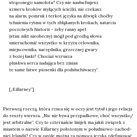
strą­co­ne­go samo­lo­tu? Czy nie nasłu­chu­jesz
szme­ru kro­ków mylą­cych ścież­ki, nie cze­kasz
na alarm, pomruk i ter­kot języ­ka na dźwięk choć­by
tchnie­nia ryt­mu w tych zbłą­ka­nych kro­kach, natar­cia
poczci­wych histo­rii – żeby ran­ny apel
(stan: nikt nie­obec­ny) mógł pod groź­bą sło­wa
unie­ru­cho­mić wszyst­ko w krzy­żu celow­ni­ka,
miej­scow­ni­ka, narzęd­ni­ka, grzecz­nej gwa­ry
z bożej łaski? Cho­ciaż wzru­sza
plu­skwa ser­ca nada­ją­ca bez zmian
te same łatwe pio­sen­ki dla pod­słu­chi­wa­czy”.
[„Kil­lar­ney”]
Pierw­szą rze­czą, któ­ra rzu­ca się w oczy jest tytuł i jego rela­cja
do resz­ty wier­sza. „Nic nie bywa przy­pad­ko­we, choć wszystko/
jest arbi­tral­ne”. Czy te czter­na­ście lini­jek ma jakiś zwią­zek z
mia­stem o nazwie Kil­lar­ney poło­żo­nym w połu­dnio­wo-zachod­
niej Irlan­dii? Czy w ogó­le moż­na za pomo­cą języ­ka zde­fi­nio­wać