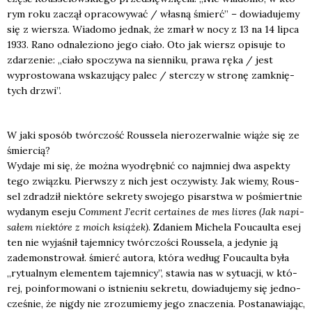
rym roku zaczął opra­co­wy­wać / wła­sną śmierć” – dowia­du­je­my
się z wier­sza. Wia­do­mo jed­nak, że zmarł w nocy z 13 na 14 lip­ca
1933. Rano odna­le­zio­no jego cia­ło. Oto jak wiersz opi­su­je to
zda­rze­nie: „cia­ło spo­czy­wa na sien­ni­ku, pra­wa ręka / jest
wypro­sto­wa­na wska­zu­ją­cy palec / ster­czy w stro­nę zamknię­
tych drzwi”.
W jaki spo­sób twór­czość Rous­se­la nie­ro­ze­rwal­nie wią­że się ze
śmier­cią?
Wyda­je mi się, że moż­na wyod­ręb­nić co naj­mniej dwa aspek­ty
tego związ­ku. Pierw­szy z nich jest oczy­wi­sty. Jak wie­my, Rous­
sel zdra­dził nie­któ­re sekre­ty swo­je­go pisar­stwa w pośmiert­nie
wyda­nym ese­ju
Com­ment J’e­crit cer­ta­ines de mes livres (Jak napi­
sa­łem nie­któ­re z moich ksią­żek)
. Zda­niem Miche­la Foucaul­ta esej
ten nie wyja­śnił tajem­ni­cy twór­czo­ści Rous­se­la, a jedy­nie ją
zade­mon­stro­wał. śmierć auto­ra, któ­ra według Foucaul­ta była
„rytu­al­nym ele­men­tem tajem­ni­cy”, sta­wia nas w sytu­acji, w któ­
rej, poin­for­mo­wa­ni o ist­nie­niu sekre­tu, dowia­du­je­my się jed­no­
cze­śnie, że nigdy nie zro­zu­mie­my jego zna­cze­nia. Posta­na­wia­jąc,