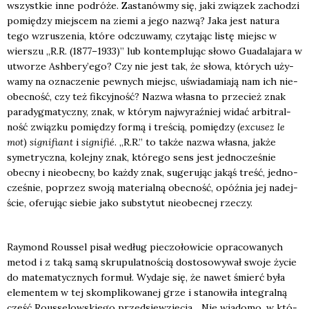
wszyst­kie inne podró­że. Zasta­nów­my się, jaki zwią­zek zacho­dzi
pomię­dzy miej­scem na zie­mi a jego nazwą? Jaka jest natu­ra
tego wzru­sze­nia, któ­re odczu­wa­my, czy­ta­jąc listę miejsc w
wier­szu „R.R. (1877–1933)” lub kon­tem­plu­jąc sło­wo Guada­la­ja­ra w
utwo­rze Ash­be­ry­’e­go? Czy nie jest tak, że sło­wa, któ­rych uży­
wa­my na ozna­cze­nie pew­nych miejsc, uświa­da­mia­ją nam ich nie­
obec­ność, czy też fik­cyj­ność? Nazwa wła­sna to prze­cież znak
para­dyg­ma­tycz­ny, znak, w któ­rym naj­wy­raź­niej widać arbi­tral­
ność związ­ku pomię­dzy for­mą i tre­ścią, pomię­dzy (
excu­sez le
mot
)
signi­fiant
i
signi­fié
. „R.R.” to tak­że nazwa wła­sna, jak­że
syme­trycz­na, kolej­ny znak, któ­re­go sens jest jed­no­cze­śnie
obec­ny i nie­obec­ny, bo każ­dy znak, suge­ru­jąc jakąś treść, jed­no­
cze­śnie, poprzez swo­ją mate­rial­ną obec­ność, opóź­nia jej nadej­
ście, ofe­ru­jąc sie­bie jako sub­sty­tut nie­obec­nej rze­czy.
Ray­mond Rous­sel pisał według pie­czo­ło­wi­cie opra­co­wa­nych
metod i z taką samą skru­pu­lat­no­ścią dosto­so­wy­wał swo­je życie
do mate­ma­tycz­nych for­muł. Wyda­je się, że nawet śmierć była
ele­men­tem w tej skom­pli­ko­wa­nej grze i sta­no­wi­ła inte­gral­ną
część Rous­se­low­skie­go przed­się­wzię­cia. „Nie wia­do­mo, w któ­