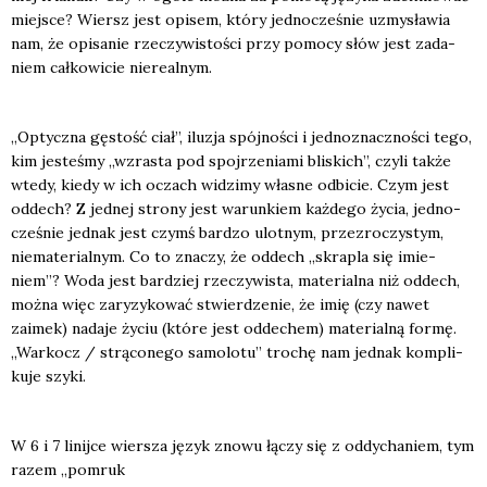
miej­sce? Wiersz jest opi­sem, któ­ry jed­no­cze­śnie uzmy­sła­wia
nam, że opi­sa­nie rze­czy­wi­sto­ści przy pomo­cy słów jest zada­
niem cał­ko­wi­cie nie­re­al­nym.
„Optycz­na gęstość ciał”, ilu­zja spój­no­ści i jed­no­znacz­no­ści tego,
kim jeste­śmy „wzra­sta pod spoj­rze­nia­mi bli­skich”, czy­li tak­że
wte­dy, kie­dy w ich oczach widzi­my wła­sne odbi­cie. Czym jest
oddech? Z jed­nej stro­ny jest warun­kiem każ­de­go życia, jed­no­
cze­śnie jed­nak jest czymś bar­dzo ulot­nym, prze­zro­czy­stym,
nie­ma­te­rial­nym. Co to zna­czy, że oddech „skra­pla się imie­
niem”? Woda jest bar­dziej rze­czy­wi­sta, mate­rial­na niż oddech,
moż­na więc zary­zy­ko­wać stwier­dze­nie, że imię (czy nawet
zaimek) nada­je życiu (któ­re jest odde­chem) mate­rial­ną for­mę.
„War­kocz / strą­co­ne­go samo­lo­tu” tro­chę nam jed­nak kom­pli­
ku­je szy­ki.
W 6 i 7 linij­ce wier­sza język zno­wu łączy się z oddy­cha­niem, tym
razem „pomruk