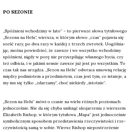
PO SEZONIE
„Spóź­nie­ni wcho­dzi­my w lato” – to pierw­sze sło­wa tytu­ło­we­go
„Sezo­nu na Helu”, wier­sza, w któ­rym sło­wo „czas” poja­wia się
sześć razy, po dwa razy w każ­dej z trzech zwro­tek. Uogól­nia­
jąc, moż­na powie­dzieć, że zawsze i we wszyst­ko wcho­dzi­my
spóź­nie­ni, nigdy w porę nie przy­szpi­la­jąc wła­sne­go bycia, czy
też odbi­cia, i w jakimś sen­sie zawsze już jest po wszyst­kim. To
czas tak nas urzą­dza. „Sezon na Helu” odwra­ca umow­ną rela­cję
mię­dzy pod­mio­tem a przed­mio­tem, czas jest tym, co ist­nie­je, a
my mu się tyl­ko „zda­rza­my”, choć nie­kie­dy „istot­nie”.
„Sezon na Helu” mówi o cza­sie na wie­lu róż­nych pozio­mach
jed­no­cze­śnie. Nie da się chy­ba unik­nąć sko­ja­rze­nia z wier­szem
Eli­za­beth Bishop, w któ­rym tytu­ło­wa „Mapa” jest jed­no­cze­śnie
sym­bo­licz­nym spo­so­bem przed­sta­wie­nia rze­czy­wi­sto­ści i rze­
czy­wi­sto­ścią samą w sobie. Wiersz Bishop nie­po­strze­że­nie