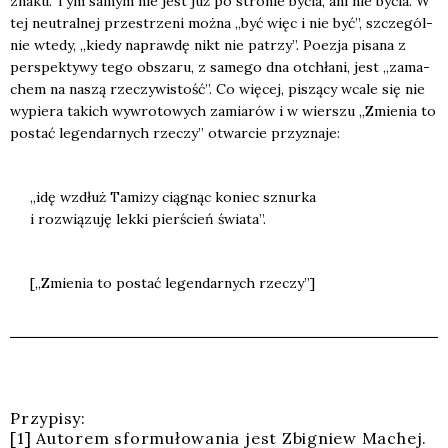
zna­ku. Tym samym nie jest już po stro­nie bycia, ani nie bycia. W
tej neu­tral­nej prze­strze­ni moż­na „być więc i nie być”, szcze­gól­
nie wte­dy, „kie­dy napraw­dę nikt nie patrzy”. Poezja pisa­na z
per­spek­ty­wy tego obsza­ru, z same­go dna otchła­ni, jest „zama­
chem na naszą rze­czy­wi­stość”. Co wię­cej, piszą­cy wca­le się nie
wypie­ra takich wywro­to­wych zamia­rów i w wier­szu „Zmie­nia to
postać legen­dar­nych rze­czy” otwar­cie przy­zna­je:
„idę wzdłuż Tami­zy cią­gnąc koniec sznur­ka
i roz­wią­zu­ję lek­ki pier­ścień świa­ta”.
[„Zmie­nia to postać legen­dar­nych rze­czy”]
Przy­pi­sy:
[1] Auto­rem sfor­mu­ło­wa­nia jest Zbi­gniew Machej.