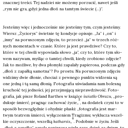
znacz­nej tre­ści. Tej nadziei nie może­my porzu­cić, nawet jeśli
„rym nie gra, gdyż jed­na dłoń na tam­tym świe­cie (…)”.
Jeste­śmy więc i jed­no­cze­śnie nie jeste­śmy tym, czym jeste­śmy.
Wiersz „Życio­rys” świet­nie tę kon­dy­cje opi­su­je. „Ja” i „on” i
„inny” na poru­szo­nym zdję­ciu, to prze­cież „ja” w trzech róż­
nych momen­tach w cza­sie. Któ­re ja jest praw­dzi­we? Czy to,
któ­re w tej chwi­li wypo­wia­da sło­wo „ja”, czy to, któ­re tym sło­
wem nazy­wam, myśląc o tam­tej chwi­li, kie­dy zro­bio­no zdję­cie?
Jak to moż­li­we, by dwa pło­my­ki zapa­la­ły papie­ro­sa, pod­czas gdy
„dłoń z zapał­ką samot­na”? Po pro­stu. Na poru­szo­nym zdję­ciu
widzi­my dwie dło­nie, cho­ciaż z pew­ne­go punk­tu widze­nia są
one jed­ną i tą samą dło­nią. Foto­gra­fia uświa­da­mia nam bole­sną
kru­chość tej jed­no­ści, jej przej­mu­ją­cą nie­praw­dzi­wość. Foto­
gra­fia, jak pisze Roland Bar­thes w książ­ce
świa­tło Obra­zu
, „pro­
5
du­ku­je śmierć, pra­gnąc zacho­wać życie„
, na doda­tek czy­ni to w
spo­sób bez­względ­nie i ohyd­nie pła­ski: „foto­gra­fia jest mar­
twym teatrem śmier­ci, wyłą­cze­niem Tra­gi­zmu; wyklu­cza wszel­
6
kie oczysz­cze­nie, wszel­ką
kathar­sis
„
. Podob­nie w życiu. Jeśli
„dłoń z zapał­ką” zapa­la papie­ro­sa wie­le razy, dzień za dniem, to