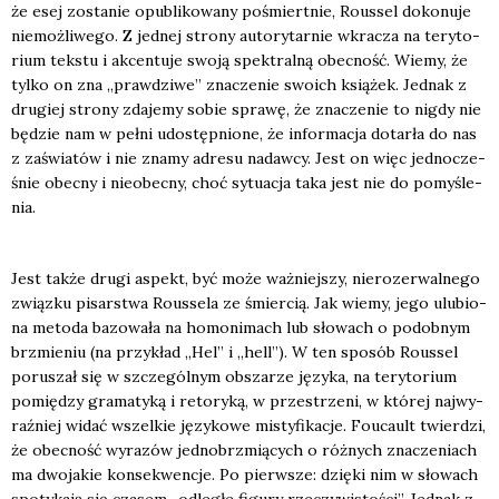
że esej zosta­nie opu­bli­ko­wa­ny pośmiert­nie, Rous­sel doko­nu­je
nie­moż­li­we­go. Z jed­nej stro­ny auto­ry­tar­nie wkra­cza na tery­to­
rium tek­stu i akcen­tu­je swo­ją spek­tral­ną obec­ność. Wie­my, że
tyl­ko on zna „praw­dzi­we” zna­cze­nie swo­ich ksią­żek. Jed­nak z
dru­giej stro­ny zda­je­my sobie spra­wę, że zna­cze­nie to nigdy nie
będzie nam w peł­ni udo­stęp­nio­ne, że infor­ma­cja dotar­ła do nas
z zaświa­tów i nie zna­my adre­su nadaw­cy. Jest on więc jed­no­cze­
śnie obec­ny i nie­obec­ny, choć sytu­acja taka jest nie do pomy­śle­
nia.
Jest tak­że dru­gi aspekt, być może waż­niej­szy, nie­ro­ze­rwal­ne­go
związ­ku pisar­stwa Rous­se­la ze śmier­cią. Jak wie­my, jego ulu­bio­
na meto­da bazo­wa­ła na homo­ni­mach lub sło­wach o podob­nym
brzmie­niu (na przy­kład „Hel” i „hell”). W ten spo­sób Rous­sel
poru­szał się w szcze­gól­nym obsza­rze języ­ka, na tery­to­rium
pomię­dzy gra­ma­ty­ką i reto­ry­ką, w prze­strze­ni, w któ­rej naj­wy­
raź­niej widać wszel­kie języ­ko­we misty­fi­ka­cje. Foucault twier­dzi,
że obec­ność wyra­zów jed­no­brz­mią­cych o róż­nych zna­cze­niach
ma dwo­ja­kie kon­se­kwen­cje. Po pierw­sze: dzię­ki nim w sło­wach
spo­ty­ka­ją się cza­sem „odle­głe figu­ry rze­czy­wi­sto­ści”. Jed­nak z