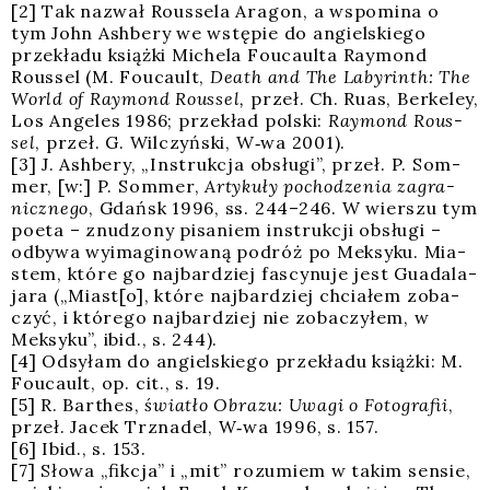
[2] Tak nazwał Rous­se­la Ara­gon, a wspo­mi­na o
tym John Ash­be­ry we wstę­pie do angiel­skie­go
prze­kła­du książ­ki Miche­la Foucaul­ta Ray­mond
Rous­sel (M. Foucault,
Death and The Laby­rinth: The
World of Ray­mond Rous­sel,
przeł. Ch. Ruas, Ber­ke­ley,
Los Ange­les 1986; prze­kład pol­ski:
Ray­mond Rous­
sel
, przeł. G. Wil­czyń­ski, W‑wa 2001).
[3] J. Ash­be­ry, „Instruk­cja obsłu­gi”, przeł. P. Som­
mer, [w:] P. Som­mer,
Arty­ku­ły pocho­dze­nia zagra­
nicz­ne­go
, Gdańsk 1996, ss. 244–246. W wier­szu tym
poeta – znu­dzo­ny pisa­niem instruk­cji obsłu­gi –
odby­wa wyima­gi­no­wa­ną podróż po Mek­sy­ku. Mia­
stem, któ­re go naj­bar­dziej fascy­nu­je jest Guada­la­
ja­ra („Miast[o], któ­re naj­bar­dziej chcia­łem zoba­
czyć, i któ­re­go naj­bar­dziej nie zoba­czy­łem, w
Mek­sy­ku”, ibid., s. 244).
[4] Odsy­łam do angiel­skie­go prze­kła­du książ­ki: M.
Foucault, op. cit., s. 19.
[5] R. Bar­thes,
świa­tło Obra­zu: Uwa­gi o Foto­gra­fii
,
przeł. Jacek Trzna­del, W‑wa 1996, s. 157.
[6] Ibid., s. 153.
[7] Sło­wa „fik­cja” i „mit” rozu­miem w takim sen­sie,