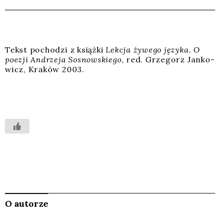
Tekst pocho­dzi z książ­ki
Lek­cja żywe­go języ­ka. O
poezji Andrze­ja Sosnow­skie­go
, red. Grze­gorz Jan­ko­
wicz, Kra­ków 2003.
O autorze