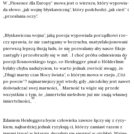
W „Pio­sen­ce dla Euro­py” mowa jest o wier­szu, któ­ry wypo­wia­
da sło­wo „jak woj­nę bły­ska­wicz­ną”, któ­ry pod­cho­dzi „jak cień” i
„prze­sła­nia oczy”.
„Bły­ska­wicz­na woj­na”, jaką poezja wypo­wia­da porząd­ko­wi rze­
czy spra­wia, że nie zasty­ga­my w bez­ru­chu, usa­tys­fak­cjo­no­wa­ni
pierw­szą lep­szą ilu­zją ładu, że nie pozwa­la­my aby nasze fik­cje
7
zasty­gły i prze­obra­zi­ły się w mit
. I choć pró­ba odnie­sie­nia do
8
poezji Sosnow­skie­go tego, co Heideg­ger pisał o Höl­der­li­nie
była­by chy­ba nad­uży­ciem, to war­to jed­nak zwró­cić uwa­gę, że
„Dłu­gi mar­ny czas Nocy świa­ta”, o któ­rym mowa w ese­ju „Cóż
po poecie”? naj­mar­niej­szy jest wte­dy, gdy „nie­zdol­ny jest nawet
9
doświad­czać swej mar­no­ści„
. Mar­ność ta wią­że się przede
wszyst­kim z tym, że „śmier­tel­ni nie­le­d­wie już nie zna­ją wła­snej
10
śmier­tel­no­ści„
.
Zda­niem Heideg­ge­ra bycie czło­wie­ka zawsze łączy się z ryzy­
kiem, naj­bar­dziej jed­nak ryzy­ku­ją ci, któ­rzy zamiast razem z
inny­mi trwać w letar­gu, decy­du­ją się się­gnąć w otchłań. Waż­ne,