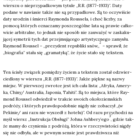
wier­szu o nie­przy­pad­ko­wym tytu­le „R.R. (1877–1933)”. Daty
poda­ne w nawia­sie tak­że nie są przy­pad­ko­we. Są to oczy­wi­ście
daty uro­dzin i śmier­ci Ray­mon­da Rous­se­la, i choć licz­by, za
pomo­cą któ­rych ozna­cza­my poszcze­gól­ne lata są pra­wie cał­ko­
wi­cie arbi­tral­ne, to jed­nak nie spo­sób nie zauwa­żyć w zaska­ku­
ją­cej syme­trii tych dat przej­mu­ją­ce­go arty­stycz­ne­go zamy­słu.
2
Ray­mond Rous­sel – „pre­zy­dent repu­bli­ki snów„
– spra­wił, że
„bio­gra­fia” sta­ła się „gra­ma­ty­ką”, że życie sta­ło się tek­stem.
Ten ści­sły zwią­zek pomię­dzy życiem a tek­stem został odzwier­
cie­dlo­ny w wier­szu „R.R. (1877–1933)”. Jak­że pięk­ne są nazwy
miejsc. W pierw­szej zwrot­ce jest ich cała lista: „Afry­ka, Ame­ry­
ka, Chiny/ Austra­lia, Japo­nia, Tahi­ti”. Są to miej­sca, któ­re Ray­
mond Rous­sel odwie­dził w trak­cie swo­ich oko­ło­ziem­skich
podró­ży, i któ­rych praw­do­po­dob­nie nigdy nie zoba­czył „(w
Pekinie/ ani razu nie wyszedł z hote­lu)”. Od razu przy­cho­dzi na
3
myśl wiersz „Instruk­cja Obsłu­gi” Joh­na Ash­be­ry­’e­go
, gdzie tak­
że mamy do czy­nie­nia z podró­żą, któ­ra w rze­czy­wi­sto­ści nigdy
się nie odby­ła, ale w pew­nym sen­sie jest praw­dziw­sza niż