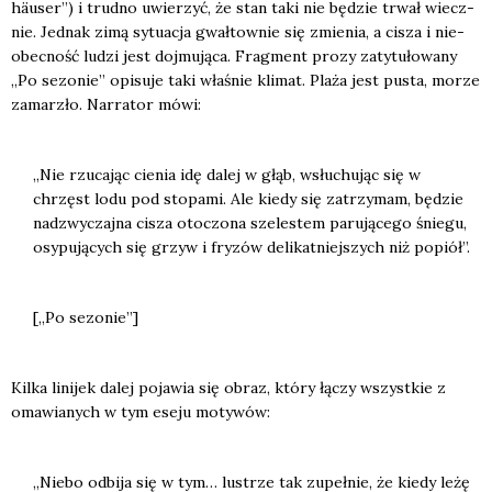
häu­ser”) i trud­no uwie­rzyć, że stan taki nie będzie trwał wiecz­
nie. Jed­nak zimą sytu­acja gwał­tow­nie się zmie­nia, a cisza i nie­
obec­ność ludzi jest doj­mu­ją­ca. Frag­ment pro­zy zaty­tu­ło­wa­ny
„Po sezo­nie” opi­su­je taki wła­śnie kli­mat. Pla­ża jest pusta, morze
zamar­z­ło. Nar­ra­tor mówi:
„Nie rzu­ca­jąc cie­nia idę dalej w głąb, wsłu­chu­jąc się w
chrzęst lodu pod sto­pa­mi. Ale kie­dy się zatrzy­mam, będzie
nad­zwy­czaj­na cisza oto­czo­na sze­le­stem paru­ją­ce­go śnie­gu,
osy­pu­ją­cych się grzyw i fry­zów deli­kat­niej­szych niż popiół”.
[„Po sezo­nie”]
Kil­ka lini­jek dalej poja­wia się obraz, któ­ry łączy wszyst­kie z
oma­wia­nych w tym ese­ju moty­wów:
„Nie­bo odbi­ja się w tym… lustrze tak zupeł­nie, że kie­dy leżę