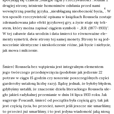
dru­giej stro­ny, ist­nie­nie homo­ni­mów odsła­nia przed nami
4
wewnętrz­ną pust­kę języ­ka, „nie­ubła­ga­ną nie­obec­ność bycia„
. W
ten spo­sób rze­czy­wi­stość opi­sa­na w książ­kach Rous­se­la zosta­je
zde­ma­sko­wa­na jako efekt języ­ko­wej gry, a życie sta­je się tek­
stem, któ­ry moż­na zapi­sać cią­giem sym­bo­li – „R.R. (1877–1933)”.
W tej zaba­wie data uro­dzin i data śmier­ci to rów­no­waż­ne ele­
men­ty syme­trii, dwie stro­ny tej samej mone­ty. Stro­ny te są jed­
no­cze­śnie iden­tycz­ne i nie­skoń­cze­nie róż­ne, jak bycie i nie­by­cie,
jak mowa i mil­cze­nie.
Śmierć Rous­se­la bez wąt­pie­nia jest inte­gral­nym ele­men­tem
jego twór­cze­go przed­się­wzię­cia (podob­nie jak jedze­nie 22
potraw w cią­gu 15 godzin czy nosze­nie poszcze­gól­nych czę­ści
gar­de­ro­by usta­lo­ną licz­bę razy). Sądzę jed­nak, że było­by błę­dem,
gdy­by­śmy usta­li­li, że zna­cze­nie dzie­ła lite­rac­kie­go Rous­se­la ule­
gło jakieś rady­kal­nej prze­mia­nie w dniu 14 lip­ca 1933 roku. Jak
suge­ru­je Foucault, śmierć od począt­ku była czę­ścią gry, tak jak
jest czę­ścią życia, bo prze­cież, nawet jeśli jesz­cze nie umar­li­śmy,
to prze­cież już umar­li­śmy, i to jest jedy­na wia­do­mość jaką nio­są