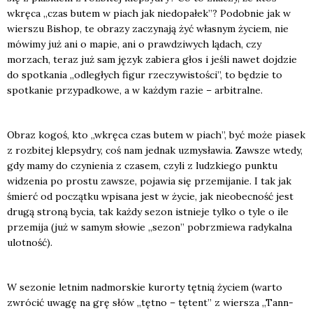
wkrę­ca „czas butem w piach jak nie­do­pa­łek”? Podob­nie jak w
wier­szu Bishop, te obra­zy zaczy­na­ją żyć wła­snym życiem, nie
mówi­my już ani o mapie, ani o praw­dzi­wych lądach, czy
morzach, teraz już sam język zabie­ra głos i jeśli nawet doj­dzie
do spo­tka­nia „odle­głych figur rze­czy­wi­sto­ści”, to będzie to
spo­tka­nie przy­pad­ko­we, a w każ­dym razie – arbi­tral­ne.
Obraz kogoś, kto „wkrę­ca czas butem w piach”, być może pia­sek
z roz­bi­tej klep­sy­dry, coś nam jed­nak uzmy­sła­wia. Zawsze wte­dy,
gdy mamy do czy­nie­nia z cza­sem, czy­li z ludz­kie­go punk­tu
widze­nia po pro­stu zawsze, poja­wia się prze­mi­ja­nie. I tak jak
śmierć od począt­ku wpi­sa­na jest w życie, jak nie­obec­ność jest
dru­gą stro­ną bycia, tak każ­dy sezon ist­nie­je tyl­ko o tyle o ile
prze­mi­ja (już w samym sło­wie „sezon” pobrzmie­wa rady­kal­na
ulot­ność).
W sezo­nie let­nim nad­mor­skie kuror­ty tęt­nią życiem (war­to
zwró­cić uwa­gę na grę słów „tęt­no – tętent” z wier­sza „Tan­n­