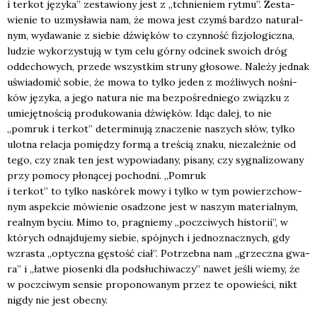
i ter­kot języ­ka” zesta­wio­ny jest z „tchnie­niem ryt­mu”. Zesta­
wie­nie to uzmy­sła­wia nam, że mowa jest czymś bar­dzo natu­ral­
nym, wyda­wa­nie z sie­bie dźwię­ków to czyn­ność fizjo­lo­gicz­na,
ludzie wyko­rzy­stu­ją w tym celu gór­ny odci­nek swo­ich dróg
odde­cho­wych, przede wszyst­kim stru­ny gło­so­we. Nale­ży jed­nak
uświa­do­mić sobie, że mowa to tyl­ko jeden z moż­li­wych nośni­
ków języ­ka, a jego natu­ra nie ma bez­po­śred­nie­go związ­ku z
umie­jęt­no­ścią pro­du­ko­wa­nia dźwię­ków. Idąc dalej, to nie
„pomruk i ter­kot” deter­mi­nu­ją zna­cze­nie naszych słów, tyl­ko
ulot­na rela­cja pomię­dzy for­mą a tre­ścią zna­ku, nie­za­leż­nie od
tego, czy znak ten jest wypo­wia­da­ny, pisa­ny, czy sygna­li­zo­wa­ny
przy pomo­cy pło­ną­cej pochod­ni. „Pomruk
i ter­kot” to tyl­ko naskó­rek mowy i tyl­ko w tym powierz­chow­
nym aspek­cie mówie­nie osa­dzo­ne jest w naszym mate­rial­nym,
real­nym byciu. Mimo to, pra­gnie­my „poczci­wych histo­rii”, w
któ­rych odnaj­du­je­my sie­bie, spój­nych i jed­no­znacz­nych, gdy
wzra­sta „optycz­na gęstość ciał”. Potrzeb­na nam „grzecz­na gwa­
ra” i „łatwe pio­sen­ki dla pod­słu­chi­wa­czy” nawet jeśli wie­my, że
w poczci­wym sen­sie pro­po­no­wa­nym przez te opo­wie­ści, nikt
nigdy nie jest obec­ny.