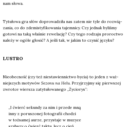
nam sło­wa.
Tytu­ło­wa gra słów dopro­wa­dzi­ła nas zatem nie tyle do roz­wią­
za­nia, co do zde­mi­sty­fi­ko­wa­nia tajem­ni­cy. Czy jed­nak byli­śmy
goto­wi na taką wła­śnie rewe­la­cję? Czy tego rodza­ju pro­roc­two
nale­ży w ogó­le gło­sić? A jeśli tak, w jakim to czy­nić języ­ku?
LUSTRO
Nie­obec­ność (czy też nie­sta­wien­nic­two bycia) to jeden z waż­
niej­szych moty­wów
Sezo­nu na Helu
. Przyj­rzyj­my się pierw­szej
zwrot­ce wier­sza zaty­tu­ło­wa­ne­go „Życio­rys”:
„I ćwierć sekun­dy za nim i przede mną
inny z poru­szo­nej foto­gra­fii cho­dzi
w toż­sa­mej aurze, przy­sta­je w muzy­ce
szyb­szy o ćwierć tak­tu, lecz o cień