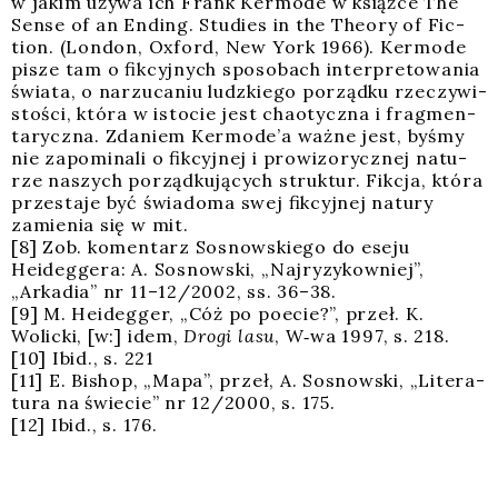
w jakim uży­wa ich Frank Ker­mo­de w książ­ce The
Sen­se of an Ending. Stu­dies in the The­ory of Fic­
tion. (Lon­don, Oxford, New York 1966). Ker­mo­de
pisze tam o fik­cyj­nych spo­so­bach inter­pre­to­wa­nia
świa­ta, o narzu­ca­niu ludz­kie­go porząd­ku rze­czy­wi­
sto­ści, któ­ra w isto­cie jest cha­otycz­na i frag­men­
ta­rycz­na. Zda­niem Ker­mo­de­’a waż­ne jest, byśmy
nie zapo­mi­na­li o fik­cyj­nej i pro­wi­zo­rycz­nej natu­
rze naszych porząd­ku­ją­cych struk­tur. Fik­cja, któ­ra
prze­sta­je być świa­do­ma swej fik­cyj­nej natu­ry
zamie­nia się w mit.
[8] Zob. komen­tarz Sosnow­skie­go do ese­ju
Heideg­ge­ra: A. Sosnow­ski, „Naj­ry­zy­kow­niej”,
„Arka­dia” nr 11–12/2002, ss. 36–38.
[9] M. Heideg­ger, „Cóż po poecie?”, przeł. K.
Wolic­ki, [w:] idem,
Dro­gi lasu
, W‑wa 1997, s. 218.
[10] Ibid., s. 221
[11] E. Bishop, „Mapa”, przeł, A. Sosnow­ski, „Lite­ra­
tu­ra na świe­cie” nr 12/2000, s. 175.
[12] Ibid., s. 176.