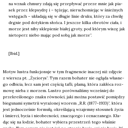
na wznak chmu­ry zda­ją się prze­pły­wać prze­ze mnie jak pia­
sek przez klep­sy­drę i – tęże­jąc, nie­ru­cho­mie­jąc w śnież­nych
wstę­gach – ukła­da­ją się w dłu­gie linie dru­ku, któ­ry za chwi­lę
drgnie pod doty­kiem słoń­ca. I jesz­cze kil­ka obro­tów cia­ła, i
morze jest niby skle­pie­nie bia­łej gro­ty, pod któ­rym wiszę jak
nie­to­perz nie­bo mając pod sobą jak morze”.
[Ibid.]
Motyw lustra funk­cjo­nu­je w tym frag­men­cie ina­czej niż zdję­cie
z wier­sza pt. „Życio­rys”. Tym razem boha­ter nie oglą­da wła­sne­
go odbi­cia, lecz sam jest czę­ścią tafli, pla­mą, któ­ra zakłó­ca roz­
mo­wę nie­ba z morzem. Lustro porów­na­li­śmy wcze­śniej do
prze­kre­ślo­ne­go zna­ku rów­no­ści, jaki moż­na posta­wić pomię­dzy
bie­gu­na­mi syme­trii wyra­żo­nej wzo­rem „R.R. (1877–1933)”, któ­ra
jest jed­no­cze­śnie for­mu­łą, okre­śla­ją­cą wza­jem­ny sto­su­nek życia
i śmier­ci, bycia i nie­obec­no­ści, zna­czą­ce­go i ozna­cza­ne­go. Kła­
dąc się na lodzie, boha­ter wybie­ra prze­strzeń tego wła­śnie