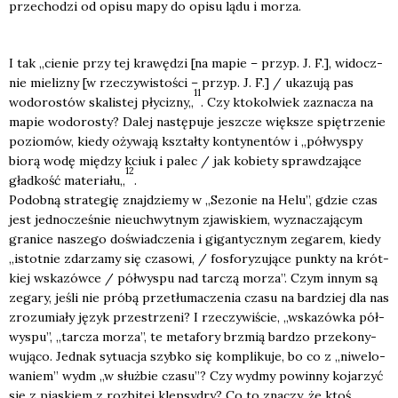
prze­cho­dzi od opi­su mapy do opi­su lądu i morza.
I tak „cie­nie przy tej kra­wę­dzi [na mapie – przyp. J. F.], widocz­
nie mie­li­zny [w rze­czy­wi­sto­ści – przyp. J. F.] / uka­zu­ją pas
11
wodo­ro­stów ska­li­stej pły­ci­zny„
. Czy kto­kol­wiek zazna­cza na
mapie wodo­ro­sty? Dalej nastę­pu­je jesz­cze więk­sze spię­trze­nie
pozio­mów, kie­dy oży­wa­ją kształ­ty kon­ty­nen­tów i „pół­wy­spy
bio­rą wodę mię­dzy kciuk i palec / jak kobie­ty spraw­dza­ją­ce
12
gład­kość mate­ria­łu„
.
Podob­ną stra­te­gię znaj­dzie­my w „Sezo­nie na Helu”, gdzie czas
jest jed­no­cze­śnie nie­uchwyt­nym zja­wi­skiem, wyzna­cza­ją­cym
gra­ni­ce nasze­go doświad­cze­nia i gigan­tycz­nym zega­rem, kie­dy
„istot­nie zda­rza­my się cza­so­wi, / fos­fo­ry­zu­ją­ce punk­ty na krót­
kiej wska­zów­ce / pół­wy­spu nad tar­czą morza”. Czym innym są
zega­ry, jeśli nie pró­bą prze­tłu­ma­cze­nia cza­su na bar­dziej dla nas
zro­zu­mia­ły język prze­strze­ni? I rze­czy­wi­ście, „wska­zów­ka pół­
wy­spu”, „tar­cza morza”, te meta­fo­ry brzmią bar­dzo prze­ko­ny­
wu­ją­co. Jed­nak sytu­acja szyb­ko się kom­pli­ku­je, bo co z „niwe­lo­
wa­niem” wydm „w służ­bie cza­su”? Czy wydmy powin­ny koja­rzyć
się z pia­skiem z roz­bi­tej klep­sy­dry? Co to zna­czy, że ktoś