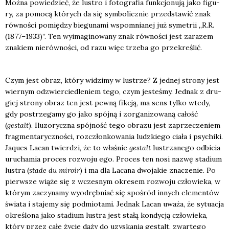
Moż­na powie­dzieć, że lustro i foto­gra­fia funk­cjo­nu­ją jako figu­
ry, za pomo­cą któ­rych da się sym­bo­licz­nie przed­sta­wić znak
rów­no­ści pomię­dzy bie­gu­na­mi wspo­mnia­nej już syme­trii „R.R.
(1877–1933)”. Ten wyima­gi­no­wa­ny znak rów­no­ści jest zara­zem
zna­kiem nie­rów­no­ści, od razu więc trze­ba go prze­kre­ślić.
Czym jest obraz, któ­ry widzi­my w lustrze? Z jed­nej stro­ny jest
wier­nym odzwier­cie­dle­niem tego, czym jeste­śmy. Jed­nak z dru­
giej stro­ny obraz ten jest pew­ną fik­cją, ma sens tyl­ko wte­dy,
gdy postrze­ga­my go jako spój­ną i zor­ga­ni­zo­wa­ną całość
(
gestalt
). Ilu­zo­rycz­na spój­ność tego obra­zu jest zaprze­cze­niem
frag­men­ta­rycz­no­ści, roz­człon­ko­wa­nia ludz­kie­go cia­ła i psy­chi­ki.
Jaqu­es Lacan twier­dzi, że to wła­śnie
gestalt
lustrza­ne­go odbi­cia
uru­cha­mia pro­ces roz­wo­ju ego. Pro­ces ten nosi nazwę sta­dium
lustra (
sta­de du miro­ir
) i ma dla Laca­na dwo­ja­kie zna­cze­nie. Po
pierw­sze wią­że się z wcze­snym okre­sem roz­wo­ju czło­wie­ka, w
któ­rym zaczy­na­my wyod­ręb­niać się spo­śród innych ele­men­tów
świa­ta i sta­je­my się pod­mio­ta­mi. Jed­nak Lacan uwa­ża, że sytu­acja
okre­ślo­na jako sta­dium lustra jest sta­łą kon­dy­cją czło­wie­ka,
któ­ry przez całe życie dąży do uzy­ska­nia gestalt, zwar­te­go