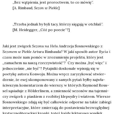
„Bez wąt­pie­nia, jest pro­roc­twem, to co mówię”.
[A. Rim­baud,
Sezon w Pie­kle
]
„Trze­ba jed­nak by byli tacy, któ­rzy się­ga­ją w otchłań”.
[M. Heideg­ger, „Cóż po poecie”?]
Jaki jest zwią­zek
Sezo­nu na Helu
Andrze­ja Sosnow­skie­go z
Sezo­nem w Pie­kle
Artu­ra Rim­bau­da? W jaki spo­sób autor
Bycia i
cza­su
może nam pomóc w zro­zu­mie­niu pro­jek­tu, któ­ry jest
1
„zama­chem na naszą rze­czy­wi­stość”?
Czy moż­na „być więc” i
jed­no­cze­śnie „nie być”? Pytaj­ni­ki dosko­na­le wpi­su­ją się w
poety­kę auto­ra Kon­wo­ju. Moż­na wręcz zary­zy­ko­wać stwier­
dze­nie, że esej skom­po­no­wa­ny z samych pytań był­by naj­wła­
ściw­szym komen­ta­rzem do wier­szy, w któ­rych Ray­mond Rous­
sel sąsia­du­je z Höl­der­li­nem, a zmien­ność sezo­nów ma tajem­ni­
czy zwią­zek z pia­skiem z roz­bi­tej klep­sy­dry i wia­trem. Wier­sze
Sosnow­skie­go zda­ją się być cał­ko­wi­cie odpor­ne na takie zabie­gi
inter­pre­ta­cyj­ne, któ­re zmie­rza­ją do posta­wie­nia bez­względ­nej
kry­tycz­no­li­te­rac­kiej krop­ki, toteż każ­dy lek­tu­ro­wy wysi­łek