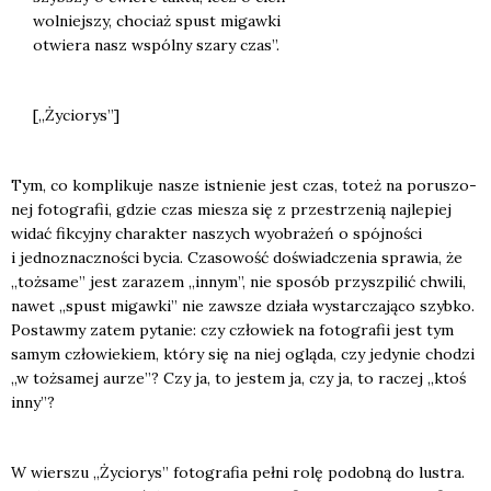
wol­niej­szy, cho­ciaż spust migaw­ki
otwie­ra nasz wspól­ny sza­ry czas”.
[„Życio­rys”]
Tym, co kom­pli­ku­je nasze ist­nie­nie jest czas, toteż na poru­szo­
nej foto­gra­fii, gdzie czas mie­sza się z prze­strze­nią naj­le­piej
widać fik­cyj­ny cha­rak­ter naszych wyobra­żeń o spój­no­ści
i jed­no­znacz­no­ści bycia. Cza­so­wość doświad­cze­nia spra­wia, że
„toż­sa­me” jest zara­zem „innym”, nie spo­sób przy­szpi­lić chwi­li,
nawet „spust migaw­ki” nie zawsze dzia­ła wystar­cza­ją­co szyb­ko.
Postaw­my zatem pyta­nie: czy czło­wiek na foto­gra­fii jest tym
samym czło­wie­kiem, któ­ry się na niej oglą­da, czy jedy­nie cho­dzi
„w toż­sa­mej aurze”? Czy ja, to jestem ja, czy ja, to raczej „ktoś
inny”?
W wier­szu „Życio­rys” foto­gra­fia peł­ni rolę podob­ną do lustra.