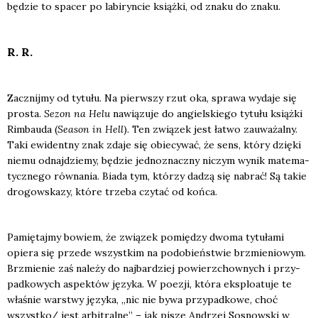
będzie to spa­cer po labi­ryn­cie książ­ki, od zna­ku do zna­ku.
R. R.
Zacznij­my od tytu­łu. Na pierw­szy rzut oka, spra­wa wyda­je się
pro­sta.
Sezon na Helu
nawią­zu­je do angiel­skie­go tytu­łu książ­ki
Rim­bau­da (
Season in Hell
). Ten zwią­zek jest łatwo zauwa­żal­ny.
Taki ewi­dent­ny znak zda­je się obie­cy­wać, że sens, któ­ry dzię­ki
nie­mu odnaj­dzie­my, będzie jed­no­znacz­ny niczym wynik mate­ma­
tycz­ne­go rów­na­nia. Bia­da tym, któ­rzy dadzą się nabrać! Są takie
dro­go­wska­zy, któ­re trze­ba czy­tać od koń­ca.
Pamię­taj­my bowiem, że zwią­zek pomię­dzy dwo­ma tytu­ła­mi
opie­ra się przede wszyst­kim na podo­bień­stwie brzmie­nio­wym.
Brzmie­nie zaś nale­ży do naj­bar­dziej powierz­chow­nych i przy­
pad­ko­wych aspek­tów języ­ka. W poezji, któ­ra eks­plo­atu­je te
wła­śnie war­stwy języ­ka, „nic nie bywa przy­pad­ko­we, choć
wszystko/ jest arbi­tral­ne” – jak pisze Andrzej Sosnow­ski w