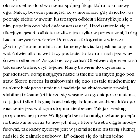
obra­zu sie­bie, do stwo­rze­nia spój­nej fik­cji, któ­ra nosi nazwę
ego. Nale­ży bowiem pamię­tać, że w momen­cie gdy dziec­ko roz­
po­zna­je sie­bie w swo­im lustrza­nym odbi­ciu i iden­ty­fi­ku­je się z
nim, popeł­nia ono błąd (
mécon­na­is­san­ce
). Utoż­sa­mie­nie się z
fik­cyj­nym
gestalt
odbi­cia moż­li­we jest tyl­ko w prze­strze­ni, któ­rą
Lacan nazy­wa
ima­gi­na­ire
. Poru­szo­na foto­gra­fia z wier­sza
„Życio­rys” momen­tal­nie nam to uzmy­sła­wia. Bo jeśli na zdję­ciu
widać dwie, albo nawet trzy posta­cie, to któ­ra z nich jest wła­
ści­wym odbi­ciem? Wszyst­kie, czy żad­na? Oby­dwie odpo­wie­dzi są
tak samo traf­ne, czy­li błęd­ne. Mamy bowiem do czy­nie­nia z
para­dok­sem, kom­pli­ku­ją­cym nasze ist­nie­nie u samych jego pod­
staw. Sko­ro pro­ces kształ­to­wa­nia się ego zosta­je uru­cho­mio­ny
na sku­tek nie­po­ro­zu­mie­nia i nadzie­ja na zbu­do­wa­nie trwa­łej,
sta­bil­nej toż­sa­mo­ści bie­rze się wła­śnie z tego nie­po­ro­zu­mie­nia,
to ja jest tyl­ko fik­cyj­ną kon­struk­cją, kolej­nym zna­kiem, któ­re­go
zna­cze­nie jest w dużym stop­niu nie­obec­ne. Tak jak, według
pro­po­no­wa­nej przez Wol­fgan­ga Ise­ra for­mu­ły, czy­ta­nie pole­ga
na budo­wa­niu coraz to nowych ilu­zji, któ­re trze­ba cią­gle mody­
fi­ko­wać, tak każ­dy życio­rys jest w jakimś sen­sie histo­rią złud­nej
nadziei, że zaimek oso­bo­wy „ja” odno­si się do jakieś jed­no­