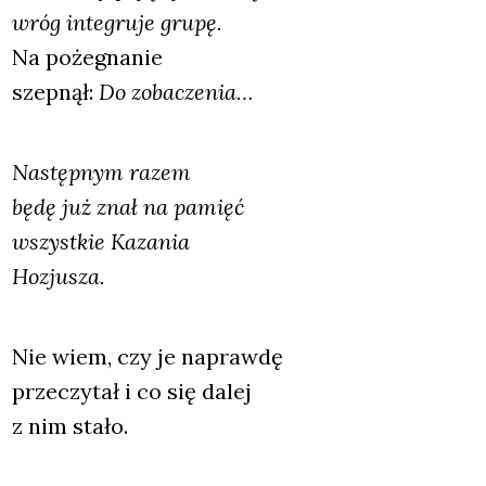
wróg inte­gru­je gru­pę.
Na poże­gna­nie
szep­nął:
Do zoba­cze­nia…
Następ­nym razem
będę już znał na pamięć
wszyst­kie Kaza­nia
Hozju­sza.
Nie wiem, czy je napraw­dę
prze­czy­tał i co się dalej
z nim sta­ło.