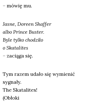
– mówię mu.
Jasne, Dore­en Shaf­fer
albo Prin­ce Buster.
Byle tyl­ko cho­dzi­ło
o Ska­ta­li­tes
– zacią­ga się.
Tym razem uda­ło się wymie­nić
sygna­ły.
The Ska­ta­li­tes!
(Obło­ki