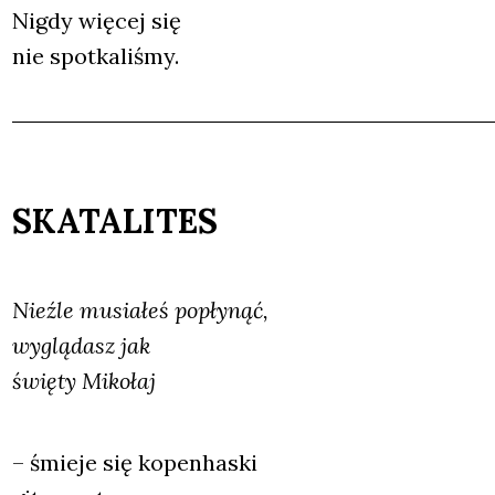
Nigdy wię­cej się
nie spo­tka­li­śmy.
SKATALITES
Nie­źle musia­łeś popły­nąć,
wyglą­dasz jak
świę­ty Miko­łaj
– śmie­je się kopen­ha­ski