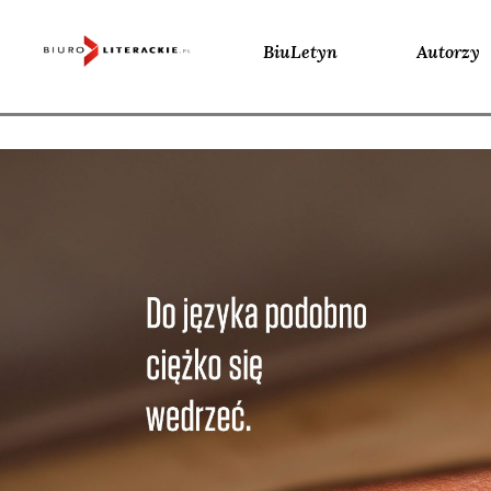
BiuLetyn
Autorzy
Skip
to
content