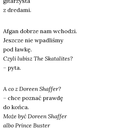
gita­rzy­sta
z dre­da­mi.
Afgan dobrze nam wcho­dzi.
Jesz­cze nie wpa­dli­śmy
pod ław­kę.
Czy­li lubisz The Ska­ta­li­tes?
– pyta.
A co z Dore­en Shaf­fer?
– chce poznać praw­dę
do koń­ca.
Może być Dore­en Shaf­fer
albo Prin­ce Buster