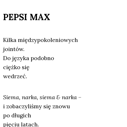
PEPSI MAX
Kil­ka mię­dzy­po­ko­le­nio­wych
join­tów.
Do języ­ka podob­no
cięż­ko się
wedrzeć.
Sie­ma, nar­ka, sie­ma & nar­ka
–
i zoba­czy­li­śmy się zno­wu
po dłu­gich
pię­ciu latach.