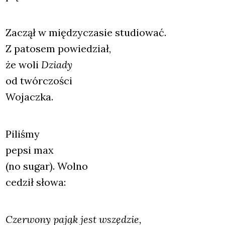
Zaczął w mię­dzy­cza­sie stu­dio­wać.
Z pato­sem powie­dział,
że woli
Dzia­dy
od twór­czo­ści
Wojacz­ka.
Pili­śmy
pep­si max
(no sugar). Wol­no
cedził sło­wa:
Czer­wo­ny pająk jest wszę­dzie,