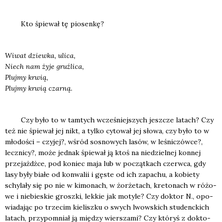
Kto śpie­wał tę pio­sen­kę?
Wiwat dziew­ka, uli­ca,
Niech nam żyje gruź­li­ca,
Pluj­my krwią,
Pluj­my krwią czar­ną.
Czy było to w tam­tych wcze­śniej­szych jesz­cze latach? Czy
też nie śpie­wał jej nikt, a tyl­ko cyto­wał jej sło­wa, czy było to w
mło­do­ści – czy­jej?, wśród sosno­wych lasów, w leśni­czów­ce?,
lecz­ni­cy?, może jed­nak śpie­wał ją ktoś na nie­dziel­nej kon­nej
prze­jażdż­ce, pod koniec maja lub w począt­kach czerw­ca, gdy
lasy były bia­łe od kon­wa­lii i gęste od ich zapa­chu, a kobie­ty
schy­la­ły się po nie w kimo­nach, w żor­że­tach, kre­to­nach w różo­
we i nie­bie­skie grosz­ki, lek­kie jak moty­le? Czy dok­tor N., opo­
wia­da­jąc po trze­cim kie­lisz­ku o swych lwow­skich stu­denc­kich
latach, przy­po­mniał ją mię­dzy wier­sza­mi? Czy któ­ryś z dok­to­