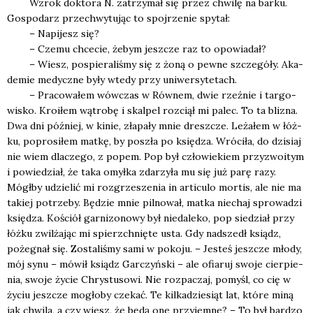
Wzrok dok­to­ra N. zatrzy­mał się przez chwi­lę na bar­ku.
Gospo­darz prze­chwy­tu­jąc to spoj­rze­nie spy­tał:
– Napi­jesz się?
– Cze­mu chce­cie, żebym jesz­cze raz to opo­wia­dał?
– Wiesz, pospie­ra­li­śmy się z żoną o pew­ne szcze­gó­ły. Aka­
de­mie medycz­ne były wte­dy przy uni­wer­sy­te­tach.
– Pra­co­wa­łem wów­czas w Rów­nem, dwie rzeź­nie i tar­go­
wi­sko. Kro­iłem wątro­bę i skal­pel roz­ciął mi palec. To ta bli­zna.
Dwa dni póź­niej, w kinie, zła­pa­ły mnie dresz­cze. Leża­łem w łóż­
ku, popro­si­łem mat­kę, by poszła po księ­dza. Wró­ci­ła, do dzi­siaj
nie wiem dla­cze­go, z popem. Pop był czło­wie­kiem przy­zwo­itym
i powie­dział, że taka omył­ka zda­rzy­ła mu się już parę razy.
Mógł­by udzie­lić mi roz­grze­sze­nia in arti­cu­lo mor­tis, ale nie ma
takiej potrze­by. Będzie mnie pil­no­wał, mat­ka nie­chaj spro­wa­dzi
księ­dza. Kościół gar­ni­zo­no­wy był nie­da­le­ko, pop sie­dział przy
łóż­ku zwil­ża­jąc mi spierzch­nię­te usta. Gdy nad­szedł ksiądz,
poże­gnał się. Zosta­li­śmy sami w poko­ju. – Jesteś jesz­cze mło­dy,
mój synu – mówił ksiądz Gar­czyń­ski – ale ofia­ruj swo­je cier­pie­
nia, swo­je życie Chry­stu­so­wi. Nie roz­pa­czaj, pomyśl, co cię w
życiu jesz­cze mogło­by cze­kać. Te kil­ka­dzie­siąt lat, któ­re miną
jak chwi­la, a czy wiesz, że będą one przy­jem­ne? – To był bar­dzo