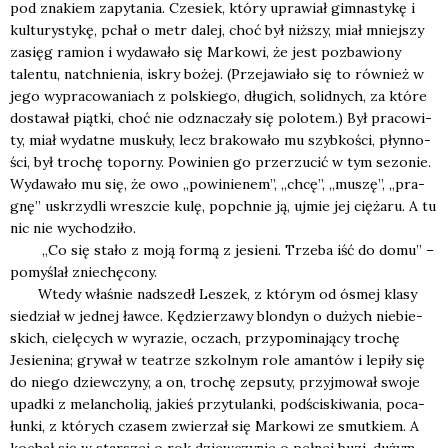
pod zna­kiem zapy­ta­nia. Cze­siek, któ­ry upra­wiał gim­na­sty­kę i
kul­tu­ry­sty­kę, pchał o metr dalej, choć był niż­szy, miał mniej­szy
zasięg ramion i wyda­wa­ło się Mar­ko­wi, że jest pozba­wio­ny
talen­tu, natchnie­nia, iskry bożej. (Prze­ja­wia­ło się to rów­nież w
jego wypra­co­wa­niach z pol­skie­go, dłu­gich, solid­nych, za któ­re
dosta­wał piąt­ki, choć nie odzna­cza­ły się polo­tem.) Był pra­co­wi­
ty, miał wydat­ne musku­ły, lecz bra­ko­wa­ło mu szyb­ko­ści, płyn­no­
ści, był tro­chę topor­ny. Powi­nien go prze­rzu­cić w tym sezo­nie.
Wyda­wa­ło mu się, że owo „powi­nie­nem”, „chcę”, „muszę”, „pra­
gnę” uskrzy­dli wresz­cie kulę, popchnie ją, ujmie jej cię­ża­ru. A tu
nic nie wycho­dzi­ło.
„Co się sta­ło z moją for­mą z jesie­ni. Trze­ba iść do domu” –
pomy­ślał znie­chę­co­ny.
Wte­dy wła­śnie nad­szedł Leszek, z któ­rym od ósmej kla­sy
sie­dział w jed­nej ław­ce. Kędzie­rza­wy blon­dyn o dużych nie­bie­
skich, cie­lę­cych w wyra­zie, oczach, przy­po­mi­na­ją­cy tro­chę
Jesie­ni­na; gry­wał w teatrze szkol­nym role aman­tów i lepi­ły się
do nie­go dziew­czy­ny, a on, tro­chę zepsu­ty, przyj­mo­wał swo­je
upad­ki z melan­cho­lią, jakieś przy­tu­lan­ki, pod­ści­ski­wa­nia, poca­
łun­ki, z któ­rych cza­sem zwie­rzał się Mar­ko­wi ze smut­kiem. A
kochał się w star­szej o rok dziew­czy­nie o peł­nej buzi, dużym