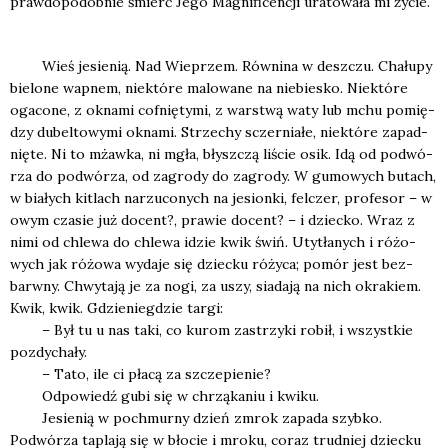
praw­do­po­dob­nie śmierć Jego Magni­fi­cen­cji ura­to­wa­ła mi życie.
Wieś jesie­nią. Nad Wie­przem. Rów­ni­na w desz­czu. Cha­łu­py
bie­lo­ne wap­nem, nie­któ­re malo­wa­ne na nie­bie­sko. Nie­któ­re
oga­co­ne, z okna­mi cof­nię­ty­mi, z war­stwą waty lub mchu pomię­
dzy dubel­to­wy­mi okna­mi. Strze­chy sczer­nia­łe, nie­któ­re zapad­
nię­te. Ni to mżaw­ka, ni mgła, błysz­czą liście osik. Idą od podwó­
rza do podwó­rza, od zagro­dy do zagro­dy. W gumo­wych butach,
w bia­łych kitlach narzu­co­nych na jesion­ki, fel­czer, pro­fe­sor – w
owym cza­sie już docent?, pra­wie docent? – i dziec­ko. Wraz z
nimi od chle­wa do chle­wa idzie kwik świń. Uty­tła­nych i różo­
wych jak różo­wa wyda­je się dziec­ku róży­ca; pomór jest bez­
barw­ny. Chwy­ta­ją je za nogi, za uszy, sia­da­ją na nich okra­kiem.
Kwik, kwik. Gdzie­nie­gdzie tar­gi:
– Był tu u nas taki, co kurom zastrzy­ki robił, i wszyst­kie
pozdy­cha­ły.
– Tato, ile ci pła­cą za szcze­pie­nie?
Odpo­wiedź gubi się w chrzą­ka­niu i kwi­ku.
Jesie­nią w pochmur­ny dzień zmrok zapa­da szyb­ko.
Podwó­rza tapla­ją się w bło­cie i mro­ku, coraz trud­niej dziec­ku