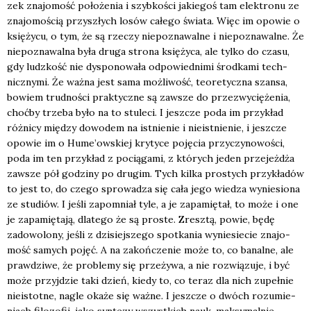
zek zna­jo­mość poło­że­nia i szyb­ko­ści jakie­goś tam elek­tro­nu ze
zna­jo­mo­ścią przy­szłych losów całe­go świa­ta. Więc im opo­wie o
księ­ży­cu, o tym, że są rze­czy nie­po­zna­wal­ne i nie­po­zna­wal­ne. Że
nie­po­zna­wal­na była dru­ga stro­na księ­ży­ca, ale tyl­ko do cza­su,
gdy ludz­kość nie dys­po­no­wa­ła odpo­wied­ni­mi środ­ka­mi tech­
nicz­ny­mi. Że waż­na jest sama moż­li­wość, teo­re­tycz­na szan­sa,
bowiem trud­no­ści prak­tycz­ne są zawsze do prze­zwy­cię­że­nia,
choć­by trze­ba było na to stu­le­ci. I jesz­cze poda im przy­kład
róż­ni­cy mię­dzy dowo­dem na ist­nie­nie i nie­ist­nie­nie, i jesz­cze
opo­wie im o Hume­’ow­skiej kry­ty­ce poję­cia przy­czy­no­wo­ści,
poda im ten przy­kład z pocią­ga­mi, z któ­rych jeden prze­jeż­dża
zawsze pół godzi­ny po dru­gim. Tych kil­ka pro­stych przy­kła­dów
to jest to, do cze­go spro­wa­dza się cała jego wie­dza wynie­sio­na
ze stu­diów. I jeśli zapo­mniał tyle, a je zapa­mię­tał, to może i one
je zapa­mię­ta­ją, dla­te­go że są pro­ste. Zresz­tą, powie, będę
zado­wo­lo­ny, jeśli z dzi­siej­sze­go spo­tka­nia wynie­sie­cie zna­jo­
mość samych pojęć. A na zakoń­cze­nie może to, co banal­ne, ale
praw­dzi­we, że pro­ble­my się prze­ży­wa, a nie roz­wią­zu­je, i być
może przyj­dzie taki dzień, kie­dy to, co teraz dla nich zupeł­nie
nie­istot­ne, nagle oka­że się waż­ne. I jesz­cze o dwóch rozu­mie­
niach filo­zo­fii, jako syn­te­zy wszyst­kich nauk, mak­sy­mal­nie