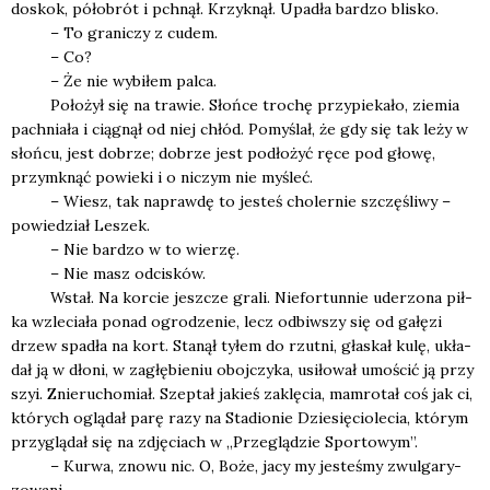
doskok, pół­ob­rót i pchnął. Krzyk­nął. Upa­dła bar­dzo bli­sko.
– To gra­ni­czy z cudem.
– Co?
– Że nie wybi­łem pal­ca.
Poło­żył się na tra­wie. Słoń­ce tro­chę przy­pie­ka­ło, zie­mia
pach­nia­ła i cią­gnął od niej chłód. Pomy­ślał, że gdy się tak leży w
słoń­cu, jest dobrze; dobrze jest pod­ło­żyć ręce pod gło­wę,
przy­mknąć powie­ki i o niczym nie myśleć.
– Wiesz, tak napraw­dę to jesteś cho­ler­nie szczę­śli­wy –
powie­dział Leszek.
– Nie bar­dzo w to wie­rzę.
– Nie masz odci­sków.
Wstał. Na kor­cie jesz­cze gra­li. Nie­for­tun­nie ude­rzo­na pił­
ka wzle­cia­ła ponad ogro­dze­nie, lecz odbiw­szy się od gałę­zi
drzew spa­dła na kort. Sta­nął tyłem do rzut­ni, gła­skał kulę, ukła­
dał ją w dło­ni, w zagłę­bie­niu oboj­czy­ka, usi­ło­wał umo­ścić ją przy
szyi. Znie­ru­cho­miał. Szep­tał jakieś zaklę­cia, mam­ro­tał coś jak ci,
któ­rych oglą­dał parę razy na Sta­dio­nie Dzie­się­cio­le­cia, któ­rym
przy­glą­dał się na zdję­ciach w „Prze­glą­dzie Spor­to­wym”.
– Kur­wa, zno­wu nic. O, Boże, jacy my jeste­śmy zwul­ga­ry­
zo­wa­ni.