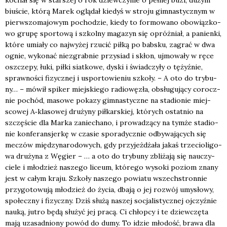
biu­ście, któ­rą Marek oglą­dał kie­dyś w stro­ju gim­na­stycz­nym w
pierw­szo­ma­jo­wym pocho­dzie, kie­dy to for­mo­wa­no obo­wiąz­ko­
wo gru­pę spor­to­wą i szkol­ny maga­zyn się opróż­niał, a panien­ki,
któ­re umia­ły co naj­wy­żej rzu­cić pił­ką po bab­sku, zagrać w dwa
ognie, wyko­nać nie­zgrab­nie przy­siad i skłon, ujmo­wa­ły w ręce
oszcze­py, łuki, pił­ki siat­ko­we, dys­ki i świad­czy­ły o tężyź­nie,
spraw­no­ści fizycz­nej i uspor­to­wie­niu szko­ły. – A oto do try­bu­
ny… – mówił spi­ker miej­skie­go radio­wę­zła, obsłu­gu­ją­cy corocz­
nie pochód, maso­we poka­zy gim­na­stycz­ne na sta­dio­nie miej­
sco­wej A‑klasowej dru­ży­ny pił­kar­skiej, któ­rych ostat­nio na
szczę­ście dla Mar­ka zanie­cha­no, i pro­wa­dzą­cy na tym­że sta­dio­
nie kon­fe­ran­sjer­kę w cza­sie spo­ra­dycz­nie odby­wa­ją­cych się
meczów mię­dzy­na­ro­do­wych, gdy przy­jeż­dża­ła jakaś trze­cio­li­go­
wa dru­ży­na z Węgier – … a oto do try­bu­ny zbli­ża­ją się nauczy­
cie­le i mło­dzież nasze­go liceum, któ­re­go wyso­ki poziom zna­ny
jest w całym kra­ju. Szko­ły nasze­go powia­tu wszech­stron­nie
przy­go­to­wu­ją mło­dzież do życia, dba­ją o jej roz­wój umy­sło­wy,
spo­łecz­ny i fizycz­ny. Dziś słu­żą naszej socja­li­stycz­nej ojczyź­nie
nauką, jutro będą słu­żyć jej pra­cą. Ci chłop­cy i te dziew­czę­ta
mają uza­sad­nio­ny powód do dumy. To idzie mło­dość, bra­wa dla