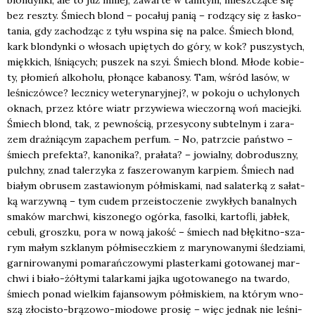
bez resz­ty. Śmiech blond – poca­łuj panią – rodzą­cy się z łasko­
ta­nia, gdy zacho­dząc z tyłu wspi­na się na pal­ce. Śmiech blond,
kark blon­dyn­ki o wło­sach upię­tych do góry, w kok? puszy­stych,
mięk­kich, lśnią­cych; puszek na szyi. Śmiech blond. Mło­de kobie­
ty, pło­mień alko­ho­lu, pło­ną­ce kaba­no­sy. Tam, wśród lasów, w
leśni­czów­ce? lecz­ni­cy wete­ry­na­ryj­nej?, w poko­ju o uchy­lo­nych
oknach, przez któ­re wiatr przy­wie­wa wie­czor­ną woń maciej­ki.
Śmiech blond, tak, z pew­no­ścią, prze­sy­co­ny sub­tel­nym i zara­
zem draż­nią­cym zapa­chem per­fum. – No, patrz­cie pań­stwo –
śmiech pre­fek­ta?, kano­ni­ka?, pra­ła­ta? – jowial­ny, dobro­dusz­ny,
pulch­ny, znad tale­rzy­ka z fasze­ro­wa­nym kar­piem. Śmiech nad
bia­łym obru­sem zasta­wio­nym pół­mi­ska­mi, nad sala­ter­ką z sałat­
ką warzyw­ną – tym cudem prze­isto­cze­nie zwy­kłych banal­nych
sma­ków mar­chwi, kiszo­ne­go ogór­ka, fasol­ki, kar­to­fli, jabłek,
cebu­li, grosz­ku, pora w nową jakość – śmiech nad błę­kit­no-sza­
rym małym szkla­nym pół­mi­secz­kiem z mary­no­wa­ny­mi śle­dzia­mi,
gar­ni­ro­wa­ny­mi poma­rań­czo­wy­mi pla­ster­ka­mi goto­wa­nej mar­
chwi i bia­ło-żół­ty­mi talar­ka­mi jaj­ka ugo­to­wa­ne­go na twar­do,
śmiech ponad wiel­kim fajan­so­wym pół­mi­skiem, na któ­rym wno­
szą zło­ci­sto-brą­zo­wo-mio­do­we pro­się – więc jed­nak nie leśni­