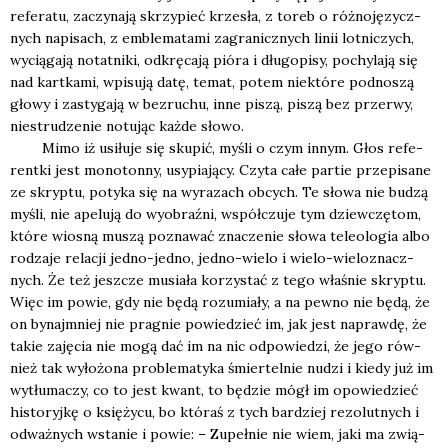
refe­ra­tu, zaczy­na­ją skrzy­pieć krze­sła, z toreb o róż­no­ję­zycz­
nych napi­sach, z emble­ma­ta­mi zagra­nicz­nych linii lot­ni­czych,
wycią­ga­ją notat­ni­ki, odkrę­ca­ją pió­ra i dłu­go­pi­sy, pochy­la­ją się
nad kart­ka­mi, wpi­su­ją datę, temat, potem nie­któ­re pod­no­szą
gło­wy i zasty­ga­ją w bez­ru­chu, inne piszą, piszą bez prze­rwy,
nie­stru­dze­nie notu­jąc każ­de sło­wo.
Mimo iż usi­łu­je się sku­pić, myśli o czym innym. Głos refe­
rent­ki jest mono­ton­ny, usy­pia­ją­cy. Czy­ta całe par­tie prze­pi­sa­ne
ze skryp­tu, poty­ka się na wyra­zach obcych. Te sło­wa nie budzą
myśli, nie ape­lu­ją do wyobraź­ni, współ­czu­je tym dziew­czę­tom,
któ­re wio­sną muszą pozna­wać zna­cze­nie sło­wa tele­olo­gia albo
rodza­je rela­cji jed­no-jed­no, jed­no-wie­lo i wie­lo-wie­lo­znacz­
nych. Że też jesz­cze musia­ła korzy­stać z tego wła­śnie skryp­tu.
Więc im powie, gdy nie będą rozu­mia­ły, a na pew­no nie będą, że
on bynaj­mniej nie pra­gnie powie­dzieć im, jak jest napraw­dę, że
takie zaję­cia nie mogą dać im na nic odpo­wie­dzi, że jego rów­
nież tak wyło­żo­na pro­ble­ma­ty­ka śmier­tel­nie nudzi i kie­dy już im
wytłu­ma­czy, co to jest kwant, to będzie mógł im opo­wie­dzieć
histo­ryj­kę o księ­ży­cu, bo któ­raś z tych bar­dziej rezo­lut­nych i
odważ­nych wsta­nie i powie: – Zupeł­nie nie wiem, jaki ma zwią­