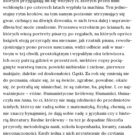
któ­rych przy­glą­da­ją im się wszy­scy ci, któ­rych przed nimi
wchło­nę­ła i po czte­rech latach wyplu­ła ta machi­na. Ten jed­no­
staj­ny rytm kro­ków, na tym samym pozio­mie utrzy­mu­ją­cy się
gwar, cich­ną­cy na dźwięk dzwon­ka, w nich trwa dalej i uspra­wie­
dli­wia być może znu­dze­nie. Prze­su­wa wzro­kiem po ścia­nach, na
któ­rych wiszą por­tre­ty pisa­rzy, po rega­łach, na któ­rych oprócz
ksią­żek sto­ją przy­rzą­dy mu nie­zna­ne, jak rzut­nik pisma, rewo­lu­
cjo­ni­zu­ją­cy pono pro­ces naucza­nia, widzi odbi­cie auli w mar­
twym w tej chwi­li, pro­sto­kąt­nym i wypu­kłym oku tele­wi­zo­ra.
Ich oczy patrzą gdzieś w prze­strzeń, nie­któ­re rzę­sy pocią­
gnię­te war­stwą tuszu, powie­ki nie­bie­skie i zie­lo­ne, pierw­sze
maki­ja­że, dale­kie od dosko­na­ło­ści. Gąski. Za rok się zmie­nią nie
do pozna­nia, oka­że się, że są świe­że, zgrab­ne, powab­ne, oka­że
się, że potra­fią się uśmie­chać, że są zalot­ne, ba, pięk­ne. I, co naj­
waż­niej­sze – róż­ne. Huma­ni­stycz­ne kró­lew­ny. Huma­ni­ści, tłu­ma­
czy­ła mu Anna, to ci, któ­rzy nie mają zdol­no­ści do przed­mio­tów
ści­słych, któ­rzy nie radzą sobie z mate­ma­ty­ką, fizy­ką, che­mią, co
nie zna­czy bynaj­mniej, że dają sobie radę z języ­ka­mi czy z histo­
rią lite­ra­tu­ry. Bied­ne kró­lew­ny – tu też je dopad­nie filo­zo­fia
przy­ro­dy, meto­do­lo­gia nauk, szko­ła kopen­ha­ska, kwan­ty, zasa­da
nie­ozna­czo­no­ści. Kie­dy jed­na z nich przy­stę­pu­je do czy­ta­nia