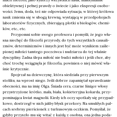
obiek­tyw­nej i peł­nej praw­dy o świe­cie i jako eks­pre­sji oso­bo­
wo­ści. Jemu, doda, też nie odpo­wia­da sytu­acja, w któ­rej kró­lo­wa
nauk zmie­nia się w ubo­gą krew­ną, wysta­ją­cą w przed­po­ko­jach
labo­ra­to­riów fizycz­nych, zbie­ra­ją­cą plot­ki u bio­lo­gów, che­mi­
ków, etc., etc.
Przy­po­mni sobie swe­go pro­fe­so­ra i pomy­śli, że jego wła­
sna nie­chęć do filo­zo­fii przy­ro­dy, do tych wszyst­kich cau­sa­li­
zmów, deter­mi­ni­zmów i innych jest być może wyni­kiem zaśle­
pio­nej miło­ści tam­te­go poczciw­ca i nudzia­rza do tej wła­śnie
dys­cy­pli­ny. Żad­na śle­pa miłość nie budzi miło­ści i jeśli chce, aby
choć tro­chę wcią­gnę­ła je filo­zo­fia, powi­nien o niej mówić wła­
śnie kry­tycz­nie.
Spoj­rzał na dziew­czy­nę, któ­ra sie­dzia­ła przy pierw­szym
sto­li­ku, na wprost nie­go. Jeśli dobrze zapa­mię­tał spraw­dza­nie
obec­no­ści, ma na imię Olga. Śnia­da cera, czar­ne lśnią­ce wło­sy
przy­strzy­żo­ne krót­ko, mała, bia­ła, kokie­te­ryj­na kokar­da, przy­
po­mi­na­ją­ca kwiat magno­lii. Kie­dy ich oczy spo­tka­ły się przy­pad­
ko­wo, dostrzegł w nich jak­by błysk prze­ko­ry. Na smu­kłych pal­
cach srebr­ny pier­ścio­nek z tur­ku­so­wym oczkiem. Pomy­ślał, że
gdy­by przy­szło mu się witać z każ­dą z osob­na, ona jed­na poda­