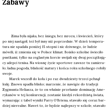
Zabawy
Zima była nija­ka, bez śnie­gu, bez mro­zu, i kwie­cień, któ­ry
po niej nastą­pił, też był inny niż poprzed­nie. W dzień tem­pe­ra­
tu­ra nie spa­da­ła poni­żej 15 stop­ni i nic dziw­ne­go, że ludzie
mówi­li, iż zmie­nia się w Pol­sce kli­mat. Boisko szkol­ne świe­ci­ło
pust­ka­mi, tyl­ko na cegla­stym kor­cie uwi­ja­li się dwaj począt­ku­ją­
cy adep­ci teni­sa. Na wio­snę życie spor­to­we zawsze tu zamie­ra­
ło; ład­na pogo­da, bli­skość matu­ry i koń­ca roku szkol­ne­go robi­ły
swo­je.
Marek wszedł do koła i po raz dwu­dzie­sty trze­ci pchnął
kulę. Zno­wu upa­dła bli­sko; marze­nie, że nawią­że do tra­dy­cji
Zyg­mun­ta Helia­sza, że to on wła­śnie prze­ła­mie domi­na­cję Ame­
ry­ka­nów w tej kon­ku­ren­cji, zosta­nie kie­dyś rekor­dzi­stą świa­ta,
wyma­zu­jąc z tabel wyni­ki Par­ry O’Brie­na, sta­wa­ło się coraz bar­
dziej nie­re­al­ne. Nawet to, że będzie naj­lep­szy w szko­le, sta­wa­ło