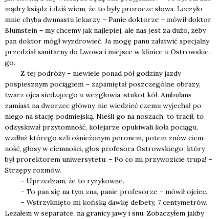
mądry ksiądz i dziś wiem, że to były pro­ro­cze sło­wa. Leczy­ło
mnie chy­ba dwu­na­stu leka­rzy. – Panie dok­to­rze – mówił dok­tor
Blum­ste­in – my chce­my jak naj­le­piej, ale nas jest za dużo, żeby
pan dok­tor mógł wyzdro­wieć. Ja mogę panu zała­twić spe­cjal­ny
prze­dział sani­tar­ny do Lwo­wa i miej­sce w kli­ni­ce u Ostrow­skie­
go.
Z tej podró­ży – nie­wie­le ponad pół godzi­ny jaz­dy
pospiesz­nym pocią­giem – zapa­mię­tał poszcze­gól­ne obra­zy,
twarz ojca sie­dzą­ce­go u wez­gło­wia, stu­kot kół. Ambu­lans
zamiast na dwo­rzec głów­ny, nie wie­dzieć cze­mu wyje­chał po
nie­go na sta­cję pod­miej­ską. Nie­śli go na noszach, to tra­cił, to
odzy­ski­wał przy­tom­ność, kole­ja­rze opu­ki­wa­li koła pocią­gu,
wzdłuż któ­re­go szli ośnie­żo­nym pero­nem, potem znów ciem­
ność, gło­sy w ciem­no­ści, głos pro­fe­so­ra Ostrow­skie­go, któ­ry
był pro­rek­to­rem uni­wer­sy­te­tu: – Po co mi przy­wo­zi­cie tru­pa! –
Strzę­py roz­mów.
– Uprze­dzam, że to ryzy­kow­ne.
– To pan się na tym zna, panie pro­fe­so­rze – mówił ojciec.
– Wstrzyk­nię­to mi koń­ską daw­kę del­be­ty, 7 cen­ty­me­trów.
Leża­łem w sepa­rat­ce, na gra­ni­cy jawy i snu. Zoba­czy­łem jak­by