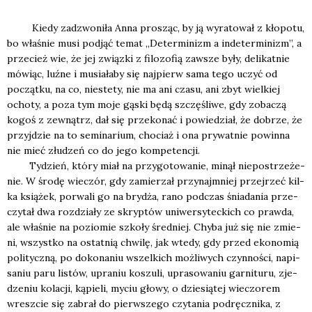
Kie­dy zadzwo­ni­ła Anna pro­sząc, by ją wyra­to­wał z kło­po­tu,
bo wła­śnie musi pod­jąć temat „Deter­mi­nizm a inde­ter­mi­nizm”, a
prze­cież wie, że jej związ­ki z filo­zo­fią zawsze były, deli­kat­nie
mówiąc, luź­ne i musia­ła­by się naj­pierw sama tego uczyć od
począt­ku, na co, nie­ste­ty, nie ma ani cza­su, ani zbyt wiel­kiej
ocho­ty, a poza tym moje gąski będą szczę­śli­we, gdy zoba­czą
kogoś z zewnątrz, dał się prze­ko­nać i powie­dział, że dobrze, że
przyj­dzie na to semi­na­rium, cho­ciaż i ona pry­wat­nie powin­na
nie mieć złu­dzeń co do jego kom­pe­ten­cji.
Tydzień, któ­ry miał na przy­go­to­wa­nie, minął nie­po­strze­że­
nie. W śro­dę wie­czór, gdy zamie­rzał przy­naj­mniej przej­rzeć kil­
ka ksią­żek, porwa­li go na bry­dża, rano pod­czas śnia­da­nia prze­
czy­tał dwa roz­dzia­ły ze skryp­tów uni­wer­sy­tec­kich co praw­da,
ale wła­śnie na pozio­mie szko­ły śred­niej. Chy­ba już się nie zmie­
ni, wszyst­ko na ostat­nią chwi­lę, jak wte­dy, gdy przed eko­no­mią
poli­tycz­ną, po doko­na­niu wszel­kich moż­li­wych czyn­no­ści, napi­
sa­niu paru listów, upra­niu koszu­li, upra­so­wa­niu gar­ni­tu­ru, zje­
dze­niu kola­cji, kąpie­li, myciu gło­wy, o dzie­sią­tej wie­czo­rem
wresz­cie się zabrał do pierw­sze­go czy­ta­nia pod­ręcz­ni­ka, z