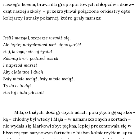
nasze­go liceum, bra­wa dla grup spor­to­wych chłop­ców i dziew­
cząt naszej szko­ły! – prze­krzy­ki­wał połą­czo­ne orkie­stry dęte
kole­ja­rzy i stra­ży pożar­nej, któ­re gra­ły mar­sza:
Jeśliś mazgaj, szcze­rze wstydź się,
Ale lepiej natych­miast weź się w garść!
Hej, kole­go, wię­cej życia!
Rów­naj krok, pod­nieś wzrok
I naprzód marsz!
Aby cia­ło twe i duch
Były mło­de wciąż, były mło­de wciąż,
Ty do celu dąż,
Har­tuj cia­ło jak stal!
Mila, o bia­łych, dość gru­bych udach, pokry­tych gęsią skór­
ką – chłod­ny był wte­dy l Maja – w namarsz­czo­nych szor­tach –
nie wyda­ła się Mar­ko­wi zbyt pięk­na, lepiej pre­zen­to­wa­ła się w
błysz­czą­cym saty­no­wym far­tu­chu z bia­łym koł­nie­rzy­kiem, spra­