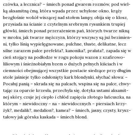
czów­ka, a lecz­ni­ca? – śmiech ponad gwa­rem roz­mów, pod wiel­
ką aksa­mit­ną ćmą, któ­ra wpa­da przez uchy­lo­ne okno, krą­ży
bez­gło­śnie wokół wiszą­cej nad sto­łem lam­py, obi­ja się o klosz,
przy­sia­da na ścia­nie z czy­tel­nym srebr­nym rysun­kiem tru­piej
głów­ki, śmiech ponad prze­ra­że­niem pań, któ­rych twa­rze nik­ną
w mro­ku, jak twa­rze męż­czyzn, któ­rzy wszy­scy są już bez­i­mien­
ni, tyl­ko lśnią wypie­lę­gno­wa­ne, pulch­ne, tłu­ste, deli­kat­ne, lecz
sil­ne zara­zem pal­ce pre­fek­ta?, kano­ni­ka?, pra­ła­ta?, zapa­da się w
cień sto­ją­cy na pod­ło­dze w rogu poko­ju wazon z sza­fi­ro­wo-
lilio­wym i śnież­no­bia­łym bzem o dużych peł­nych kiściach i w
ciem­no­ści obej­mu­ją­cej wszyst­kie posta­cie sie­dzą­ce przy dłu­gim
sto­le jaśnie­je tyl­ko odsło­nię­ty kark blon­dyn­ki, sły­chać sło­wa: –
Poca­łuj panią – skra­da się na pal­cach, wspi­na się na pal­ce, chwy­
ta­jąc za opar­cie krze­sła, prze­chy­la się, doty­ka usta­mi aksa­mit­
nej skó­ry, czu­je jej cie­pło i chłód zapię­cia zło­te­go łań­cusz­ka, na
któ­rym – nie­wi­docz­ny – na – nie­wi­docz­nych – pier­siach krzy­
żyk?, meda­lik?, meda­lion?, kamea? – śmiech, jasny, czy­sty, krysz­
ta­ło­wy jak gór­ska kaska­da – śmiech blond.