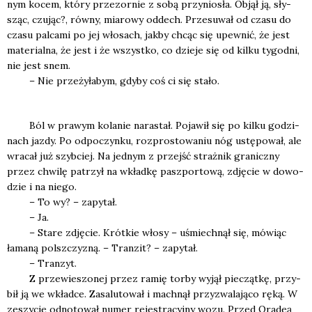
nym kocem, któ­ry prze­zor­nie z sobą przy­nio­sła. Objął ją, sły­
sząc, czu­jąc?, rów­ny, mia­ro­wy oddech. Prze­su­wał od cza­su do
cza­su pal­ca­mi po jej wło­sach, jak­by chcąc się upew­nić, że jest
mate­rial­na, że jest i że wszyst­ko, co dzie­je się od kil­ku tygo­dni,
nie jest snem.
– Nie prze­ży­ła­bym, gdy­by coś ci się sta­ło.
Ból w pra­wym kola­nie nara­stał. Poja­wił się po kil­ku godzi­
nach jaz­dy. Po odpo­czyn­ku, roz­pro­sto­wa­niu nóg ustę­po­wał, ale
wra­cał już szyb­ciej. Na jed­nym z przejść straż­nik gra­nicz­ny
przez chwi­lę patrzył na wkład­kę pasz­por­to­wą, zdję­cie w dowo­
dzie i na nie­go.
– To wy? – zapy­tał.
– Ja.
– Sta­re zdję­cie. Krót­kie wło­sy – uśmiech­nął się, mówiąc
łama­ną pol­sz­czy­zną. – Tran­zit? – zapy­tał.
– Tran­zyt.
Z prze­wie­szo­nej przez ramię tor­by wyjął pie­cząt­kę, przy­
bił ją we wkład­ce. Zasa­lu­to­wał i mach­nął przy­zwa­la­ją­co ręką. W
zeszy­cie odno­to­wał numer reje­stra­cyj­ny wozu. Przed Ora­deą