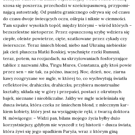
szo­sa się posze­rza, prze­cho­dzi w sze­ścio­pa­smo­wą, przy­po­mi­
na­ją­cą auto­stra­dę. Od punk­tu gra­nicz­ne­go odry­wa się od cza­su
do cza­su dwo­je świe­cą­cych oczu, ośle­pia i nik­nie w ciem­no­ści.
Tam szpa­ler wyso­kich topól, mię­dzy któ­ry­mi – wśród któ­rych –
bez­sze­lest­ne nie­to­pe­rze. Przez opusz­czo­ną szy­bę wdzie­ra się
cie­płe, ole­iste powie­trze, cię­te, szat­ko­wa­ne przez cyka­dy czy
świersz­cze. Teraz śmiech blond, nie­bo nad Ukra­iną nie­bie­skie
jak cień płasz­cza Mat­ki Boskiej, wyschnię­te rze­ki Rumu­nii,
teraz, potem, na roz­jaz­dach, na skrzy­żo­wa­niach fos­fo­ry­zu­ją­ce
tabli­ce z nazwa­mi Alba, Tir­gu Mures, Con­stan­za, gdy ktoś powie
przez sen – nie tak, za póź­no, ina­czej. Noc, dzień, noc, ziar­na
kawy roz­gry­za­ne we mgle, w któ­rej to, co wychwy­tu­ją świa­tła
reflek­to­rów, dra­hicz­ku, dra­hicz­ku, przy­bie­ra mon­stru­al­ne
kształ­ty, ukła­da się w góry i prze­pa­ści, posta­ci z okrut­nych
bajek, nie­zna­ne i nie­obli­czal­ne. Jak­by we mgle ucie­le­śnia­ła się
dusza świa­ta, któ­ra cze­ka ze śmie­chem blond, z mlecz­nym kar­
kiem kobie­ty, któ­ry jest na wycią­gnię­cie ręki, z twa­rzą dok­to­ra
N. mówią­ce­go: – Widzi pan, bilans moje­go życia był­by dużo
korzyst­niej­szy, gdy­bym nie wyszedł z tej histo­rii – dusza świa­ta,
któ­ra żywi się jego upad­kiem Pary­ża, wraz z któ­rym giną