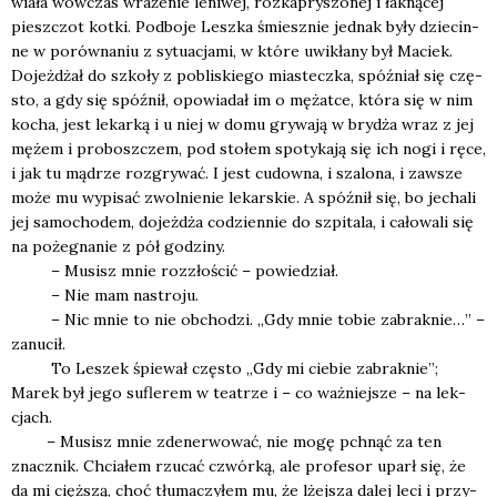
wia­ła wów­czas wra­że­nie leni­wej, roz­ka­pry­szo­nej i łak­ną­cej
piesz­czot kot­ki. Pod­bo­je Lesz­ka śmiesz­nie jed­nak były dzie­cin­
ne w porów­na­niu z sytu­acja­mi, w któ­re uwi­kła­ny był Maciek.
Dojeż­dżał do szko­ły z pobli­skie­go mia­stecz­ka, spóź­niał się czę­
sto, a gdy się spóź­nił, opo­wia­dał im o mężat­ce, któ­ra się w nim
kocha, jest lekar­ką i u niej w domu gry­wa­ją w bry­dża wraz z jej
mężem i pro­bosz­czem, pod sto­łem spo­ty­ka­ją się ich nogi i ręce,
i jak tu mądrze roz­gry­wać. I jest cudow­na, i sza­lo­na, i zawsze
może mu wypi­sać zwol­nie­nie lekar­skie. A spóź­nił się, bo jecha­li
jej samo­cho­dem, dojeż­dża codzien­nie do szpi­ta­la, i cało­wa­li się
na poże­gna­nie z pół godzi­ny.
– Musisz mnie roz­zło­ścić – powie­dział.
– Nie mam nastro­ju.
– Nic mnie to nie obcho­dzi. „Gdy mnie tobie zabrak­nie…” –
zanu­cił.
To Leszek śpie­wał czę­sto „Gdy mi cie­bie zabrak­nie”;
Marek był jego sufle­rem w teatrze i – co waż­niej­sze – na lek­
cjach.
– Musisz mnie zde­ner­wo­wać, nie mogę pchnąć za ten
znacz­nik. Chcia­łem rzu­cać czwór­ką, ale pro­fe­sor uparł się, że
da mi cięż­szą, choć tłu­ma­czy­łem mu, że lżej­sza dalej leci i przy­