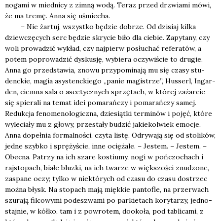
noga­mi w mied­ni­cy z zim­ną wodą. Teraz przed drzwia­mi mówi,
że ma tre­mę. Anna się uśmie­cha.
– Nie żar­tuj, wszyst­ko będzie dobrze. Od dzi­siaj kil­ka
dziew­czę­cych serc będzie skry­cie biło dla cie­bie. Zapy­ta­ny, czy
woli pro­wa­dzić wykład, czy naj­pierw posłu­chać refe­ra­tów, a
potem popro­wa­dzić dys­ku­sję, wybie­ra oczy­wi­ście to dru­gie.
Anna go przed­sta­wia, zno­wu przy­po­mi­na­ją mu się cza­sy stu­
denc­kie, magia asy­stenc­kie­go „panie magi­strze”, Hus­serl, Ingar­
den, ciem­na sala o asce­tycz­nych sprzę­tach, w któ­rej zażar­cie
się spie­ra­li na temat idei poma­rań­czy i poma­rań­czy samej.
Reduk­cja feno­me­no­lo­gicz­na, dzie­siąt­ki ter­mi­nów i pojęć, któ­re
wyle­cia­ły mu z gło­wy, prze­sta­ły budzić jakie­kol­wiek emo­cje.
Anna dopeł­nia for­mal­no­ści, czy­ta listę. Odry­wa­ją się od sto­li­ków,
jed­ne szyb­ko i sprę­ży­ście, inne ocię­ża­le. – Jestem. – Jestem. –
Obec­na. Patrzy na ich sza­re kostiu­my, nogi w poń­czo­chach i
raj­sto­pach, bia­łe bluz­ki, na ich twa­rze w więk­szo­ści znu­dzo­ne,
zaspa­ne oczy; tyl­ko w nie­któ­rych od cza­su do cza­su dostrzec
moż­na błysk. Na sto­pach mają mięk­kie pan­to­fle, na prze­rwach
szu­ra­ją fil­co­wy­mi pode­szwa­mi po par­kie­tach kory­ta­rzy, jed­no­
staj­nie, w kół­ko, tam i z powro­tem, dooko­ła, pod tabli­ca­mi, z