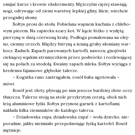
omi­jać kurze i kro­wie eks­kre­men­ty. Męż­czyź­ni cię­żej sta­wia­ją
nogi, odry­wa­jąc od zie­mi war­stwę lep­kiej gli­ny, liście, wiech­cie
prze­gni­łej sło­my.
Soł­tys pro­si do sto­łu. Pobie­la­na wap­nem kuch­nia z chle­bo­
wym pie­cem. Na zapiec­ku sza­ry kot. W kącie łóż­ko z wydę­tą
pie­rzy­ną w dużą czer­wo­ną kra­tę. Pod­ło­ga poma­lo­wa­na na olej­
no, ciem­ny orzech. Mię­dzy futry­ną a ścia­ną gru­by sło­mia­ny war­
kocz. Zaduch. Zapach paro­wa­nych kar­to­fli, nawo­zu, gno­jów­ki
ciek­ną­cej wąskim stru­mycz­kiem przez podwór­ko i roz­le­wa­ją­cej
się na polach za sto­do­łą. Kwa­śny zapach mle­ka. Soł­tys wycią­ga z
kre­den­su fajan­so­we głę­bo­kie tale­rze.
– Kogut­ka rano zastru­ga­łem, rosół baba ugo­to­wa­ła –
mówi.
Rosół jest zło­ty, pły­wa­ją po nim jesz­cze bar­dziej zło­te oczy
tłusz­czu. Tale­rze sto­ją na sto­le przy­kry­tym cera­tą, obok nich
leżą alu­mi­nio­we łyż­ki. Soł­tys przy­no­si gar­nek z kar­to­fla­mi,
nakła­da kil­ka ziem­nia­ków do każ­de­go tale­rza.
– Dzia­dow­ska zupa, dzia­dow­ska zupa! – woła dziec­ko, nie­
po­rad­nie, jak­by nie­śmia­ło prze­po­ła­wia­jąc łyż­ką kar­to­fel. Rosół
męt­nie­je.