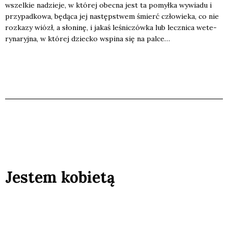
wszel­kie nadzie­je, w któ­rej obec­na jest ta pomył­ka wywia­du i
przy­pad­ko­wa, będą­ca jej następ­stwem śmierć czło­wie­ka, co nie
roz­ka­zy wiózł, a sło­ni­nę, i jakaś leśni­czów­ka lub lecz­ni­ca wete­
ry­na­ryj­na, w któ­rej dziec­ko wspi­na się na pal­ce…
Jestem kobietą