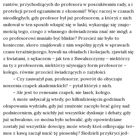
ran­tów, przy­cho­dzą­cych do pro­fe­so­ra w poszu­ki­wa­niu rady, a i
pro­tek­cji przed egza­mi­nem z eko­no­mii? Więc raczej w cza­sach
nie­od­le­głych, gdy pro­fe­sor był już pro­fe­so­rem, a któ­ryś z nich
usi­ło­wał w ten spo­sób wku­pić się w łaski, wyka­zu­jąc się zna­jo­
mo­ścią tego, cze­go z wła­sne­go doświad­cze­nia znać nie mógł, a
co pro­fe­so­ro­wi musia­ło być bli­skie? Prze­cież nie było to
koniecz­ne, sko­ro znaj­do­wa­li z nim wspól­ny język w spra­wach
cza­su teraź­niej­sze­go, bywa­li na obia­dach i kola­cjach, zja­wia­li się
z kwia­ta­mi, z sęka­czem – jak ten z Suwalsz­czy­zny – nie­któ­rzy
na ty z pro­fe­so­rem, nie­któ­rzy uży­wa­ją­cy form pro­fe­so­rze –
kole­go, rów­nie prze­cież świad­czą­cych o zaży­ło­ści.
– Czy zauwa­żył pan, pro­fe­so­rze, powrót do oby­cza­ju
nosze­nia cza­pek aka­de­mic­kich? – pytał któ­ryś z nich.
– Ale jest to rene­sans cza­pek, nie lasek, kole­go.
A może usły­szał ją wte­dy, po kil­ku­dzie­się­ciu godzi­nach
oku­po­wa­nia wydzia­łu, gdy już znu­że­nie zaczę­ło brać górę nad
pod­nie­ce­niem, gdy uci­chły już wszyst­kie dys­ku­sje i deba­ty, gdy
już uchwa­lo­no, co moż­na było uchwa­lić, gdy opo­wie­dzia­ne
zosta­ły już wszyst­kie dow­ci­py, może wte­dy ktoś odkrę­ca­jąc ter­
mos z kawą zaczął nucić tę pio­sen­kę? Sie­dzie­li przy­kry­ci jed­