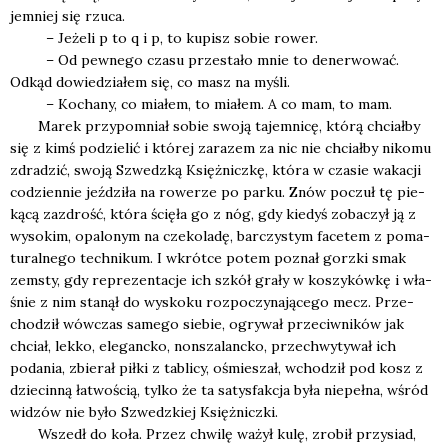
jem­niej się rzu­ca.
– Jeże­li p to q i p, to kupisz sobie rower.
– Od pew­ne­go cza­su prze­sta­ło mnie to dener­wo­wać.
Odkąd dowie­dzia­łem się, co masz na myśli.
– Kocha­ny, co mia­łem, to mia­łem. A co mam, to mam.
Marek przy­po­mniał sobie swo­ją tajem­ni­cę, któ­rą chciał­by
się z kimś podzie­lić i któ­rej zara­zem za nic nie chciał­by niko­mu
zdra­dzić, swo­ją Szwedz­ką Księż­nicz­kę, któ­ra w cza­sie waka­cji
codzien­nie jeź­dzi­ła na rowe­rze po par­ku. Znów poczuł tę pie­
ką­cą zazdrość, któ­ra ścię­ła go z nóg, gdy kie­dyś zoba­czył ją z
wyso­kim, opa­lo­nym na cze­ko­la­dę, bar­czy­stym face­tem z poma­
tu­ral­ne­go tech­ni­kum. I wkrót­ce potem poznał gorz­ki smak
zemsty, gdy repre­zen­ta­cje ich szkół gra­ły w koszy­ków­kę i wła­
śnie z nim sta­nął do wysko­ku roz­po­czy­na­ją­ce­go mecz. Prze­
cho­dził wów­czas same­go sie­bie, ogry­wał prze­ciw­ni­ków jak
chciał, lek­ko, ele­ganc­ko, non­sza­lanc­ko, prze­chwy­ty­wał ich
poda­nia, zbie­rał pił­ki z tabli­cy, ośmie­szał, wcho­dził pod kosz z
dzie­cin­ną łatwo­ścią, tyl­ko że ta satys­fak­cja była nie­peł­na, wśród
widzów nie było Szwedz­kiej Księż­nicz­ki.
Wszedł do koła. Przez chwi­lę ważył kulę, zro­bił przy­siad,