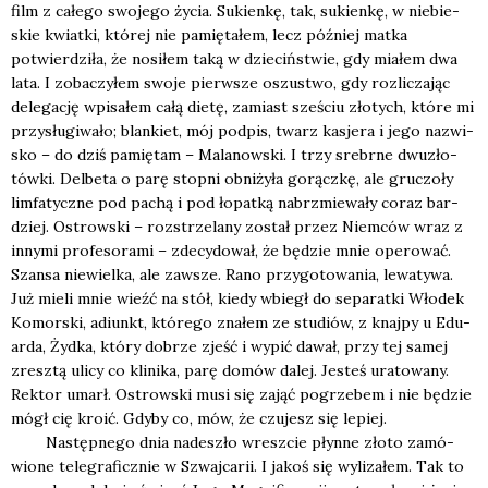
film z całe­go swo­je­go życia. Sukien­kę, tak, sukien­kę, w nie­bie­
skie kwiat­ki, któ­rej nie pamię­ta­łem, lecz póź­niej mat­ka
potwier­dzi­ła, że nosi­łem taką w dzie­ciń­stwie, gdy mia­łem dwa
lata. I zoba­czy­łem swo­je pierw­sze oszu­stwo, gdy roz­li­cza­jąc
dele­ga­cję wpi­sa­łem całą die­tę, zamiast sze­ściu zło­tych, któ­re mi
przy­słu­gi­wa­ło; blan­kiet, mój pod­pis, twarz kasje­ra i jego nazwi­
sko – do dziś pamię­tam – Mala­now­ski. I trzy srebr­ne dwu­zło­
tów­ki. Del­be­ta o parę stop­ni obni­ży­ła gorącz­kę, ale gru­czo­ły
lim­fa­tycz­ne pod pachą i pod łopat­ką nabrzmie­wa­ły coraz bar­
dziej. Ostrow­ski – roz­strze­la­ny został przez Niem­ców wraz z
inny­mi pro­fe­so­ra­mi – zde­cy­do­wał, że będzie mnie ope­ro­wać.
Szan­sa nie­wiel­ka, ale zawsze. Rano przy­go­to­wa­nia, lewa­ty­wa.
Już mie­li mnie wieźć na stół, kie­dy wbiegł do sepa­rat­ki Wło­dek
Komor­ski, adiunkt, któ­re­go zna­łem ze stu­diów, z knaj­py u Edu­
ar­da, Żyd­ka, któ­ry dobrze zjeść i wypić dawał, przy tej samej
zresz­tą uli­cy co kli­ni­ka, parę domów dalej. Jesteś ura­to­wa­ny.
Rek­tor umarł. Ostrow­ski musi się zająć pogrze­bem i nie będzie
mógł cię kro­ić. Gdy­by co, mów, że czu­jesz się lepiej.
Następ­ne­go dnia nade­szło wresz­cie płyn­ne zło­to zamó­
wio­ne tele­gra­ficz­nie w Szwaj­ca­rii. I jakoś się wyli­za­łem. Tak to