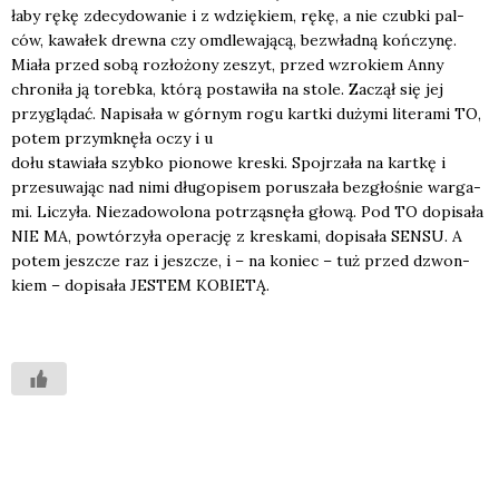
ła­by rękę zde­cy­do­wa­nie i z wdzię­kiem, rękę, a nie czub­ki pal­
ców, kawa­łek drew­na czy omdle­wa­ją­cą, bez­wład­ną koń­czy­nę.
Mia­ła przed sobą roz­ło­żo­ny zeszyt, przed wzro­kiem Anny
chro­ni­ła ją toreb­ka, któ­rą posta­wi­ła na sto­le. Zaczął się jej
przy­glą­dać. Napi­sa­ła w gór­nym rogu kart­ki duży­mi lite­ra­mi TO,
potem przy­mknę­ła oczy i u
dołu sta­wia­ła szyb­ko pio­no­we kre­ski. Spoj­rza­ła na kart­kę i
prze­su­wa­jąc nad nimi dłu­go­pi­sem poru­sza­ła bez­gło­śnie war­ga­
mi. Liczy­ła. Nie­za­do­wo­lo­na potrzą­snę­ła gło­wą. Pod TO dopi­sa­ła
NIE MA, powtó­rzy­ła ope­ra­cję z kre­ska­mi, dopi­sa­ła SENSU. A
potem jesz­cze raz i jesz­cze, i – na koniec – tuż przed dzwon­
kiem – dopi­sa­ła JESTEM KOBIETĄ.