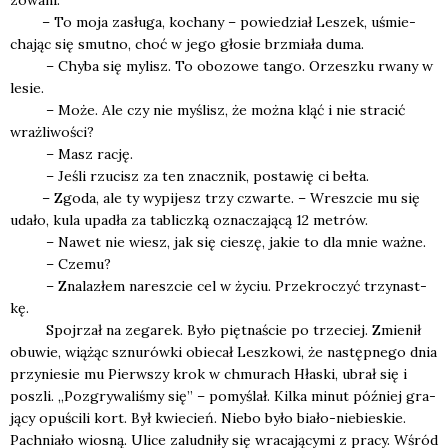
– To moja zasłu­ga, kocha­ny – powie­dział Leszek, uśmie­
cha­jąc się smut­no, choć w jego gło­sie brzmia­ła duma.
– Chy­ba się mylisz. To obo­zo­we tan­go. Orzesz­ku rwa­ny w
lesie.
– Może. Ale czy nie myślisz, że moż­na kląć i nie stra­cić
wraż­li­wo­ści?
– Masz rację.
– Jeśli rzu­cisz za ten znacz­nik, posta­wię ci beł­ta.
– Zgo­da, ale ty wypi­jesz trzy czwar­te. – Wresz­cie mu się
uda­ło, kula upa­dła za tablicz­ką ozna­cza­ją­cą 12 metrów.
– Nawet nie wiesz, jak się cie­szę, jakie to dla mnie waż­ne.
– Cze­mu?
– Zna­la­złem naresz­cie cel w życiu. Prze­kro­czyć trzy­nast­
kę.
Spoj­rzał na zega­rek. Było pięt­na­ście po trze­ciej. Zmie­nił
obu­wie, wią­żąc sznu­rów­ki obie­cał Lesz­ko­wi, że następ­ne­go dnia
przy­nie­sie mu Pierw­szy krok w chmu­rach Hła­ski, ubrał się i
poszli. „Pozgry­wa­li­śmy się” – pomy­ślał. Kil­ka minut póź­niej gra­
ją­cy opu­ści­li kort. Był kwie­cień. Nie­bo było bia­ło-nie­bie­skie.
Pach­nia­ło wio­sną. Uli­ce zalud­ni­ły się wra­ca­ją­cy­mi z pra­cy. Wśród