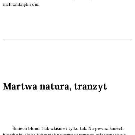
nich znik­nę­li i oni.
Martwa natura, tranzyt
Śmiech blond. Tak wła­śnie i tyl­ko tak. Na pew­no śmiech
blon­dyn­ki, ale to już mniej; zawar­te w tam­tym, miesz­czą­ce się