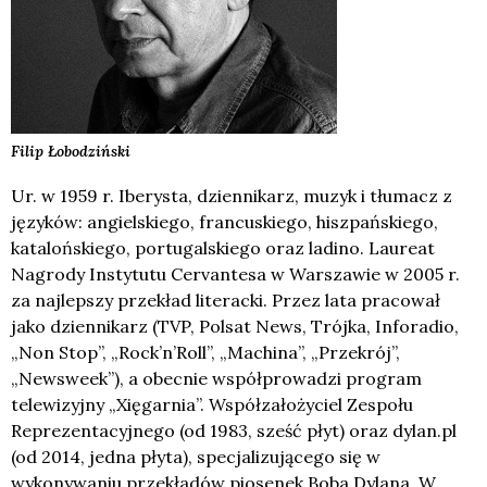
Filip
Łobodziński
Ur. w 1959 r. Iberysta, dziennikarz, muzyk i tłumacz z
języków: angielskiego, francuskiego, hiszpańskiego,
katalońskiego, portugalskiego oraz ladino. Laureat
Nagrody Instytutu Cervantesa w Warszawie w 2005 r.
za najlepszy przekład literacki. Przez lata pracował
jako dziennikarz (TVP, Polsat News, Trójka, Inforadio,
„Non Stop”, „Rock’n’Roll”, „Machina”, „Przekrój”,
„Newsweek”), a obecnie współprowadzi program
telewizyjny „Xięgarnia”. Współzałożyciel Zespołu
Reprezentacyjnego (od 1983, sześć płyt) oraz dylan.pl
(od 2014, jedna płyta), specjalizującego się w
wykonywaniu przekładów piosenek Boba Dylana. W