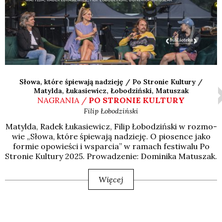
Słowa, które śpiewają nadzieję / Po Stronie Kultury /
Matylda, Łukasiewicz, Łobodziński, Matuszak
NAGRANIA /
PO STRONIE KULTURY
Filip
Łobodziński
Matyl­da, Radek Łuka­sie­wicz, Filip Łobo­dziń­ski w roz­mo­
wie „Sło­wa, któ­re śpie­wa­ją nadzie­ję. O pio­sen­ce jako
for­mie opo­wie­ści i wspar­cia” w ramach festi­wa­lu Po
Stro­nie Kul­tu­ry 2025. Pro­wa­dze­nie: Domi­ni­ka Matu­szak.
Więcej