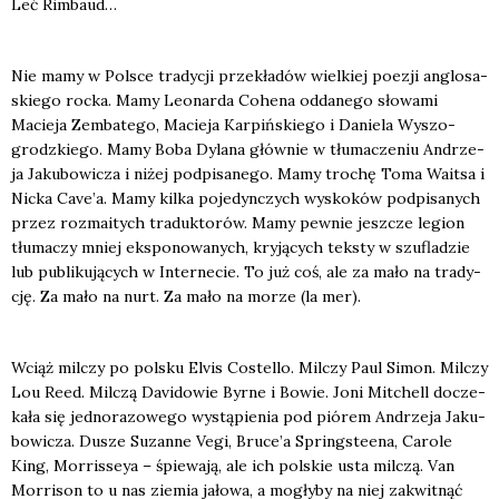
Leć Rim­baud…
Nie mamy w Pol­sce tra­dy­cji prze­kła­dów wiel­kiej poezji anglo­sa­
skie­go roc­ka. Mamy Leonar­da Cohe­na odda­ne­go sło­wa­mi
Macie­ja Zemba­te­go, Macie­ja Kar­piń­skie­go i Danie­la Wyszo­
grodz­kie­go. Mamy Boba Dyla­na głów­nie w tłu­ma­cze­niu Andrze­
ja Jaku­bo­wi­cza i niżej pod­pi­sa­ne­go. Mamy tro­chę Toma Wait­sa i
Nic­ka Cave’a. Mamy kil­ka poje­dyn­czych wysko­ków pod­pi­sa­nych
przez roz­ma­itych tra­duk­to­rów. Mamy pew­nie jesz­cze legion
tłu­ma­czy mniej eks­po­no­wa­nych, kry­ją­cych tek­sty w szu­fla­dzie
lub publi­ku­ją­cych w Inter­ne­cie. To już coś, ale za mało na tra­dy­
cję. Za mało na nurt. Za mało na morze (la mer).
Wciąż mil­czy po pol­sku Elvis Costel­lo. Mil­czy Paul Simon. Mil­czy
Lou Reed. Mil­czą Davi­do­wie Byr­ne i Bowie. Joni Mit­chell docze­
ka­ła się jed­no­ra­zo­we­go wystą­pie­nia pod pió­rem Andrze­ja Jaku­
bo­wi­cza. Dusze Suzan­ne Vegi, Bruce’a Spring­ste­ena, Caro­le
King, Mor­ris­seya – śpie­wa­ją, ale ich pol­skie usta mil­czą. Van
Mor­ri­son to u nas zie­mia jało­wa, a mogły­by na niej zakwit­nąć