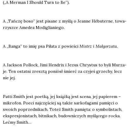
(„A Mer­man I Sho­uld Turn to Be”).
A „Tań­czę boso” jest pisa­ne z myślą o Jean­ne Hébu­ter­ne, towa­
rzysz­ce Ame­dea Modi­glia­nie­go.
A „Ban­ga” to imię psa Piła­ta z powie­ści
Mistrz i Mał­go­rza­ta
.
A Jack­son Pol­lock, Jimi Hen­drix i Jezus Chry­stus to byli Murza­
je. Ten ostat­ni zresz­tą poniósł śmierć za czy­jeś grze­chy, lecz
nie jej.
Pat­ti Smith jest poet­ką, jej książ­ką jest sce­na, jej papie­rem –
mikro­fon. Poeci naj­czę­ściej są tak­że sar­ko­fa­ga­mi pamię­ci o
swo­ich poprzed­ni­kach. Toteż Smith pamię­ta: o sym­bo­li­stach,
eks­pre­sjo­ni­stach, bit­ni­kach, budow­ni­czych myślą­ce­go roc­ka.
Leć­my Smith…