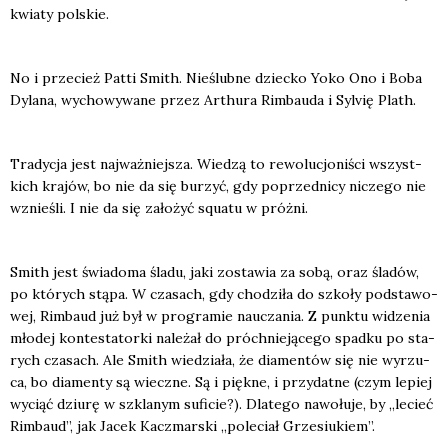
kwia­ty pol­skie.
No i prze­cież Pat­ti Smith. Nie­ślub­ne dziec­ko Yoko Ono i Boba
Dyla­na, wycho­wy­wa­ne przez Arthu­ra Rim­bau­da i Sylvię Plath.
Tra­dy­cja jest naj­waż­niej­sza. Wie­dzą to rewo­lu­cjo­ni­ści wszyst­
kich kra­jów, bo nie da się burzyć, gdy poprzed­ni­cy nicze­go nie
wznie­śli. I nie da się zało­żyć squ­atu w próż­ni.
Smith jest świa­do­ma śla­du, jaki zosta­wia za sobą, oraz śla­dów,
po któ­rych stą­pa. W cza­sach, gdy cho­dzi­ła do szko­ły pod­sta­wo­
wej, Rim­baud już był w pro­gra­mie naucza­nia. Z punk­tu widze­nia
mło­dej kon­te­sta­tor­ki nale­żał do próch­nie­ją­ce­go spad­ku po sta­
rych cza­sach. Ale Smith wie­dzia­ła, że dia­men­tów się nie wyrzu­
ca, bo dia­men­ty są wiecz­ne. Są i pięk­ne, i przy­dat­ne (czym lepiej
wyciąć dziu­rę w szkla­nym sufi­cie?). Dla­te­go nawo­łu­je, by „lecieć
Rim­baud”, jak Jacek Kacz­mar­ski „pole­ciał Grze­siu­kiem”.