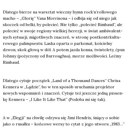
Dla­te­go bie­rze na warsz­tat wiecz­ny hymn roc­k’n’rol­lo­we­go
macho – „Glo­rię” Vana Mor­ri­so­na – i odbi­ja się od nie­go jak
sko­czek od bel­ki, by pole­cieć. Nie tyl­ko „pole­cieć Rim­baud”, ale
pole­cieć w swo­je regio­ny wiel­kiej here­zji, w świat ambi­wa­lent­
nych sytu­acji, migo­tli­wych zna­czeń, w stro­nę post­kontr­kul­tu­
ro­we­go palimp­se­stu. Laska opar­ta o par­ko­mat, kościel­ny
dzwon, skok gło­wą w dół. A potem jaz­da kon­na, twi­sto­le­ty, ćpun
John­ny (poży­czo­ny od Bur­ro­ugh­sa), morze moż­li­wo­ści. Leć­my
Rim­baud.
Dla­te­go cytu­je począ­tek „Land of a Tho­usand Dan­ces” Chri­sa
Ken­ne­ra w „Lądzie”, bo w ten spo­sób uru­cha­mia pro­jek­tor
nowych wspo­mnień i zna­czeń. Cytu­je też jesz­cze jed­ną pio­sen­
kę Ken­ne­ra – „I Like It Like That” (Podo­ba mi się tak).
A w „Ele­gji” na chwi­lę odzy­wa się Jimi Hen­drix, śnią­cy o sobie
jako o rusał­ku – koń­co­we wer­sy to cytat z jego utwo­ru „1983…”