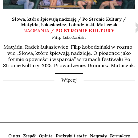
Słowa, które śpiewają nadzieję / Po Stronie Kultury /
Matylda, Łukasiewicz, Łobodziński, Matuszak
NAGRANIA /
PO STRONIE KULTURY
Filip
Łobodziński
Matyl­da, Radek Łuka­sie­wicz, Filip Łobo­dziń­ski w roz­mo­
wie „Sło­wa, któ­re śpie­wa­ją nadzie­ję. O pio­sen­ce jako
for­mie opo­wie­ści i wspar­cia” w ramach festi­wa­lu Po
Stro­nie Kul­tu­ry 2025. Pro­wa­dze­nie: Domi­ni­ka Matu­szak.
Więcej
O nas
Zespół
Opinie
Praktyki i staże
Nagrody
Formularz