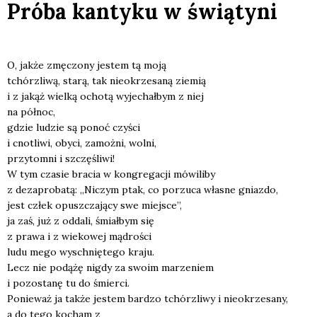
Próba kantyku w świątyni
O, jak­że zmę­czo­ny jestem tą moją
tchórz­li­wą, sta­rą, tak nie­okrze­sa­ną zie­mią
i z jakąż wiel­ką ocho­tą wyje­chał­bym z niej
na pół­noc,
gdzie ludzie są ponoć czy­ści
i cno­tli­wi, oby­ci, zamoż­ni, wol­ni,
przy­tom­ni i szczę­śli­wi!
W tym cza­sie bra­cia w kon­gre­ga­cji mówi­li­by
z dez­apro­ba­tą: „Niczym ptak, co porzu­ca wła­sne gniaz­do,
jest człek opusz­cza­ją­cy swe miej­sce”,
ja zaś, już z odda­li, śmiał­bym się
z pra­wa i z wie­ko­wej mądro­ści
ludu mego wyschnię­te­go kra­ju.
Lecz nie podą­żę nigdy za swo­im marze­niem
i pozo­sta­nę tu do śmier­ci.
Ponie­waż ja tak­że jestem bar­dzo tchórz­li­wy i nie­okrze­sa­ny,
a do tego kocham z