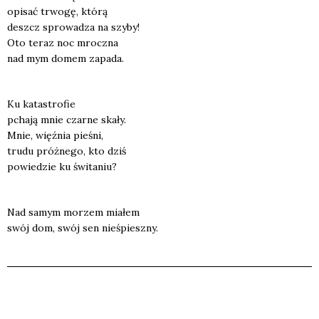
opi­sać trwo­gę, któ­rą
deszcz spro­wa­dza na szy­by!
Oto teraz noc mrocz­na
nad mym domem zapa­da.
Ku kata­stro­fie
pcha­ją mnie czar­ne ska­ły.
Mnie, więź­nia pie­śni,
tru­du próż­ne­go, kto dziś
powie­dzie ku świ­ta­niu?
Nad samym morzem mia­łem
swój dom, swój sen nie­śpiesz­ny.