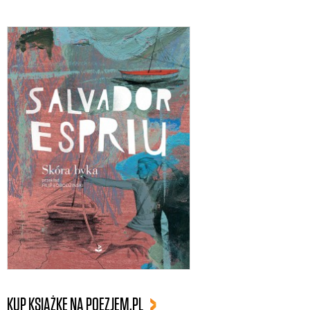
KUP KSIĄŻKĘ NA POEZJEM.PL