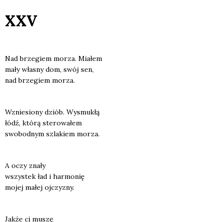
XXV
Nad brze­giem morza. Mia­łem
mały wła­sny dom, swój sen,
nad brze­giem morza.
Wznie­sio­ny dziób. Wysmu­kłą
łódź, któ­rą ste­ro­wa­łem
swo­bod­nym szla­kiem morza.
A oczy zna­ły
wszy­stek ład i har­mo­nię
mojej małej ojczy­zny.
Jak­że ci muszę