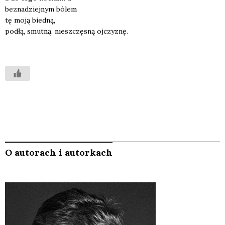
bez­na­dziej­nym bólem
tę moją bied­ną,
pod­łą, smut­ną, nie­szczę­sną ojczy­znę.
O autorach i autorkach