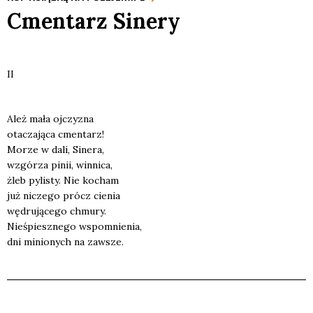
Cmentarz Sinery
II
Ależ mała ojczy­zna
ota­cza­ją­ca cmen­tarz!
Morze w dali, Sine­ra,
wzgó­rza pinii, win­ni­ca,
żleb pyli­sty. Nie kocham
już nicze­go prócz cie­nia
wędru­ją­ce­go chmu­ry.
Nie­śpiesz­ne­go wspo­mnie­nia,
dni minio­nych na zawsze.