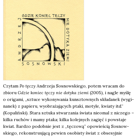
Czy­tam
Po tęczy
Andrze­ja Sosnow­skie­go, potem wra­cam do
zbio­ru
Gdzie koniec tęczy nie doty­ka zie­mi
(2005), i nagle myślę
o ori­ga­mi, „sztu­ce wyko­ny­wa­nia kunsz­tow­nych skła­da­nek (wygi­
na­nek) z papie­ru, wyobra­ża­ją­cych pta­ki, moty­le, kwia­ty itd.”
(Kopa­liń­ski). Sta­ra sztu­ka stwa­rza­nia świa­ta nie­omal z nicze­go –
kil­ka ruchów i mamy pta­ka; kil­ka kolej­nych zagięć i powsta­je
kwiat. Bar­dzo podob­nie jest z „tęczo­wą” opo­wie­ścią Sosnow­
skie­go, rekon­stru­ują­cą pewien oso­bi­sty świat z obse­syj­nie