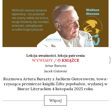
Lekcja uważności, lekcja patrzenia
WYWIADY /
O KSIĄŻCE
Artur
Burszta
Jacek
Gutorow
Roz­mo­wa Artu­ra Bursz­ty z Jac­kiem Guto­ro­wem, towa­
rzy­szą­ca pre­mie­rze książ­ki
Żół­te popo­łu­dnie
, wyda­nej w
Biu­rze Lite­rac­kim 4 listo­pa­da 2025 roku.
Więcej