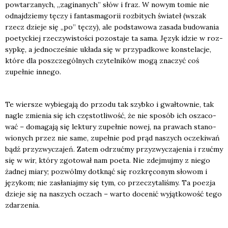
powta­rza­nych, „zagi­na­nych” słów i fraz. W nowym tomie nie
odnaj­dzie­my tęczy i fan­ta­sma­go­rii roz­bi­tych świa­teł (wszak
rzecz dzie­je się „po” tęczy), ale pod­sta­wo­wa zasa­da budo­wa­nia
poetyc­kiej rze­czy­wi­sto­ści pozo­sta­je ta sama. Język idzie w roz­
syp­kę, a jed­no­cze­śnie ukła­da się w przy­pad­ko­we kon­ste­la­cje,
któ­re dla poszcze­gól­nych czy­tel­ni­ków mogą zna­czyć coś
zupeł­nie inne­go.
Te wier­sze wybie­ga­ją do przo­du tak szyb­ko i gwał­tow­nie, tak
nagle zmie­nia się ich czę­sto­tli­wość, że nie spo­sób ich osza­co­
wać – doma­ga­ją się lek­tu­ry zupeł­nie nowej, na pra­wach sta­no­
wio­nych przez nie same, zupeł­nie pod prąd naszych ocze­ki­wań
bądź przy­zwy­cza­jeń. Zatem odrzuć­my przy­zwy­cza­je­nia i rzuć­my
się w wir, któ­ry zgo­to­wał nam poeta. Nie zdej­muj­my z nie­go
żad­nej mia­ry; pozwól­my dotknąć się roz­krę­co­nym sło­wom i
języ­kom; nie zasła­niaj­my się tym, co prze­czy­ta­li­śmy. Ta poezja
dzie­je się na naszych oczach – war­to doce­nić wyjąt­ko­wość tego
zda­rze­nia.