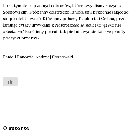
Poza tym ile tu pysz­nych obra­zów, któ­re zwy­kli­śmy łączyć z
Sosnow­skim. Któż inny dostrze­że „anio­ła snu prze­cha­dza­ją­ce­go
się po elek­trow­ni”? Któż inny połą­czy Flau­ber­ta i Cela­na, prze­
ła­mu­jąc cyta­ty uryw­ka­mi z
Naj­krót­sze­go samo­ucz­ka języ­ka nie­
miec­kie­go
? Któż inny potra­fi tak pięk­nie wydzie­dzi­czyć pro­sty
poetyc­ki prze­kaz?
Panie i Pano­wie, Andrzej Sosnow­ski.
O autorze