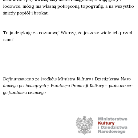
lodow­ce, mózg ma wła­sną pokrę­co­ną topo­gra­fię, a na wszyst­ko
śnie­ży popiół i bro­kat.
To ja dzię­ku­ję za roz­mo­wę! Wie­rzę, że jesz­cze wie­le ich przed
nami!
Dofi­nan­so­wa­no ze środ­ków Mini­stra Kul­tu­ry i Dzie­dzic­twa Naro­
do­we­go pocho­dzą­cych z Fun­du­szu Pro­mo­cji Kul­tu­ry – pań­stwo­we­
go fun­du­szu celo­we­go