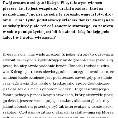
Twój zestaw nosi tytuł
Kal­cyt
. W tytu­ło­wym wier­szu
piszesz, że „to jest wszędzie/ draż­ni noz­drza, tkwi za
paznok­cia­mi”; nosisz ze sobą te sprosz­ko­wa­ne isto­ty, dro­
bi­ny. To nie tyl­ko pod­sta­wo­wy skład­nik dobrze zna­nej nam
ze szko­ły kre­dy, ale też coś znacz­nie star­sze­go, co zawie­ra
w sobie pamięć życia, jest bli­sko zie­mi. Jaką funk­cję peł­ni
kal­cyt w Two­ich wier­szach?
Kre­da ma dla mnie wie­le zna­czeń. Z jed­nej stro­ny to oczy­wi­ście
atry­but nauczy­cie­la sym­bo­li­zu­ją­cy nie­do­god­no­ści zwią­za­ne z tą
pra­cą, bo nie­praw­do­po­dob­nie bru­dzi (
śmiech
) i szko­dzi zdro­
wiu. Z dru­giej – to coś nie­wia­ry­god­nie sta­re­go, dowód na to, że
na zie­mi każ­de ist­nie­nie jest poży­tecz­ne, nawet gdy prze­mi­nie
czas jego życia. Gdy myślę o kre­dzie jako epo­ce geo­lo­gicz­nej
jest ona też dla mnie sym­bo­lem wie­dzy – tego fascy­nu­ją­ce­go
świa­ta peł­ne­go prze­dziw­nych stwo­rzeń, któ­ry nie­zwy­kle pocią­
ga dzie­ci, jesz­cze zanim pój­dą do szko­ły (dino­zau­ry!), a któ­ry
jakimś spo­so­bem prze­sta­je być tak inte­re­su­ją­cy w cza­sie nauki
szkol­nej. Czy­ta­łam ostat­nio o eta­pach kształ­to­wa­nia się Morza