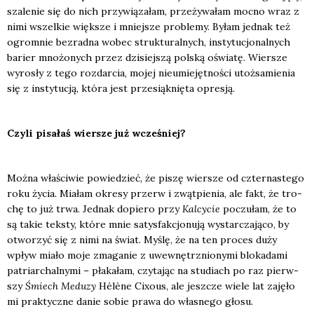
sza­le­nie się do nich przy­wią­za­łam, prze­ży­wa­łam moc­no wraz z
nimi wszel­kie więk­sze i mniej­sze pro­ble­my. Byłam jed­nak też
ogrom­nie bez­rad­na wobec struk­tu­ral­nych, insty­tu­cjo­nal­nych
barier mno­żo­nych przez dzi­siej­szą pol­ską oświa­tę. Wier­sze
wyro­sły z tego roz­dar­cia, mojej nie­umie­jęt­no­ści utoż­sa­mie­nia
się z insty­tu­cją, któ­ra jest prze­siąk­nię­ta opre­sją.
Czy­li pisa­łaś wier­sze już wcze­śniej?
Moż­na wła­ści­wie powie­dzieć, że piszę wier­sze od czter­na­ste­go
roku życia. Mia­łam okre­sy przerw i zwąt­pie­nia, ale fakt, że tro­
chę to już trwa. Jed­nak dopie­ro przy
Kal­cy­cie
poczu­łam, że to
są takie tek­sty, któ­re mnie satys­fak­cjo­nu­ją wystar­cza­ją­co, by
otwo­rzyć się z nimi na świat. Myślę, że na ten pro­ces duży
wpływ mia­ło moje zma­ga­nie z uwew­nętrz­nio­ny­mi blo­ka­da­mi
patriar­chal­ny­mi – pła­ka­łam, czy­ta­jąc na stu­diach po raz pierw­
szy
Śmiech Medu­zy
Hélène Cixo­us, ale jesz­cze wie­le lat zaję­ło
mi prak­tycz­ne danie sobie pra­wa do wła­sne­go gło­su.