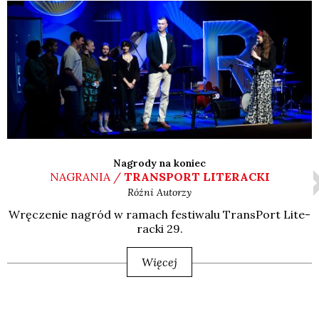
Nagrody na koniec
NAGRANIA /
TRANSPORT LITERACKI
Różni Autorzy
Wrę­cze­nie nagród w ramach festi­wa­lu Trans­Port Lite­
rac­ki 29.
Więcej