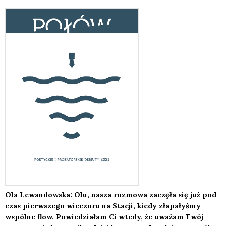
Ola Lewan­dow­ska: Olu, nasza roz­mo­wa zaczę­ła się już pod­
czas pierw­sze­go wie­czo­ru na Sta­cji, kie­dy zła­pa­ły­śmy
wspól­ne flow. Powie­dzia­łam Ci wte­dy, że uwa­żam Twój