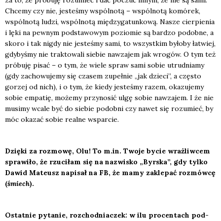
za to, że pró­bu­ję rozu­mieć i dać poczuć innym, że nie są sami.
Chce­my czy nie, jeste­śmy wspól­no­tą – wspól­no­tą komó­rek,
wspól­no­tą ludzi, wspól­no­tą mię­dzy­ga­tun­ko­wą. Nasze cier­pie­nia
i lęki na pew­nym pod­sta­wo­wym pozio­mie są bar­dzo podob­ne, a
sko­ro i tak nigdy nie jeste­śmy sami, to wszyst­kim było­by łatwiej,
gdy­by­śmy nie trak­to­wa­li sie­bie nawza­jem jak wro­gów. O tym też
pró­bu­ję pisać – o tym, że wie­le spraw sami sobie utrud­nia­my
(gdy zacho­wu­je­my się cza­sem zupeł­nie „jak dzie­ci”, a czę­sto
gorzej od nich), i o tym, że kie­dy jeste­śmy razem, oka­zu­je­my
sobie empa­tię, może­my przy­no­sić ulgę sobie nawza­jem. I że nie
musi­my wca­le być do sie­bie podob­ni czy nawet się rozu­mieć, by
móc oka­zać sobie real­ne wspar­cie.
Dzię­ki za roz­mo­wę, Olu! To m.in. Two­je bycie wraż­liw­cem
spra­wi­ło, że rzu­ci­łam się na nazwi­sko „Byr­ska”, gdy tyl­ko
Dawid Mate­usz napi­sał na FB, że mamy zakle­pać roz­mów­cę
(
śmiech
).
Ostat­nie pyta­nie, roz­chod­nia­czek: w ilu pro­cen­tach pod­