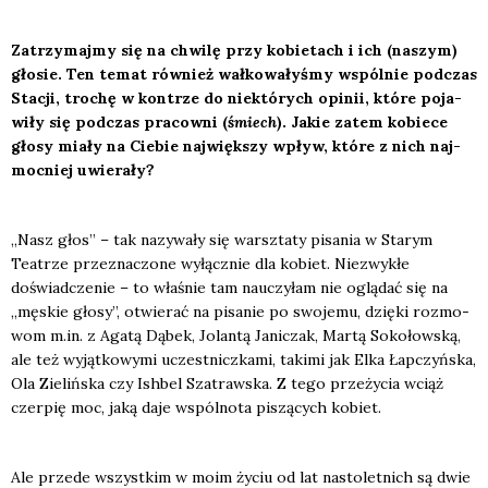
Zatrzy­maj­my się na chwi­lę przy kobie­tach i ich (naszym)
gło­sie. Ten temat rów­nież wał­ko­wa­ły­śmy wspól­nie pod­czas
Sta­cji, tro­chę w kontrze do nie­któ­rych opi­nii, któ­re poja­
wi­ły się pod­czas pra­cow­ni (
śmiech
). Jakie zatem kobie­ce
gło­sy mia­ły na Cie­bie naj­więk­szy wpływ, któ­re z nich naj­
moc­niej uwie­ra­ły?
„Nasz głos” – tak nazy­wa­ły się warsz­ta­ty pisa­nia w Sta­rym
Teatrze prze­zna­czo­ne wyłącz­nie dla kobiet. Nie­zwy­kłe
doświad­cze­nie – to wła­śnie tam nauczy­łam nie oglą­dać się na
„męskie gło­sy”, otwie­rać na pisa­nie po swo­je­mu, dzię­ki roz­mo­
wom m.in. z Aga­tą Dąbek, Jolan­tą Jani­czak, Mar­tą Soko­łow­ską,
ale też wyjąt­ko­wy­mi uczest­nicz­ka­mi, taki­mi jak Elka Łap­czyń­ska,
Ola Zie­liń­ska czy Ish­bel Sza­traw­ska. Z tego prze­ży­cia wciąż
czer­pię moc, jaką daje wspól­no­ta piszą­cych kobiet.
Ale przede wszyst­kim w moim życiu od lat nasto­let­nich są dwie