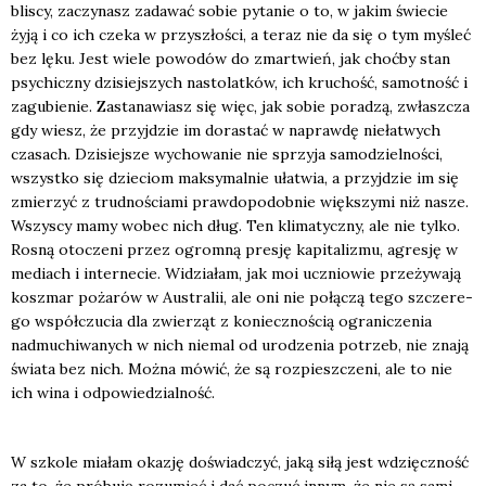
bli­scy, zaczy­nasz zada­wać sobie pyta­nie o to, w jakim świe­cie
żyją i co ich cze­ka w przy­szło­ści, a teraz nie da się o tym myśleć
bez lęku. Jest wie­le powo­dów do zmar­twień, jak choć­by stan
psy­chicz­ny dzi­siej­szych nasto­lat­ków, ich kru­chość, samot­ność i
zagu­bie­nie. Zasta­na­wiasz się więc, jak sobie pora­dzą, zwłasz­cza
gdy wiesz, że przyj­dzie im dora­stać w napraw­dę nie­ła­twych
cza­sach. Dzi­siej­sze wycho­wa­nie nie sprzy­ja samo­dziel­no­ści,
wszyst­ko się dzie­ciom mak­sy­mal­nie uła­twia, a przyj­dzie im się
zmie­rzyć z trud­no­ścia­mi praw­do­po­dob­nie więk­szy­mi niż nasze.
Wszy­scy mamy wobec nich dług. Ten kli­ma­tycz­ny, ale nie tyl­ko.
Rosną oto­cze­ni przez ogrom­ną pre­sję kapi­ta­li­zmu, agre­sję w
mediach i inter­ne­cie. Widzia­łam, jak moi ucznio­wie prze­ży­wa­ją
kosz­mar poża­rów w Austra­lii, ale oni nie połą­czą tego szcze­re­
go współ­czu­cia dla zwie­rząt z koniecz­no­ścią ogra­ni­cze­nia
nadmu­chi­wa­nych w nich nie­mal od uro­dze­nia potrzeb, nie zna­ją
świa­ta bez nich. Moż­na mówić, że są roz­piesz­cze­ni, ale to nie
ich wina i odpo­wie­dzial­ność.
W szko­le mia­łam oka­zję doświad­czyć, jaką siłą jest wdzięcz­ność