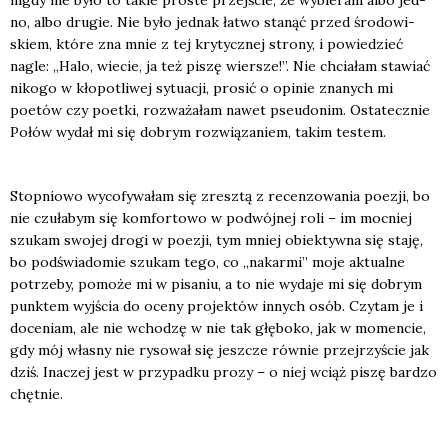
nigdy nie było to takie pro­ste przej­ście, że wybie­ram albo jed­
no, albo dru­gie. Nie było jed­nak łatwo sta­nąć przed śro­do­wi­
skiem, któ­re zna mnie z tej kry­tycz­nej stro­ny, i powie­dzieć
nagle: „Halo, wie­cie, ja też piszę wier­sze!”. Nie chcia­łam sta­wiać
niko­go w kło­po­tli­wej sytu­acji, pro­sić o opi­nie zna­nych mi
poetów czy poet­ki, roz­wa­ża­łam nawet pseu­do­nim. Osta­tecz­nie
Połów wydał mi się dobrym roz­wią­za­niem, takim testem.
Stop­nio­wo wyco­fy­wa­łam się zresz­tą z recen­zo­wa­nia poezji, bo
nie czu­ła­bym się kom­for­to­wo w podwój­nej roli – im moc­niej
szu­kam swo­jej dro­gi w poezji, tym mniej obiek­tyw­na się sta­ję,
bo pod­świa­do­mie szu­kam tego, co „nakar­mi” moje aktu­al­ne
potrze­by, pomo­że mi w pisa­niu, a to nie wyda­je mi się dobrym
punk­tem wyj­ścia do oce­ny pro­jek­tów innych osób. Czy­tam je i
doce­niam, ale nie wcho­dzę w nie tak głę­bo­ko, jak w momen­cie,
gdy mój wła­sny nie ryso­wał się jesz­cze rów­nie przej­rzy­ście jak
dziś. Ina­czej jest w przy­pad­ku pro­zy – o niej wciąż piszę bar­dzo
chęt­nie.