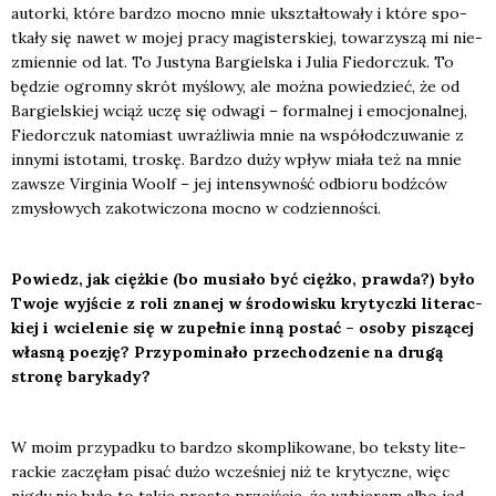
autor­ki, któ­re bar­dzo moc­no mnie ukształ­to­wa­ły i któ­re spo­
tka­ły się nawet w mojej pra­cy magi­ster­skiej, towa­rzy­szą mi nie­
zmien­nie od lat. To Justy­na Bar­giel­ska i Julia Fie­dor­czuk. To
będzie ogrom­ny skrót myślo­wy, ale moż­na powie­dzieć, że od
Bar­giel­skiej wciąż uczę się odwa­gi – for­mal­nej i emo­cjo­nal­nej,
Fie­dor­czuk nato­miast uwraż­li­wia mnie na współ­od­czu­wa­nie z
inny­mi isto­ta­mi, tro­skę. Bar­dzo duży wpływ mia­ła też na mnie
zawsze Vir­gi­nia Woolf – jej inten­syw­ność odbio­ru bodź­ców
zmy­sło­wych zako­twi­czo­na moc­no w codzien­no­ści.
Powiedz, jak cięż­kie (bo musia­ło być cięż­ko, praw­da?) było
Two­je wyj­ście z roli zna­nej w śro­do­wi­sku kry­tycz­ki lite­rac­
kiej i wcie­le­nie się w zupeł­nie inną postać
– oso­by piszą­cej
wła­sną poezję? Przy­po­mi­na­ło prze­cho­dze­nie na dru­gą
stro­nę bary­ka­dy?
W moim przy­pad­ku to bar­dzo skom­pli­ko­wa­ne, bo tek­sty lite­
rac­kie zaczę­łam pisać dużo wcze­śniej niż te kry­tycz­ne, więc