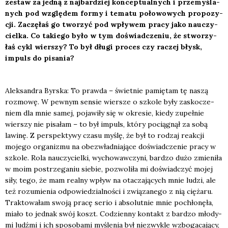
zestaw za jed­ną z naj­bar­dziej kon­cep­tu­al­nych i prze­my­śla­
nych pod wzglę­dem for­my i tema­tu poło­wo­wych pro­po­zy­
cji. Zaczę­łaś go two­rzyć pod wpły­wem pra­cy jako nauczy­
ciel­ka. Co takie­go było w tym doświad­cze­niu, że stwo­rzy­
łaś cykl wier­szy? To był dłu­gi pro­ces czy raczej błysk,
impuls do pisa­nia?
Alek­san­dra Byr­ska: To praw­da – świet­nie pamię­tam tę naszą
roz­mo­wę. W pew­nym sen­sie wier­sze o szko­le były zasko­cze­
niem dla mnie samej, poja­wi­ły się w okre­sie, kie­dy zupeł­nie
wier­szy nie pisa­łam – to był impuls, któ­ry pocią­gnął za sobą
lawi­nę. Z per­spek­ty­wy cza­su myślę, że był to rodzaj reak­cji
moje­go orga­ni­zmu na obez­wład­nia­ją­ce doświad­cze­nie pra­cy w
szko­le. Rola nauczy­ciel­ki, wycho­waw­czy­ni, bar­dzo dużo zmie­ni­ła
w moim postrze­ga­niu sie­bie, pozwo­li­ła mi doświad­czyć mojej
siły, tego, że mam real­ny wpływ na ota­cza­ją­cych mnie ludzi, ale
też rozu­mie­nia odpo­wie­dzial­no­ści i zwią­za­ne­go z nią cię­ża­ru.
Trak­to­wa­łam swo­ją pra­cę serio i abso­lut­nie mnie pochło­nę­ła,
mia­ło to jed­nak swój koszt. Codzien­ny kon­takt z bar­dzo mło­dy­
mi ludź­mi i ich spo­so­ba­mi myśle­nia był nie­zwy­kle wzbo­ga­ca­ją­cy,