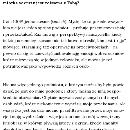
miot­ka wier­szy jest toż­sa­ma z Tobą?
0% i 100% jed­no­cze­śnie (
śmiech
). Myślę, że to przede wszyst­
kim nie jest jeden spój­ny pod­miot – pró­bu­je prze­miesz­czać się
i prze­kształ­cać. Raz mówię z per­spek­ty­wy nauczy­ciel­ki, kie­dy
indziej uczen­ni­cy, cza­sa­mi nie tak łatwo okre­ślić, kim jest to „ja”
mówią­ce, sta­ram się też ope­ro­wać na prze­ciw­no­ściach – na
pew­no da się tu zauwa­żyć ambi­wa­len­cję emo­cji wobec uczniów,
któ­re miesz­czą się w jed­nym czło­wie­ku, ale moż­na je też
potrak­to­wać jako wypo­wie­dzi róż­nych osób.
Nie ma więc jed­ne­go pod­mio­tu, o któ­rym moż­na by było powie­
dzieć, że jest do mnie podob­ny, i któ­ry moż­na ze mną bez­po­
śred­nio utoż­sa­miać. Chęt­nie uży­wam zasły­sza­nych od innych
osób zdań, któ­re nie­ko­niecz­nie wyra­ża­ją moje prze­ko­na­nia. Ale
wszyst­ko jest bar­dzo moc­no prze­fil­tro­wa­ne przez moje emo­
cje i moją wyobraź­nię – więc jestem tam, to mój wewnętrz­ny
kra­jo­braz, w któ­rym pły­wa­ją isto­ty z okre­su kre­dy, amo­ni­ty,
akso­lo­tle i psy, kwit­ną lasy mchu i magno­lie, trwa­ją góry i