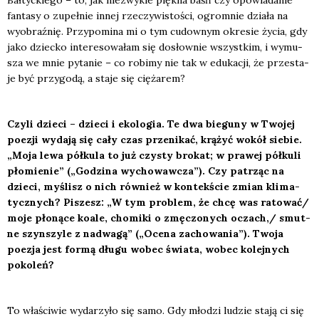
Bał­tyc­kie­go – to, jak nie­zwy­kle pięk­na baśń czy opo­wia­da­nie
fan­ta­sy o zupeł­nie innej rze­czy­wi­sto­ści, ogrom­nie dzia­ła na
wyobraź­nię. Przy­po­mi­na mi o tym cudow­nym okre­sie życia, gdy
jako dziec­ko inte­re­so­wa­łam się dosłow­nie wszyst­kim, i wymu­
sza we mnie pyta­nie – co robi­my nie tak w edu­ka­cji, że prze­sta­
je być przy­go­dą, a sta­je się cię­ża­rem?
Czy­li dzie­ci – dzie­ci i eko­lo­gia. Te dwa bie­gu­ny w Two­jej
poezji wyda­ją się cały czas prze­ni­kać, krą­żyć wokół sie­bie.
„Moja lewa pół­ku­la to już czy­sty bro­kat; w pra­wej pół­ku­li
pło­mie­nie” („Godzi­na wycho­waw­cza”). Czy patrząc na
dzie­ci, myślisz o nich rów­nież w kon­tek­ście zmian kli­ma­
tycz­nych? Piszesz: „W tym pro­blem, że chcę was ratować/
moje pło­ną­ce koale, cho­mi­ki o zmę­czo­nych oczach,/ smut­
ne szyn­szy­le z nad­wa­gą” („Oce­na zacho­wa­nia”). Two­ja
poezja jest for­mą dłu­gu wobec świa­ta, wobec kolej­nych
poko­leń?
To wła­ści­wie wyda­rzy­ło się samo. Gdy mło­dzi ludzie sta­ją ci się