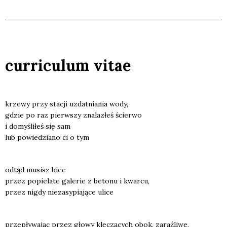
curriculum vitae
krze­wy przy sta­cji uzdat­nia­nia wody,
gdzie po raz pierw­szy zna­la­złeś ścier­wo
i domy­śli­łeś się sam
lub powie­dzia­no ci o tym
odtąd musisz biec
przez popie­la­te gale­rie z beto­nu i kwar­cu,
przez nigdy nie­za­sy­pia­ją­ce uli­ce
prze­pły­wa­jąc przez gło­wy klę­czą­cych obok, zaraź­li­we,