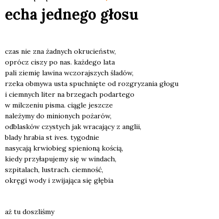
echa jednego głosu
czas nie zna żad­nych okru­cieństw,
oprócz ciszy po nas. każ­de­go lata
pali zie­mię lawi­na wczo­raj­szych śla­dów,
rze­ka obmy­wa usta spuch­nię­te od roz­gry­za­nia gło­gu
i ciem­nych liter na brze­gach podar­te­go
w mil­cze­niu pisma. cią­gle jesz­cze
nale­ży­my do minio­nych poża­rów,
odbla­sków czy­stych jak wra­ca­ją­cy z anglii,
bla­dy hra­bia st ives. tygo­dnie
nasy­ca­ją krwio­bieg spie­nio­ną kością,
kie­dy przy­ła­pu­je­my się w win­dach,
szpi­ta­lach, lustrach. ciem­ność,
okrę­gi wody i zwi­ja­ją­ca się głę­bia
aż tu doszli­śmy