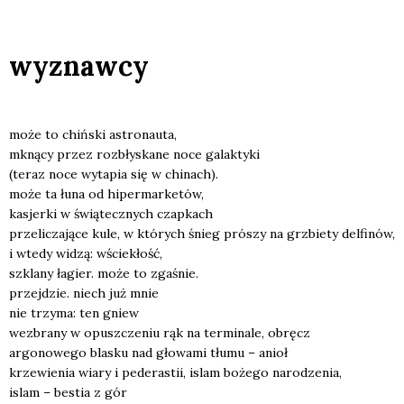
wyznawcy
może to chiń­ski astro­nau­ta,
mkną­cy przez roz­bły­ska­ne noce galak­ty­ki
(teraz noce wyta­pia się w chi­nach).
może ta łuna od hiper­mar­ke­tów,
kasjer­ki w świą­tecz­nych czap­kach
prze­li­cza­ją­ce kule, w któ­rych śnieg pró­szy na grzbie­ty del­fi­nów,
i wte­dy widzą: wście­kłość,
szkla­ny łagier. może to zga­śnie.
przej­dzie. niech już mnie
nie trzy­ma: ten gniew
wez­bra­ny w opusz­cze­niu rąk na ter­mi­na­le, obręcz
argo­no­we­go bla­sku nad gło­wa­mi tłu­mu – anioł
krze­wie­nia wia­ry i pede­ra­stii, islam boże­go naro­dze­nia,
islam – bestia z gór