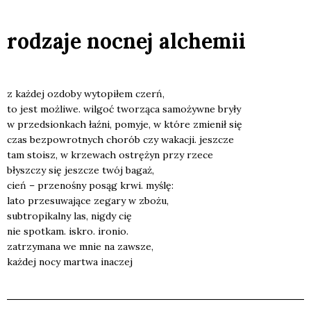
rodzaje nocnej alchemii
z każ­dej ozdo­by wyto­pi­łem czerń,
to jest moż­li­we. wil­goć two­rzą­ca samo­żyw­ne bry­ły
w przed­sion­kach łaź­ni, pomy­je, w któ­re zmie­nił się
czas bez­pow­rot­nych cho­rób czy waka­cji. jesz­cze
tam sto­isz, w krze­wach ostrę­żyn przy rze­ce
błysz­czy się jesz­cze twój bagaż,
cień – prze­no­śny posąg krwi. myślę:
lato prze­su­wa­ją­ce zega­ry w zbo­żu,
sub­tro­pi­kal­ny las, nigdy cię
nie spo­tkam. iskro. iro­nio.
zatrzy­ma­na we mnie na zawsze,
każ­dej nocy mar­twa ina­czej