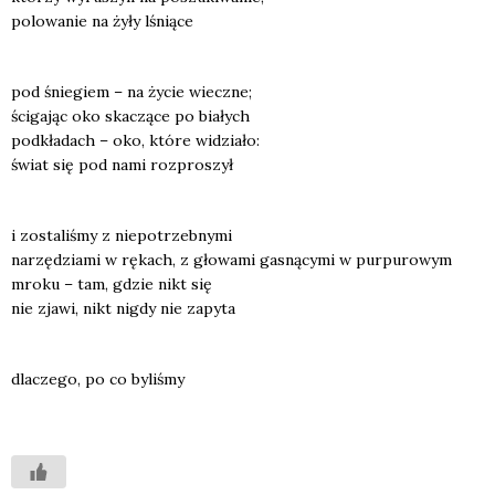
polo­wa­nie na żyły lśnią­ce
pod śnie­giem – na życie wiecz­ne;
ści­ga­jąc oko ska­czą­ce po bia­łych
pod­kła­dach – oko, któ­re widzia­ło:
świat się pod nami roz­pro­szył
i zosta­li­śmy z nie­po­trzeb­ny­mi
narzę­dzia­mi w rękach, z gło­wa­mi gasną­cy­mi w pur­pu­ro­wym
mro­ku – tam, gdzie nikt się
nie zja­wi, nikt nigdy nie zapy­ta
dla­cze­go, po co byli­śmy