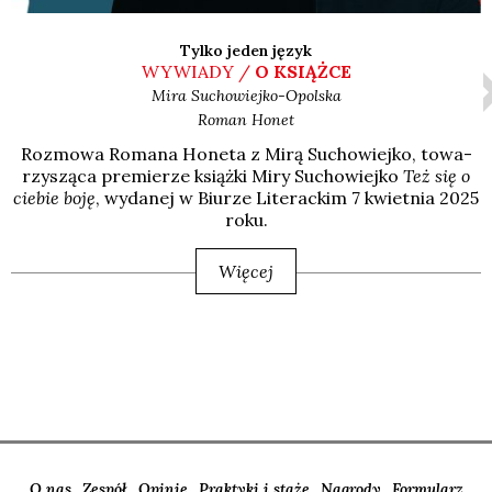
Tylko jeden język
WYWIADY /
O KSIĄŻCE
Mira
Suchowiejko-Opolska
Roman
Honet
Roz­mo­wa Roma­na Hone­ta z Mirą Sucho­wiej­ko, towa­
rzy­szą­ca pre­mie­rze książ­ki Miry Sucho­wiej­ko
Też się o
cie­bie boję
, wyda­nej w Biu­rze Lite­rac­kim 7 kwiet­nia 2025
roku.
Więcej
O nas
Zespół
Opinie
Praktyki i staże
Nagrody
Formularz