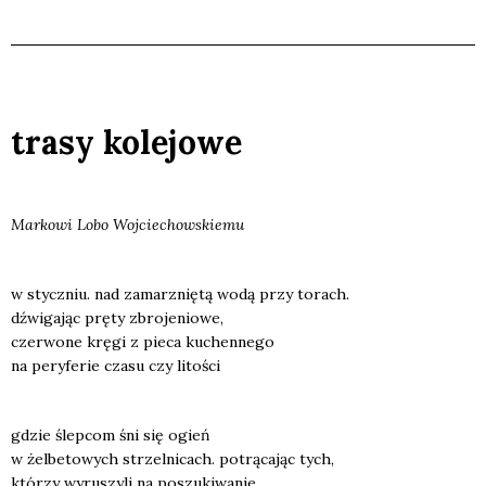
trasy kolejowe
Mar­ko­wi Lobo Woj­cie­chow­skie­mu
w stycz­niu. nad zamar­z­nię­tą wodą przy torach.
dźwi­ga­jąc prę­ty zbro­je­nio­we,
czer­wo­ne krę­gi z pie­ca kuchen­ne­go
na pery­fe­rie cza­su czy lito­ści
gdzie ślep­com śni się ogień
w żel­be­to­wych strzel­ni­cach. potrą­ca­jąc tych,
któ­rzy wyru­szy­li na poszu­ki­wa­nie,