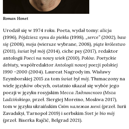
Roman
Honet
Urodził się w 1974 roku. Poeta, wydał tomy:
alicja
(1996),
Pójdziesz synu do piekła
(1998),
„serce”
(2002),
baw
się
(2008),
moja
(wiersze wybrane, 2008),
piąte królestwo
(2011),
świat był mój
(2014),
ciche psy
(2017), redaktor
antologii
Poeci na nowy wiek
(2010),
Połów. Poetyckie
debiuty,
współredaktor
Antologii nowej poezji polskiej
1990 –2000
(2004). Laureat Nagrody im. Wisławy
Szymborskiej 2015 za tom
świat był mój
. Tłumaczony na
wiele języków obcych, ostatnio ukazał się wybór jego
poezji w języku rosyjskim
Месса
Лядзинского
(
Msza
Ladzińskiego
, przeł. Siergiej Moreino, Moskwa 2017),
tom w języku ukraińskim
Світ належав мені
(przeł. Iurii
Zavadskyi, Tarnopol 2019
)
i serbskim
Svet je bio mój
(przeł. Biserka Rajčić, Belgrad 2021).