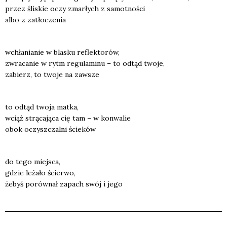
przez śli­skie oczy zmar­łych z samot­no­ści
albo z zatło­cze­nia
wchła­nia­nie w bla­sku reflek­to­rów,
zwra­ca­nie w rytm regu­la­mi­nu – to odtąd two­je,
zabierz, to two­je na zawsze
to odtąd two­ja mat­ka,
wciąż strą­ca­ją­ca cię tam – w kon­wa­lie
obok oczysz­czal­ni ście­ków
do tego miej­sca,
gdzie leża­ło ścier­wo,
żebyś porów­nał zapach swój i jego