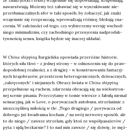
że zna­ki (fot­ki i tekst) wza­jem­nie się dopo­wia­da­ją, uzu­peł­nia­ją,
nawar­stwia­ją. Może­my też zaba­wiać się w wyszu­ki­wa­nie nie­
prze­tłu­ma­czal­nych sfer w taki spo­sób, by zoba­czyć, jak zna­ki
wza­jem­nie się roz­pra­sza­ją, wpro­wa­dza­ją róż­ni­cę, blo­ku­ją zna­
cze­nia. W zależ­no­ści od tego, czy wybie­rze­my wer­sję wschod­
nie­go mini­ma­li­zmu, czy zachod­nie­go prze­sy­ce­nia nad­pro­duk­
tyw­no­ścią sen­su, książ­ka będzie się ina­czej ukła­dać.
W
Chi­na ship­ping
Bar­giel­ska opo­wia­da prze­róż­ne histo­rie,
któ­rych siła tkwi – z jed­nej stro­ny – w odno­sze­niu się do praw­
do­po­dob­nej real­no­ści, a z dru­giej – w kon­stru­owa­niu fan­ta­zyj­
nych kra­jo­bra­zów, prze­strze­ni hete­ro­ge­nicz­nych, dzi­wacz­nych,
„zakrę­co­nych” i nie­ja­snych. Obra­zy świa­ta w
Chi­na ship­ping
prze­peł­nio­ne są ruchem, zda­rze­nia obra­ca­ją się na wie­lo­stron­
nej sce­nie pisa­nia. Prze­czy­ta­my w tomie wier­sze z fabu­łą nie­mal
sen­sa­cyj­ną, jak w Love, o pory­wa­czach auto­bu­su, strze­la­ni­nie z
nie­szczę­śli­wą miło­ścią w tle: „Tego dru­gie­go / pory­wa­cza od
dobre­go już kwa­dran­sa kocham / na swój ner­wo­wy spo­sób, ale
to do nie­go / zawsze strze­lam, gdy ktoś ze współ­pa­sa­że­rów /
pyta: i ujdą bez­kar­nie? I to nad nim zawsze / się dzi­wię, że męż­