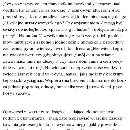
/ czy to zna­czy, że jeste­śmy dzi­ki­mi kacz­ka­mi / lecą­cy­mi nad
wiel­kim kanio­nem coraz bar­dziej / ażu­ro­wym klu­czem? Albo
peep show: jak to / moż­li­we, że w tej bud­ce miesz­czą się dru­ga
/ i kolej­ne utra­ty wszyst­kie­go? Czy wyja­śnie­niem / mogą być
świa­ty rów­no­le­gle albo spryt­na / gra luster? I dokąd one idą po
pra­cy?”. Nie­moż­ność wywi­kła­nia się z tych wszyst­kich pro­ble­
mów imi­tu­ją­cych szkol­ne i jed­no­cze­śnie antysz­ko­le pro­ce­du­ry
zada­wa­nia pytań, wień­czy zwrot do adre­sa­ta: „Nie wiesz tego,
nie wiesz nawet, czy gdy obry­su­jesz / mój cień na ścia­nie,
zatrzy­masz mnie na dłu­żej, / czy może dom runie a cień odej­
dzie w swo­ją stro­nę”. Nie­wie­dza lub nie­przy­dat­ność wie­dzy o
świe­cie jasnych reguł to jedy­na „nauka”, jaką może­my z lek­tu­ry
tej książ­ki wycią­gnąć. Wspie­ra ona bowiem rado­sną, nie do koń­
ca jed­nak pogod­ną, odno­gę sur­re­ali­stycz­nej pro­wo­ka­cji, prze­
ko­ry i zaba­wy.
Opo­wie­ści zawar­te w tej książ­ce – uda­ją­ce ele­men­tar­ność
rodem z ele­men­ta­rza – mają zatem spra­wiać wra­że­nie zaadap­
to­wa­nia „cie­le­snej bli­sko­ści wyob­co­wa­ne­go”, jak­by powie­dział