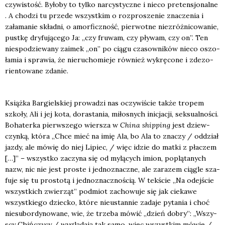
czy­wi­stość. Było­by to tyl­ko nar­cy­stycz­ne i nie­co pre­ten­sjo­nal­ne
. A cho­dzi tu przede wszyst­kim o roz­pro­sze­nie zna­cze­nia i
zała­ma­nie skład­ni, o amor­ficz­ność, pier­wot­ne nie­zróż­ni­co­wa­nie,
pust­kę dry­fu­ją­ce­go Ja: „czy fru­wam, czy pły­wam, czy on”. Ten
nie­spo­dzie­wa­ny zaimek „on” po cią­gu cza­sow­ni­ków nie­co oszo­
ła­mia i spra­wia, że nie­ru­cho­mie­je rów­nież wykrę­co­ne i zdez­o­
rien­to­wa­ne zda­nie.
Książ­ka Bar­giel­skiej pro­wa­dzi nas oczy­wi­ście tak­że tro­pem
szko­ły, Ali i jej kota, dora­sta­nia, miło­snych ini­cja­cji, sek­su­al­no­ści.
Boha­ter­ka pierw­sze­go wier­sza w
Chi­na ship­ping
jest dziew­
czyn­ką, któ­ra „Chce mieć na imię Ala, bo Ala to zna­czy / oddział
jaz­dy, ale mówię do niej Lipiec, / więc idzie do mat­ki z pła­czem
[…]” – wszyst­ko zaczy­na się od mylą­cych imion, poplą­ta­nych
nazw, nic nie jest pro­ste i jed­no­znacz­ne, ale zara­zem cią­gle sza­
fu­je się tu pro­sto­tą i jed­no­znacz­no­ścią. W tek­ście „Na odej­ście
wszyst­kich zwie­rząt” pod­miot zacho­wu­je się jak cie­ka­we
wszyst­kie­go dziec­ko, któ­re nie­ustan­nie zada­je pyta­nia i choć
nie­sub­or­dy­no­wa­ne, wie, że trze­ba mówić „dzień dobry”: „Wszy­
scy Chiń­czy­cy / wyglą­da­ją tak samo, więc wszyst­kim mówię /