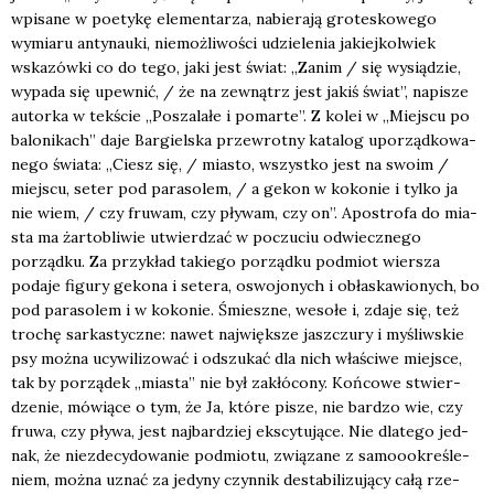
wpi­sa­ne w poety­kę ele­men­ta­rza, nabie­ra­ją gro­te­sko­we­go
wymia­ru anty­nau­ki, nie­moż­li­wo­ści udzie­le­nia jakiej­kol­wiek
wska­zów­ki co do tego, jaki jest świat: „Zanim / się wysią­dzie,
wypa­da się upew­nić, / że na zewnątrz jest jakiś świat”, napi­sze
autor­ka w tek­ście „Posza­la­łe i pomar­te”. Z kolei w „Miej­scu po
balo­ni­kach” daje Bar­giel­ska prze­wrot­ny kata­log upo­rząd­ko­wa­
ne­go świa­ta: „Ciesz się, / mia­sto, wszyst­ko jest na swo­im /
miej­scu, seter pod para­so­lem, / a gekon w koko­nie i tyl­ko ja
nie wiem, / czy fru­wam, czy pły­wam, czy on”. Apo­stro­fa do mia­
sta ma żar­to­bli­wie utwier­dzać w poczu­ciu odwiecz­ne­go
porząd­ku. Za przy­kład takie­go porząd­ku pod­miot wier­sza
poda­je figu­ry geko­na i sete­ra, oswo­jo­nych i obła­ska­wio­nych, bo
pod para­so­lem i w koko­nie. Śmiesz­ne, weso­łe i, zda­je się, też
tro­chę sar­ka­stycz­ne: nawet naj­więk­sze jasz­czu­ry i myśliw­skie
psy moż­na ucy­wi­li­zo­wać i odszu­kać dla nich wła­ści­we miej­sce,
tak by porzą­dek „mia­sta” nie był zakłó­co­ny. Koń­co­we stwier­
dze­nie, mówią­ce o tym, że Ja, któ­re pisze, nie bar­dzo wie, czy
fru­wa, czy pły­wa, jest naj­bar­dziej eks­cy­tu­ją­ce. Nie dla­te­go jed­
nak, że nie­zde­cy­do­wa­nie pod­mio­tu, zwią­za­ne z samo­ookre­śle­
niem, moż­na uznać za jedy­ny czyn­nik desta­bi­li­zu­ją­cy całą rze­