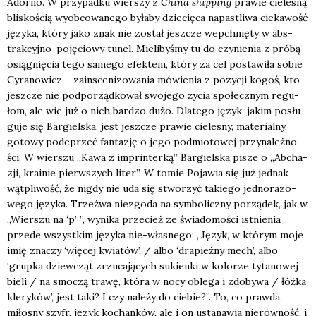
Ador­no. W przy­pad­ku wier­szy z
Chi­na ship­ping
pra­wie cie­le­sną
bli­sko­ścią wyob­co­wa­ne­go była­by dzie­cię­ca napa­stli­wa cie­ka­wość
języ­ka, któ­ry jako znak nie został jesz­cze wepchnię­ty w abs­
trak­cyj­no-poję­cio­wy tunel. Mie­li­by­śmy tu do czy­nie­nia z pró­bą
osią­gnię­cia tego same­go efek­tem, któ­ry za cel posta­wi­ła sobie
Cyra­no­wicz – zain­sce­ni­zo­wa­nia mówie­nia z pozy­cji kogoś, kto
jesz­cze nie pod­po­rząd­ko­wał swo­je­go życia spo­łecz­nym regu­
łom, ale wie już o nich bar­dzo dużo. Dla­te­go język, jakim posłu­
gu­je się Bar­giel­ska, jest jesz­cze pra­wie cie­le­sny, mate­rial­ny,
goto­wy pode­przeć fan­ta­zję o jego pod­mio­to­wej przy­na­leż­no­
ści. W wier­szu „Kawa z imprin­ter­ką” Bar­giel­ska pisze o „Abcha­
zji, kra­inie pierw­szych liter”. W tomie Poja­wia się już jed­nak
wąt­pli­wość, że nigdy nie uda się stwo­rzyć takie­go jed­no­ra­zo­
we­go języ­ka. Trzeź­wa nie­zgo­da na sym­bo­licz­ny porzą­dek, jak w
„Wier­szu na ‘p’ ”, wyni­ka prze­cież ze świa­do­mo­ści ist­nie­nia
przede wszyst­kim języ­ka nie-wła­sne­go: „Język, w któ­rym moje
imię zna­czy ‘wię­cej kwia­tów’, / albo ‘dra­pież­ny mech’, albo
‘grup­ka dziew­cząt zrzu­ca­ją­cych sukien­ki w kolo­rze tyta­no­wej
bie­li / na smo­czą tra­wę, któ­ra w nocy oble­ga i zdo­by­wa / łóż­ka
kle­ry­ków’, jest taki? I czy nale­ży do cie­bie?”. To, co praw­da,
miło­sny szyfr, język kochan­ków, ale i on usta­na­wia nie­rów­ność, i