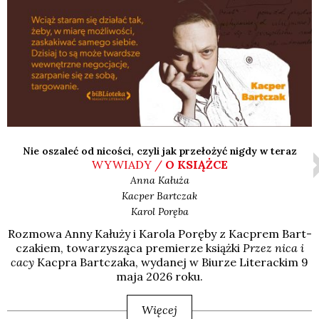
Nie oszaleć od nicości, czyli jak przełożyć nigdy w teraz
WYWIADY /
O KSIĄŻCE
Anna
Kałuża
Kacper
Bartczak
Karol
Poręba
Roz­mo­wa Anny Kału­ży i Karo­la Porę­by z Kac­prem Bart­
cza­kiem, towa­rzy­szą­ca pre­mie­rze książ­ki
Przez nica i
cacy
Kac­pra Bart­cza­ka, wyda­nej w Biu­rze Lite­rac­kim 9
maja 2026 roku.
Więcej