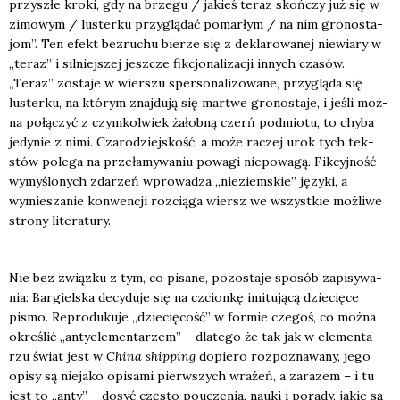
przy­szłe kro­ki, gdy na brze­gu / jakieś teraz skoń­czy już się w
zimo­wym / luster­ku przy­glą­dać pomar­łym / na nim gro­no­sta­
jom”. Ten efekt bez­ru­chu bie­rze się z dekla­ro­wa­nej nie­wia­ry w
„teraz” i sil­niej­szej jesz­cze fik­cjo­na­li­za­cji innych cza­sów.
„Teraz” zosta­je w wier­szu sper­so­na­li­zo­wa­ne, przy­glą­da się
luster­ku, na któ­rym znaj­du­ją się mar­twe gro­no­sta­je, i jeśli moż­
na połą­czyć z czym­kol­wiek żałob­ną czerń pod­mio­tu, to chy­ba
jedy­nie z nimi. Cza­ro­dziej­skość, a może raczej urok tych tek­
stów pole­ga na prze­ła­my­wa­niu powa­gi nie­po­wa­gą. Fik­cyj­ność
wymy­ślo­nych zda­rzeń wpro­wa­dza „nie­ziem­skie” języ­ki, a
wymie­sza­nie kon­wen­cji roz­cią­ga wiersz we wszyst­kie moż­li­we
stro­ny lite­ra­tu­ry.
Nie bez związ­ku z tym, co pisa­ne, pozo­sta­je spo­sób zapi­sy­wa­
nia: Bar­giel­ska decy­du­je się na czcion­kę imi­tu­ją­cą dzie­cię­ce
pismo. Repro­du­ku­je „dzie­cię­cość” w for­mie cze­goś, co moż­na
okre­ślić „anty­ele­men­ta­rzem” – dla­te­go że tak jak w ele­men­ta­
rzu świat jest w
Chi­na ship­ping
dopie­ro roz­po­zna­wa­ny, jego
opi­sy są nie­ja­ko opi­sa­mi pierw­szych wra­żeń, a zara­zem – i tu
jest to „anty” – dosyć czę­sto poucze­nia, nauki i pora­dy, jakie są