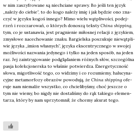
w nim zaszy­fro­wa­ne są nie­chcia­ne spra­wy. Bo jeśli ten język
„nale­ży do cie­bie”, to do kogo nale­ży imię i jak będzie ono zna­
czyć w języ­ku kogoś inne­go? Mimo wie­lu wąt­pli­wo­ści, podej­
rzeń i roz­cza­ro­wań, o któ­rych dono­szą tek­sty
Chi­na ship­ping
,
tym, co je usta­na­wia, jest pra­gnie­nie miło­snej rela­cji z języ­kiem,
zmy­sło­we nace­cho­wa­nie zna­ku. Bar­giel­ska poszu­ku­je nie­wąt­pli­
wie języ­ka „imion wła­snych”, języ­ka eks­cen­trycz­ne­go w swo­jej
moż­li­wo­ści nazwa­nia jedy­ne­go i tyl­ko na jeden spo­sób, na jeden
raz. Jej zain­try­go­wa­nie pod­glą­da­niem róż­nych słów, szcze­gól­na
pasja kolek­cjo­ner­ska to wła­śnie potwier­dza. Ener­ge­tycz­ność
sło­wa, migo­tli­wość tego, co widzi­my i co rozu­mie­my, halu­cy­na­
cyj­ne meta­mor­fo­zy obra­zów powo­du­ją, że
Chi­na ship­ping
ofe­
ru­je nam nie­mal­że wszyst­ko, co chcie­li­by­śmy, choć jesz­cze o
tym nie wie­my, bo nigdy nie dosta­li­śmy do rąk takie­go ele­men­
ta­rza, któ­ry by nam uprzy­tom­nił, że chce­my aku­rat tego.