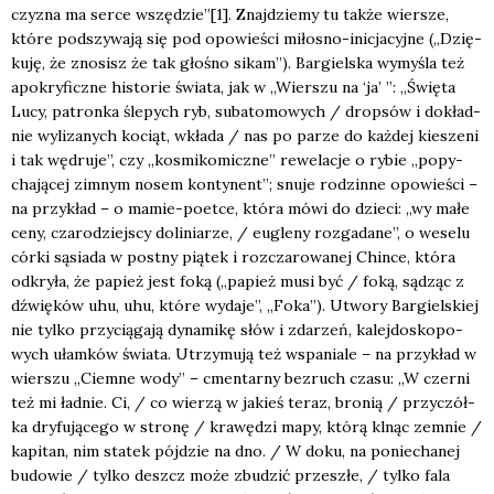
czy­zna ma ser­ce wszędzie”[1]. Znaj­dzie­my tu tak­że wier­sze,
któ­re pod­szy­wa­ją się pod opo­wie­ści miło­sno-ini­cja­cyj­ne („Dzię­
ku­ję, że zno­sisz że tak gło­śno sikam”). Bar­giel­ska wymy­śla też
apo­kry­ficz­ne histo­rie świa­ta, jak w „Wier­szu na ‘ja’ ”: „Świę­ta
Lucy, patron­ka śle­pych ryb, sub­a­to­mo­wych / drop­sów i dokład­
nie wyli­za­nych kociąt, wkła­da / nas po parze do każ­dej kie­sze­ni
i tak wędru­je”, czy „kosmi­ko­micz­ne” rewe­la­cje o rybie „popy­
cha­ją­cej zim­nym nosem kon­ty­nent”; snu­je rodzin­ne opo­wie­ści –
na przy­kład – o mamie-poet­ce, któ­ra mówi do dzie­ci: „wy małe
ceny, cza­ro­dziej­scy doli­nia­rze, / eugle­ny roz­ga­da­ne”, o wese­lu
cór­ki sąsia­da w post­ny pią­tek i roz­cza­ro­wa­nej Chin­ce, któ­ra
odkry­ła, że papież jest foką („papież musi być / foką, sądząc z
dźwię­ków uhu, uhu, któ­re wyda­je”, „Foka”). Utwo­ry Bar­giel­skiej
nie tyl­ko przy­cią­ga­ją dyna­mi­kę słów i zda­rzeń, kalej­do­sko­po­
wych ułam­ków świa­ta. Utrzy­mu­ją też wspa­nia­le – na przy­kład w
wier­szu „Ciem­ne wody” – cmen­tar­ny bez­ruch cza­su: „W czer­ni
też mi ład­nie. Ci, / co wie­rzą w jakieś teraz, bro­nią / przy­czół­
ka dry­fu­ją­ce­go w stro­nę / kra­wę­dzi mapy, któ­rą klnąc zemnie /
kapi­tan, nim sta­tek pój­dzie na dno. / W doku, na ponie­cha­nej
budo­wie / tyl­ko deszcz może zbu­dzić prze­szłe, / tyl­ko fala