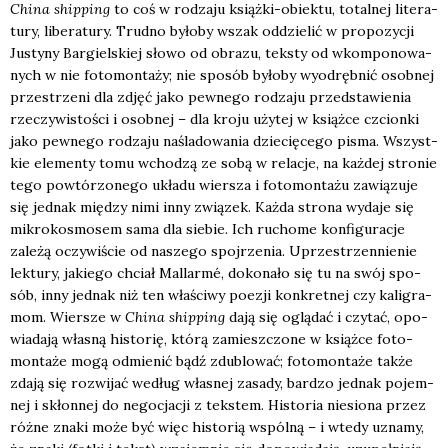
Chi­na ship­ping
to coś w rodza­ju książ­ki-obiek­tu, total­nej lite­ra­
tu­ry, libe­ra­tu­ry. Trud­no było­by wszak oddzie­lić w pro­po­zy­cji
Justy­ny Bar­giel­skiej sło­wo od obra­zu, tek­sty od wkom­po­no­wa­
nych w nie foto­mon­ta­ży; nie spo­sób było­by wyod­ręb­nić osob­nej
prze­strze­ni dla zdjęć jako pew­ne­go rodza­ju przed­sta­wie­nia
rze­czy­wi­sto­ści i osob­nej – dla kro­ju uży­tej w książ­ce czcion­ki
jako pew­ne­go rodza­ju naśla­do­wa­nia dzie­cię­ce­go pisma. Wszyst­
kie ele­men­ty tomu wcho­dzą ze sobą w rela­cje, na każ­dej stro­nie
tego powtó­rzo­ne­go ukła­du wier­sza i foto­mon­ta­żu zawią­zu­je
się jed­nak mię­dzy nimi inny zwią­zek. Każ­da stro­na wyda­je się
mikro­ko­smo­sem sama dla sie­bie. Ich rucho­me kon­fi­gu­ra­cje
zale­żą oczy­wi­ście od nasze­go spoj­rze­nia. Uprze­strzen­nie­nie
lek­tu­ry, jakie­go chciał Mal­lar­mé, doko­na­ło się tu na swój spo­
sób, inny jed­nak niż ten wła­ści­wy poezji kon­kret­nej czy kali­gra­
mom. Wier­sze w
Chi­na ship­ping
dają się oglą­dać i czy­tać, opo­
wia­da­ją wła­sną histo­rię, któ­rą zamiesz­czo­ne w książ­ce foto­
mon­ta­że mogą odmie­nić bądź zdu­blo­wać; foto­mon­ta­że tak­że
zda­ją się roz­wi­jać według wła­snej zasa­dy, bar­dzo jed­nak pojem­
nej i skłon­nej do nego­cja­cji z tek­stem. Histo­ria nie­sio­na przez
róż­ne zna­ki może być więc histo­rią wspól­ną – i wte­dy uzna­my,