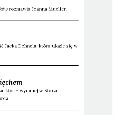
sków
rozmawia Joanna Mueller.
ść
Jacka Dehnela, która ukaże się w
mięchem
Larkina z wydanej w Biurze
rda.