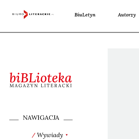
BiuLetyn
Autorzy
Skip
to
content
NAWIGACJA
Wywiady