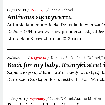
Jacek
Dehnel
06/10/2013
Recenzje
Antinous się wynurza
Autorski komentarz Jacka Dehnela do wiersza
O
Delfach, 1894
towarzyszący premierze książki
Jęz
Literackim 3 października 2013 roku.
Dariusz
Suska
Jacek
Dehnel
J
26/06/2025
Nagrania
Bach for my baby, Rubryki strat
Zapis całego spotkania autorskiego z Justyną B
Dariuszem Suską podczas festiwalu Port Wrocła
Jacek
Dehnel
Joanna
Mueller
14/10/2011
Wywiady