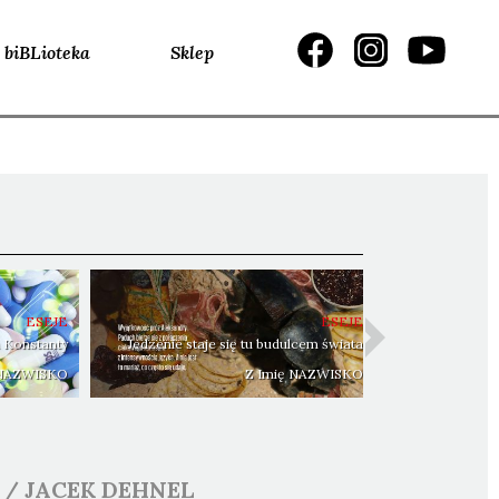
biBLioteka
Sklep
ESEJE
ESEJE
 Konstanty
Jedzenie staje się tu budulcem świata
 NAZWISKO
Z Imię NAZWISKO
/
JACEK
DEHNEL