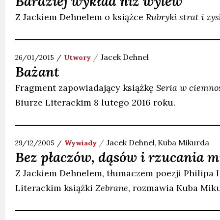
Bardziej wykład niż wylew
Z Jackiem Dehnelem o książce
Rubryki strat i zy
Jacek
Dehnel
26/01/2015
Utwory
Bażant
Fragment zapowiadający książkę
Seria w ciemno
Biurze Literackim 8 lutego 2016 roku.
Jacek
Dehnel
Kuba
Mikurda
29/12/2005
Wywiady
Bez płaczów, dąsów i rzucania 
Z Jackiem Dehnelem, tłumaczem poezji Philipa 
Literackim książki
Zebrane
, rozmawia Kuba Miku