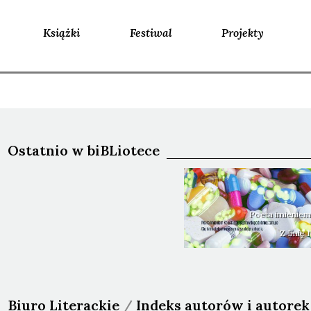
Książki
Festiwal
Projekty
Ostatnio w biBLiotece
Poeta imieniem
Z Imię
Biuro Literackie
/
Indeks autorów i autorek