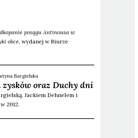
dkopanie posągu Antinousa w
yki obce
, wydanej w Biurze
ustyna
Bargielska
 i zysków oraz Duchy dni
argielską, Jackiem Dehnelem i
w 2012.