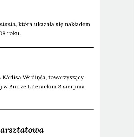
nienia
, która ukazała się nakładem
08 roku.
e
Kārlisa Vērdiņša, towarzyszący
j w Biurze Literackim 3 sierpnia
warsztatowa