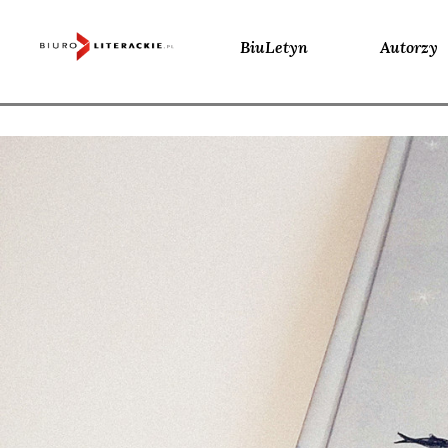
BiuLetyn
Autorzy
Skip
to
content