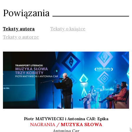
Powiązania
Teksty autora
Teksty o książce
Teksty o autorze
Piotr MATYWIECKI i Antonina CAR: Epika
NAGRANIA /
MUZYKA SŁOWA
Antonina
Car