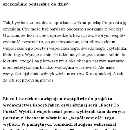
szcze­gól­nie oddzia­łu­je do dziś?
Tak, były bar­dzo oso­bi­ste spo­tka­nia z Konop­nic­ką. Po pro­stu ją
czy­ta­łem. Czy może być bar­dziej oso­bi­ste spo­tka­nie z poezją?
Uwa­żam, że lek­tu­ra bez uprze­dzeń, bez dąsów, któ­ry­mi współ­
cze­sność czę­stu­je to, co ana­chro­nicz­ne, jest obo­wiąz­kiem
współ­cze­sne­go poety i współ­cze­sne­go, świa­do­me­go czy­tel­ni­ka.
Mało tego. Wyda­je mi się, że takie umyśl­ne „zada­wa­nie sobie do
lek­tu­ry” cze­goś na pierw­szy rzut oka obce­go naszym nasta­wie­
niom este­tycz­nym, bar­dzo wzbo­ga­ca wraż­li­wość. Ale nade
wszyst­ko ujął mnie wdzięk wie­lu utwo­rów Konop­nic­kiej. A tak­
że ich scep­ty­cyzm, gorycz.
Biu­ro Lite­rac­kie nawią­zu­je nie­wąt­pli­wie do pro­jek­tu
wydaw­nic­twa Faber&Faber, czy­li słyn­nej serii „Poets To
Poets”. Wybit­ni współ­cze­śni poeci wybie­ra­li tam daw­nych
poetów, z akcen­tem wła­śnie na „współ­cze­sność” tego
wybo­ru. W pamięt­nych tomi­kach Hud­gens wskrze­szał