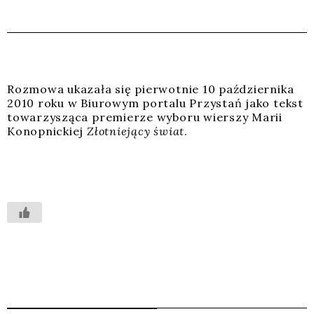
Roz­mo­wa uka­za­ła się pier­wot­nie 10 paź­dzier­ni­ka
2010 roku w Biu­ro­wym por­ta­lu Przy­stań jako tekst
towa­rzy­szą­ca pre­mie­rze wybo­ru wier­szy Marii
Konop­nic­kiej
Złot­nie­ją­cy świat
.