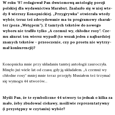
W roku ’97 reda­go­wał Pan dwu­to­mo­wą anto­lo­gię poezji
pol­skiej dla wydaw­nic­twa Mara­but. Zna­la­zło się w niej wte­
dy 8 wier­szy Konop­nic­kiej. „Przy­gryw­ka” otwie­ra­ła wte­dy
wybór, teraz też zde­cy­do­wa­nie ma tu pro­gra­mo­wy cha­rak­
ter (poza „Wstę­pem”). Z tam­tych tek­stów do nowe­go
wybo­ru nie tra­fi­ło tyl­ko „A cze­muż wy, chłod­ne rosy”. Cze­
mu aku­rat ten wiersz wypadł (to wszak jeden z naj­bar­dziej
zna­nych tek­stów – prze­ocze­nie, czy po pro­stu nie wytrzy­
mał kon­ku­ren­cji)?
Konop­nic­ka mnie przy ukła­da­niu tam­tej anto­lo­gii zauro­czy­ła.
Minę­ło już wie­le lat od cza­su, gdy ją ukła­da­łem. „A cze­muż wy
chłod­ne rosy” mniej mnie teraz prze­ję­ły. Musia­łem też trzy­mać
się wymo­gu 44 utwo­rów…
Myśli Pan, że te sym­bo­licz­ne 44 utwo­ry to jed­nak o kil­ka za
mało, żeby zbu­do­wać cie­ka­wy, moż­li­wie repre­zen­ta­tyw­ny
(i przy­stęp­ny w czy­ta­niu) wybór?