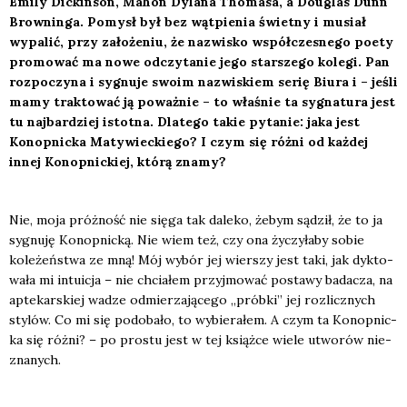
Emi­ly Dic­kin­son, Mahon Dyla­na Tho­ma­sa, a Douglas Dunn
Brow­nin­ga. Pomysł był bez wąt­pie­nia świet­ny i musiał
wypa­lić, przy zało­że­niu, że nazwi­sko współ­cze­sne­go poety
pro­mo­wać ma nowe odczy­ta­nie jego star­sze­go kole­gi. Pan
roz­po­czy­na i sygnu­je swo­im nazwi­skiem serię Biu­ra i – jeśli
mamy trak­to­wać ją poważ­nie – to wła­śnie ta sygna­tu­ra jest
tu naj­bar­dziej istot­na. Dla­te­go takie pyta­nie: jaka jest
Konop­nic­ka Maty­wiec­kie­go? I czym się róż­ni od każ­dej
innej Konop­nic­kiej, któ­rą zna­my?
Nie, moja próż­ność nie się­ga tak dale­ko, żebym sądził, że to ja
sygnu­ję Konop­nic­ką. Nie wiem też, czy ona życzy­ła­by sobie
kole­żeń­stwa ze mną! Mój wybór jej wier­szy jest taki, jak dyk­to­
wa­ła mi intu­icja – nie chcia­łem przyj­mo­wać posta­wy bada­cza, na
apte­kar­skiej wadze odmie­rza­ją­ce­go „prób­ki” jej roz­licz­nych
sty­lów. Co mi się podo­ba­ło, to wybie­ra­łem. A czym ta Konop­nic­
ka się róż­ni? – po pro­stu jest w tej książ­ce wie­le utwo­rów nie­
zna­nych.