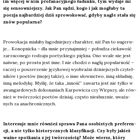
im wię­cej w nim pro­fa­na­cyj­ne­go ładun­ku, tym wyda­je mi
się sen­sow­niej­szy. Jak Pan sądzi, kogo i jak mogła­by ta
poezja naj­bar­dziej dziś spro­wo­ko­wać, gdy­by nagle sta­ła się
znów popu­lar­na?
Pro­wo­ka­cja mia­ła­by łagod­niej­szy cha­rak­ter, niż Pan to suge­ru­
je… Konop­nic­ka – dla mnie przy­naj­mniej – pobu­dza cie­ka­wość
zarzu­co­ne­go rodza­ju poetyc­kie­go pięk­na. Ono wca­le nie jest
naiw­ne, po pro­stu jest inne. I nie cho­dzi o nagłą popu­lar­ność –
raczej o posze­rze­nie języ­ko­wej wyobraź­ni dzi­siej­szych czy­tel­
ni­ków i poetów (mojej tak­że), o inne słow­nic­two, inną skład­nię,
inną melo­dy­kę. Myślę, że taka „inność” zawar­ta jest nie tyl­ko w
awan­gar­do­wych doko­na­niach Kar­po­wi­cza czy Wirp­szy, ale rów­
nież w twór­czo­ści poetów dzi­siaj, czę­sto nie­słusz­nie, uwa­ża­
nych za ana­chro­nicz­nych.
Inte­re­su­je mnie rów­nież spra­wa Pana oso­bi­stych pre­fe­ren­
cji, a nie tyl­ko histo­rycz­nych kla­sy­fi­ka­cji. Czy były jakieś
waż­ne spo­tka­nia z jej twór­czo­ścią? Może wiersz, któ­ry