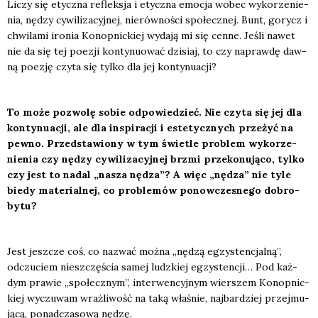
Liczy się etycz­na reflek­sja i etycz­na emo­cja wobec wyko­rze­nie­
nia, nędzy cywi­li­za­cyj­nej, nie­rów­no­ści spo­łecz­nej. Bunt, gorycz i
chwi­la­mi iro­nia Konop­nic­kiej wyda­ją mi się cen­ne. Jeśli nawet
nie da się tej poezji kon­ty­nu­ować dzi­siaj, to czy napraw­dę daw­
ną poezję czy­ta się tyl­ko dla jej kon­ty­nu­acji?
To może pozwo­lę sobie odpo­wie­dzieć. Nie czy­ta się jej dla
kon­ty­nu­acji, ale dla inspi­ra­cji i este­tycz­nych prze­żyć na
pew­no. Przed­sta­wio­ny w tym świe­tle pro­blem wyko­rze­
nie­nia czy nędzy cywi­li­za­cyj­nej brzmi prze­ko­nu­ją­co, tyl­ko
czy jest to nadal „nasza nędza”? A więc „nędza” nie tyle
bie­dy mate­rial­nej, co pro­ble­mów ponow­cze­sne­go dobro­
by­tu?
Jest jesz­cze coś, co nazwać moż­na „nędzą egzy­sten­cjal­ną”,
odczu­ciem nie­szczę­ścia samej ludz­kiej egzy­sten­cji… Pod każ­
dym pra­wie „spo­łecz­nym”, inter­wen­cyj­nym wier­szem Konop­nic­
kiej wyczu­wam wraż­li­wość na taką wła­śnie, naj­bar­dziej przej­mu­
ją­cą, ponad­cza­so­wą nędzę.