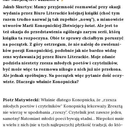
Jakub Skur­tys: Mamy przy­jem­ność roz­ma­wiać przy oka­zji
wyda­nia przez Biu­ro Lite­rac­kie kolej­nej książ­ki (choć tym
razem trud­no nazwać ją tak zupeł­nie „nową”), a mia­no­wi­cie
utwo­rów Marii Konop­nic­kiej
Złot­nie­ją­cy świat
. Ale jest to
też oka­zja do przed­sta­wie­nia ogól­ne­go zary­su serii, któ­rą
książ­ka ta roz­po­czy­na. Obie te spra­wy chciał­bym poru­szyć
na począ­tek. Z góry ostrze­gam, że nie nale­żę do zwo­len­ni­
ków poezji Konop­nic­kiej, podob­nie jak nie bar­dzo widzę
sens wyda­wa­nia jej przez Biu­ro Lite­rac­kie. Moje zda­nie
podzie­la nie­ste­ty rze­sza mło­dych poetów i czy­tel­ni­ków,
być może więc ta roz­mo­wa niko­go z nich już nie prze­ko­na.
Ale jed­nak spró­buj­my. Na począ­tek więc pyta­nie dość oczy­
wi­ste. Dla­cze­go wła­śnie Konop­nic­ka?
Piotr Maty­wiec­ki:
Wła­śnie dla­te­go Konop­nic­ka, że „rze­sza
mło­dych poetów i czy­tel­ni­ków” Konop­nic­ką lek­ce­wa­ży. Zresz­tą
nie wie­rzę w upodo­ba­nia „rze­szy”. Czy­tel­nik jest zawsze jeden,
samot­ny! Nato­miast mło­dzi poeci bywa­ją stad­ni… Nie­po­koi mnie
u wie­lu z nich (nie u tych naj­lep­szych) płyt­kość tra­dy­cji, do któ­