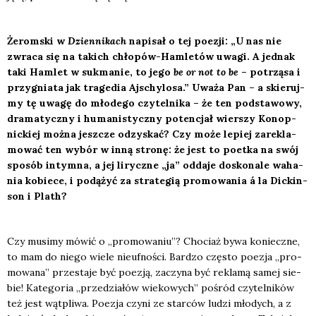
Żerom­ski w
Dzien­ni­kach
napi­sał o tej poezji: „U nas nie
zwra­ca się na takich chło­pów-Ham­le­tów uwa­gi. A jed­nak
taki Ham­let w suk­ma­nie, to jego
be or not to be
– potrzą­sa i
przy­gnia­ta jak tra­ge­dia Ajschy­lo­sa.” Uwa­ża Pan – a skie­ruj­
my tę uwa­gę do mło­de­go czy­tel­ni­ka – że ten pod­sta­wo­wy,
dra­ma­tycz­ny i huma­ni­stycz­ny poten­cjał wier­szy Konop­
nic­kiej moż­na jesz­cze odzy­skać? Czy może lepiej zare­kla­
mo­wać ten wybór w inną stro­nę: że jest to poet­ka na swój
spo­sób intym­na, a jej lirycz­ne „ja” odda­je dosko­na­le waha­
nia kobie­ce, i podą­żyć za stra­te­gią pro­mo­wa­nia á la Dic­kin­
son i Plath?
Czy musi­my mówić o „pro­mo­wa­niu”? Cho­ciaż bywa koniecz­ne,
to mam do nie­go wie­le nie­uf­no­ści. Bar­dzo czę­sto poezja „pro­
mo­wa­na” prze­sta­je być poezją, zaczy­na być rekla­mą samej sie­
bie! Kate­go­ria „prze­dzia­łów wie­ko­wych” pośród czy­tel­ni­ków
też jest wąt­pli­wa. Poezja czy­ni ze star­ców ludzi mło­dych, a z