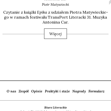
Piotr
Matywiecki
Czy­ta­nie z książ­ki
Epi­ka
z udzia­łem Pio­tra Maty­wiec­kie­
go w ramach festi­wa­lu Trans­Port Lite­rac­ki 31. Muzy­ka
Anto­ni­na Car.
Więcej
O nas
Zespół
Opinie
Praktyki i staże
Nagrody
Formularz
Biuro Literackie