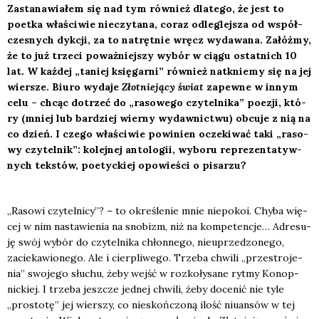
Zasta­na­wia­łem się nad tym rów­nież dla­te­go, że jest to
poet­ka wła­ści­wie nie­czy­ta­na, coraz odle­glej­sza od współ­
cze­snych dyk­cji, za to natręt­nie wręcz wyda­wa­na. Załóż­my,
że to już trze­ci poważ­niej­szy wybór w cią­gu ostat­nich 10
lat. W każ­dej „taniej księ­gar­ni” rów­nież natknie­my się na jej
wier­sze. Biu­ro wyda­je
Złot­nie­ją­cy świat
zapew­ne w innym
celu – chcąc dotrzeć do „raso­we­go czy­tel­ni­ka” poezji, któ­
ry (mniej lub bar­dziej wier­ny wydaw­nic­twu) obcu­je z nią na
co dzień. I cze­go wła­ści­wie powi­nien ocze­ki­wać taki „raso­
wy czy­tel­nik”: kolej­nej anto­lo­gii, wybo­ru repre­zen­ta­tyw­
nych tek­stów, poetyc­kiej opo­wie­ści o pisa­rzu?
„Raso­wi czy­tel­ni­cy”? – to okre­śle­nie mnie nie­po­koi. Chy­ba wię­
cej w nim nasta­wie­nia na sno­bizm, niż na kom­pe­ten­cje… Adre­su­
ję swój wybór do czy­tel­ni­ka chłon­ne­go, nie­uprze­dzo­ne­go,
zacie­ka­wio­ne­go. Ale i cier­pli­we­go. Trze­ba chwi­li „prze­stro­je­
nia” swo­je­go słu­chu, żeby wejść w roz­ko­ły­sa­ne ryt­my Konop­
nic­kiej. I trze­ba jesz­cze jed­nej chwi­li, żeby doce­nić nie tyle
„pro­sto­tę” jej wier­szy, co nie­skoń­czo­ną ilość niu­an­sów w tej