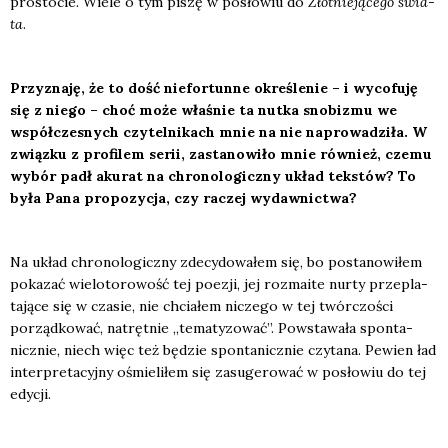
pro­sto­cie. Wie­le o tym piszę w posło­wiu do
Złot­nie­ją­ce­go świa­
ta
.
Przy­zna­ję, że to dość nie­for­tun­ne okre­śle­nie – i wyco­fu­ję
się z nie­go – choć może wła­śnie ta nut­ka sno­bi­zmu we
współ­cze­snych czy­tel­ni­kach mnie na nie napro­wa­dzi­ła. W
związ­ku z pro­fi­lem serii, zasta­no­wi­ło mnie rów­nież, cze­mu
wybór padł aku­rat na chro­no­lo­gicz­ny układ tek­stów? To
była Pana pro­po­zy­cja, czy raczej wydaw­nic­twa?
Na układ chro­no­lo­gicz­ny zde­cy­do­wa­łem się, bo posta­no­wi­łem
poka­zać wie­lo­to­ro­wość tej poezji, jej roz­ma­ite nur­ty prze­pla­
ta­ją­ce się w cza­sie, nie chcia­łem nicze­go w tej twór­czo­ści
porząd­ko­wać, natręt­nie „tema­ty­zo­wać”. Powsta­wa­ła spon­ta­
nicz­nie, niech więc też będzie spon­ta­nicz­nie czy­ta­na. Pewien ład
inter­pre­ta­cyj­ny ośmie­li­łem się zasu­ge­ro­wać w posło­wiu do tej
edy­cji.