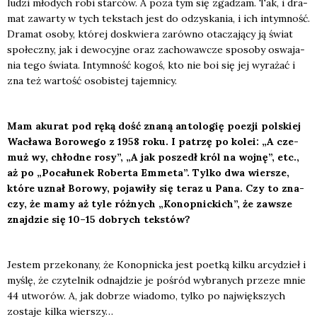
ludzi mło­dych robi star­ców. A poza tym się zga­dzam. Tak, i dra­
mat zawar­ty w tych tek­stach jest do odzy­ska­nia, i ich intym­ność.
Dra­mat oso­by, któ­rej doskwie­ra zarów­no ota­cza­ją­cy ją świat
spo­łecz­ny, jak i dewo­cyj­ne oraz zacho­waw­cze spo­so­by oswa­ja­
nia tego świa­ta. Intym­ność kogoś, kto nie boi się jej wyra­żać i
zna też war­tość oso­bi­stej tajem­ni­cy.
Mam aku­rat pod ręką dość zna­ną anto­lo­gię poezji pol­skiej
Wacła­wa Boro­we­go z 1958 roku. I patrzę po kolei: „A cze­
muż wy, chłod­ne rosy”, „A jak poszedł król na woj­nę”, etc.,
aż po „Poca­łu­nek Rober­ta Emme­ta”. Tyl­ko dwa wier­sze,
któ­re uznał Boro­wy, poja­wi­ły się teraz u Pana. Czy to zna­
czy, że mamy aż tyle róż­nych „Konop­nic­kich”, że zawsze
znaj­dzie się 10–15 dobrych tek­stów?
Jestem prze­ko­na­ny, że Konop­nic­ka jest poet­ką kil­ku arcy­dzieł i
myślę, że czy­tel­nik odnaj­dzie je pośród wybra­nych prze­ze mnie
44 utwo­rów. A, jak dobrze wia­do­mo, tyl­ko po naj­więk­szych
zosta­je kil­ka wier­szy…