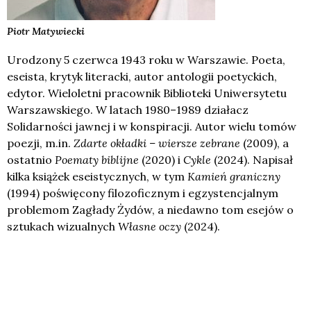
Piotr
Matywiecki
Urodzony 5 czerwca 1943 roku w Warszawie. Poeta,
eseista, krytyk literacki, autor antologii poetyckich,
edytor. Wieloletni pracownik Biblioteki Uniwersytetu
Warszawskiego. W latach 1980–1989 działacz
Solidarności jawnej i w konspiracji. Autor wielu tomów
poezji, m.in.
Zdarte okładki – wiersze zebrane
(2009), a
ostatnio
Poematy biblijne
(2020) i
Cykle
(2024). Napisał
kilka książek eseistycznych, w tym
Kamień graniczny
(1994) poświęcony filozoficznym i egzystencjalnym
problemom Zagłady Żydów, a niedawno tom esejów o
sztukach wizualnych
W
łasne oczy
(2024).