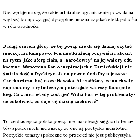
Nie, wyda­je mi się, że takie arbi­tral­ne ogra­ni­cze­nie pozwa­la na
więk­szą kom­po­zy­cyj­ną dys­cy­pli­nę, moż­na uzy­skać efekt jed­no­ści
w róż­no­rod­no­ści.
Pada­ją cza­sem gło­sy, że tej poezji nie da się dzi­siaj czy­tać
ina­czej, niż kam­po­wo. Femi­nist­ki kła­dą oczy­wi­ście akcent
na rytm, jako sfe­rę cia­ła, a „naro­dow­cy” na jej walo­ry edu­
ka­cyj­ne. Wspo­mi­na Pan o inspi­ra­cjach u Kamień­skiej i nie­
śmia­ło dość u Dyc­kie­go. Ja na pew­no dodał­bym jesz­cze
Cze­cho­wi­cza, być może Nowa­ka. Ale załóż­my, że na chwi­lę
zapo­mni­my o ryt­micz­nym poten­cja­le wier­szy Konop­nic­
kiej. Co z nich wte­dy zosta­je? Widzi Pan w tej pro­ble­ma­ty­
ce cokol­wiek, co daje się dzi­siaj zacho­wać?
To, że dzi­siej­sza pol­ska poezja nie ma odwa­gi się­gać do tema­
tów spo­łecz­nych, nie zna­czy, że one są poetyc­ko nie­istot­ne.
Poetyc­kie tema­ty spo­łecz­ne to prze­cież nie jest publi­cy­sty­ka.