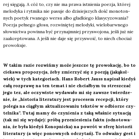
rej się­ga­ją. A cóż to, czy nie ma pra­wa ist­nie­nia poezja, któ­rej
melo­dy­ka i ryt­mi­ka nie pasu­je do dzi­siej­szych dość mono­ton­
nych poetyk rwa­ne­go wer­su albo gład­kie­go kla­sy­cy­zo­wa­nia?
Poezja peł­ne­go gło­su, roz­wi­nię­tej melo­dy­ki, wie­lo­barw­ne­go
słow­nic­twa powin­na być przy­naj­mniej przy­swo­jo­na, jeśli już nie
zaak­cep­to­wa­na. A jeśli nie daje się przy­swo­ić, to niech cho­ciaż
pro­wo­ku­je.
W takim razie roz­wiń­my może jesz­cze tę pro­wo­ka­cję, bo to
cie­ka­wa pro­po­zy­cja, żeby zmie­rzyć się z poezją (jaką­kol­
wiek) w tych kate­go­riach. Hans Robert Jauss napi­sał kie­dyś
całą roz­pra­wę na ten temat i nie chciał­bym tu stresz­czać
jego tez, ale oczy­wi­ste wyda­wa­ło mi się zawsze twier­dze­
nie, że „histo­ria lite­ra­tu­ry jest pro­ce­sem recep­cji, któ­ry
pole­ga na cią­głym aktu­ali­zo­wa­niu tek­stów w odbio­rze czy­
tel­ni­ka”. Tutaj mamy do czy­nie­nia z taką wła­śnie sytu­acją
(tak mi się wyda­je): pró­bą prze­nie­sie­nia fak­tu (odno­to­wa­
nia, że była kie­dyś Konop­nic­ka) na powrót w sfe­rę histo­rii
lite­ra­tu­ry (a więc ponow­nych odczy­tań). To odważ­ny gest i