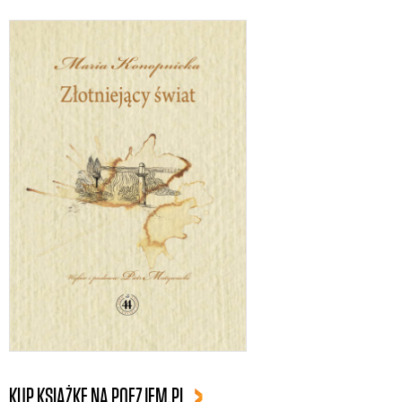
KUP KSIĄŻKĘ NA POEZJEM.PL